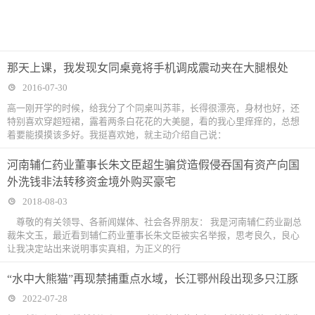
那天上课，我发现女同桌竟将手机调成震动夹在大腿根处
2016-07-30
高一刚开学的时候，给我分了个同桌叫苏菲，长得很漂亮，身材也好，还
特别喜欢穿超短裙，露着两条白花花的大美腿，看的我心里痒痒的，总想
着要能摸摸该多好。我挺喜欢她，就主动介绍自己说：
河南辅仁药业董事长朱文臣超生骗贷造假侵吞国有资产向国
外洗钱非法转移资金境外购买豪宅
2018-08-03
尊敬的有关领导、各新闻媒体、社会各界朋友： 我是河南辅仁药业副总
裁朱文玉，最近看到辅仁药业董事长朱文臣被实名举报，思考良久，良心
让我决定站出来说明事实真相，为正义的行
“水中大熊猫”再现禁捕重点水域，长江鄂州段出现多只江豚
2022-07-28