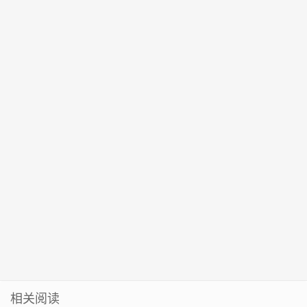
作会议召开
头兵”
命，画出民心
偿返还经典案
即创电器被处
民愿最大同心
例｜读+
罚
圆
相关阅读