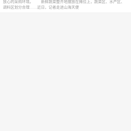
放心的采购环境。 新鲜蔬菜整齐地摆放在摊位上，蔬菜区、水产区、
调料区划分合理……近日，记者走进山海天便