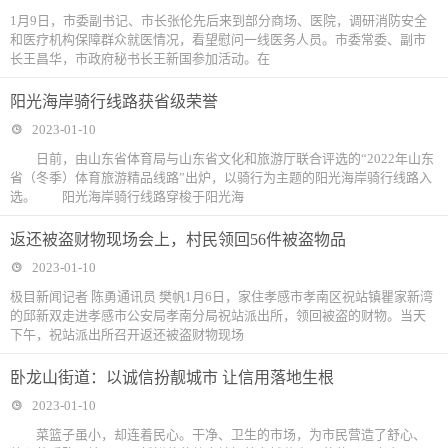
1月9日，市委副书记、市长张伦先后来到部分商场、医院，调研消防安全
和医疗机构保障群众就医情况，看望慰问一线医务人员。市委常委、副市
长王昌华，市政府秘书长王新国参加活动。在
阳光海岸骑行线路获省级荣誉
2023-01-10
日前，由山东省体育局与山东省文化和旅游厅联合评选的“2022年山东
省（冬季）体育旅游精品线路”出炉，以骑行为主题的阳光海岸骑行线路入
选。 阳光海岸骑行线路穿梭于阳光海
返还被盗财物现场会上，村民领回56件被盗物品
2023-01-10
极目新闻记者 陈勇通讯员 樊帆1月6日，家住孝感市孝南区祝站镇瞿家新湾
的邱新双走进孝感市公安局孝南分局祝站派出所，领回被盗的财物。当天
下午，祝站派出所召开返还被盗财物现场
卧龙山街道：以诚信扮靓城市 让信用落地生根
2023-01-10
菜篮子虽小，却连着民心。干净、卫生的市场，为市民营造了舒心、