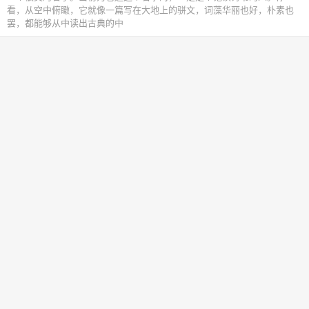
看，从空中俯瞰，它就像一篇写在大地上的骈文，词藻华丽也好，朴素也
罢，都能够从中读出古典的中