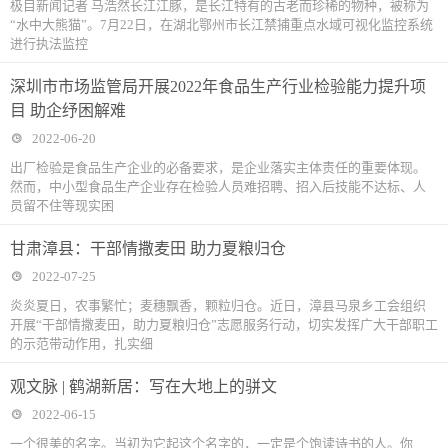
极目新闻记者 马浩然长江江豚，是长江特有的古老而珍稀的物种，被称为
“水中大熊猫”。7月22日，在湖北鄂州市长江禁捕重点水域可视化监控系统
进行执法监控
深圳市市场监管局开展2022年食品生产行业检验能力提升项
目 助企纾困解难
2022-06-20
出厂检验是食品生产企业的必备要求，是企业落实主体责任的重要体现。
然而，中小型食品生产企业存在检验人员难招聘、招入后技能不达标、人
员留不住等现实困
甘肃漳县：干部情撒麦田 助力夏粮归仓
2022-07-25
炎炎夏日，农事繁忙；麦穗飘香，颗粒归仓。近日，漳县马泉乡工会组织
开展“干部情撒麦田，助力夏粮归仓”志愿服务行动，切实发挥广大干部职工
的示范带动作用，扎实细
观文脉 | 鹤湖新居：写在大地上的骈文
2022-06-15
一个很美的名字。当初为它起这个名字的，一定是个饱读诗书的人。你