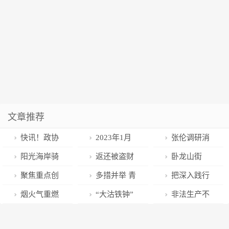
文章推荐
快讯！政协
2023年1月
张伦调研消
云南省第十三
10日，一起早
防安全和保障
阳光海岸骑
返还被盗财
卧龙山街
届委员会第一
读云南！
群众就医情况
行线路获省级
物现场会上，
道：以诚信扮
聚焦重点创
多措并举 青
把深入践行
次会议开幕
荣誉
村民领回56件
靓城市 让信用
新突破 青岛市
岛铁路当好春
全过程人民民
烟火气重燃
“大沽铁钟”
非法生产不
被盗物品
落地生根
发展和改革工
运服务保障“排
主作为初心使
“喧嚣”正回归
是海外文物无
合格冷柜 青岛