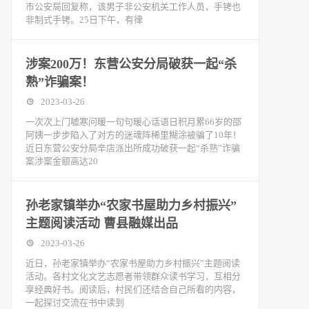
市公安局回复称，该男子非公安机关工作人员，手铐也
非制式手铐。25日下午，有律
涉案200万！东营公安分局破获一起“杀
熟”诈骗案！
2023-03-26
一次次上门嘘寒问暖一句句暖心话语日积月累66岁的邵
阿姨一步步陷入了对方的迷魂阵稀里糊涂被骗了10年！
近日东营公安分局辛店派出所成功破获一起“杀熟”诈骗
案涉案金额高达20
孙老家镇举办“农家书屋助力乡村振兴”
主题阅读活动 曹县融媒出品
2023-03-26
近日，孙老家镇举办“农家书屋助力乡村振兴”主题阅读
活动。各村文化文艺志愿者带领群众读书学习，互相分
享经典好书。阅读后，村民们还结合自己所看的内容，
一起探讨交流在书中读到