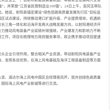
龙头企业之一，目前以新能源装备制造、零碳实业发展两大主营
强”，并荣登“江苏省民营制造业100强”。24日上午，吴冈玉带队
。她说，射阳县锚定建设“绿色低碳高质量发展先行区”目标追
园区试点建设，持续推动港口扩能升级、产业提质增效，机遇前
应长三角一体化和沿海开发两大战略发展方向，以射阳港经济开
全力推动风电装备产业延链补链强链，产业爆发力和影响力不断
期工作，项目化梳理地方政府服务事项，政企携手推动项目提速
龙头企业引领作用，整合相关产业资源，带动射阳风电装备产业
接、发挥各自优势，在海上风电基础及海洋工程装备制造等方面
永坚、道达尔海上风电中国区总经理易凤芹，就共创绿色高质量
、国际海上风电产业新城等进行交流。