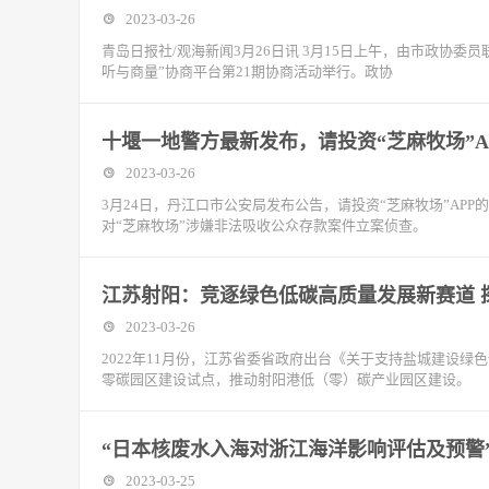
2023-03-26
青岛日报社/观海新闻3月26日讯 3月15日上午，由市政协委
听与商量”协商平台第21期协商活动举行。政协
十堰一地警方最新发布，请投资“芝麻牧场”A
2023-03-26
3月24日，丹江口市公安局发布公告，请投资“芝麻牧场”AP
对“芝麻牧场”涉嫌非法吸收公众存款案件立案侦查。
江苏射阳：竞逐绿色低碳高质量发展新赛道 
2023-03-26
2022年11月份，江苏省委省政府出台《关于支持盐城建设
零碳园区建设试点，推动射阳港低（零）碳产业园区建设。
“日本核废水入海对浙江海洋影响评估及预警
2023-03-25