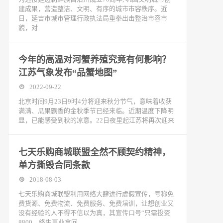
建成果，营造整洁、文明、有序的城市市容秩序。近
日，延吉市城市管理行政执法局重拳出击整治市容市
貌，对
今年的高温对河蟹养殖究竟有何影响？
江苏气象发布“品蟹地图”
2022-09-22
北京时间9月23日9时4分将迎来秋分节气，意味着收获
满满、瓜果飘香的金秋季节已经来临。近期温度下降明
显，已能感受到秋的凉意。22日夜里起江苏将再次迎来
七天乐购商城联盟全然不顾契约精神，
单方撕毁合同条款
2018-08-03
七天乐购商城联盟利用网络大肆进行虚假宣传，号称免
费货源、免费物流、免费服务、免费培训，让想创业又
没有经验的人不得不信以为真，其宣传口号“只需投资
8800，终生事业拿回