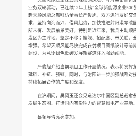
天顺风能是全球最具规模的风塔、叶片装备制造
业务双轮驱动，已连续12年上榜“全球新能源企业500
赴天顺风能总部拜访董事长严俊旭，双方进行友好交流
求，坚持向海而兴、借风起势，加快推进射阳港零碳
所未有、发展前景美好。特别是近年来，我县主动顺
发区为主阵地，坚定不移引旗舰、招配套、带关联，
增强。希望天顺风能尽快完成在射项目图纸设计等前
建设，为竞逐绿色低碳发展新赛道注入强劲动能。
严俊旭介绍当前项目工作开展情况，表示将发挥
延链、补链、强链。同时，与射阳进一步加强战略对
持续拓展合作的广度和深度。
在沪期间，吴冈玉还会见道达尔中国区副总裁俞
发展生态圈、打造国内有影响力的智慧风电产业基地
县领导胥亮亮参加。