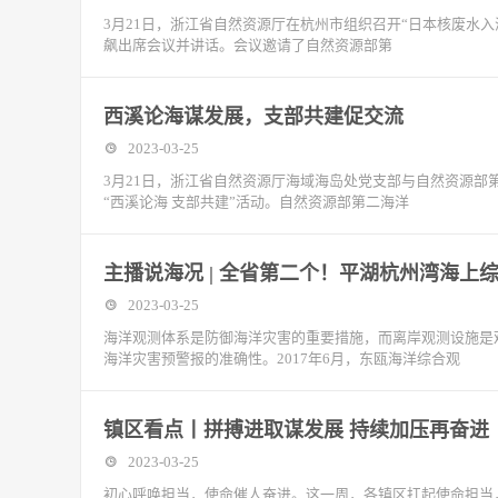
3月21日，浙江省自然资源厅在杭州市组织召开“日本核废水
飙出席会议并讲话。会议邀请了自然资源部第
西溪论海谋发展，支部共建促交流
2023-03-25
3月21日，浙江省自然资源厅海域海岛处党支部与自然资源
“西溪论海 支部共建”活动。自然资源部第二海洋
主播说海况 | 全省第二个！平湖杭州湾海上
2023-03-25
海洋观测体系是防御海洋灾害的重要措施，而离岸观测设施是
海洋灾害预警报的准确性。2017年6月，东瓯海洋综合观
镇区看点丨拼搏进取谋发展 持续加压再奋进
2023-03-25
初心呼唤担当，使命催人奋进。这一周，各镇区扛起使命担当