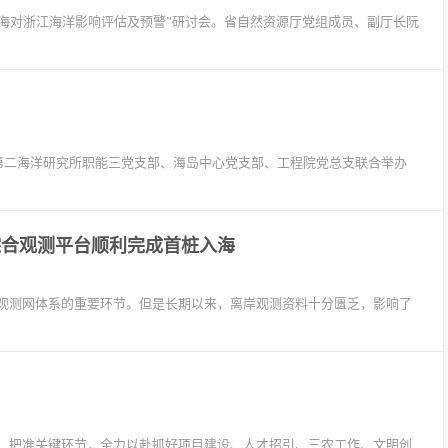
入海对浙江海洋影响评估及预警”研讨会。省自然资源厅党组成员、副厅长阮
部第二海洋研究所职能三党支部、海岛中心党支部、工程院党总支联合举办
综合观测平台顺利完成首桩入海
观测网体系的重要环节。但是长期以来，离岸观测资料十分匮乏，影响了
，把准关键环节，全力以赴抓好项目建设、人才招引、三农工作、文明创