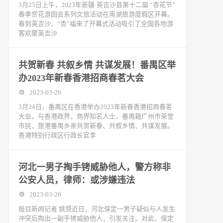
3月25日上午，2023年新疆·英吉沙县第十二届 “杏花节”
春季赏花游园会系列文旅活动在南湖旅游度假区开幕。
春到英吉沙，“杏”福来了开幕式活动吸引了全国各地游
客欢聚英吉沙
共贺新春 共叙乡情 共谋发展！番禺区举
办2023年新春香港招商春茗大会
2023-03-26
3月24日，番禺区在香港举办2023年新春香港招商春茗
大会，与香港政界、商界知名人士，番禺籍广州市荣誉
市民，旅港番禺乡亲共贺新春、共叙乡情、共谋发展。
香港特别行政区行政长官李
河北一男子掏手铐威胁他人，警方称非
公安人员，律师：或涉嫌违法
2023-03-26
极目新闻记者 姚赟近日，河北保定一男子疑似与人发生
冲突后掏出一副手铐威胁他人，引发关注。对此，保定