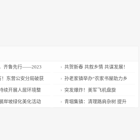
，齐鲁先行——2023
共贺新春 共叙乡情 共谋发展！
沙县“杏花节”文旅活
番禺区举办2023年新春香港招商
0万！东营公安分局破获
孙老家镇举办“农家书屋助力乡
元素”
春茗大会
”诈骗案！
村振兴”主题阅读活动 曹县融媒
持续开展人居环境整
突发爆炸！美军飞机盘旋
出品
媒出品
展岸坡绿化美化活动
青堌集镇：清理路肩杂树 提升
品
路域环境 曹县融媒出品