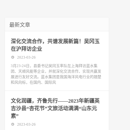
最新文章
深化交流合作，共谱发展新篇！吴冈玉
在沪拜访企业
2023-03-26
3月23-24日，县委书记吴冈玉率队在上海拜访蓝水集
团、天顺风能等企业，并就深化交流合作、实现共赢发
展进行友好交流。蓝水集团是我国海洋风电行业的翘楚
和风向标，在国内、国际风
文化润疆，齐鲁先行——2023年新疆英
吉沙县“杏花节”文旅活动满满“山东元
素”
2023-03-26