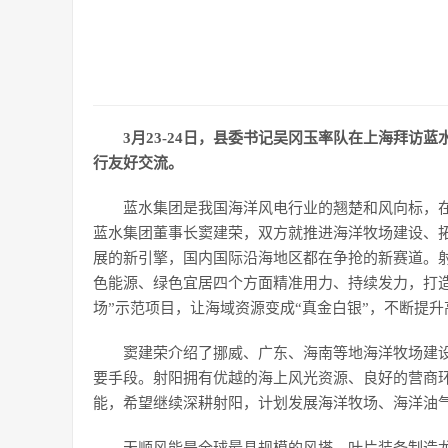
3月23-24日，县委书记吴冈玉率队在上海拜
行友好交流。
蓝水集团是我国海洋风电行业的翘楚和风向标，在
蓝水集团董事长窦建荣，双方就推进海洋牧场建设、
展的新引擎，国内国际沿海地区都在争抢的新赛道。
色能源、绿色宜居四个方面精准用力、持续发力，打造
场”示范项目，让海域资源变成“真金白银”，不断提
窦建荣介绍了挪威、广东、海南等地海洋牧场建
要手段。射阳拥有优越的海上风光资源、良好的营商环
能，希望继续深耕射阳，计划发展海洋牧场、海洋油