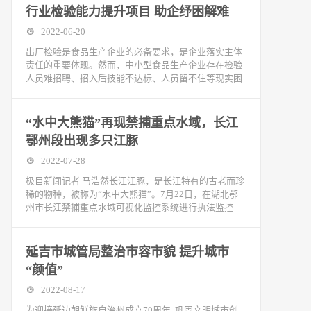
行业检验能力提升项目 助企纾困解难
2022-06-20
出厂检验是食品生产企业的必备要求，是企业落实主体
责任的重要体现。然而，中小型食品生产企业存在检验
人员难招聘、招入后技能不达标、人员留不住等现实困
“水中大熊猫”再现禁捕重点水域，长江
鄂州段出现多只江豚
2022-07-28
极目新闻记者 马浩然长江江豚，是长江特有的古老而珍
稀的物种，被称为“水中大熊猫”。7月22日，在湖北鄂
州市长江禁捕重点水域可视化监控系统进行执法监控
延吉市城管局整治市容市貌 提升城市
“颜值”
2022-08-17
为迎接延边朝鲜族自治州成立70周年, 巩固文明城市创