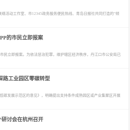
员联络活动工作室、市12345政务服务便民热线、青岛日报社共同打造的“倾
PP的市民立即报案
P的市民立即报案。为依法惩治犯罪，维护辖区经济秩序，丹江口市公安局已
探路工业园区零碳转型
绿色低碳发展示范区的意见》，明确提出支持条件成熟园区或产业集聚区开展
”研讨会在杭州召开