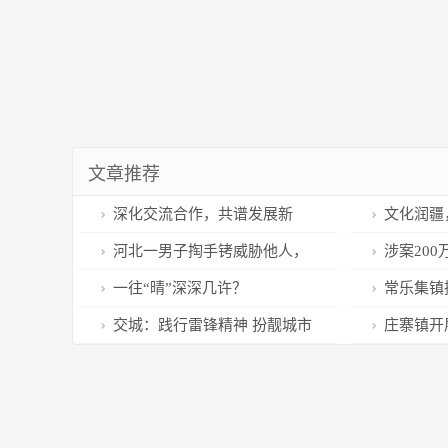
文章推荐
深化交流合作，共谱发展新
文化润疆
篇！吴冈玉在沪拜访企业
年新疆英吉
河北一男子掏手铐威胁他人，
涉案20
动满满“山东
警方称非公安人员，律师：或涉
一起“杀熟
一往“晴”深深几许？
常乐集镇
嫌违法
治 曹县融
交城：践行雷锋精神 扮靓城市
庄寨镇开
环境
曹县融媒出