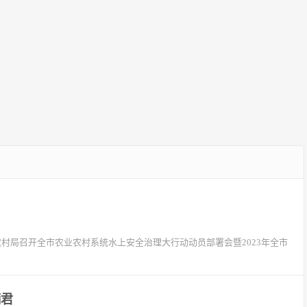
业农村局召开全市农业农村系统水上安全治理大行动动员部署会暨2023年全市
炳君