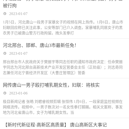
被行拘
2023-01-07
1月5日，河北唐山一段男子家暴女子的视频在网上热传。1月6日，唐山市
妇联回应称已关注此事，公安等部门已介入调查。家暴哺乳同居女子的黑
衣男子已被唐山警方行政拘留。拽头发拳打
河北邢台、邯郸、唐山3市最新任免！
2023-01-07
邢台邢台市人民政府关于樊振宇等同志任职的通知市政府决定：任命樊振
宇同志为河北邢台高新技术产业开发区管委会主任（正处级）；刘志奇同
志兼任河北宁晋经济开发区（大曹庄管理区）管委
网传唐山一男子殴打哺乳期女性，妇联：将核实
2023-01-06
极目新闻记者 张皓 刘楒睿视频剪辑 张恒伟 1月6日，一段家庭监控视频在
网络流传。视频中，一男子数次对一名女性拳打脚踢。相关文案称，事发
地为河北省唐山市，女子为哺乳期女性。当
【新时代新征程·高新区高质量】 唐山高新区大事记