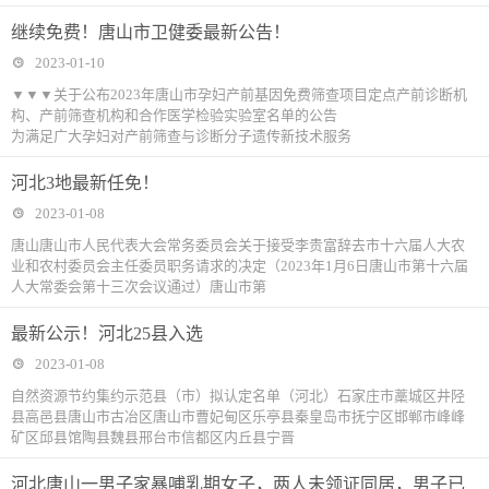
继续免费！唐山市卫健委最新公告！
2023-01-10
▼▼▼关于公布2023年唐山市孕妇产前基因免费筛查项目定点产前诊断机
构、产前筛查机构和合作医学检验实验室名单的公告
为满足广大孕妇对产前筛查与诊断分子遗传新技术服务
河北3地最新任免！
2023-01-08
唐山唐山市人民代表大会常务委员会关于接受李贵富辞去市十六届人大农
业和农村委员会主任委员职务请求的决定（2023年1月6日唐山市第十六届
人大常委会第十三次会议通过）唐山市第
最新公示！河北25县入选
2023-01-08
自然资源节约集约示范县（市）拟认定名单（河北）石家庄市藁城区井陉
县高邑县唐山市古冶区唐山市曹妃甸区乐亭县秦皇岛市抚宁区邯郸市峰峰
矿区邱县馆陶县魏县邢台市信都区内丘县宁晋
河北唐山一男子家暴哺乳期女子，两人未领证同居，男子已