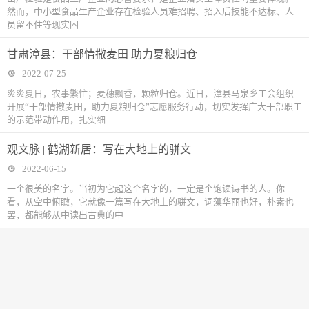
然而，中小型食品生产企业存在检验人员难招聘、招入后技能不达标、人
员留不住等现实困
甘肃漳县：干部情撒麦田 助力夏粮归仓
2022-07-25
炎炎夏日，农事繁忙；麦穗飘香，颗粒归仓。近日，漳县马泉乡工会组织
开展“干部情撒麦田，助力夏粮归仓”志愿服务行动，切实发挥广大干部职工
的示范带动作用，扎实细
观文脉 | 鹤湖新居：写在大地上的骈文
2022-06-15
一个很美的名字。当初为它起这个名字的，一定是个饱读诗书的人。你
看，从空中俯瞰，它就像一篇写在大地上的骈文，词藻华丽也好，朴素也
罢，都能够从中读出古典的中