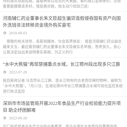
特别喜欢穿超短裙，露着两条白花花的大美腿，看的我心里痒痒的，总想
着要能摸摸该多好。我挺喜欢她，就主动介绍自己说：
河南辅仁药业董事长朱文臣超生骗贷造假侵吞国有资产向国
外洗钱非法转移资金境外购买豪宅
2018-08-03
尊敬的有关领导、各新闻媒体、社会各界朋友： 我是河南辅仁药业副总
裁朱文玉，最近看到辅仁药业董事长朱文臣被实名举报，思考良久，良心
让我决定站出来说明事实真相，为正义的行
“水中大熊猫”再现禁捕重点水域，长江鄂州段出现多只江豚
2022-07-28
极目新闻记者 马浩然长江江豚，是长江特有的古老而珍稀的物种，被称为
“水中大熊猫”。7月22日，在湖北鄂州市长江禁捕重点水域可视化监控系统
进行执法监控
深圳市市场监管局开展2022年食品生产行业检验能力提升项
目 助企纾困解难
2022-06-20
出厂检验是食品生产企业的必备要求，是企业落实主体责任的重要体现。