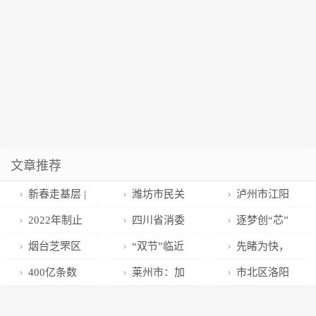
文章推荐
新春走基层 |
潍坊市民关
泸州市江阳
河北迁西：花
心的城市管理
区安排部署“春
2022年制止
四川省消委
逐梦创“芯”
卉迎新春
问题，答复来
雷行动2023”
滥用行政权力
邀请您参与
——潍坊昌乐
烟台芝罘区
“双节”临近
先睹为快，
了！
专项执法行动
排除、限制竞
2022年度消费
“农创客”李永
委党校3号综
时尚藏装走俏
烟台迎春灯饰
400亿条数
莱州市：加
市北区洛阳
争执法专项行
者满意度问卷
卫的创业故事
合楼顺利封顶
拉萨市场
美轮美奂
据 浙江打造
快重返烟台第
路街道开展“展