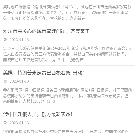
冀时客户端报道（通讯员 刘满仓）1月13日，顾客在唐山市迁西县罗家屯镇
一处花卉市场选购鲜花。春节将至，迁西县各花卉市场呈现出一派热闹景
象，顾客们纷纷选购鲜花、赏花拍照，喜迎新春
潍坊市民关心的城市管理问题，答复来了！
2023-01-13
1月7日，市城市管理局组织召开2022年度城市管理系统工作述职评议会，6
位来自各行各业的第三方代表受邀参会，并就自己关心的问题进行提问，
向城市管理工作建言献策。1月12日，记者对市
美媒：特朗普未谴责巴西极右翼“暴动”
2023-01-13
参考消息网1月10日报道 据美国《新闻周刊》网站1月9日报道，对于巴西前
总统博索纳罗的支持者袭击巴西政府部门一事，特朗普尚未表示谴责。巴
西的情形让人想起2021年1月6
涉中国赴俄人员，俄方最新表态！
2023-01-13
俄罗斯消费者权益保护和公益监督局局长波波娃12日表示，中国优化调整