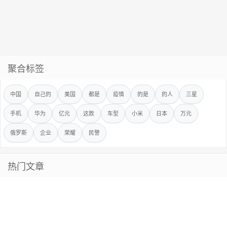
聚合标签
中国
自己的
美国
都是
疫情
的是
的人
三星
手机
华为
亿元
这款
车型
小米
日本
万元
俄罗斯
企业
荣耀
民警
热门文章