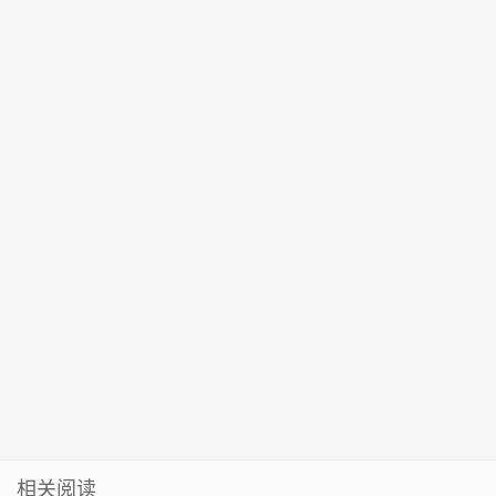
动案件（第五
调查
“智慧用能”高
一梯队
纸研磨写春联
批）
地
翰墨飘香迎新
春”迎新春书廉
洁活动
相关阅读