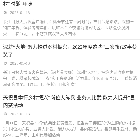
村“时髦”年味
2023-01-13
长江日报大武汉客户端讯 距离春节还有一周时间，节日气息渐浓。采购土
特产年货、体验传统年俗、玩转木兰不夜城沉浸式街区、围炉煮茶观烟
火……春节前后，不妨到武汉各大乡村休
深耕“大地”聚力推进乡村振兴，2022年度这些“三农”好故事获
奖了
2023-01-13
长江日报大武汉客户端讯（记者蔡梦娅） 深耕“大地”，把笔尖对准乡村振
兴一线，凝聚起武汉“三农”实干兴乡的广泛力量。年味正浓时分，一份好消
息如约而至。1月11日，在长江日报年度“
天祝县举行乡村振兴“岗位大练兵 业务大比武 能力大提升”县
内赛活动
2023-01-13
1月11日，天祝县举行“练兵比武强素质，担当实干促振兴”为主题的乡村振
兴“岗位大练兵、业务大比武、能力大提升”县内赛活动。县领导朱武林、杨
妙林、王泽年、王明德参加活动