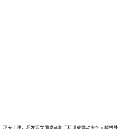
那天上课，我发现女同桌竟将手机调成震动夹在大腿根处