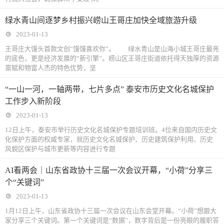
绿水青山间逐梦乡村振兴崂山王哥庄加快全域旅游升级
2023-01-13
王哥庄大馒头首款文创“馒馒喜欢你”。 绿水青山是山海小城王哥庄最亮
的底色，更是经济发展的“新引擎”。崂山区王哥庄街道依托得天独厚的资源
禀赋和物富人杰的特色优势，坚
“一山一河，一轴两带，七片多点” 泰安市历史文化名城保护
工作步入新阶段
2023-01-13
12日上午，泰安市举行历史文化名城保护专题培训班。4位来自国内历史文
化保护方面的权威专家，就历史文化名城保护、历史建筑保护利用、历史
风貌区保护与城市更新等内容进行专题
AI看两会｜山东省政协十三届一次会议开幕，“小荷”分享三
个“关键词”
2023-01-13
1月12日上午，山东省政协十三届一次会议在山东会堂开幕。“小荷”想跟大
家分享三个关键词。第一个关键词是“数据”，数字背后是一份亮眼的履职答