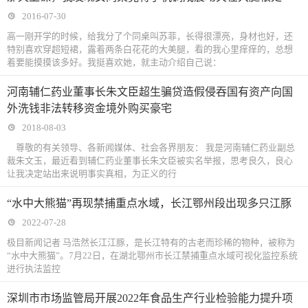
2016-07-30
高一刚开学的时候，给我分了个同桌叫苏菲，长得很漂亮，身材也好，还
特别喜欢穿超短裙，露着两条白花花的大美腿，看的我心里痒痒的，总想
着要能摸摸该多好。我挺喜欢她，就主动介绍自己说：
河南辅仁药业董事长朱文臣超生骗贷造假侵吞国有资产向国
外洗钱非法转移资金境外购买豪宅
2018-08-03
尊敬的有关领导、各新闻媒体、社会各界朋友： 我是河南辅仁药业副总
裁朱文玉，最近看到辅仁药业董事长朱文臣被实名举报，思考良久，良心
让我决定站出来说明事实真相，为正义的行
“水中大熊猫”再现禁捕重点水域，长江鄂州段出现多只江豚
2022-07-28
极目新闻记者 马浩然长江江豚，是长江特有的古老而珍稀的物种，被称为
“水中大熊猫”。7月22日，在湖北鄂州市长江禁捕重点水域可视化监控系统
进行执法监控
深圳市市场监管局开展2022年食品生产行业检验能力提升项