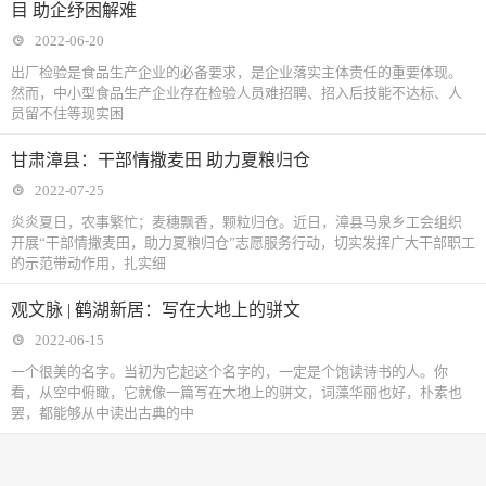
目 助企纾困解难
2022-06-20
出厂检验是食品生产企业的必备要求，是企业落实主体责任的重要体现。
然而，中小型食品生产企业存在检验人员难招聘、招入后技能不达标、人
员留不住等现实困
甘肃漳县：干部情撒麦田 助力夏粮归仓
2022-07-25
炎炎夏日，农事繁忙；麦穗飘香，颗粒归仓。近日，漳县马泉乡工会组织
开展“干部情撒麦田，助力夏粮归仓”志愿服务行动，切实发挥广大干部职工
的示范带动作用，扎实细
观文脉 | 鹤湖新居：写在大地上的骈文
2022-06-15
一个很美的名字。当初为它起这个名字的，一定是个饱读诗书的人。你
看，从空中俯瞰，它就像一篇写在大地上的骈文，词藻华丽也好，朴素也
罢，都能够从中读出古典的中