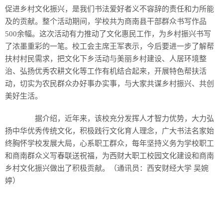
促进乡村文化振兴，是我们书法爱好者义不容辞的责任和力所能
及的贡献。整个活动期间，学校共为商南县干部群众书写作品
500余幅。这次活动有力推动了文化惠民工作，为乡村振兴书写
了浓墨重彩的一笔。校工会主席王军表示，今后要进一步了解帮
扶村村民需求，把文化下乡活动与美丽乡村建设、人居环境整
治、弘扬优秀农耕文化等工作有机结合起来，开展特色帮扶活
动，切实为农民群众办好事办实事，与大家共谋乡村振兴、共创
美好生活。
据介绍，近年来，该校充分发挥人才智力优势，大力弘
扬中华优秀传统文化，积极践行文化育人理念，广大书法名家始
终胸怀学校发展大局，心系职工群众，每年坚持义务为学校职工
和商南群众义写春联送祝福，为西财大职工校园文化建设和商南
乡村文化振兴做出了积极贡献。（通讯员：西安财经大学 吴婉
婷）