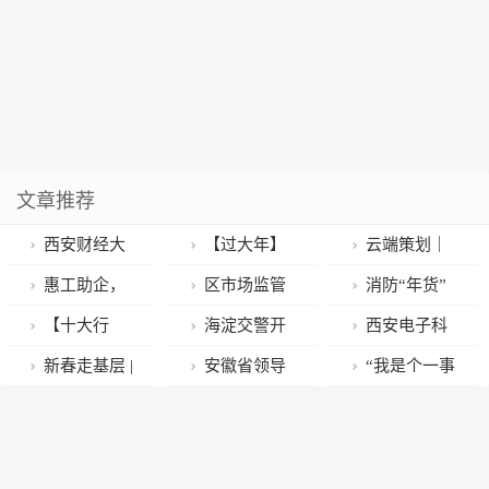
文章推荐
西安财经大
【过大年】
云端策划｜
学开展“送福写
整治占道经
党的二十大报
惠工助企，
区市场监管
消防“年货”
春联商南行”文
营，规范市容
告&省政府工
武清把温暖送
局严把食品安
带回家，假期
【十大行
海淀交警开
西安电子科
化下乡活动
秩序 曹县融媒
作报告“百姓视
到他们心坎上
全关
安全都靠它！
动】筑牢电诈
展假期交通安
技大学学子在
新春走基层 |
安徽省领导
“我是个一事
出品
点”连连看！
~
防火墙 守好群
全线上宣教
第十九届中国
红红火火！泰
调研合肥工业
无成、古怪、
众“钱袋子”
研究生数学建
安过年气氛组
大学“双一流”
令人作呕的
模竞赛中获佳
到位啦！
建设工作
人……”