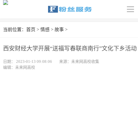
导
航
首页
当前位置：
首页
>
情感
>
故事
>
科技
西安财经大学开展“送福写春联商南行”文化下乡活动
娱乐
日期：
2023-01-13 09:08:06
来源：未来网高校收集
编辑：未来网高校
汽车
体育
财经
旅游
育儿