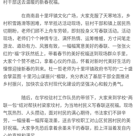
村干部送去温暖的新春祝福。
在商南县十里坪镇文化广场，大家克服了天寒地冻，乡
村积雪路滑等困难，早早抵达活动现场，驻村干部和镇上居民热
切期盼，老师们顾不上舟车劳顿，即刻投身义写春联活动。活动
现场，老师们个个神情专注、满怀热情、运筹帷幄，方寸间笔走
游龙、遒劲有力、风雅有致，一幅幅寓意美好的春联、一张张火
红的“福”字跃然纸上，带着春节的美好祝福送到现场群众手里，
大家个个赞不绝口，拿着心仪的作品，怀着对新时代美好生活的
憧憬迎接新春的到来。杜一哲老师为十里坪镇政府书写的“二十盛
会擘蓝图 十里河山谋振兴”楹联，充分表达了基层干部全面推进
乡村振兴，加快农业农村现代化建设的坚强决心和毅力勇气。
随后，在学校驻村工作队员的带领下，大家来到学校“两
联一包”结对帮扶村梁家坟村，为当地村民义写春联送祝福。现场
气氛热烈、人头攒动，面对村民的满心期待，书法家们不辞辛
劳，一幅接着一幅挥毫泼墨，送去学校职工对山区贫困村民的美
好祝福。大家争先恐后拿着余墨未干的春联，脸上洋溢着发自内
心的喜悦和满足。