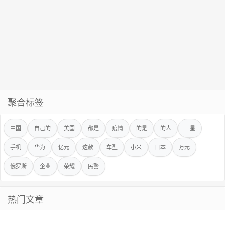
聚合标签
中国
自己的
美国
都是
疫情
的是
的人
三星
手机
华为
亿元
这款
车型
小米
日本
万元
俄罗斯
企业
荣耀
民警
热门文章