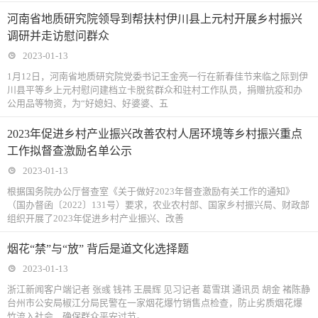
河南省地质研究院领导到帮扶村伊川县上元村开展乡村振兴
调研并走访慰问群众
2023-01-13
1月12日，河南省地质研究院党委书记王金亮一行在新春佳节来临之际到伊
川县平等乡上元村慰问建档立卡脱贫群众和驻村工作队员，捐赠抗疫和办
公用品等物资，为“好媳妇、好婆婆、五
2023年促进乡村产业振兴改善农村人居环境等乡村振兴重点
工作拟督查激励名单公示
2023-01-13
根据国务院办公厅督查室《关于做好2023年督查激励有关工作的通知》
（国办督函〔2022〕131号）要求，农业农村部、国家乡村振兴局、财政部
组织开展了2023年促进乡村产业振兴、改善
烟花“禁”与“放” 背后是道文化选择题
2023-01-13
浙江新闻客户端记者 张彧 钱祎 王晨辉 见习记者 葛雪琪 通讯员 胡金 褚陈静
台州市公安局椒江分局民警在一家烟花爆竹销售点检查，防止劣质烟花爆
竹流入社会，确保群众平安过节。