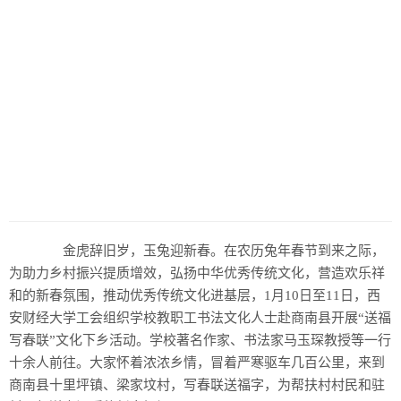
历史
美食
军事
国际
情感
故事
美文
金虎辞旧岁，玉兔迎新春。在农历兔年春节到来之际，
为助力乡村振兴提质增效，弘扬中华优秀传统文化，营造欢乐祥
和的新春氛围，推动优秀传统文化进基层，1月10日至11日，西
安财经大学工会组织学校教职工书法文化人士赴商南县开展“送福
写春联”文化下乡活动。学校著名作家、书法家马玉琛教授等一行
十余人前往。大家怀着浓浓乡情，冒着严寒驱车几百公里，来到
商南县十里坪镇、梁家坟村，写春联送福字，为帮扶村村民和驻