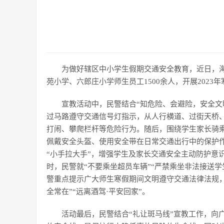
为做好辖区中小学生假期交通安全教育，近日，海
苑小学、六郎庄小学师生员工1500余人，开展202
宣教活动中，民警结合“知危险、会避险，安全文
过马路遵守交通信号灯指示，从人行横道、过街天桥
打闹、攀爬栏杆等危险行为。随后，围绕学生家长骑
佩戴安全头盔、使用安全带在日常交通出行中的保护
“小手拉大手”，增强学生及家长交通安全主动防护意
时，民警就“不要乘坐超员车辆”“严禁乘坐非法接送学
警重点提示广大师生寒假期间文明遵守交通法律法规，
全常在”“远离酒驾·平安回家”。
活动最后，民警结合“礼让斑马线”宣教工作，向