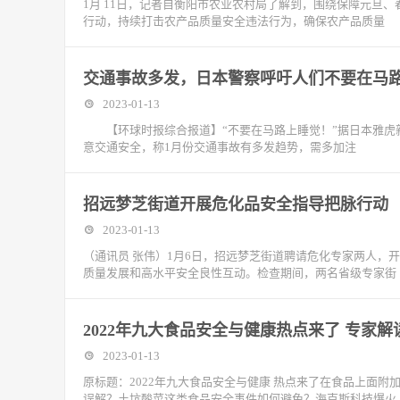
1月 11日，记者自衡阳市农业农村局了解到，围绕保障元旦
行动，持续打击农产品质量安全违法行为，确保农产品质量
交通事故多发，日本警察呼吁人们不要在马
2023-01-13
【环球时报综合报道】“不要在马路上睡觉！”据日本雅虎新
意交通安全，称1月份交通事故有多发趋势，需多加注
招远梦芝街道开展危化品安全指导把脉行动
2023-01-13
（通讯员 张伟）1月6日，招远梦芝街道聘请危化专家两人，
质量发展和高水平安全良性互动。检查期间，两名省级专家街
2022年九大食品安全与健康热点来了 专家
2023-01-13
原标题：2022年九大食品安全与健康 热点来了在食品上面
误解？土坑酸菜这类食品安全事件如何避免？海克斯科技爆火