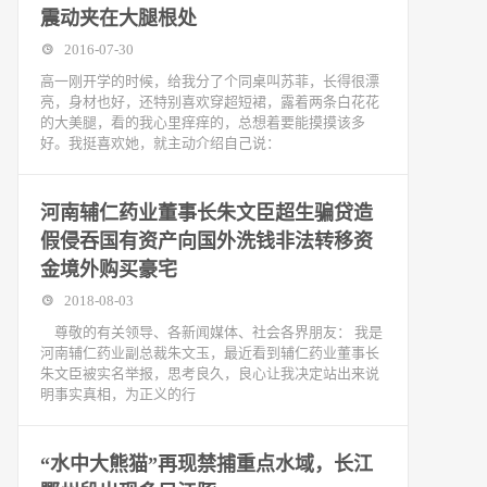
震动夹在大腿根处
2016-07-30
高一刚开学的时候，给我分了个同桌叫苏菲，长得很漂
亮，身材也好，还特别喜欢穿超短裙，露着两条白花花
的大美腿，看的我心里痒痒的，总想着要能摸摸该多
好。我挺喜欢她，就主动介绍自己说：
河南辅仁药业董事长朱文臣超生骗贷造
假侵吞国有资产向国外洗钱非法转移资
金境外购买豪宅
2018-08-03
尊敬的有关领导、各新闻媒体、社会各界朋友： 我是
河南辅仁药业副总裁朱文玉，最近看到辅仁药业董事长
朱文臣被实名举报，思考良久，良心让我决定站出来说
明事实真相，为正义的行
“水中大熊猫”再现禁捕重点水域，长江