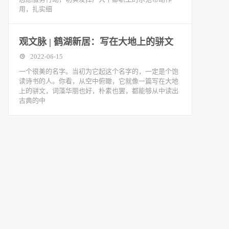
用，扎实细
观文脉 | 鹤湖新居：写在大地上的骈文
2022-06-15
一个很美的名字。当初为它起这个名字的，一定是个饱
读诗书的人。你看，从空中俯瞰，它就像一篇写在大地
上的骈文，词藻华丽也好，朴素也罢，都能够从中读出
古典的中