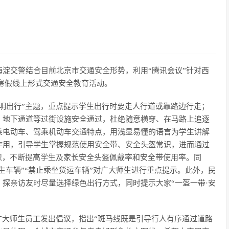
淀交警结合目前北京市交通安全形势，利用“腾讯会议”针对西
3年寒假线上形式交通安全教育活动。
明出行”主题，重点提示学生出行时要走人行道或靠路边行走；
、地下通道等过街设施安全通过，杜绝随意横穿、在马路上追逐
乘电动车、驾乘机动车交通特点，用浅显易懂的语言为学生讲解
作用，引导学生掌握规范使用安全带、安全头盔常识，进而通过
识，不断提高学生及家长安全头盔佩戴率和安全带使用率。同
生车辆”“禁止乘坐货运车辆”对广大师生进行重点提示。此外，民
探亲访友时尽量选择绿色出行方式，同时提示大家“一盔一带·安
广大师生员工发出倡议，指出“斑马线既是引导行人有序通过道路