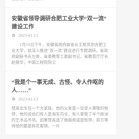
安徽省领导调研合肥工业大学“双一流”
建设工作
2023-01-13
1月10日下午，安徽省政府副省长王翠凤到合肥工
业大学，就深入推进“双一流”建设进行专题调研。省政
府副秘书长左俊，省委教育工委副书记、省教育厅厅长
赵振华；中国工程院院士
“我是个一事无成、古怪、令人作呕的
人……”
2023-01-13
梵高出生在一个大家族，他的父亲是一位受人尊敬的牧
师，他的叔伯们有人是海军司令，有人掌管了半个欧洲
的艺术品市场。如果梵高选了做画商或是牧师，前方等
待他的都是鲜花着锦，一片