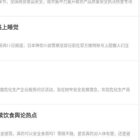
、春节，全国两会食品安全，我市集中力量开展农产品质量安全执法检查专项
路上睡觉
闻11日报道，日本神奈川县警察总部日前在官方推特账号上提醒人们注
开展危化生产企业服务问诊活动，旨在树牢安全发展理念，实现危化生产高
解读饮食舆论热点
附加金银箔，真的可以安全食用吗？雪糕不融，是否真的对人体有害，还是被
，