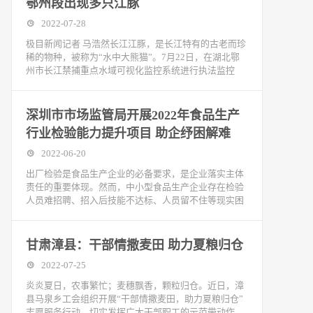
鄂州段出现多只江豚
2022-07-28
极目新闻记者 马浩然长江江豚，是长江特有的古老而珍
稀的物种，被称为“水中大熊猫”。7月22日，在湖北鄂
州市长江禁捕重点水域可视化监控系统进行执法监控
深圳市市场监管局开展2022年食品生产
行业检验能力提升项目 助企纾困解难
2022-06-20
出厂检验是食品生产企业的必备要求，是企业落实主体
责任的重要体现。然而，中小型食品生产企业存在检验
人员难招聘、招入后技能不达标、人员留不住等现实困
甘肃漳县：干部情撒麦田 助力夏粮归仓
2022-07-25
炎炎夏日，农事繁忙；麦穗飘香，颗粒归仓。近日，漳
县马泉乡工会组织开展“干部情撒麦田，助力夏粮归仓”
志愿服务行动，切实发挥广大干部职工的示范带动作