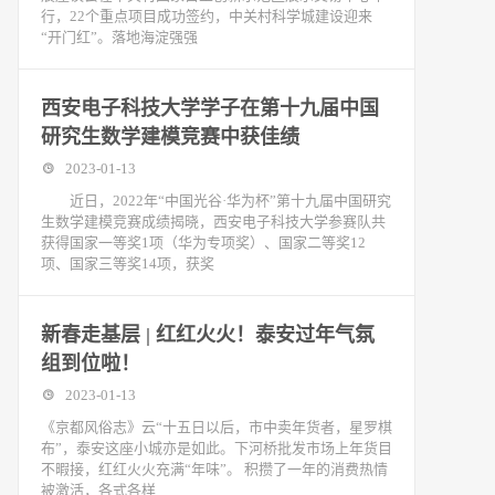
行，22个重点项目成功签约，中关村科学城建设迎来
“开门红”。落地海淀强强
西安电子科技大学学子在第十九届中国
研究生数学建模竞赛中获佳绩
2023-01-13
近日，2022年“中国光谷·华为杯”第十九届中国研究
生数学建模竞赛成绩揭晓，西安电子科技大学参赛队共
获得国家一等奖1项（华为专项奖）、国家二等奖12
项、国家三等奖14项，获奖
新春走基层 | 红红火火！泰安过年气氛
组到位啦！
2023-01-13
《京都风俗志》云“十五日以后，市中卖年货者，星罗棋
布”，泰安这座小城亦是如此。下河桥批发市场上年货目
不暇接，红红火火充满“年味”。 积攒了一年的消费热情
被激活，各式各样