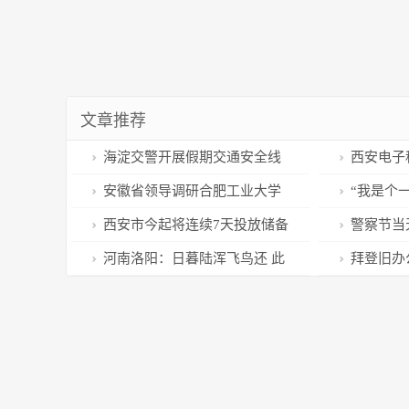
文章推荐
海淀交警开展假期交通安全线
西安电子
上宣教
九届中国研
安徽省领导调研合肥工业大学
“我是个
获佳绩
“双一流”建设工作
作呕的人…
西安市今起将连续7天投放储备
警察节当
菜！投放地点→
封感谢信
河南洛阳：日暮陆浑飞鸟还 此
拜登旧办
景只应嵩州有
文件，白宫