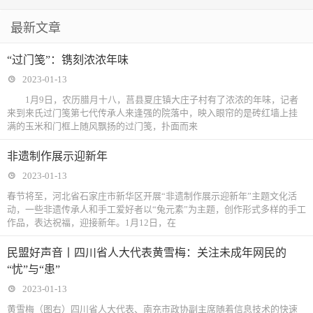
最新文章
“过门笺”：镌刻浓浓年味
2023-01-13
1月9日，农历腊月十八，莒县夏庄镇大庄子村有了浓浓的年味，记者
来到来氏过门笺第七代传承人来逢强的院落中，映入眼帘的是砖红墙上挂
满的玉米和门框上随风飘扬的过门笺，扑面而来
非遗制作展示迎新年
2023-01-13
春节将至，河北省石家庄市新华区开展“非遗制作展示迎新年”主题文化活
动，一些非遗传承人和手工爱好者以“兔元素”为主题，创作形式多样的手工
作品，表达祝福，迎接新年。1月12日，在
民盟好声音丨四川省人大代表黄雪梅：关注未成年网民的
“忧”与“患”
2023-01-13
黄雪梅（图右）四川省人大代表、南充市政协副主席随着信息技术的快速