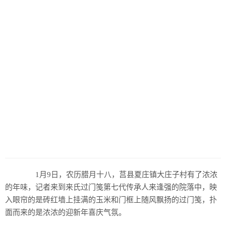
1月9日，农历腊月十八，莒县夏庄镇大庄子村有了浓浓
的年味，记者来到来氏过门笺第七代传承人来逢强的院落中，映
入眼帘的是砖红墙上挂满的玉米和门框上随风飘扬的过门笺，扑
面而来的是浓浓的迎新年喜庆气氛。