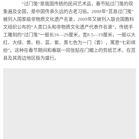
“过门笺”是我国传统的民间艺术品，春节贴过门笺的现
象遍及全国，是中国传承久远的古老习俗。2008年“莒县过门笺”
被列入国家级非物质文化遗产名录，2009年又被列入联合国教科
文组织公布的“人类口头和非物质文化遗产代表作名录”。传统手
工雕刻的“过门笺”一般长16—29厘米，宽8.5—19厘米，一般以大
红、大绿、黄、粉、蓝、紫、黑七色为一门（套），寓意“七彩缤
纷”。这种在春节期间和春联一同张贴在门楣上的剪纸艺术，在莒
县及其周边地区极为盛行。