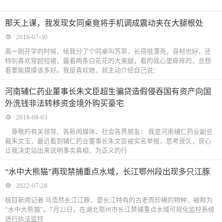
那天上课，我发现女同桌竟将手机调成震动夹在大腿根处
2016-07-30
高一刚开学的时候，给我分了个同桌叫苏菲，长得很漂亮，身材也好，还
特别喜欢穿超短裙，露着两条白花花的大美腿，看的我心里痒痒的，总想
着要能摸摸该多好。我挺喜欢她，就主动介绍自己说：
河南辅仁药业董事长朱文臣超生骗贷造假侵吞国有资产向国
外洗钱非法转移资金境外购买豪宅
2018-08-03
尊敬的有关领导、各新闻媒体、社会各界朋友： 我是河南辅仁药业副总
裁朱文玉，最近看到辅仁药业董事长朱文臣被实名举报，思考良久，良心
让我决定站出来说明事实真相，为正义的行
“水中大熊猫”再现禁捕重点水域，长江鄂州段出现多只江豚
2022-07-28
极目新闻记者 马浩然长江江豚，是长江特有的古老而珍稀的物种，被称为
“水中大熊猫”。7月22日，在湖北鄂州市长江禁捕重点水域可视化监控系统
进行执法监控