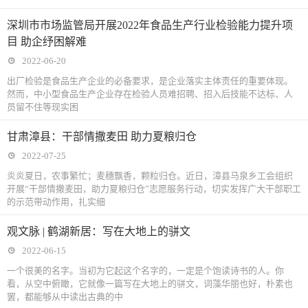
深圳市市场监管局开展2022年食品生产行业检验能力提升项
目 助企纾困解难
2022-06-20
出厂检验是食品生产企业的必备要求，是企业落实主体责任的重要体现。
然而，中小型食品生产企业存在检验人员难招聘、招入后技能不达标、人
员留不住等现实困
甘肃漳县：干部情撒麦田 助力夏粮归仓
2022-07-25
炎炎夏日，农事繁忙；麦穗飘香，颗粒归仓。近日，漳县马泉乡工会组织
开展“干部情撒麦田，助力夏粮归仓”志愿服务行动，切实发挥广大干部职工
的示范带动作用，扎实细
观文脉 | 鹤湖新居：写在大地上的骈文
2022-06-15
一个很美的名字。当初为它起这个名字的，一定是个饱读诗书的人。你
看，从空中俯瞰，它就像一篇写在大地上的骈文，词藻华丽也好，朴素也
罢，都能够从中读出古典的中