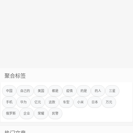
聚合标签
中国
自己的
美国
都是
疫情
的是
的人
三星
手机
华为
亿元
这款
车型
小米
日本
万元
俄罗斯
企业
荣耀
民警