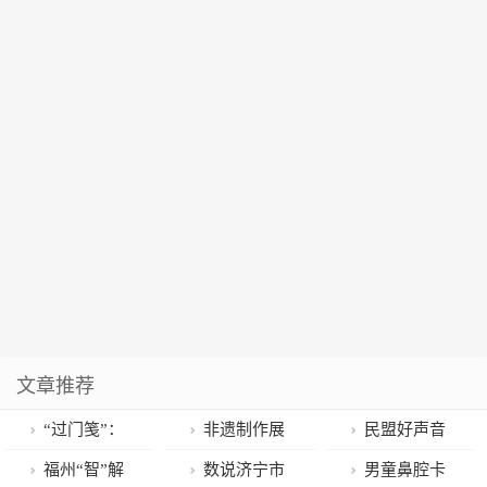
文章推荐
“过门笺”：
非遗制作展
民盟好声音
镌刻浓浓年味
示迎新年
丨四川省人大
福州“智”解
数说济宁市
男童鼻腔卡