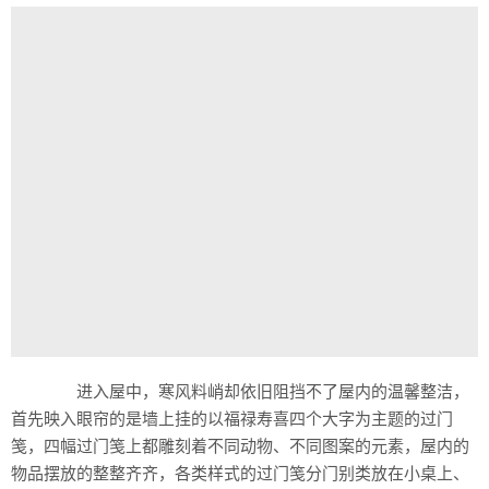
进入屋中，寒风料峭却依旧阻挡不了屋内的温馨整洁，
首先映入眼帘的是墙上挂的以福禄寿喜四个大字为主题的过门
笺，四幅过门笺上都雕刻着不同动物、不同图案的元素，屋内的
物品摆放的整整齐齐，各类样式的过门笺分门别类放在小桌上、