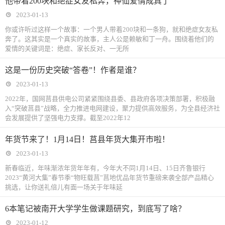
他带着200块和绝症女友私奔，神仙爱情成真了
2023-01-13
你或许听过这样一个故事：一个男人带着200块和一条狗，就和绝症女友私
奔了。这其实是一个真实的故事，主人公是赖敏和丁一舟。围绕着他们的
爱情的关键词是：绝症、家长反对、一无所
这是一份历史突破“答卷”！作者是谁？
2023-01-13
2022年，国网莒县供电公司紧紧围绕县委、县政府各项决策部署，积极融
入“突破莒县”战略，全力推进电网建设，聚力提供高效服务，为全县经济社
会发展提供了坚强电力支撑。截至2022年12
年货节来了！1月14日！莒县年货大集开市啦！
2023-01-13
新春临近，年味渐浓年货年年有，今年大不同1月14日、15日齐鲁银行
2023“黄河大集”春节季“物旺载莒”莒地优品年货节重磅来袭全部产品精心
挑选，让你送礼倍儿有面一场关于年味延
6本笔记被南开大学学生做课题研究，到底写了啥？
2023-01-12