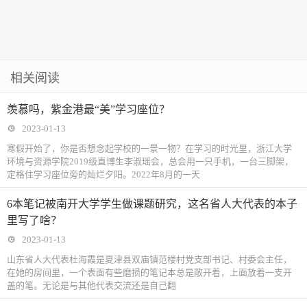
相关阅读
羡慕吗，紫金港最“美”学习座位？
2023-01-13
寒假开始了，你是否想念起学校的一景一物？在学习的时光里，浙江大学
环境与资源学院2019级直博生李淑瑶会，总会用一只手机，一台三脚架，
定格住学习座位旁的灿烂夕阳。2022年8月的一天
6本笔记被南开大学学生做课题研究，这名省人大代表的本子
里写了啥？
2023-01-13
山东省人大代表杜海霞是夏津县双庙镇范楼村党支部书记、村委会主任，
在她的房间里，一个表面有些磨损的笔记本总是敞开着，上面放着一支开
盖的笔。无论是与其他代表交流还是自己翻