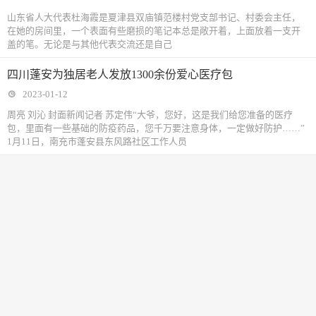
山东省人大代表杜海霞是夏津县双庙镇范楼村党支部书记、村委会主任，
在她的房间里，一个表面有些磨损的笔记本总是敞开着，上面放着一支开
盖的笔。无论是与其他代表交流还是自己
四川蓬安为独居老人发放1300余份爱心医疗包
2023-01-12
周亮 刘沁 封面新闻记者 苏定伟“大爷，您好，这是我们给您准备的医疗
包，里面有一些基础的防疫药品，您千万要注意身体，一定做好防护……”
1月11日，南充市蓬安县东风路社区工作人员