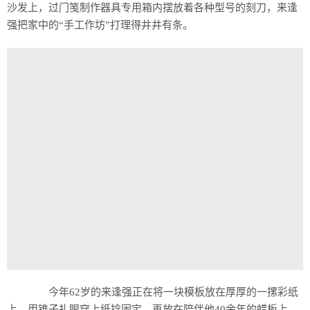
沙发上，过门笺制作器具专用箱内摆放着各种型号的刻刀，来逢
强把家中的“手工作坊”打理得井井有条。
今年62岁的来逢强正在将一块模板放在厚厚的一摞彩纸
上，用锥子扎眼穿上纸捻固定，再放在陪伴他40余年的蜡板上，