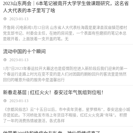
2023山东两会｜6本笔记被南开大学学生做课题研究，这名省
人大代表的本子里写了啥
2023-01-13
齐鲁网·闪电新闻1月12日讯 山东省人大代表杜海霞是夏津县双庙镇范楼村
党支部书记、村委会主任，在她的房间里，一个表面有些磨损的笔记本总
是敞开着，上面放着一支开盖的笔。无
流动中国的十个瞬间
2023-01-13
1月7日2023年春运拉开大幕这也是疫情防控进入新阶段后我们迎来的第一
个春运行走路上时光在变不变的是人们对团圆的期盼回升的客流里是悄然
回归的暖意升级的服务中是温馨出行
新春走基层 | 红红火火！泰安过年气氛组到位啦！
2023-01-13
《京都风俗志》云“十五日以后，市中卖年货者，星罗棋布”，泰安这座小城
亦是如此。下河桥批发市场上年货目不暇接，红红火火充满“年味”。 积攒
了一年的消费热情被激活，各式各样