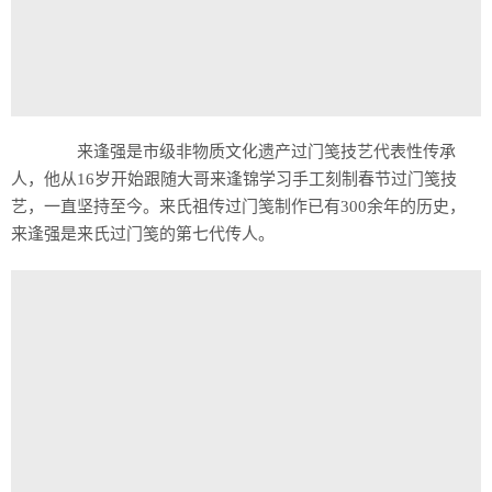
来逢强是市级非物质文化遗产过门笺技艺代表性传承
人，他从16岁开始跟随大哥来逢锦学习手工刻制春节过门笺技
艺，一直坚持至今。来氏祖传过门笺制作已有300余年的历史，
来逢强是来氏过门笺的第七代传人。