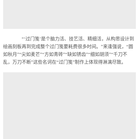
“‘过门笺’是个脑力活、技艺活、精细活，从构思设计到
绘画刻板再到完成整个过门笺要耗费很多时间。”来逢强说，“圆
如秋月”“尖如麦芒”“方如青砖”“缺如锈齿”“细如胡须”“千刀不
乱，万刀不断”这些名词在“过门笺”制作上体现得淋漓尽致。