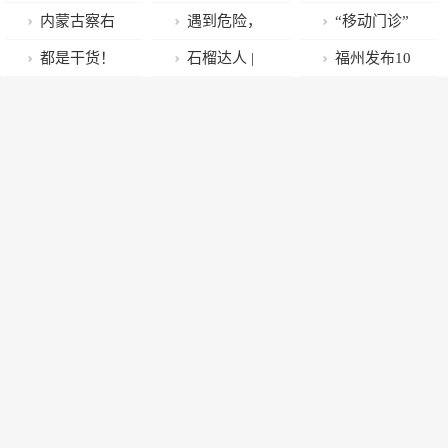
代表黄雪梅：
停车难 人民日
农业农村2022
异物 德州交警
内蒙古察右
遇到危险，
“移动门诊”
关注未成年网
报来点赞
年优异成绩单
紧急送医 | 你
中旗：“擂台比
他总是第一个
入户解民忧，
都是干货！
石榴达人 |
福州发布10
民的“忧”与
抱起孩子冲进
武”激活乡村振
站出来
居委医院齐发
稳经济、促消
跟拍“滑雪跟拍
条乡村游线路
“患”
急诊室的样子
兴新动能
力
费，经开区发
师”王宏家：很
邀您“趣”村
让人暖心
布九条政策措
幸运，我把爱
游、住福宿
施→
好变成了职
业！