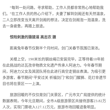
“每到一处问路，寻求帮助，工作人员都非常热心地帮助我
们。”在工作人员的热心介绍下，夫妻了解到剑阁还有天然温泉，
二人立即改变当天离开剑阁的想法，决定在剑阁泡一泡温泉，洗
去一身疲惫，再踏上旅途。
惊险刺激的猿猱道 高志农 摄
距离兔年春节仅剩半个月时间，剑门关春节氛围已渐浓。
关楼上空，190米长的钢丝绳已安装完毕，正等待着10年前
在此挑战的达瓦孜非物质文化遗产传承人阿迪力。今年春节期
间，阿迪力父女及其团队将在此进行高空走钢丝表演。为吸引更
多游客，春节期间“平安过关 祈福剑门”和剑门醒狮、花灯非遗节
目也将在景区一一上演。
旅游回暖的不仅仅是剑门关景区，广元市文广局提供的统计
数据表明，今年元旦期间，全市A级旅游景区共接待游客23.82万
人次，实现门票收入127.12万元，旅游市场回暖迹象明显。