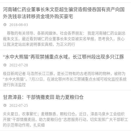
河南辅仁药业董事长朱文臣超生骗贷造假侵吞国有资产向国
外洗钱非法转移资金境外购买豪宅
2018-08-03
尊敬的有关领导、各新闻媒体、社会各界朋友： 我是河南辅仁药业副总
裁朱文玉，最近看到辅仁药业董事长朱文臣被实名举报，思考良久，良心
让我决定站出来说明事实真相，为正义的行
“水中大熊猫”再现禁捕重点水域，长江鄂州段出现多只江豚
2022-07-28
极目新闻记者 马浩然长江江豚，是长江特有的古老而珍稀的物种，被称为
“水中大熊猫”。7月22日，在湖北鄂州市长江禁捕重点水域可视化监控系统
进行执法监控
甘肃漳县：干部情撒麦田 助力夏粮归仓
2022-07-25
炎炎夏日，农事繁忙；麦穗飘香，颗粒归仓。近日，漳县马泉乡工会组织
开展“干部情撒麦田，助力夏粮归仓”志愿服务行动，切实发挥广大干部职工
的示范带动作用，扎实细