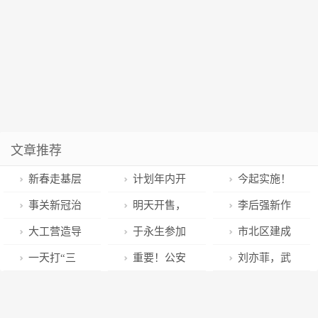
文章推荐
新春走基层
计划年内开
今起实施！
丨剑门关景区
工！平凉至庆
兰州公积金可
事关新冠治
明天开售，
李后强新作
回暖：春节期
阳铁路可研通
“商转公”
疗药物，重要
这些要注意！
《宽窄论——
大工营造导
于永生参加
市北区建成
间游客量有望
过审查
通知！
人生启迪与智
学共学党的二
任城代表团审
117处口袋公
一天打“三
重要！公安
刘亦菲，武
恢复到疫前八
慧》正式出版
十大精神良好
议
园
虎”: 同一个下
部发出安全提
汉喊你回来吃
成水平
发行
氛围
午 三名中管干
示
云南菜！