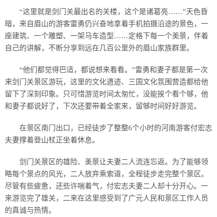
“这里就是剑门关最出名的关楼，这个是诸葛亮……”天色昏
暗，来自眉山的游客雷勇仍兴奋地拿着手机拍摄沿途的景色，一
座建筑、一个雕塑、一架马车造型……定格下每一个美景，伴着
自己的讲解，不断分享到远在几百公里外的眉山家族群里。
“他们都觉得巴适，都说想来看看。”雷勇和妻子都是第一次
来剑门关景区游玩，这里的文化遗迹、三国文化氛围营造都给他
留下了深刻印象。只可惜游览时间太匆忙，没能挨个看个够，他
和妻子都说好了，下次还要带着全家来，留够时间好好游览。
在景区南门出口，已经徒步了整整6个小时的河南游客付宏志
夫妻撑着登山杖正坐着休息。
剑门关景区的雄险、美景让夫妻二人流连忘返。为了能够领
略每个景点的风光，二人放弃乘索道，全程徒步走完整个景区。
尽管有些疲惫，还些许喘着气，付宏志夫妻二人却十分开心。一
来游览完了雄关，二来在这里感受到了广元人民和景区工作人员
的真诚与热情。