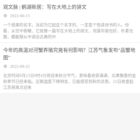
观文脉 | 鹤湖新居：写在大地上的骈文
2022-06-15
一个很美的名字。当初为它起这个名字的，一定是个饱读诗书的人。你
看，从空中俯瞰，它就像一篇写在大地上的骈文，词藻华丽也好，朴素也
罢，都能够从中读出古典的中
今年的高温对河蟹养殖究竟有何影响？江苏气象发布“品蟹地
图”
2022-09-22
北京时间9月23日9时4分将迎来秋分节气，意味着收获满满、瓜果飘香的金
秋季节已经来临。近期温度下降明显，已能感受到秋的凉意。22日夜里起
江苏将再次迎来