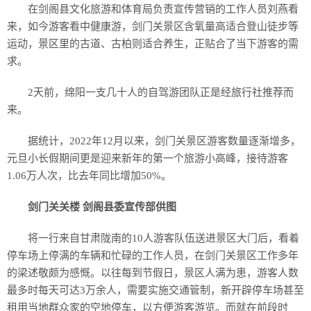
在剑阁县文化旅游和体育局负责宣传营销的工作人员刘燕看
来，如今游客看中健康游，剑门关景区含氧量高适合登山徒步等
运动，景区里的古道、古柏则适合养生，正贴合了当下游客的需
求。
2天前，绵阳一支几十人的自驾游团队正是经旅行社推荐而
来。
据统计，2022年12月以来，剑门关景区游客数量逐渐增多，
元旦小长假期间更是迎来新年的第一个旅游小高峰，接待游客
1.06万人次，比去年同比增加50%。
剑门关关楼 剑阁县委宣传部供图
将一行来自甘肃陇南的10人游客队伍送进景区大门后，看着
停车场上停满的车辆和忙碌的工作人员，在剑门关景区工作多年
的梁述敬颇为感慨。以往每到节假日，景区人满为患，游客人数
最多时每天可达3万余人，需要实施交通管制，新开辟停车场甚至
租用当地群众家的空地停车，以方便游客游览。而就在前段时