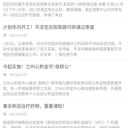
您的浏览器不支持此视频格式朱荣杰 袁茹莉 川观新闻记者 张敏 王青山1月
5日下午3点多，剑门关景区阳光正好、暖意融融。景区游客中心外的停车
坪一改往日空旷的景象，停满了来自
计划年内开工！平凉至庆阳铁路可研通过审查
2023-01-07
1月4日，记者获悉，针对平凉到庆阳铁路开工时间和平凉站改造问题，平
凉市发展改革委进行了官方答复。甘肃省、平凉市两级政府高度重视平凉
地区的铁路建设工作。近年来，一直在努力争
今起实施！兰州公积金可“商转公”
2023-01-07
兰州公积金中心推出“商转公”新举措为更好地发挥住房公积金制度普惠作
用，进一步减轻缴存职工负担，兰州公积金中心推出便民新举措，开通商
业性住房贷款转个人住房公积金贷款业务
事关新冠治疗药物，重要通知！
2023-01-07
国家医疗保障局日前发布《新冠治疗药品价格形成指引（试行）》的通
知。通知称，为适应新冠病毒感染疫情防控新形势新任务，围绕“保健康、