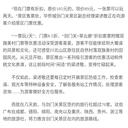
“现在门票有折扣，原价105元的，现价89元，一张票可以玩
两天。”景区售票处，华侨城剑门关景区副总经理梁述敬正在向游
客介绍景区门票优惠。
“一票玩2天”、门票8.5折、“剑门关+翠云廊”折扣套票附赠双
旗美村门票等优惠活动深受游客喜爱。游客不仅能体验到大蜀道
的风景和文化，还可感受川北山区原住民自然村落双旗美村的田
园风光。从元旦开始，景区推出一系列吸引游客的优惠活动和传
统文化表演，这让前段时间“闲适”的梁述敬，变得忙碌起来。
不仅如此，梁述敬还要每日定时开展景区防疫工作，检查索
道、观光车等特种设备安全，了解各服务站工作情况，处理游客
咨询……为游客做好全方位服务。
而就在几天前，与剑门关景区签约的旅行社超过70家。这些
广布在成都、德阳、绵阳、南充以及重庆、陕西、贵州、浙江等
地的旅游社，将力推含剑门关景区在内的旅游路线。