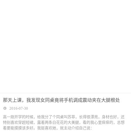
那天上课，我发现女同桌竟将手机调成震动夹在大腿根处
2016-07-30
高一刚开学的时候，给我分了个同桌叫苏菲，长得很漂亮，身材也好，还
特别喜欢穿超短裙，露着两条白花花的大美腿，看的我心里痒痒的，总想
着要能摸摸该多好。我挺喜欢她，就主动介绍自己说：