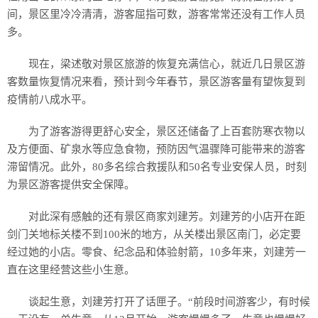
间，景区里冷冷清清，游客屈指可数，游客常常还没有工作人员
多。
现在，梁述敬对景区旅游的恢复充满信心，就近几日景区游
客数量恢复情况来看，预计到今年春节，景区游客量有望恢复到
疫情前八成水平。
为了游客游得更舒心安全，景区还储备了上百套防寒衣物以
及方便面、矿泉水等应急食物，预防因气温骤降可能带来的游客
滞留情况。此外，80多名综合救援队和50名专业安保人员，时刻
为景区游客提供安全保障。
对此深有感触的还有景区商家刘建芳。刘建芳的小店开在距
剑门关地标关楼不到100米的地方，从关楼出景区南门，必定要
经过她的小店。零食、纪念品和体验射箭，10多年来，刘建芳一
直在这里经营这些小生意。
谈起生意，刘建芳打开了话匣子。“前段时间游客少，有时候