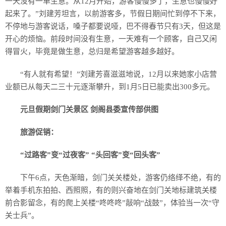
一天没有一单生意。从12月开始，游客慢慢多了，生意也慢慢好
起来了。”刘建芳坦言，以前游客多，节假日期间忙到停不下来，
不停地与游客说话，嗓子都要说哑，巴不得春节只有3天，但这是
开心的烦恼。前段时间没有生意，一天难有一个顾客，自己又闲
得冒火，毕竟是做生意，总归是希望游客越多越好。
“有人就有希望！”刘建芳喜滋滋地说，12月以来她家小店营
业额已从每天二三十元逐渐攀升，到1月5日已能卖出300多元。
元旦假期剑门关景区 剑阁县委宣传部供图
旅游促销：
“过路客”变“过夜客” “头回客”变“回头客”
下午6点，天色渐暗，剑门关关楼处，游客仍络绎不绝，有的
举着手机东拍拍、西照照，有的则兴奋地在剑门关地标建筑关楼
前合影留念，有的爬上关楼“咚咚咚”敲响“战鼓”，体验当一次“守
关士兵”。