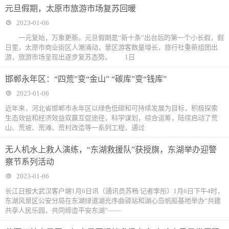
元旦假期，太原市旅游市场复苏回暖
2023-01-06
一元复始，万象更新。元旦假期是“新十条”出台后的第一个小长假，假
日里，太原市商业街区人潮涌动，景区游客数量增长，旅行社重新组团出
游，旅游市场呈现出逐步复苏态势。 1日
邯郸永年区：“四荒”变“金山” “碳库”变“钱库”
2023-01-06
近年来，河北省邯郸市永年区以绿色低碳和可持续发展为目标，积极探索
生态效益和经济效益双赢互促途径，科学谋划，综合运筹，陆续启动了荒
山、荒坡、荒滩、荒村改造等一系列工程，通过
无人机水上救人演练，“东湖救援队”获授旗，东湖举办迎警
察节系列活动
2023-01-06
长江日报大武汉客户端1月6日讯（通讯员苏畅 记者李彤）1月6日下午4时，
东湖风景区公安分局在东湖绿道湖光序曲驿站和湖心岛帆船基地举办“共建
共享人民乐园，共同缔造平安东湖”——