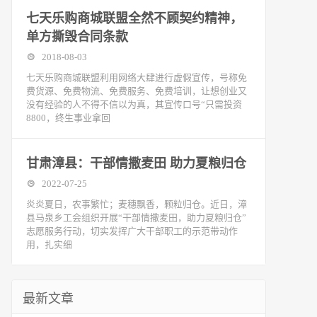
七天乐购商城联盟全然不顾契约精神，
单方撕毁合同条款
2018-08-03
七天乐购商城联盟利用网络大肆进行虚假宣传，号称免
费货源、免费物流、免费服务、免费培训，让想创业又
没有经验的人不得不信以为真，其宣传口号“只需投资
8800，终生事业拿回
甘肃漳县：干部情撒麦田 助力夏粮归仓
2022-07-25
炎炎夏日，农事繁忙；麦穗飘香，颗粒归仓。近日，漳
县马泉乡工会组织开展“干部情撒麦田，助力夏粮归仓”
志愿服务行动，切实发挥广大干部职工的示范带动作
用，扎实细
最新文章