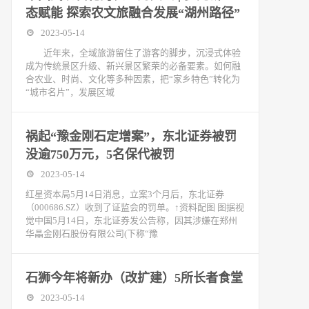
态赋能 探索农文旅融合发展“湖州路径”
2023-05-14
近年来，全域旅游留住了游客的脚步，沉浸式体验
成为传统景区升级、新兴景区繁荣的必备要素。如何融
合农业、时尚、文化等多种因素，把“家乡特色”转化为
“城市名片”，发展区域
祸起“豫金刚石定增案”，东北证券被罚
没逾750万元，5名保代被罚
2023-05-14
红星资本局5月14日消息，立案3个月后，东北证券
（000686.SZ）收到了证监会的罚单。↑资料配图 图据视
觉中国5月14日，东北证券发公告称，因其涉嫌在郑州
华晶金刚石股份有限公司(下称“豫
石狮今年将新办（改扩建）5所长者食堂
2023-05-14