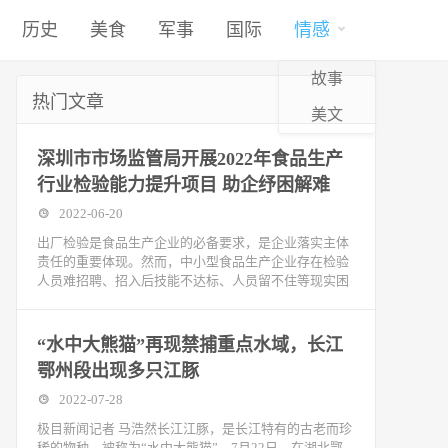
历史
美食
军事
国际
情感
故事
热门文章
美文
深圳市市场监管局开展2022年食品生产
行业检验能力提升项目 助企纾困解难
2022-06-20
出厂检验是食品生产企业的必备要求，是企业落实主体
责任的重要体现。然而，中小型食品生产企业存在检验
人员难招聘、招入后技能不达标、人员留不住等现实困
“水中大熊猫”再现禁捕重点水域，长江
鄂州段出现多只江豚
2022-07-28
极目新闻记者 马浩然长江江豚，是长江特有的古老而珍
稀的物种，被称为“水中大熊猫”。7月22日，在湖北鄂