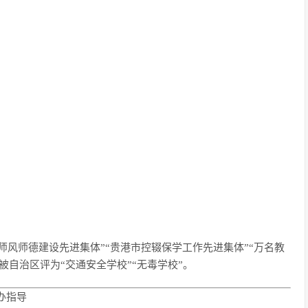
师风师德建设先进集体”“贵港市控辍保学工作先进集体”“万名教
被自治区评为“交通安全学校”“无毒学校”。
办指导