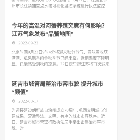
州市长江禁捕重点水域可视化监控系统进行执法监控
今年的高温对河蟹养殖究竟有何影响？
江苏气象发布“品蟹地图”
2022-09-22
北京时间9月23日9时4分将迎来秋分节气，意味着收获
满满、瓜果飘香的金秋季节已经来临。近期温度下降明
显，已能感受到秋的凉意。22日夜里起江苏将再次迎来
延吉市城管局整治市容市貌 提升城市
“颜值”
2022-08-17
为迎接延边朝鲜族自治州成立70周年, 巩固文明城市创
建成果，营造整洁、文明、有序的城市市容秩序。近
日，延吉市城市管理行政执法局重拳出击整治市容市
貌，对