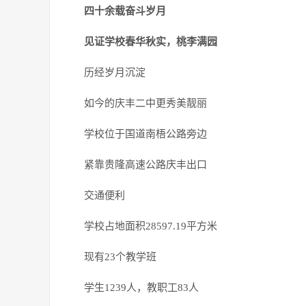
四十余载奋斗岁月
见证学校春华秋实，桃李满园
历经岁月沉淀
如今的庆丰二中更秀美靓丽
学校位于国道南梧公路旁边
紧靠贵隆高速公路庆丰出口
交通便利
学校占地面积28597.19平方米
现有23个教学班
学生1239人，教职工83人