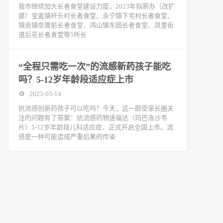
我市继续加大长者食堂建设力度，2023年拟新办（改扩
建）宝盖镇杆头村长者食堂、永宁镇下宅村长者食堂、
锦尚镇奈厝前长者食堂、鸿山镇东园长者食堂、凤里街
道后花长者食堂等5所长
“全程只需吃一次”的流感新药孩子能吃
吗？5-12岁年龄段适应症上市
2023-05-14
抗流感创新药孩子可以吃吗？今天，这一颇受家长圈关
注的问题有了答案：抗流感药物速福达（玛巴洛沙韦
片）5-12岁年龄段儿科适应症，正式开启全国上市。流
感是一种可能造成严重后果的传染