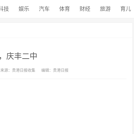
科技
娱乐
汽车
体育
财经
旅游
育儿
，庆丰二中
来源：贵港日报收集
编辑：贵港日报