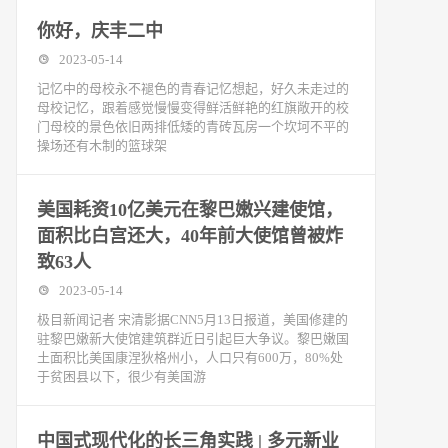
你好，庆丰二中
2023-05-14
记忆中的母校永不褪色的青春记忆想起，好久未走过的
母校记忆，跟着感觉慢慢变得鲜活鲜艳的红旗敞开的校
门母校的景色依旧两排低矮的青砖瓦房一个坎坷不平的
操场还有木制的篮球架
美国耗资10亿美元在黎巴嫩兴建使馆，
面积比白宫还大，40年前大使馆曾被炸
致63人
2023-05-14
极目新闻记者 宋清影据CNN5月13日报道，美国修建的
驻黎巴嫩新大使馆建筑群近日引起巨大争议。黎巴嫩国
土面积比美国康涅狄格州小，人口只有600万，80%处
于贫困县以下，很少有美国游
中国式现代化的长三角实践 | 多元新业