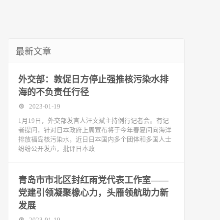
最新文章
外交部：敦促日方停止强推核污染水排
海的不负责任行径
2023-01-19
1月19日，外交部发言人汪文斌主持例行记者会。有记
者提问，针对日本政府上周宣布将于今年春夏间向海洋
排放福岛核污染水，近日日本国内多个团体和多国人士
纷纷公开发声，批评日本政
青岛市市北区封红雨党代表工作室——
党建引领凝聚橡心力，头雁领航助力新
发展
2023-01-19