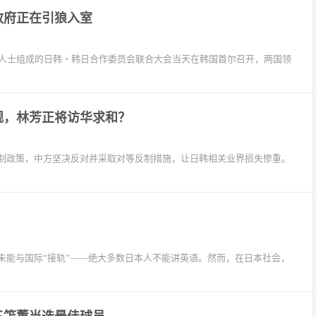
政府正在引狼入室
界人士组成的日韩・韩日合作委员会联合大会当天在韩国首尔召开，两国领
舰，林芳正将访华求和？
制政策，中方坚决反对并采取对等反制措施，让日韩相关业界损失惨重。
未能与国际“接轨”——绝大多数日本人不能讲英语。然而，在日本社会，