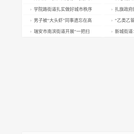
污染水排海的不负责任行径
暖
学院路街道扎实做好城市秩序
扎旗政府
综合保障工作
包” 助力
男子被“大头虾”同事遗忘在高
“乙类乙
速服务区，结果…… | 平安春运
防还得防
瑞安市南滨街道开展“一把扫
新城街道
帚”扫到底，干干净净迎新春活动
国年