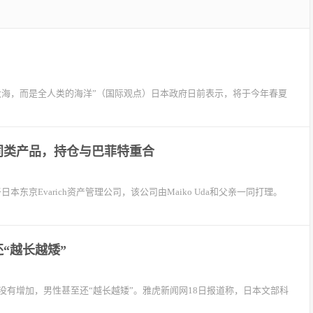
大海，而是全人类的海洋”（国际观点）日本政府日前表示，将于今年春夏
同类产品，持仓与巴菲特重合
职于日本东京Evarich资产管理公司，该公司由Maiko Uda和父亲一同打理。
“越长越矮”
有增加，男性甚至还“越长越矮”。雅虎新闻网18日报道称，日本文部科