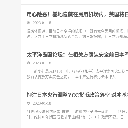
用心险恶！基地隐藏在民用机场内，美国将
2023-01-18
据媒体报道，目前日本全境的机场中，既有完全民用的机场，
过，这并非日本机场现状的全部。据日媒披露，在日本九州岛
太平洋岛国论坛：在相关方确认安全前日本
2023-01-18
新华社苏瓦1月18日电（记者张永兴）太平洋岛国论坛秘书
够确认排放方案安全之前，日本不应进行核污染水排入
押注日本央行调整YCC货币政策落空 对冲
2023-01-18
21世纪经济报道记者 陈植 上海报道靴子终于落地！1月18日
时，维持10年期国债收益率曲线控制（YCC）政策不变。日