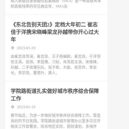
纳入新版目录脊髓性肌萎缩症（SMA）是一种高致死率
和高致残率的罕见病去年，SMA治
《东北告别天团2》定档大年初二 崔志
佳于洋携宋晓峰梁龙孙越带你开心过大
年
2023-01-19
由崔志佳导演，崔志佳、王子扬编剧，崔志佳、于洋领
衔主演，张琪、李昆鹰、刁标、肖帛辰主演，宋晓峰、
孙越、二手玫瑰乐队、张子栋、大能、张百乔、李会
长、李宗恒、董德升、唐人、
学院路街道扎实做好城市秩序综合保障
工作
2023-01-19
春节临近，为进一步做好城市秩序综合保障工作，营造
良好的节日氛围。学院路街道城市管理办公室多次召开
相关工作部署会，结合地区实际，提前谋划，多措并