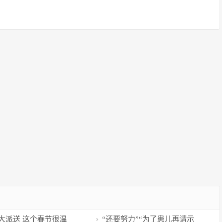
大派送 这个春节很温
“还要努力”“为了患儿再请示