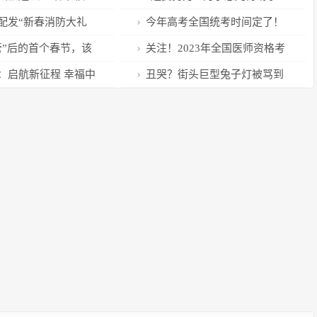
吧” 医保谈判现场来了
配发“新春消防大礼
今年高考全国统考时间定了！
基层消防力量建设
管”后的首个春节，该
关注！2023年全国医师资格考
试贵州省有关事项发布
：启航新征程 幸福中
丑哭？街头巨型兔子灯被骂到
拆除…网友：可惜了，工人心里
会难过吧