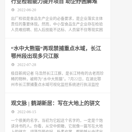
行业检验能力提升项目 助企纾困解难
2022-06-20
出厂检验是食品生产企业的必备要求，是企业落实主体
责任的重要体现。然而，中小型食品生产企业存在检验
人员难招聘、招入后技能不达标、人员留不住等现实困
“水中大熊猫”再现禁捕重点水域，长江
鄂州段出现多只江豚
2022-07-28
极目新闻记者 马浩然长江江豚，是长江特有的古老而珍
稀的物种，被称为“水中大熊猫”。7月22日，在湖北鄂
州市长江禁捕重点水域可视化监控系统进行执法监控
观文脉 | 鹤湖新居：写在大地上的骈文
2022-06-15
一个很美的名字。当初为它起这个名字的，一定是个饱
读诗书的人。你看，从空中俯瞰，它就像一篇写在大地
上的骈文，词藻华丽也好，朴素也罢，都能够从中读出