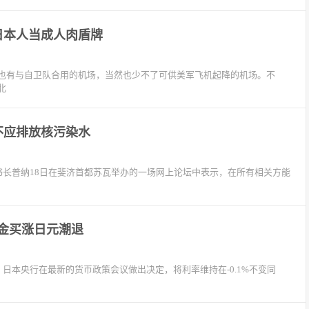
日本人当成人肉盾牌
也有与自卫队合用的机场，当然也少不了可供美军飞机起降的机场。不
北
不应排放核污染水
长普纳18日在斐济首都苏瓦举办的一场网上论坛中表示，在所有相关方能
基金买涨日元潮退
，日本央行在最新的货币政策会议做出决定，将利率维持在-0.1%不变同