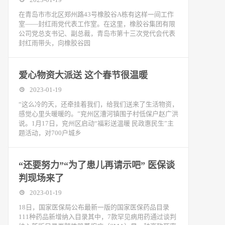
在青岛市市北区郑州路43号橡胶谷A栋有这样一间工作
室——封红雨党代表工作室。在这里，橡胶谷集团有限
公司党总支书记、副总裁，青岛市第十三次党代会代表
封红雨带头，向橡胶谷园
爱心物资大派送 这个春节很温暖
2023-01-19
“这么冷的天，还牵挂着我们，给我们送来了生活物资，
感觉心里头暖暖的。”兖州区漕河镇围子村低保户赵广洪
说。1月17日，兖州区启动“福彩送温暖 民政惠民生”主
题活动，对700户城乡
“还要努力”“为了患儿再请示吧” 医保谈
判现场来了
2023-01-19
18日，国家医保局公布最新一版的国家医保药品目录
111种药品新增纳入目录其中，7款罕见病用药通过谈判