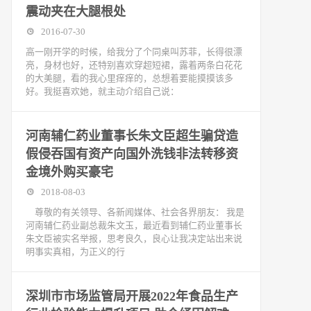
震动夹在大腿根处
2016-07-30
高一刚开学的时候，给我分了个同桌叫苏菲，长得很漂
亮，身材也好，还特别喜欢穿超短裙，露着两条白花花
的大美腿，看的我心里痒痒的，总想着要能摸摸该多
好。我挺喜欢她，就主动介绍自己说：
河南辅仁药业董事长朱文臣超生骗贷造
假侵吞国有资产向国外洗钱非法转移资
金境外购买豪宅
2018-08-03
尊敬的有关领导、各新闻媒体、社会各界朋友： 我是
河南辅仁药业副总裁朱文玉，最近看到辅仁药业董事长
朱文臣被实名举报，思考良久，良心让我决定站出来说
明事实真相，为正义的行
深圳市市场监管局开展2022年食品生产