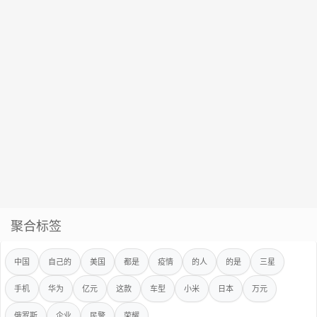
聚合标签
中国
自己的
美国
都是
疫情
的人
的是
三星
手机
华为
亿元
这款
车型
小米
日本
万元
俄罗斯
企业
民警
荣耀