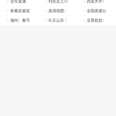
5.6级地震 四
华优秀传统文
气”升腾 “幸福
全军复诵
村民走上小
西南大学：
川电网主网目
化系列谈 ｜
味”浓郁
《满江红》令
康路；大棚结
赵某与一博士
新春走基层
高清组图：
全国高速公
前运行正常
儵鱼出游从
人壮怀激烈，
出致富果
生存在不正当
｜于方堂，好
“月亮老人”披
路流量持续上
福州：春节
礼乐山东｜
全景航拍：
容，“鱼之乐”
“作者是不是岳
关系，已报请
样的！
上冬装
涨 预计初六迎
攻坚忙 建设不
滨州：【传承
港城晴雪
庆有余
飞”再起热议
主管部门批准
返程高峰
停步
非遗·共迎春
撤销教师资格
节】沾化区线
上蓝印花布作
品展