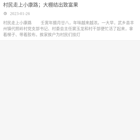
村民走上小康路；大棚结出致富果
2023-01-26
村民走上小康路 壬寅年腊月廿八，年味越来越浓。一大早，武乡县丰
州镇代照岭村党支部书记、村委会主任窦玉龙和村干部便忙活了起来，拿
着梯子、带着胶布，挨家挨户为村民们挂灯