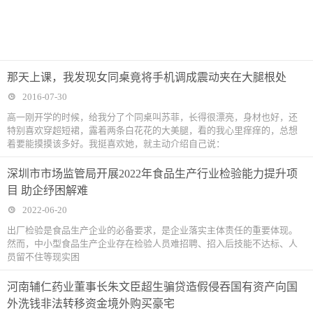
那天上课，我发现女同桌竟将手机调成震动夹在大腿根处
2016-07-30
高一刚开学的时候，给我分了个同桌叫苏菲，长得很漂亮，身材也好，还
特别喜欢穿超短裙，露着两条白花花的大美腿，看的我心里痒痒的，总想
着要能摸摸该多好。我挺喜欢她，就主动介绍自己说：
深圳市市场监管局开展2022年食品生产行业检验能力提升项
目 助企纾困解难
2022-06-20
出厂检验是食品生产企业的必备要求，是企业落实主体责任的重要体现。
然而，中小型食品生产企业存在检验人员难招聘、招入后技能不达标、人
员留不住等现实困
河南辅仁药业董事长朱文臣超生骗贷造假侵吞国有资产向国
外洗钱非法转移资金境外购买豪宅