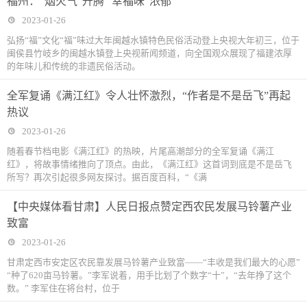
福州：“烟火气”升腾 “幸福味”浓郁
2023-01-26
弘扬“福”文化“福”味过大年闽越水镇特色民俗活动登上央视大年初三，位于
闽侯县竹岐乡的闽越水镇登上央视新闻频道，向全国观众展现了福建浓厚
的年味儿和传统的非遗民俗活动。
全军复诵《满江红》令人壮怀激烈，“作者是不是岳飞”再起
热议
2023-01-26
随着春节档电影《满江红》的热映，片尾高潮部分的全军复诵《满江
红》，将故事情绪推向了顶点。由此，《满江红》这首词到底是不是岳飞
所写？再次引起很多网友探讨。据百度百科，“《满
【中央媒体看甘肃】人民日报点赞定西农民发展马铃薯产业
致富
2023-01-26
甘肃定西市安定区农民靠发展马铃薯产业致富——“丰收是我们最大的心愿”
“种了620亩马铃薯。”李军说着，用手比划了个数字“十”，“去年挣了这个
数。” 李军住在将台村，位于