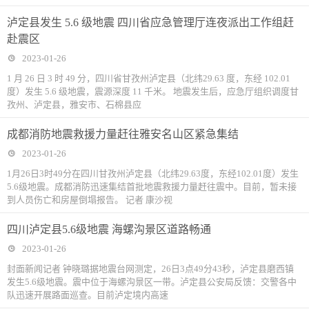
泸定县发生 5.6 级地震 四川省应急管理厅连夜派出工作组赶
赴震区
2023-01-26
1 月 26 日 3 时 49 分，四川省甘孜州泸定县（北纬29.63 度，东经 102.01
度）发生 5.6 级地震，震源深度 11 千米。 地震发生后，应急厅组织调度甘
孜州、泸定县，雅安市、石棉县应
成都消防地震救援力量赶往雅安名山区紧急集结
2023-01-26
1月26日3时49分在四川甘孜州泸定县（北纬29.63度，东经102.01度）发生
5.6级地震。成都消防迅速集结首批地震救援力量赶往震中。目前，暂未接
到人员伤亡和房屋倒塌报告。 记者 康沙视
四川泸定县5.6级地震 海螺沟景区道路畅通
2023-01-26
封面新闻记者 钟晓璐据地震台网测定，26日3点49分43秒，泸定县磨西镇
发生5.6级地震。震中位于海螺沟景区一带。泸定县公安局反馈：交警各中
队迅速开展路面巡查。目前泸定境内高速