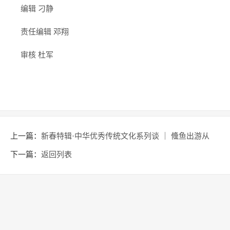
编辑 刁静
责任编辑 邓翔
审核 杜军
上一篇：
新春特辑·中华优秀传统文化系列谈 ｜ 儵鱼出游从
容，“鱼之乐”庆有余
下一篇：
返回列表