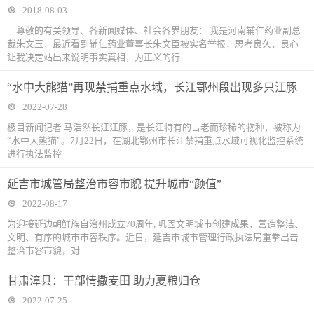
2018-08-03
尊敬的有关领导、各新闻媒体、社会各界朋友： 我是河南辅仁药业副总
裁朱文玉，最近看到辅仁药业董事长朱文臣被实名举报，思考良久，良心
让我决定站出来说明事实真相，为正义的行
“水中大熊猫”再现禁捕重点水域，长江鄂州段出现多只江豚
2022-07-28
极目新闻记者 马浩然长江江豚，是长江特有的古老而珍稀的物种，被称为
“水中大熊猫”。7月22日，在湖北鄂州市长江禁捕重点水域可视化监控系统
进行执法监控
延吉市城管局整治市容市貌 提升城市“颜值”
2022-08-17
为迎接延边朝鲜族自治州成立70周年, 巩固文明城市创建成果，营造整洁、
文明、有序的城市市容秩序。近日，延吉市城市管理行政执法局重拳出击
整治市容市貌，对
甘肃漳县：干部情撒麦田 助力夏粮归仓
2022-07-25