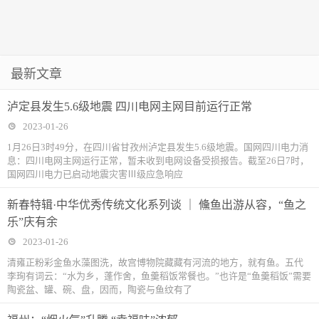
最新文章
泸定县发生5.6级地震 四川电网主网目前运行正常
2023-01-26
1月26日3时49分，在四川省甘孜州泸定县发生5.6级地震。国网四川电力消
息：四川电网主网运行正常，暂未收到电网设备受损报告。截至26日7时，
国网四川电力已启动地震灾害Ⅲ级应急响应
新春特辑·中华优秀传统文化系列谈 ｜ 儵鱼出游从容，“鱼之
乐”庆有余
2023-01-26
清雍正粉彩金鱼水藻图洗，故宫博物院藏藏有河流的地方，就有鱼。五代
李珣有词云：“水为乡，蓬作舍，鱼羹稻饭常餐也。”也许是“鱼羹稻饭”需要
陶瓷盆、罐、碗、盘，因而，陶瓷与鱼纹有了