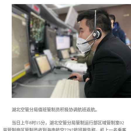
湖北空管分局值班管制员积极协调航班返航。
当日上午8时15分，湖北空管分局管制运行部区域管制室02
号管制扇区管制员收到海南航空7797航班报告称，机上一名乘客