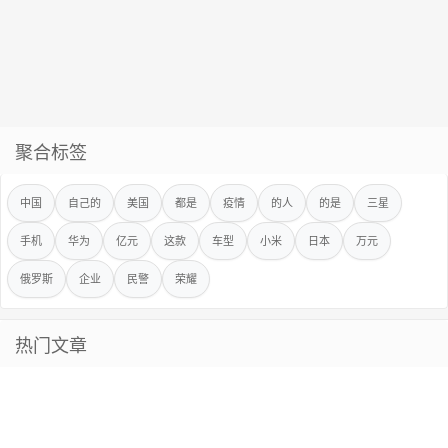
聚合标签
中国
自己的
美国
都是
疫情
的人
的是
三星
手机
华为
亿元
这款
车型
小米
日本
万元
俄罗斯
企业
民警
荣耀
热门文章