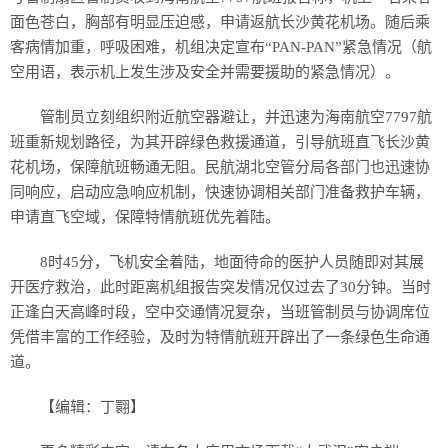
面色苍白，胸部有明显压迫感，申请返航长沙黄花机场。随后乘
客病情加重，呼吸困难，机组决定宣布“PAN-PAN”紧急情况（航
空用语，表示机上发生涉及安全并需要援助的紧急情况）。
管制员立刻组织附近航空器避让，并迅速为海南航空7797航
班重新规划路径，为其开辟绿色救援通道，引导航班直飞长沙黄
花机场，保障航班畅通无阻。民航湖北空管分局各部门也迅速协
同响应，启动应急响应机制，快速协调相关部门准备救护车辆，
申请直飞空域，保障特情航班优先着陆。
8时45分，飞机安全着陆，地面待命的医护人员随即对其展
开医疗救治，此时距离机组报告突发情况仅过去了30分钟。当时
正逢白天高峰时段，空中交通情况复杂，当班管制员与协调席位
凭借丰富的工作经验，及时为特情航班开辟出了一条绿色生命通
道。
【编辑：丁翾】