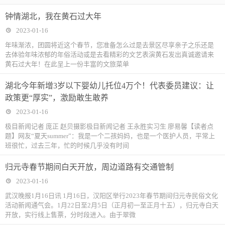
钟情湖北，我在黄石过大年
2023-01-16
年味渐浓，团圆将近这个春节，您准备怎么过是去景区尽享亲子之乐还是
去体验年味浓郁的年俗活动或是去看精彩的文艺表演黄石发出真诚邀请来
黄石过大年！在此呈上一份丰富的文旅菜单
湖北今年新增3岁以下婴幼儿托位4万个！代表委员建议：让
政策更“厚实”，激励敢生敢养
2023-01-16
极目新闻记者 庞正 赵贝摄影极目新闻记者 王永胜实习生 廖易馨【读者点
题】网友“夏天summer”：我是一个二孩妈妈，也是一个医护人员，平常上
班很忙，过去三年，忙的时候几乎没有时间
归元寺春节期间白天开放，周边道路有交通管制
2023-01-16
武汉晚报‬1月16日讯 1月16日，汉阳区举行2023年春节期间归元寺民俗文化
活动新闻通气会。1月22日至2月5日（正月初一至正月十五），归元寺白天
开放，实行线上售票，分时段进入。由于翠微