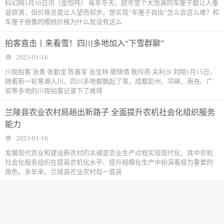
科幻网1月16日讯（金恺祎） 每年冬天，超市里个大饱满的车厘子都让人垂
涎欲滴，但价格总是让人望而却步。想实现“车厘子自由”怎么会这么难？和
车厘子很像的樱桃价格为什么就没有这么
拍客直击丨来看雪！四川多地加入“下雪群聊”
2023-01-16
川观拍客 张勇 张勤宝 陈春军 张宝林 唐晓倩 敬玲燕 关利沙 刘翔1月15日，
随着新一轮寒潮入川，四川多地都飘起了雪。成都彭州、邛崃、南充、广
安等多地的川观拍客记录下了难得
兰陵县农业农村局趟出新路子 全面提升农机社会化组织服务
能力
2023-01-16
发展现代农业和建设新农村的关键是农业生产过程实现现代化，其中农机
社会化服务组织在提高农机化水平、提升规模化生产中扮演着极为重要的
角色。多年来，兰陵县农业农村局一直高