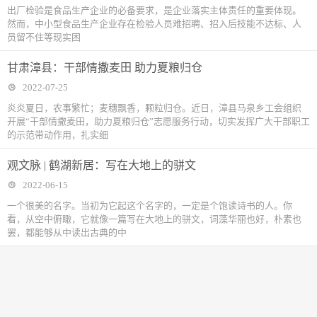
出厂检验是食品生产企业的必备要求，是企业落实主体责任的重要体现。
然而，中小型食品生产企业存在检验人员难招聘、招入后技能不达标、人
员留不住等现实困
甘肃漳县：干部情撒麦田 助力夏粮归仓
2022-07-25
炎炎夏日，农事繁忙；麦穗飘香，颗粒归仓。近日，漳县马泉乡工会组织
开展“干部情撒麦田，助力夏粮归仓”志愿服务行动，切实发挥广大干部职工
的示范带动作用，扎实细
观文脉 | 鹤湖新居：写在大地上的骈文
2022-06-15
一个很美的名字。当初为它起这个名字的，一定是个饱读诗书的人。你
看，从空中俯瞰，它就像一篇写在大地上的骈文，词藻华丽也好，朴素也
罢，都能够从中读出古典的中