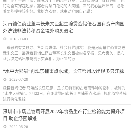
高一刚开学的时候，给我分了个同桌叫苏菲，长得很漂亮，身材也好，还
特别喜欢穿超短裙，露着两条白花花的大美腿，看的我心里痒痒的，总想
着要能摸摸该多好。我挺喜欢她，就主动介绍自己说：
河南辅仁药业董事长朱文臣超生骗贷造假侵吞国有资产向国
外洗钱非法转移资金境外购买豪宅
2018-08-03
尊敬的有关领导、各新闻媒体、社会各界朋友： 我是河南辅仁药业副总
裁朱文玉，最近看到辅仁药业董事长朱文臣被实名举报，思考良久，良心
让我决定站出来说明事实真相，为正义的行
“水中大熊猫”再现禁捕重点水域，长江鄂州段出现多只江豚
2022-07-28
极目新闻记者 马浩然长江江豚，是长江特有的古老而珍稀的物种，被称为
“水中大熊猫”。7月22日，在湖北鄂州市长江禁捕重点水域可视化监控系统
进行执法监控
深圳市市场监管局开展2022年食品生产行业检验能力提升项
目 助企纾困解难
2022-06-20