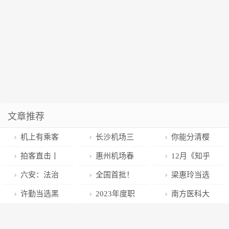
文章推荐
机上有乘客
长沙机场三
你能分清樱
突发疾病，湖
跑道道槽区顺
桃和车厘子
拍客直击丨
惠州机场春
12月《知乎
北空管迅速开
利贯通
吗？为什么车
来看雪！四川
运机票特惠合
政务媒体机构
六安：法治
全国首批！
梁惠玲当选
辟绿色救援通
厘子比樱桃贵
多地加入“下雪
辑，最低328
号月度影响力
力量守护皋城
南方医科大学
黑龙江省省长
许勤当选黑
2023年度职
南方医科大
道
很多？
群聊”
元起！
报告》出炉 新
青绿
第五附属医院
王刚新任副省
龙江省人大常
业资格考试时
学健美操队在