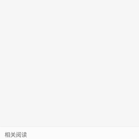
年回顾与展望
入选国家卫健
长
委会主任 聂云
间表公布
2022年国赛获
话题受关注
委 “神经外科
凌、杨廷双新
1金2银3铜
建设中心”
任副主任
相关阅读