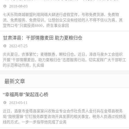
2018-08-03
七天乐购商城联盟利用网络大肆进行虚假宣传，号称免费货源、免费物
流、免费服务、免费培训，让想创业又没有经验的人不得不信以为真，其
宣传口号“只需投资8800，终生事业拿回
甘肃漳县：干部情撒麦田 助力夏粮归仓
2022-07-25
炎炎夏日，农事繁忙；麦穗飘香，颗粒归仓。近日，漳县马泉乡工会组织
开展“干部情撒麦田，助力夏粮归仓”志愿服务行动，切实发挥广大干部职工
的示范带动作用，扎实细
最新文章
“幸福两单”架起连心桥
2023-05-11
近日，酒泉市金塔县家家兴农牧业专业合作社负责人金付兵在金塔县税务
局“陇税雷锋”钉钉服务群里咨询开具发票的相关事宜，税务人员通过视频连
线的方式，一步一步指导他完成了业务