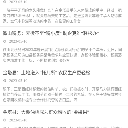
2023-05-10
行
一块平平无奇的木头能做什么？在金塔县手艺人赵德成的手中，经过一把
刻刀的精雕细琢后，就变成精美的工艺品。走进金塔县非遗传承人赵德成
家，空气中弥漫着淡淡的木香，在临窗的工作台
微山税务：无微不至“税小度” 助企克难“轻松办”
2023-05-10
微山县税务局2023年是开展“便民办税春风行动”的第十个年头，近日，国
家税务总局微山县税务局聚焦需求响应更快速、办税体验更暖心、税惠落
实更精准工作目标，不断探索创新服务方
金塔县：土地送入“托儿所” 农民生产更轻松
2023-05-10
眼下，正是西红柿移栽的最佳时节，农户们抢抓农时，开足马力进行西红
柿幼苗移栽工作，用勤劳的双手播种下丰收的希望。在大庄子镇头墩村金
色家园农机种植专业合作社托管的农田里，四
金塔县：大棚油桃成为群众增收的“金果果”
2023-05-10