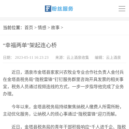
导
航
首页
当前位置：
首页
>
情感
>
故事
>
科技
“幸福两单”架起连心桥
娱乐
日期：
2023-05-11 16:23:23
来源：云上酒泉收集
编辑：云上酒泉
汽车
近日，酒泉市金塔县家家兴农牧业专业合作社负责人金付兵
体育
在金塔县税务局“陇税雷锋”钉钉服务群里咨询开具发票的相关事
宜，税务人员通过视频连线的方式，一步一步指导他完成了业务
财经
办理。
旅游
今年以来，金塔县税务局持续聚焦纳税人缴费人所需所盼，
主动优化服务，让纳税人的烦心事通过“陇税雷锋”迎刃而解。
育儿
近日，金塔县税务局的青年干部积极响应“千人进千企、陇税