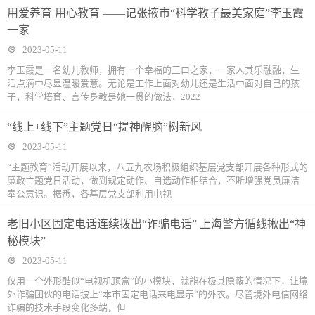
用爱养育 用心教育 ——记张掖市“科学教子最美家庭”李玉霞
一家
2023-05-11
李玉霞是一名幼儿教师，拥有一个幸福的三口之家，一家人其乐融融，生
活点滴中尽显温暖爱意。无论是工作上面对幼儿还是生活中面对自己的孩
子，科学培育、言传身教是她一贯的做法，2022
“线上+线下”主题党日“提神醒脑”树新风
2023-05-11
“主题教育”活动开展以来，八五九农场积极组织基层党支部开展各种形式的
廉政主题党日活动，做到规定动作、自选动作相结合，不断增强党员廉洁
奉公意识。据悉，各基层党支部利用电视
老旧小区固定电话连续拨出“诈骗电话” 上海警方循线揪出“神
秘模块”
2023-05-11
仅用一个外形酷似“电视机顶盒”的小模块，就能在极其隐蔽的情况下，让境
外诈骗团伙的电话披上“本市固定电话来电显示”的外衣。尽管境外电信网络
诈骗的技术手段变化多端，但