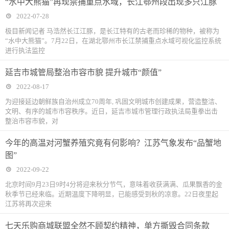
“水中大熊猫”再现禁捕重点水域，长江鄂州段出现多只江豚
2022-07-28
极目新闻记者 马浩然长江江豚，是长江特有的古老而珍稀的物种，被称为
“水中大熊猫”。7月22日，在湖北鄂州市长江禁捕重点水域可视化监控系统
进行执法监控
延吉市城管局整治市容市貌 提升城市“颜值”
2022-08-17
为迎接延边朝鲜族自治州成立70周年, 巩固文明城市创建成果，营造整洁、
文明、有序的城市市容秩序。近日，延吉市城市管理行政执法局重拳出击
整治市容市貌，对
今年的高温对河蟹养殖究竟有何影响？江苏气象发布“品蟹地
图”
2022-09-22
北京时间9月23日9时4分将迎来秋分节气，意味着收获满满、瓜果飘香的金
秋季节已经来临。近期温度下降明显，已能感受到秋的凉意。22日夜里起
江苏将再次迎来
七天乐购商城联盟全然不顾契约精神，单方撕毁合同条款