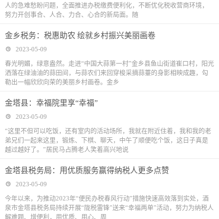
人的急难愁盼问题，全面推进办税缴费便利化，不断优化税收营商环境，
努力开创事合、人合、力合、心合的新局面。随
金乡税务：税惠助农 绘就乡村振兴美丽画卷
2023-05-09
春光明媚，绿意盎然。走进“中国大蒜第一村”金乡县鱼山街道崔口村，阳光
洒落在绿油油的蒜田间，与蒜农们来回穿梭采摘蒜薹的身影相映成趣，勾
勒出一幅欣欣向荣的美丽乡村画卷。金乡
金塔县：幸福院里享“幸福”
2023-05-09
“这里不但可以吃饭，还有室内的活动场所，我就在附近住着，我和我的老
弟兄们一起来这里，锻炼、下棋、聊天，中午了顺便吃个饭，这日子真是
越过越好了。”居民马占腾老人笑着高兴地说
金塔县税务局：用优质服务赢得纳税人更多点赞
2023-05-09
今年以来，为推动2023年“便民办税春风行动”措施快速高效落到实处，酒
泉市金塔县税务局持续开展“陇税雷锋”送来“幸福两单”活动，努力为纳税人
解难题、增便利，用优质、用心、周