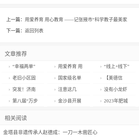
上一篇：
用爱养育 用心教育 ——记张掖市“科学教子最美家
庭”李玉霞一家
下一篇：
返回列表
文章推荐
“幸福两单”
用爱养育 用
“线上+线下”
架起连心桥
心教育 ——记
主题党日“提神
老旧小区固
国家级名单
【美德信
张掖市“科学教
醒脑”树新风
定电话连续拨
公布！吉林省
用】文登区泽
突发！济南
注意这几
没有小龙虾
子最美家庭”李
出“诈骗电话”
这两家上榜！
头镇：美德积
某村一家三口
点，健康减肥
的毕业季，不
第八届“万步
金沙县开展
2023年肥城
玉霞一家
上海警方循线
分“兑出”文明
遇害
就拿捏住了！
是完美的告
有约”健走大赛
“5.12”防灾减
市第十二届广
相关阅读
揪出“神秘模
新风尚
别！南航毕业
深圳市暨龙华
灾暨禁毒宣传
场舞大赛走进
金塔县非遗传承人赵德成：一刀一木凿匠心
块”
季龙虾节揭幕
区启动仪式举
活动
肥城市湖屯镇