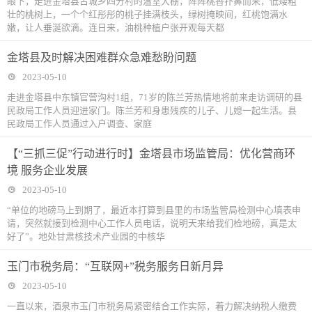
眼下，走进金塔县古城乡四分村的温室大棚，阵阵桃香扑鼻而来，低矮粗
壮的桃树上，一个个红彤彤的桃子挂满枝头，绿树掩映间，红桃饱满水
嫩，让人垂涎欲滴。连日来，油桃种植户张开观每天都
金塔县及时解决困难群众急难愁盼问题
2023-05-10
走进金塔县中东镇官营沟村1组，71岁的陈兰芳热情地将前来走访调研的县
民政局工作人员迎进家门。陈兰芳和身患残疾的儿子、儿媳一起生活。县
民政局工作人员通过入户调查、家庭
【“三抓三促”行动进行时】金塔县市场监管局：优化营商环
境 服务企业发展
2023-05-10
“单位的地磅马上到期了，最近本打算到县里的市场监管局检测中心填表申
请，突然就接到检测中心工作人员电话，说明天来给我们检地磅，真是太
好了”。地处甘肃核技术产业园的中核华
玉门市税务局：“互联网+”税务服务日新月异
2023-05-10
一直以来，酒泉市玉门市税务局紧密结合工作实际，着力解决纳税人缴费