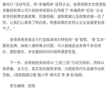
历史
春风行”活动号召，将“幸福两单”送到企业。金塔胡杨文化旅游投
资集团有限公司计划财务部部长石伟看了“幸福两单”后说:“企业
美食
享受的税费优惠政策、优惠明细、减免数据以及政策依据一目了
然，让我们心里有了明白账，税惠政策的支持让企业发展更有底
军事
气了。”
国际
金塔县税务局全力打造极具地方特色的“‘金’管家、‘塔’实办”
服务品牌。纳税人遇到难点问题，可以直接由业务骨干亲自领
情感
办、跟踪督办，并在最短时间内得到满意答复。
故事
美文
下一步，金塔县税务局将以“三抓三促”行动为契机，持续以
高质量、全方位、有实效的服务举措，为税收现代化发展作出新
贡献。(酒泉融媒记者 殷小乔 通讯员 李 源 赵海斌)
责任编辑：田雪