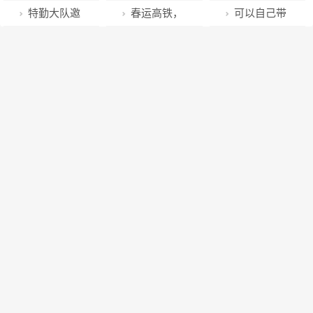
上海社区医院
活”，分享人生
Paxlovid？上
上海市副市长
夜拆除入境闭
疑，暖阳下硚
级！这些军人
｜月满能清伤
南大部晴为主
特勤大队邀
春运高铁，
可以自己带
回应：医保报
智慧之道
海社区医院回
环围挡，回国
口中医义诊教
福利请查收
骨事，春风过
湘西湘北局地
请新区第一人
这两件东西不
船去龙子湖划
销比例需视个
应了
旅客称仿佛回
居民做康复操
境一丛林
有雾扰
民医院专家开
要带！
船吗？官方回
人具体情况而
到了疫情前
展健康巡诊活
复是…
定
动