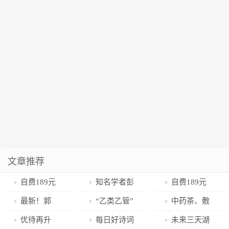
文章推荐
自费189元
知名学者彭
自费189元
就能买辉瑞
富春教授论“欲
就能买辉瑞新
最新！郭
“乙类乙管”
中药茶、敷
Paxlovid药？
技道与美好生
冠药
芳、张小宏任
首日：机场连
贴、阅片答
优待再升
每日好诗词
未来三天湖