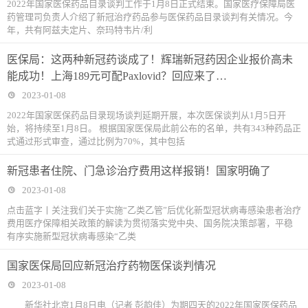
2022年国家医保药品目录谈判工作于1月8日正式结束。国家医疗保障局医
药管理司负责人介绍了新冠治疗药品参与医保药品目录谈判有关情况。今
年，共有阿兹夫定片、奈玛特韦片/利
医保局：这两种新冠药谈成了！辉瑞新冠药因企业报价高未
能成功！上海189元可配Paxlovid？回应来了…
2023-01-08
2022年国家医保药品目录现场谈判延期开展，本次医保谈判从1月5日开
始，将持续至1月8日。 根据国家医保局此前公布的名单，共有343种药品正
式通过形式审查，通过比例为70%，其中包括
新冠患者住院、门急诊治疗费用这样报销！国家明确了
2023-01-08
点击蓝字丨关注我们关于实施“乙类乙管”后优化新型冠状病毒感染患者治疗
费用医疗保障相关政策的解读为贯彻落实党中央、国务院决策部署，平稳
有序实施新型冠状病毒感染“乙类
国家医保局回应新冠治疗药物医保谈判情况
2023-01-08
新华社北京1月8日电（记者 彭韵佳）为期四天的2022年国家医保药品