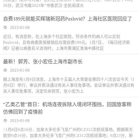
30分，武汉书展2023年“书香武汉·全民阅读大
自费189元就能买辉瑞新冠药Paxlovid？上海社区医院回应了
2023-01-08
近日，有消息称，在上海多个社区医院，符合条件的病人可以买到
Paxlovid，且有病患医保报销后仅需自费189元。1月7日，《每日经济新
闻》记者以病患名义咨询时，上海市黄浦区淮海中路社区
最新！郭芳、张小宏任上海市副市长
2023-01-08
据上海发布1月8日消息，上海市十五届人大常委会第四十八次会议今天（1
月8日）举行，审议并表决通过有关人事任免事项。会议审议并表决通过有
关人事任免事项，决定任命郭芳、张小宏为上
“乙类乙管”首日：机场连夜拆除入境闭环围挡，回国旅客称
仿佛回到了疫情前
2023-01-08
↑1月8日0点16分，加拿大多伦多飞至广州的CZ312次航班落地。图据南方
航空0点16分，加拿大多伦多飞至广州的CZ312次航班落地；0点23分，新