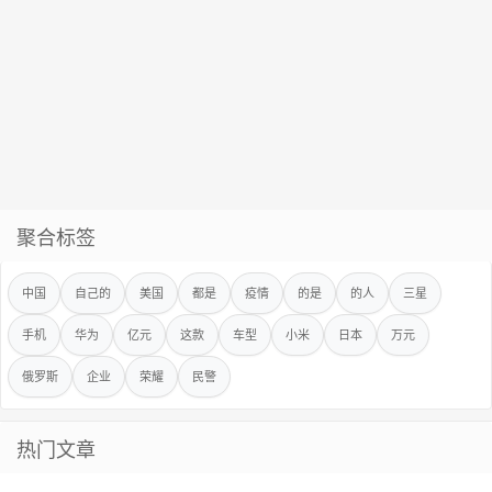
聚合标签
中国
自己的
美国
都是
疫情
的是
的人
三星
手机
华为
亿元
这款
车型
小米
日本
万元
俄罗斯
企业
荣耀
民警
热门文章