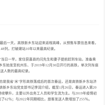
期最后一天，高铁新乡东站迎来返程高峰，从预售车票信息来看，
48列，打破建站10年以来最高纪录。
”当日一早，家住获嘉县的闫先生和妻子提前赶到车站，准备乘
乡东始发至杭州东、于2019年12月30日开行的高铁，单次列车座
发送人数的最高纪录。
也是我省‘米’字形高铁落成后的首次春运，还是高铁新乡东站济
铁新乡东站党支部书记李润介绍，截至1月26日，春运进入第20
持续攀升，主要以外出务工人员和学生流为主。与2019年疫情初
62％；与2022年同期相比，旅客发送人数增加了255％。