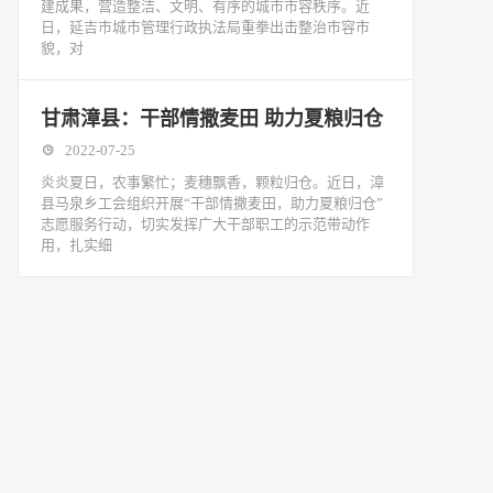
建成果，营造整洁、文明、有序的城市市容秩序。近
日，延吉市城市管理行政执法局重拳出击整治市容市
貌，对
甘肃漳县：干部情撒麦田 助力夏粮归仓
2022-07-25
炎炎夏日，农事繁忙；麦穗飘香，颗粒归仓。近日，漳
县马泉乡工会组织开展“干部情撒麦田，助力夏粮归仓”
志愿服务行动，切实发挥广大干部职工的示范带动作
用，扎实细