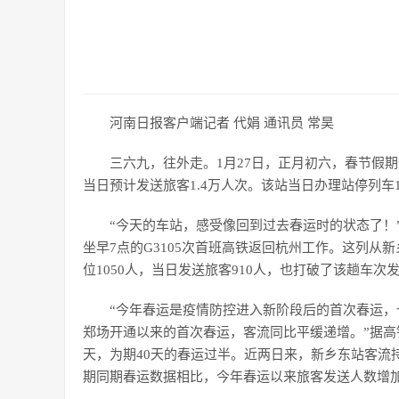
河南日报客户端记者 代娟 通讯员 常昊
三六九，往外走。1月27日，正月初六，春节假
当日预计发送旅客1.4万人次。该站当日办理站停列车1
“今天的车站，感受像回到过去春运时的状态了！
坐早7点的G3105次首班高铁返回杭州工作。这列从新
位1050人，当日发送旅客910人，也打破了该趟车次
“今年春运是疫情防控进入新阶段后的首次春运，
郑场开通以来的首次春运，客流同比平缓递增。”据高
天，为期40天的春运过半。近两日来，新乡东站客流
期同期春运数据相比，今年春运以来旅客发送人数增加了