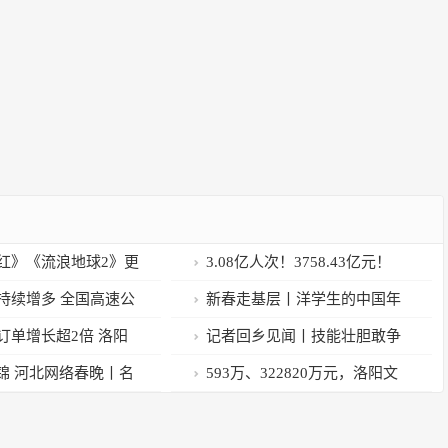
红》《流浪地球2》更
3.08亿人次！3758.43亿元！
这一场场后备箱“撕
持续增多 全国高速公
新春走基层丨洋学生的中国年
…
位运行
订单增长超2倍 洛阳
记者回乡见闻丨技能壮胆敢争
大人气城市
先
似锦 河北网络春晚丨名
593万、322820万元，洛阳文
法家任源
旅火起来了！