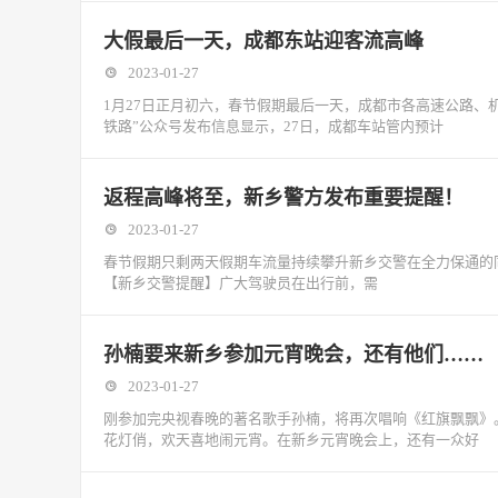
大假最后一天，成都东站迎客流高峰
2023-01-27
1月27日正月初六，春节假期最后一天，成都市各高速公路、
铁路”公众号发布信息显示，27日，成都车站管内预计
返程高峰将至，新乡警方发布重要提醒！
2023-01-27
春节假期只剩两天假期车流量持续攀升新乡交警在全力保通的
【新乡交警提醒】广大驾驶员在出行前，需
孙楠要来新乡参加元宵晚会，还有他们……
2023-01-27
刚参加完央视春晚的著名歌手孙楠，将再次唱响《红旗飘飘》
花灯俏，欢天喜地闹元宵。在新乡元宵晚会上，还有一众好