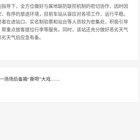
的指导下，全方位做好与属地联防联控机制的密切协作，因时因
安、有序的旅途环境，目前车站从容应对各项工作，运行平稳。
愿者在进站口、实名制验票和站台等人员较为密集处，积极引导
、帮重点旅客提拉行李等服务。同时，该站还充分做好恶劣天气
恶劣天气后应急有备。
一场场后备箱“撕吧”大戏……