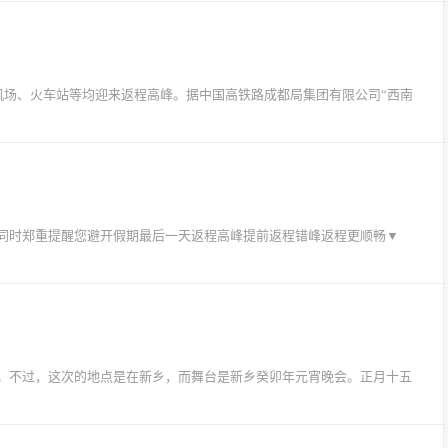
机场、火车站等均迎来返程高峰。据中国高铁路成都局集团有限公司“西南
同时郑重提醒您避开假期最后一天返程高峰提前返程错峰返程更顺畅▼
。不过，这次的地点是在新乡，而舞台是新乡癸卯年元宵晚会。正月十五