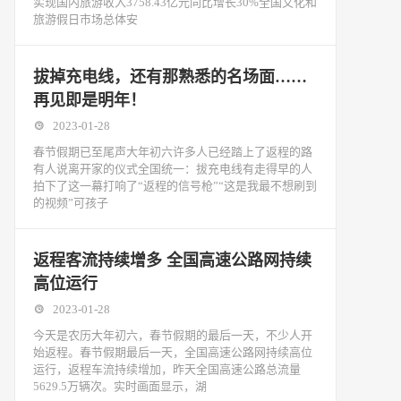
实现国内旅游收入3758.43亿元同比增长30%全国文化和
旅游假日市场总体安
拔掉充电线，还有那熟悉的名场面……
再见即是明年！
2023-01-28
春节假期已至尾声大年初六许多人已经踏上了返程的路
有人说离开家的仪式全国统一：拔充电线有走得早的人
拍下了这一幕打响了“返程的信号枪”“这是我最不想刷到
的视频”可孩子
返程客流持续增多 全国高速公路网持续
高位运行
2023-01-28
今天是农历大年初六，春节假期的最后一天，不少人开
始返程。春节假期最后一天，全国高速公路网持续高位
运行，返程车流持续增加，昨天全国高速公路总流量
5629.5万辆次。实时画面显示，湖