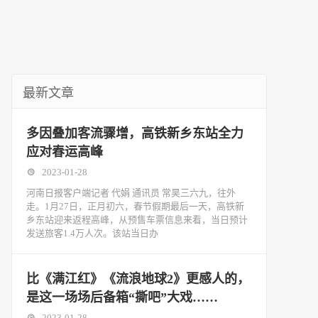
最新文章
多因叠加客流骤增，高铁新乡东站全力
应对春运高峰
2023-01-28
河南日报客户端记者 代娟 通讯员 常昊三六九，往外
走。1月27日，正月初六，春节假期最后一天，高铁新
乡东站迎来返程高峰，从预售车票信息来看，当日预计
发送旅客1.4万人次。该站当日办
比《满江红》《流浪地球2》更感人的，
是这一场场后备箱“撕吧”大戏……
2023-01-28