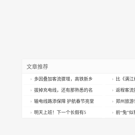
文章推荐
多因叠加客流骤增，高铁新乡
比《满江
东站全力应对春运高峰
感人的，是
拔掉充电线，还有那熟悉的名
返程客流
吧”大戏…
场面……再见即是明年！
路网持续高
输电线路添保障 护航春节亮堂
郑州旅游
堂
开封上榜十
明天上班！下一个长假有5
前“兔”
天……
家拜年·书