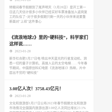
转眼间春节假期到了尾声明天（1月28日）是开工第一
日这几天估计很多小伙伴已经买好车票准备加入返岗复
工的队伍了~对于很多假期只剩一天的小伙伴来说要重
新面对“上班”这件事心
《流浪地球2》里的“硬科技”，科学家们
这样说……
2023-01-28
新华社合肥1月27日电 喷出冲天蓝光的行星发动机、洞
悉一切的量子计算机、高耸入云的太空电梯……今年春
节期间，中国原创科幻电影《流浪地球2》热映，片中
层出不穷的“硬科技”
3.08亿人次！3758.43亿元！
2023-01-28
文化和旅游部1月27日公布2023年春节假期文化和旅游
市场情况全国国内旅游出游3.08亿人次同比增长23.1%