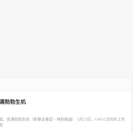
充满勃勃生机
充满勃勃生机（新春走基层・特别报道） 1月25日，G4052次列车工作
团