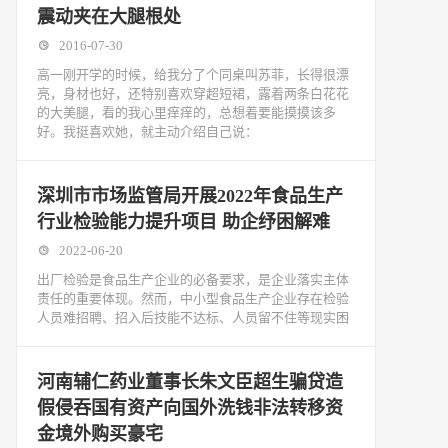
震动夹在大腿根处
2016-07-30
高一刚开学的时候，给我分了个同桌叫苏菲，长得很漂
亮，身材也好，还特别喜欢穿超短裙，露着两条白花花
的大美腿，看的我心里痒痒的，总想着要能摸摸该多
好。我挺喜欢她，就主动介绍自己说：
深圳市市场监管局开展2022年食品生产
行业检验能力提升项目 助企纾困解难
2022-06-20
出厂检验是食品生产企业的必备要求，是企业落实主体
责任的重要体现。然而，中小型食品生产企业存在检验
人员难招聘、招入后技能不达标、人员留不住等现实困
河南辅仁药业董事长朱文臣超生骗贷造
假侵吞国有资产向国外洗钱非法转移资
金境外购买豪宅