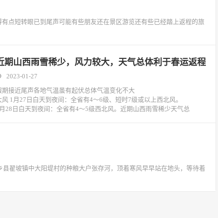
觉得有点短转眼已到尾声可能有些朋友还在景区游览还有些已经踏上返程的旅
近期山西雨雪稀少，风力较大，天气总体利于春运返程
2023-01-27
假期接近尾声各地气温虽有起伏总体气温变化不大
大风 1月27日白天到夜间：全省有4～6级、短时7级或以上西北风。
1月28日白天到夜间：全省有4～5级西北风。近期山西雨雪稀少天气总
！
，新乡县翟坡镇中大阳堤村的种粮大户张存河，顶着寒风早早站在地头，等待着