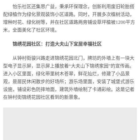
怡乐社区还集思广益，秉承环保理念，创新利用废旧轮胎搭
配绿植作为绿化景观装饰小区道路。同时，开展多次植树活动，
增种时花、绿化树等，并在社区道路两旁铺设草坪植被1200平方
米，全面美化了社区环境。
锦绣花园社区：打造大夫山下宜居幸福社区
从钟村街骏兴路走进锦绣花园北门，牌坊的外墙上有一块大
型电子显示屏，显示屏上播放着“大夫山下锦绣家园”的宣传画。
进入小区里面，绿化带里树木苍翠，鲜花灿烂，修建了小品景
观，是居民休闲散步的好场所；游乐场里面，安装了城堡式游乐
设施，铺设彩色防摔地面，建筑外墙绘制了卡通彩绘。这是记者
在钟村街锦绣花园社区看到的新景象。