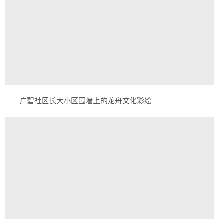
广碧社区长大小区围墙上的龙舟文化彩绘