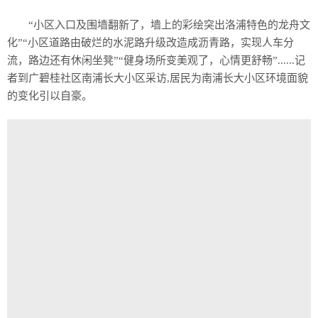
“小区入口及围墙翻新了，墙上的彩绘突出洛浦特色的龙舟文
化”“小区道路由破烂的水泥路升级改造成沥青路，实现人车分
流，路边还有休闲坐凳”“健身场所变美观了，心情更舒畅”......记
者到广碧桂社区南浦长大小区采访,居民为南浦长大小区环境面貌
的变化引以自豪。