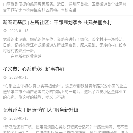
口享受到便捷的慈善惠民服务。近日，通州区首批、玉桥街道首个社区慈
善工作站于玉桥南里南社区启动。玉桥南里
新春走基层 | 左所社区：干部规划家乡 共建美丽乡村
2023-01-15
宽敞的水泥路、规范的停车位，道路旁进行了绿化，整个村庄干净整洁。
日前，记者在澄江市龙街街道左所社区看到，原来凌乱、无序的村庄如今
村容村貌焕然一新。
在左所社区黄家营
孝义市：心系群众把好事办好
2023-01-15
“心系业主守初心 真办实事担使命”。这是孝柳铁路青年路兴安小区的业主
送给孝义市不动产清零专办的锦旗上的一句话，道出了兴安小区全体业主
的心声。像这样的锦旗，孝义市不动
记者蹲点丨健康“守门人”服务新升级
2023-01-15
“新冠后还有干咳，使用氢溴酸右美沙芬糖浆合适吗？”“感觉胸闷，需不需
要拍个片子？”……在济柴社区第一网格微信群里，见到这样的问询，济南