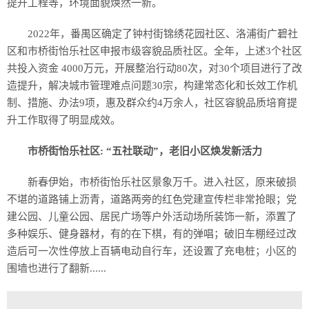
提升工程等，环境面貌焕然一新。
2022年，番禺区确定了钟村街锦绣花园社区、洛浦街广碧社
区和市桥街怡乐社区申报市级容貌品质社区。全年，上述3个社区
共投入资金 4000万元，开展整治行动80次，对30个项目进行了改
造提升，解决城市管理难点问题30宗，构建常态化和长效工作机
制、措施、办法9项，惠及群众约4万余人，社区容貌品质培育提
升工作取得了明显成效。
市桥街怡乐社区: “五社联动”，老旧小区焕发新活力
新春伊始，市桥街怡乐社区景象万千。进入社区，原来破损
不堪的道路铺上沥青，道路两旁的红色党建宣传栏非常抢眼；党
建公园、儿童公园、居民广场等户外活动场所装饰一新，添置了
多种娱乐、健身器材，有的在下棋，有的弹唱；破旧车棚经过改
造后可一次性停放上百辆电动自行车，还设置了充电桩；小区的
围墙也进行了翻新......