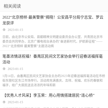
相关阅读
2022“北京榜样·最美警察”揭晓！公安昌平分局宁志宝、罗云
龙获评
2023-01-15
日前，由北京市公安局、首都精神文明建设委员会办公室、共青团北京市
委员会共同举办，北京广播电视台承办的“奋进新时代，护航新征程”——
2022“北京榜样·最美警察”主题活动揭
笔墨浓情送祝福！番禺区民间文艺家协会举行迎春送福挥毫
活动
2023-01-15
1月14日，由番禺区民间文艺家协会主办的2023年迎春送福挥毫活动在市桥
街东丽社区东江市场举行。活动用充满喜庆、吉祥、祝福、欢乐的春联和
福字，给广大居民送去浓浓的年味和新
【优秀人才风采】李玉荣：用心用情搭建居民“连心桥”
2023-01-15