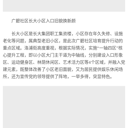
广碧社区长大小区入口旧貌换新颜
长大小区是长大集团职工集资楼，小区存在年久失修、设施
老化等问题，属典型老旧小区，是此次广碧社区培育提升行动的
重点区域。洛浦街高度重视，根据实际情况，实施“一轴四区”核
心提升工程，即以小区大门主干道为中轴线，分别建设入口形象
区、运动健身区、林荫休闲区、艺术活力区等4个区域，并融入党
建元素，既整体改善了小区老旧面貌，又为居民提供娱乐休闲场
所，还为宣传党的领导提供了阵地，一举多得，突显特色。