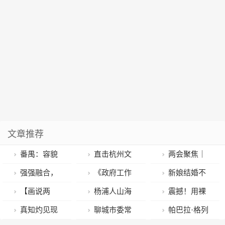
文章推荐
番禺：容貌
直击杭州文
两会聚焦｜
品质培育提升
二文三路双向
文昌代表团继
强强融合，
《政府工作
新娘结婚不
行动 老旧小区
首日：流量平
续审议省政府
又一新时代文
报告》高频词
收彩礼还陪嫁
【画说两
杨浦人山海
震撼！用裸
焕发新活力
稳 店铺点赞
工作报告：集
明实践分中心
⑨｜现代化
208万元，“高
会】走好新征
情丨金江镇：
眼3D打开山东
真知灼见现
聊城市委常
帕巴拉·格列