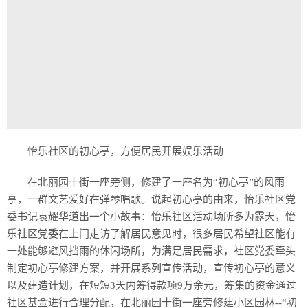
怡乐社区的初心亭，方便居民开展娱乐活动
在北丽园十街一座旁侧，修建了一座名为“初心亭”的风雨
亭，一群文艺爱好在弹琴唱歌。说起初心亭的由来，怡乐社区党
委书记袁耀华道出一个小故事：怡乐社区活动场所多为露天，怡
乐社区党委在上门走访了解居民意见时，很多居民希望社区能有
一处能够避风挡雨的休闲场所，为满足居民需求，社区党委牵头
制定初心亭修建方案，并开展系列宣传活动，宣传初心亭的意义
以及建造计划，在短短3天内筹得款项9万余元，筹集的资金通过
社区基金进行合理分配，在北丽园十街一座旁修建小区园林--“初