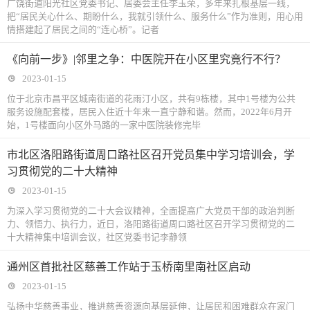
广饶街道阳光社区党委书记、居委会主任李玉荣，多年来扎根基层一线，
把“居民关心什么、期盼什么，我就引领什么、服务什么”作为准则，用心用
情搭建起了居民之间的“连心桥”。记者
《向前一步》|邻里之争：中医院开在小区里究竟行不行？
2023-01-15
位于北京市昌平区城南街道的花雨汀小区，共有9栋楼，其中1号楼为公共
服务设施配套楼，居民入住近十年来一直宁静和谐。然而，2022年6月开
始，1号楼面向小区外马路的一家中医院装修完毕
市北区洛阳路街道周口路社区召开党员集中学习培训会，学
习贯彻党的二十大精神
2023-01-15
为深入学习贯彻党的二十大会议精神，全面提高广大党员干部的政治判断
力、领悟力、执行力，近日，洛阳路街道周口路社区召开学习贯彻党的二
十大精神集中培训会议，社区党委书记李静领
通州区首批社区慈善工作站于玉桥南里南社区启动
2023-01-15
弘扬中华慈善事业，推进慈善资源向基层延伸，让居民和困难群众在家门