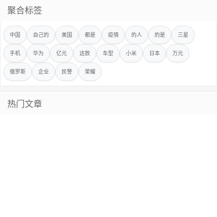
聚合标签
中国
自己的
美国
都是
疫情
的人
的是
三星
手机
华为
亿元
这款
车型
小米
日本
万元
俄罗斯
企业
民警
荣耀
热门文章