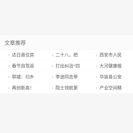
文章推荐
达日县住房
二十八，把
西安市人民
和城乡建设局
面发
医院（西安市
春节自驾返
打出纠治“四
大河健康报
开展春节前走
第四医院）召
乡，“阳康”者
风”组合拳 守
倡议：带药返
郓城：归乡
李逊同志带
华容县公安
访慰问退休老
开2022年度表
谨防“药驾”风
好“廉关”过廉
乡，带爱回家
英才茶话会
队开展春节前
局党委开展春
再创新高！
院士领航第
产业空间精
干部活动
彰大会
险
节
“聊”出发展新
安全生产检查
节走访慰问送
2022年深圳出
一课 含英哺华
准供应，挺起
图景
温暖活动
口规模连续第
育英才
发展“新”脊梁
30年居内地外
｜数字龙华，
贸城市首位
空间提质