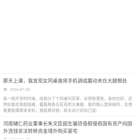
那天上课，我发现女同桌竟将手机调成震动夹在大腿根处
2016-07-30
高一刚开学的时候，给我分了个同桌叫苏菲，长得很漂亮，身材也好，还
特别喜欢穿超短裙，露着两条白花花的大美腿，看的我心里痒痒的，总想
着要能摸摸该多好。我挺喜欢她，就主动介绍自己说：
河南辅仁药业董事长朱文臣超生骗贷造假侵吞国有资产向国
外洗钱非法转移资金境外购买豪宅