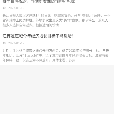
春节自驾返乡，“阳康”者谨防“药驾”风险
2023-01-19
长江日报大武汉客户端1月19日讯 吃完感冒药，开车时打起了瞌睡，一不
留神就撞上路边护栏。外地多次出现这类“药驾”案例。春节将至，近几天，
很多人选择自驾返乡。根据近期问诊情
江苏这座城今年经济增长目标不降反增！
2023-01-19
近期，江苏多个城市纷纷召开地方两会，确定2023年经济增长目标。与去
年相比，江苏“十三太保”中，11个城市调降今年经济增长目标，淮安与去
年保持一致，仅连云港不降反升。具体来看，苏州