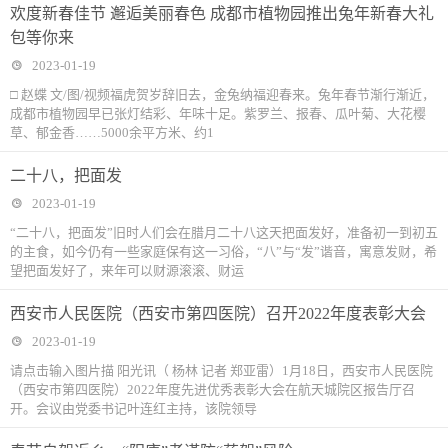
欢度新春佳节 邂逅美丽春色 成都市植物园推出兔年新春大礼
包等你来
2023-01-19
□ 赵蝶 文/图/视频福虎贺岁辞旧去，金兔纳福迎春来。兔年春节渐行渐近，
成都市植物园早已张灯结彩、年味十足。紫罗兰、报春、瓜叶菊、大花樱
草、郁金香……5000余平方米、约1
二十八，把面发
2023-01-19
“二十八，把面发”旧时人们会在腊月二十八这天把面发好，准备初一到初五
的主食，如今仍有一些家庭保有这一习俗，“八”与“发”谐音，寓意发财，希
望把面发好了，来年可以财源滚滚、财运
西安市人民医院（西安市第四医院）召开2022年度表彰大会
2023-01-19
请点击输入图片描 阳光讯（ 杨林 记者 郑亚雷）1月18日，西安市人民医院
（西安市第四医院）2022年度先进优秀表彰大会在航天城院区报告厅召
开。会议由党委书记叶连红主持，该院领导