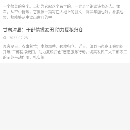
一个很美的名字。当初为它起这个名字的，一定是个饱读诗书的人。你
看，从空中俯瞰，它就像一篇写在大地上的骈文，词藻华丽也好，朴素也
罢，都能够从中读出古典的中
甘肃漳县：干部情撒麦田 助力夏粮归仓
2022-07-25
炎炎夏日，农事繁忙；麦穗飘香，颗粒归仓。近日，漳县马泉乡工会组织
开展“干部情撒麦田，助力夏粮归仓”志愿服务行动，切实发挥广大干部职工
的示范带动作用，扎实细