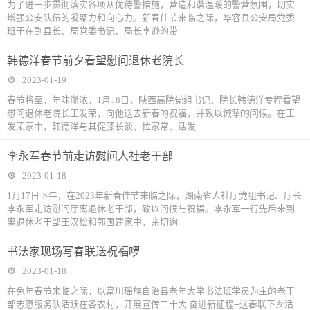
为了进一步贯彻落实各项从优待警措施，营造和谐温暖的警营氛围，切实
增强公安队伍的凝聚力和向心力。新春佳节来临之际，华容县公安局党委
班子在副县长、局党委书记、局长李逊的带
韩德洋春节前夕看望慰问退休老院长
2023-01-19
春节将至，年味渐浓，1月18日，陕西高院党组书记、院长韩德洋专程看望
慰问退休老院长王发荣，向他送去新春的祝福，并致以诚挚的问候。在王
发荣家中，韩德洋与其促膝长谈、拉家常、话发
李永军春节前走访慰问人社老干部
2023-01-18
1月17日下午，在2023年新春佳节来临之际，湖南省人社厅党组书记、厅长
李永军走访慰问厅离退休老干部，致以问候与祝福。李永军一行先后来到
离退休老干部王汉松和郭国建家中，亲切询
书法家现场写春联送祝福啰
2023-01-18
在兔年春节来临之际，以富川瑶族自治县老年大学书法班学员为主的老干
部志愿服务队活跃在各农村，开展宣传二十大 奋进新征程--送春联下乡活