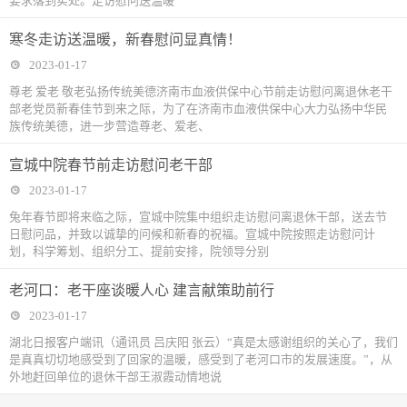
要求落到实处。走访慰问送温暖
寒冬走访送温暖，新春慰问显真情！
2023-01-17
尊老 爱老 敬老弘扬传统美德济南市血液供保中心节前走访慰问离退休老干
部老党员新春佳节到来之际，为了在济南市血液供保中心大力弘扬中华民
族传统美德，进一步营造尊老、爱老、
宣城中院春节前走访慰问老干部
2023-01-17
兔年春节即将来临之际，宣城中院集中组织走访慰问离退休干部，送去节
日慰问品，并致以诚挚的问候和新春的祝福。宣城中院按照走访慰问计
划，科学筹划、组织分工、提前安排，院领导分别
老河口：老干座谈暖人心 建言献策助前行
2023-01-17
湖北日报客户端讯（通讯员 吕庆阳 张云）“真是太感谢组织的关心了，我们
是真真切切地感受到了回家的温暖，感受到了老河口市的发展速度。”，从
外地赶回单位的退休干部王淑霞动情地说