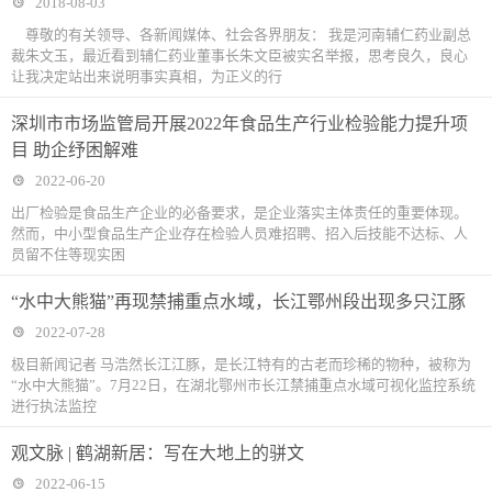
2018-08-03
尊敬的有关领导、各新闻媒体、社会各界朋友： 我是河南辅仁药业副总
裁朱文玉，最近看到辅仁药业董事长朱文臣被实名举报，思考良久，良心
让我决定站出来说明事实真相，为正义的行
深圳市市场监管局开展2022年食品生产行业检验能力提升项
目 助企纾困解难
2022-06-20
出厂检验是食品生产企业的必备要求，是企业落实主体责任的重要体现。
然而，中小型食品生产企业存在检验人员难招聘、招入后技能不达标、人
员留不住等现实困
“水中大熊猫”再现禁捕重点水域，长江鄂州段出现多只江豚
2022-07-28
极目新闻记者 马浩然长江江豚，是长江特有的古老而珍稀的物种，被称为
“水中大熊猫”。7月22日，在湖北鄂州市长江禁捕重点水域可视化监控系统
进行执法监控
观文脉 | 鹤湖新居：写在大地上的骈文
2022-06-15