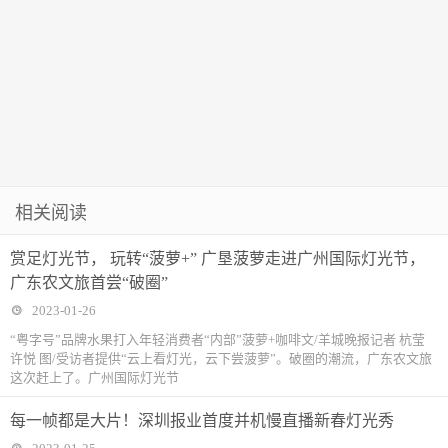
相关阅读
赏足灯光节， 玩转“菠萝+” 广垦菠萝走进广州国际灯光节，
广东农文旅首尝“破圈”
2023-01-26
“粤字号”品牌水果打入年轻消费者“内部”菠萝+咖啡文/羊城晚报记者 杭莹
许悦 图/受访者提供“云上看灯光，云下尝菠萝”。破圈的潮流，广东农文旅
这次赶上了。广州国际灯光节
每一帧都是大片！深圳报业首度并机慢直播新春灯光秀