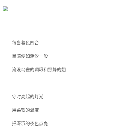
每当暮色四合
黑暗便如潮汐一般
淹没鸟雀的啁啾和野蜂的翅
守时亮起的灯光
用柔软的温度
把深沉的夜色点亮