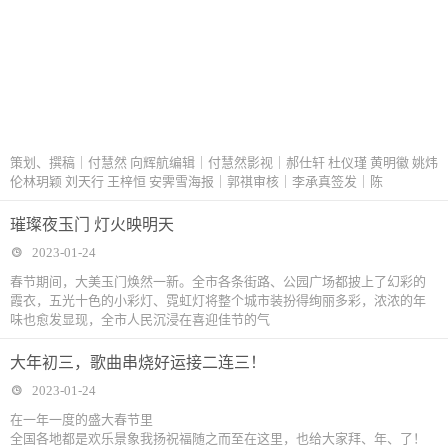
策划、撰稿｜付慧然 向辉航编辑｜付慧然影视｜郝仕轩 杜仪瑾 黄明徽 姚炜
伦林玥颖 刘天行 王梓恒 安霁雪海报｜郭祺审核｜李承真签发｜陈
璀璨夜玉门 灯火映明天
2023-01-24
春节期间，大美玉门焕然一新。全市各条街路、公园广场都披上了幻彩的
霞衣，五光十色的小彩灯、霓虹灯将整个城市装扮得绚丽多彩，浓浓的年
味也愈发显现，全市人民沉浸在喜迎佳节的气
大年初三，歌曲串烧好运接二连三！
2023-01-24
在一年一度的盛大春节里
全国各地都是欢乐景象我扬祝福随之而至在这里，也给大家拜、年、了！