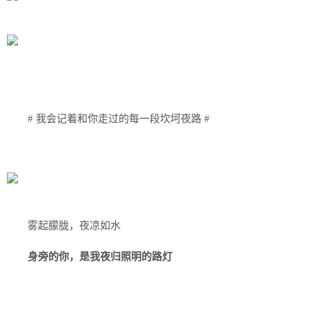
# 我会记着和你走过的每一段坎坷夜路 #
雾起朦胧，夜凉如水
身旁的你，是我夜归照明的路灯