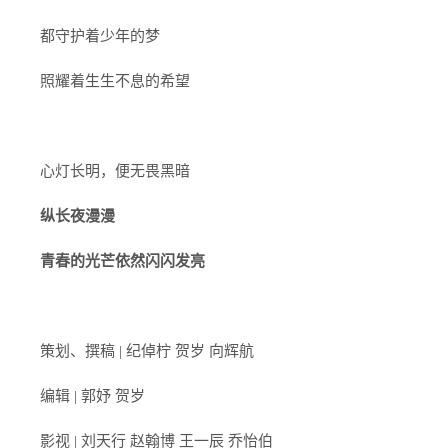
都守护着少年的梦
照耀着生生不息的希望
心灯长明，便无畏黑暗
纵长夜漫漫
青春的光芒依然闪闪发亮
策划、撰稿 | 纪倬柠 贺岁 向辉航
编辑 | 郭妤 贺岁
影视 | 刘天行 赵翰博 王一辰 乔怡伯