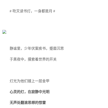
# 吹灭读书灯，一身都是月 #
静谧里，少年伏案疾书，蹙眉沉思
于黑夜中，摸索着世界的开关
灯光为他们镀上一层金甲
心灵的灯，在寂静中光明
无声处翻滚思想的惊雷