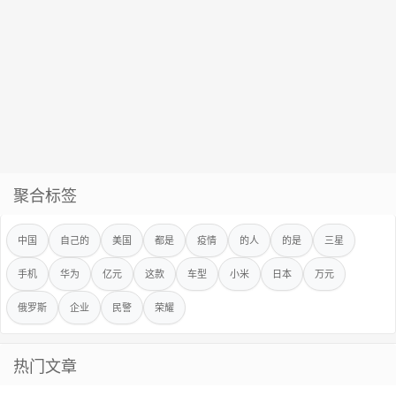
聚合标签
中国
自己的
美国
都是
疫情
的人
的是
三星
手机
华为
亿元
这款
车型
小米
日本
万元
俄罗斯
企业
民警
荣耀
热门文章