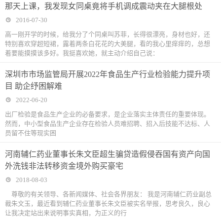
那天上课，我发现女同桌竟将手机调成震动夹在大腿根处
2016-07-30
高一刚开学的时候，给我分了个同桌叫苏菲，长得很漂亮，身材也好，还
特别喜欢穿超短裙，露着两条白花花的大美腿，看的我心里痒痒的，总想
着要能摸摸该多好。我挺喜欢她，就主动介绍自己说：
深圳市市场监管局开展2022年食品生产行业检验能力提升项
目 助企纾困解难
2022-06-20
出厂检验是食品生产企业的必备要求，是企业落实主体责任的重要体现。
然而，中小型食品生产企业存在检验人员难招聘、招入后技能不达标、人
员留不住等现实困
河南辅仁药业董事长朱文臣超生骗贷造假侵吞国有资产向国
外洗钱非法转移资金境外购买豪宅
2018-08-03
尊敬的有关领导、各新闻媒体、社会各界朋友： 我是河南辅仁药业副总
裁朱文玉，最近看到辅仁药业董事长朱文臣被实名举报，思考良久，良心
让我决定站出来说明事实真相，为正义的行