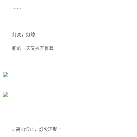
……
灯亮，灯熄
新的一天又拉开帷幕
# 高山仰止，灯火环聚 #