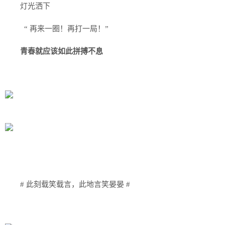
灯光洒下
“ 再来一圈！再打一局！”
青春就应该如此拼搏不息
# 此刻载笑载言，此地言笑晏晏 #