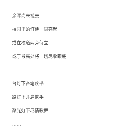
余晖尚未褪去
校园里的灯便一同亮起
或在校道两旁侍立
或于最高处将一切尽收眼底
台灯下奋笔疾书
路灯下并肩携手
聚光灯下尽情歌舞
……