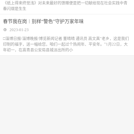
《纸上得来终觉浅》对未来最好的馈赠便是把一切献给现在社会实践中青
春闪熠是生生
春节我在岗︱别样“警色”守护万家年味
2023-01-23
□淄博日报/淄博晚报/博览新闻记者 董晴晴 通讯员 高文真“老乡，这是我们
印制的福字，送一幅给您，咱们一起过个热闹年、平安年。”1月22日，大
年初一，在高青县公安局县城派出所的小