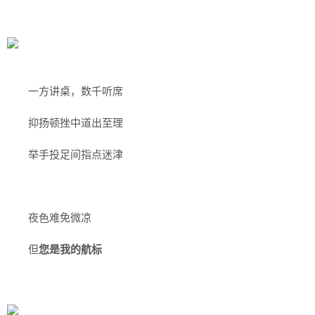
一方讲桌，数千听席
抑扬顿挫中道出至理
举手投足间指点迷津
夜色难免微凉
但
您是我的航标