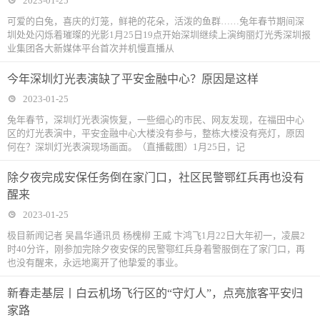
2023-01-25
可爱的白兔，喜庆的灯笼，鲜艳的花朵，活泼的鱼群……兔年春节期间深
圳处处闪烁着璀璨的光影1月25日19点开始深圳继续上演绚丽灯光秀深圳报
业集团各大新媒体平台首次并机慢直播从
今年深圳灯光表演缺了平安金融中心？原因是这样
2023-01-25
兔年春节，深圳灯光表演恢复，一些细心的市民、网友发现，在福田中心
区的灯光表演中，平安金融中心大楼没有参与，整栋大楼没有亮灯，原因
何在？深圳灯光表演现场画面。（直播截图）1月25日，记
除夕夜完成安保任务倒在家门口，社区民警鄂红兵再也没有
醒来
2023-01-25
极目新闻记者 吴昌华通讯员 杨槐柳 王威 卞鸿飞1月22日大年初一，凌晨2
时40分许，刚参加完除夕夜安保的民警鄂红兵身着警服倒在了家门口，再
也没有醒来，永远地离开了他挚爱的事业。
新春走基层丨白云机场飞行区的“守灯人”，点亮旅客平安归
家路