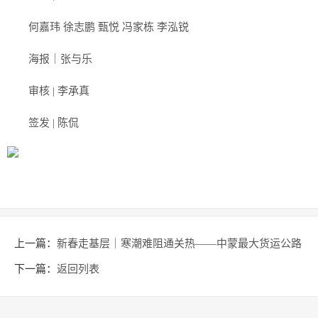
何嘉玮 徐志鹏 甄悦 冯家栋 李泓锐
海报｜张与乐
审核 | 李承真
签发 | 陈侃
上一篇：
新春走基层｜寒潮难阻通关热——中蒙最大货运公路
口岸春节后通关首日见闻新春走基层｜寒潮难阻通关热——中
下一篇：
返回列表
蒙最大货运公路口岸春节后通关首日见闻