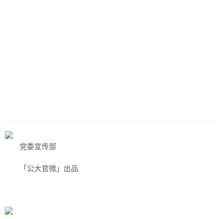
历史
美食
军事
国际
情感
故事
美文
党委宣传部
「公大官微」出品