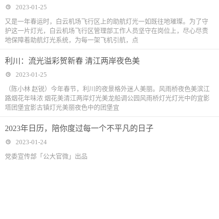
2023-01-25
又是一年春运时，白云机场飞行区上的助航灯光一如既往地璀璨。为了守
护这一片灯光，白云机场飞行区管理部工作人员坚守在岗位上，尽心尽责
地保障着助航灯光系统，为每一架飞机引航，点
利川：流光溢彩贺新春 清江两岸夜色美
2023-01-25
（陈小林 赵锐）今年春节，利川的夜景格外迷人美丽。风雨桥夜色美滨江
路烟花年味浓 烟花美清江两岸灯光美龙船调公园风雨桥灯光灯光中的宜影
塔团堡宜影古镇灯光美丽夜色中的团堡宜
2023年日历，陪你度过每一个不平凡的日子
2023-01-24
党委宣传部「公大官微」出品