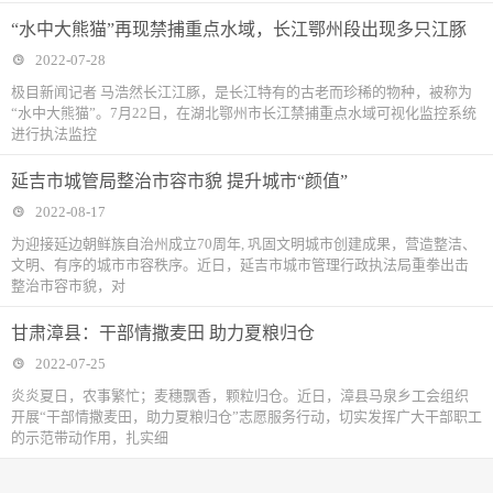
“水中大熊猫”再现禁捕重点水域，长江鄂州段出现多只江豚
2022-07-28
极目新闻记者 马浩然长江江豚，是长江特有的古老而珍稀的物种，被称为
“水中大熊猫”。7月22日，在湖北鄂州市长江禁捕重点水域可视化监控系统
进行执法监控
延吉市城管局整治市容市貌 提升城市“颜值”
2022-08-17
为迎接延边朝鲜族自治州成立70周年, 巩固文明城市创建成果，营造整洁、
文明、有序的城市市容秩序。近日，延吉市城市管理行政执法局重拳出击
整治市容市貌，对
甘肃漳县：干部情撒麦田 助力夏粮归仓
2022-07-25
炎炎夏日，农事繁忙；麦穗飘香，颗粒归仓。近日，漳县马泉乡工会组织
开展“干部情撒麦田，助力夏粮归仓”志愿服务行动，切实发挥广大干部职工
的示范带动作用，扎实细