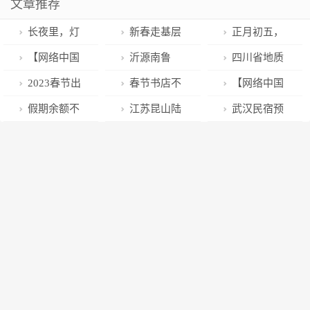
文章推荐
长夜里，灯
新春走基层
正月初五，
火中的公大芳
｜寒潮难阻通
迎财神正月初
【网络中国
沂源南鲁
四川省地质
华闪闪发光
关热——中蒙
五，迎财神
节·春节】卧龙
山：春节我在
局紧急驰援泸
2023春节出
春节书店不
【网络中国
最大货运公路
区谢庄镇：表
岗 责任记心
定5.6级地震灾
游好去处：淄
打烊 读书会、
节·春节】卧龙
假期余额不
江苏昆山陆
武汉民宿预
口岸春节后通
彰“五美庭院”
中（二）
区
博近郊游，邂
与作家连线，
区：新春前三
足！特别提
家镇推进生活
订量同比增长
关首日见闻新
示范户 引领乡
逅冰雪潭溪山
来山东过“文化
天各景点持续
醒：本周末要
垃圾分类管理
超两倍
春走基层｜寒
风文明新风尚
年”
火爆
上班了
共建共享品质
潮难阻通关热
美好家园
——中蒙最大
货运公路口岸
春节后通关首
日见闻