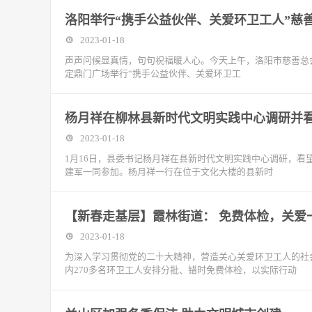
洛阳举行“携手公益伙伴、关爱环卫工人”慈
2023-01-18
声声问候显真情，句句祝福暖人心。今天上午，洛阳市慈善总
定鼎门广场举行“携手公益伙伴、关爱环卫工
杨月祥在柳林县新时代文明实践中心调研并
2023-01-18
1月16日，县委书记杨月祥在县新时代文明实践中心调研，
建军一同参加。杨月祥一行在位于文化大楼的县新时
​【新春走基层】霞林街道： 免费体检，关爱
2023-01-18
为深入学习贯彻党的二十大精神，营造关心关爱环卫工人的社
内270多名环卫工人安排分批、错时免费体检，以实际行动