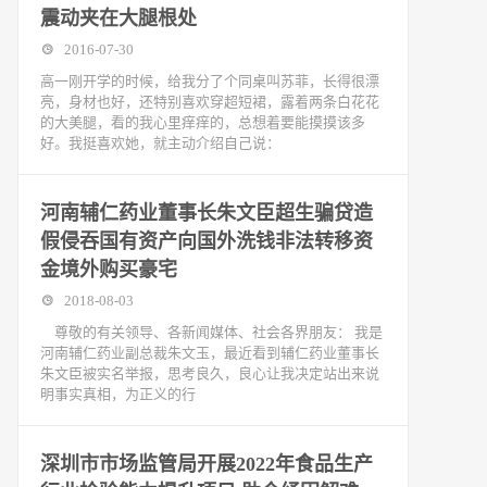
震动夹在大腿根处
2016-07-30
高一刚开学的时候，给我分了个同桌叫苏菲，长得很漂
亮，身材也好，还特别喜欢穿超短裙，露着两条白花花
的大美腿，看的我心里痒痒的，总想着要能摸摸该多
好。我挺喜欢她，就主动介绍自己说：
河南辅仁药业董事长朱文臣超生骗贷造
假侵吞国有资产向国外洗钱非法转移资
金境外购买豪宅
2018-08-03
尊敬的有关领导、各新闻媒体、社会各界朋友： 我是
河南辅仁药业副总裁朱文玉，最近看到辅仁药业董事长
朱文臣被实名举报，思考良久，良心让我决定站出来说
明事实真相，为正义的行
深圳市市场监管局开展2022年食品生产