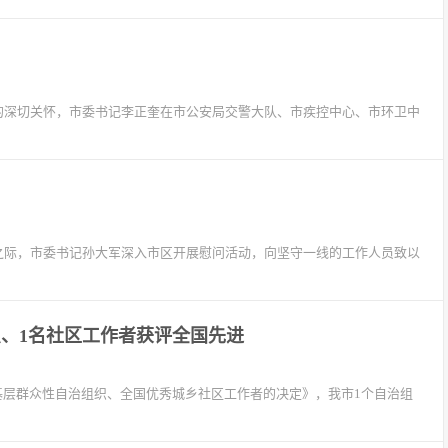
府的深切关怀，市委书记李正奎在市公安局交警大队、市疾控中心、市环卫中
临之际，市委书记孙大军深入市区开展慰问活动，向坚守一线的工作人员致以
织、1名社区工作者获评全国先进
基层群众性自治组织、全国优秀城乡社区工作者的决定》，我市1个自治组