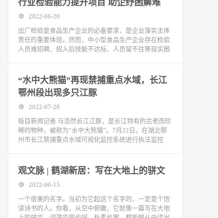
行业检验能力提升项目 助企纾困解难
2022-06-20
出厂检验是食品生产企业的必备要求，是企业落实主体
责任的重要体现。然而，中小型食品生产企业存在检验
人员难招聘、招入后技能不达标、人员留不住等现实困
“水中大熊猫”再现禁捕重点水域，长江
鄂州段出现多只江豚
2022-07-28
极目新闻记者 马浩然长江江豚，是长江特有的古老而珍
稀的物种，被称为“水中大熊猫”。7月22日，在湖北鄂
州市长江禁捕重点水域可视化监控系统进行执法监控
观文脉 | 鹤湖新居：写在大地上的骈文
2022-06-15
一个很美的名字。当初为它起这个名字的，一定是个饱
读诗书的人。你看，从空中俯瞰，它就像一篇写在大地
上的骈文，词藻华丽也好，朴素也罢，都能够从中读出