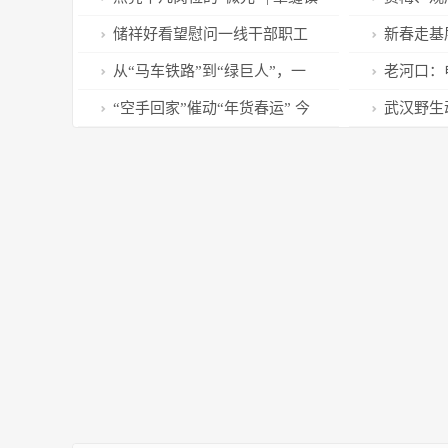
的这些保洁员、养护员获表彰
草堂诗圣文
储祥好看望慰问一线干部职工
新春走基
乔迁迁出新
从“马车铁路”到“绿巨人”，一
老河口：
文了解中国高铁发展史
打烊
“空手回家”催动“年货春运” 今
武汉野生
年春节我省快递量同比增两成
兽” 汉籍