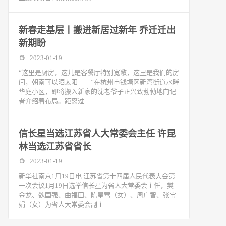
新春走基层丨搬进新居过新年 乔迁迁出
新期盼
2023-01-19
“这里是厨房，这儿是客餐厅特别宽敞，这里是我们的房
间，朝南可以晒太阳……”在杭州市钱塘区新湾街道水畔
华庭小区，即将搬入新家的沈老爷子正兴致勃勃地向记
者介绍着布局。距离过
信长星当选江苏省人大常委会主任 许昆
林当选江苏省省长
2023-01-19
新华社南京1月19日电 江苏省第十四届人民代表大会第
一次会议1月19日选举信长星为省人大常委会主任，樊
金龙、魏国强、曲福田、陈星莺（女）、周广智、张宝
娟（女）为省人大常委会副主