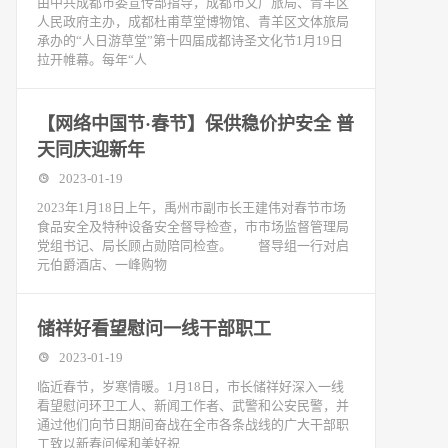
由中共成都市委宣传部指导，成都市文广旅局、青羊区
人民政府主办，成都杜甫草堂博物馆、青羊区文体旅局
承办的“人日游草堂”第十四届成都诗圣文化节1月19日
拉开帷幕。每年“人
【网络中国节·春节】保供稳价护安全 普
天同庆迎新年
2023-01-19
2023年1月18日上午，禹州市副市长王建伟对春节市场
食品安全及特种设备安全督导检查，市市场监督管理局
党组书记、局长顾占勋陪同检查。 督导组一行对启
元伯爵酒店、一峰购物
储祥好看望慰问一线干部职工
2023-01-19
临近春节，岁寒情暖。1月18日，市长储祥好深入一线
看望慰问环卫工人、新闻工作者、武警和公安民警，并
通过他们向节日期间奋战在全市各条战线的广大干部职
工致以新春问候和美好祝