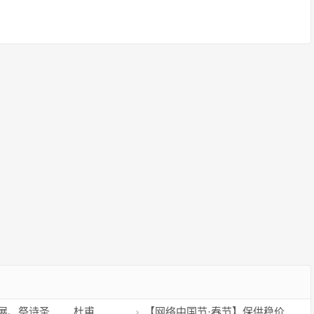
展、祭诗圣…… 杜甫
【网络中国节·春节】保供稳价