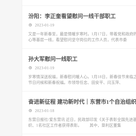
汾阳：李正奎看望慰问一线干部职工
2023-01-19
又是一年新春至，最是情暖岁寒时。1月17日，带着党和政
心等基层一线，看望慰问坚守岗位的工作人员，代表市委
孙大军慰问一线职工
2023-01-19
岁寒情深送祝福，新春慰问暖人心。1月18日，新春佳节来
节日问候和新春祝福。市领导任忠、田安平、闫玉萍、
奋进新征程 建功新时代｜东营市1个自治组
2023-01-18
东营日报社/爱东营讯 近日，民政部印发《关于表彰全国先进
织、1名社区工作者获得表彰。 其中，垦利区董集