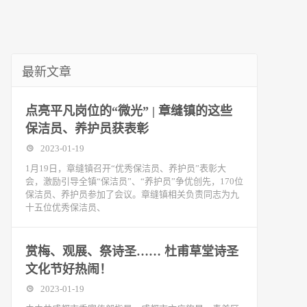
最新文章
点亮平凡岗位的“微光” | 章缝镇的这些
保洁员、养护员获表彰
2023-01-19
1月19日，章缝镇召开“优秀保洁员、养护员”表彰大
会，激励引导全镇“保洁员”、“养护员”争优创先，170位
保洁员、养护员参加了会议。章缝镇相关负责同志为九
十五位优秀保洁员、
赏梅、观展、祭诗圣…… 杜甫草堂诗圣
文化节好热闹！
2023-01-19