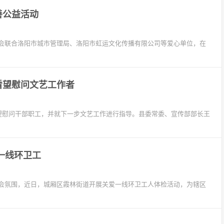
善公益活动
会联合洛阳市城市管理局、洛阳市虹运文化传播有限公司等爱心单位，在
看望慰问文艺工作者
看望慰问干部职工，并就下一步文艺工作进行指导。县委常委、宣传部部长王
一线环卫工
会氛围，近日，城厢区霞林街道开展关爱一线环卫工人体检活动，为辖区