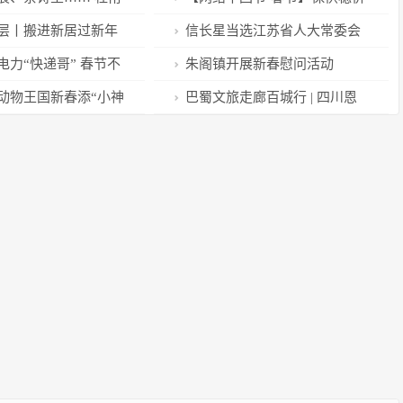
化节好热闹！
护安全 普天同庆迎新年
层丨搬进新居过新年
信长星当选江苏省人大常委会
期盼
主任 许昆林当选江苏省省长
电力“快递哥” 春节不
朱阁镇开展新春慰问活动
动物王国新春添“小神
巴蜀文旅走廊百城行 | 四川恩
羊驼宝宝萌翻游客
阳：“村晚”现场感受幸福生活的
味道