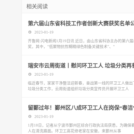
相关阅读
第六届山东省科技工作者创新大赛获奖名单公
2023-01-19
齐鲁网·闪电新闻1月19日讯 近日，由山东省科协主办的第
奖，其中，“低聚物抗性糊精绿色制备关键技术”、“
瑞安市云周街道丨慰问环卫工人 垃圾分类再
2023-01-19
临近春节，家家干净整洁迎新春，奋战第一线的环卫工人做出
垃圾分类工作，云周街道组织垃圾分类宣传员开展环卫工人
留鄞过年！鄞州区八成环卫工人在岗保“春洁
2023-01-19
1月18日，记者从宁波市鄞州区综合行政执法局获悉，为确
人在清洗路面。环卫工高花修老家在安徽，来鄞州从事