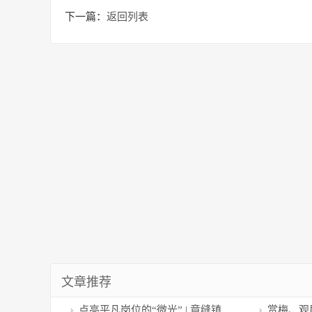
下一篇：
返回列表
文章推荐
点亮平凡岗位的“微光” | 章缝镇
赏梅、观