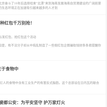
京奋斗了16年后选择结束“北漂”来到海南发展海南自贸港建设的广阔前景
的生态环境正在加速吸引越来越多的人才到
6种红包千万别抢！
与发红包、抢红包这个活动
候但是，有不法分子却从中捣乱制造了一些假红包企图骗取钱财条条君提醒你
！
在于食物中
50亿人的食物中含有工业生产的有害反式脂肪。这个总部设在日内瓦的联合
瓷都公安：为平安坚守 护万家灯火