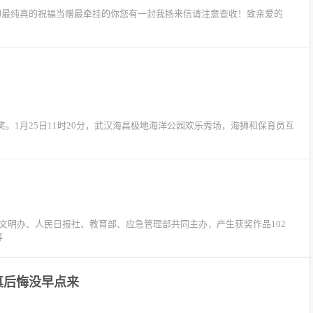
却最纯真的祝福当赠最牵挂的你您有一封我扬来信请注意查收！致亲爱的
。1月25日11时20分，武汉海昌极地海洋公园欢乐秀场，海狮和保育员互
央文明办、人民日报社、教育部、应急管理部共同主办，产生获奖作品102
等
真后悔没早点来