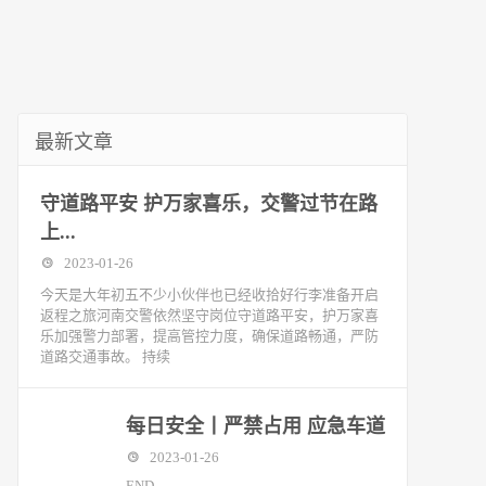
最新文章
守道路平安 护万家喜乐，交警过节在路
上...
2023-01-26
今天是大年初五不少小伙伴也已经收拾好行李准备开启
返程之旅河南交警依然坚守岗位守道路平安，护万家喜
乐加强警力部署，提高管控力度，确保道路畅通，严防
道路交通事故。 持续
每日安全丨严禁占用 应急车道
2023-01-26
END