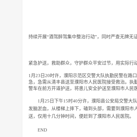
持续开展“酒驾醉驾集中整治行动”，同时严查无牌无
紧急护送，救助群众，守护群众平安过节，用实际行
1月23日20时许，濮阳示范区交警大队执勤民警在
急，急需从清丰县送至濮阳市人民医院接受救治。执
警车在前方开道护送，将患儿安全护送至濮阳市人民
1月25日下午15时40分许，濮阳县公安局交警
发脑淤血，从楼梯上摔下，磕到头部，需要到濮阳市人
送，仅用十几分钟时间，便赶到了濮阳市人民医院。
END