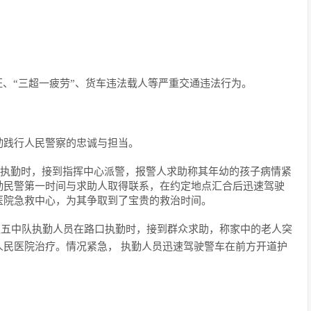
证、“三超一疲劳”、货车违法载人等严重交通违法行为。
动践行人民警察的忠诚与担当。
路口执勤时，接到指挥中心派警，报警人求助称其年幼的孩子病情紧
勤民警第一时间与求助人取得联系，在约定地点汇合后迅速驾驶
医院急救中心，为其争取到了宝贵的救治时间。
大队五中队执勤人员在路口执勤时，接到群众求助，称家中的老人突
民医院治疗。情况紧急， 执勤人员迅速驾驶警车在前方开道护