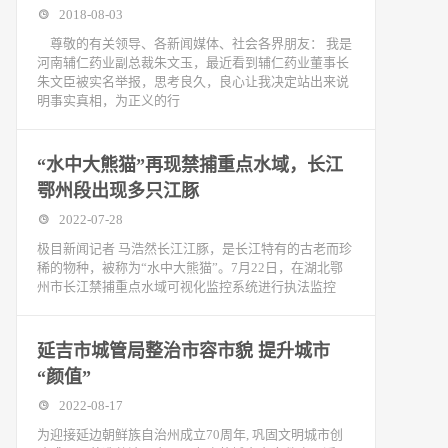
2018-08-03
尊敬的有关领导、各新闻媒体、社会各界朋友： 我是
河南辅仁药业副总裁朱文玉，最近看到辅仁药业董事长
朱文臣被实名举报，思考良久，良心让我决定站出来说
明事实真相，为正义的行
“水中大熊猫”再现禁捕重点水域，长江
鄂州段出现多只江豚
2022-07-28
极目新闻记者 马浩然长江江豚，是长江特有的古老而珍
稀的物种，被称为“水中大熊猫”。7月22日，在湖北鄂
州市长江禁捕重点水域可视化监控系统进行执法监控
延吉市城管局整治市容市貌 提升城市
“颜值”
2022-08-17
为迎接延边朝鲜族自治州成立70周年, 巩固文明城市创