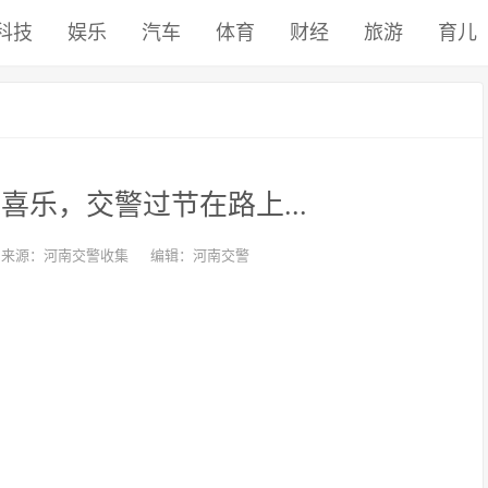
科技
娱乐
汽车
体育
财经
旅游
育儿
喜乐，交警过节在路上...
来源：河南交警收集
编辑：河南交警