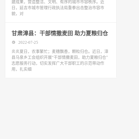
建成果，营造整洁、文明、有序的城市市容秩序。近
日，延吉市城市管理行政执法局重拳出击整治市容市
貌，对
甘肃漳县：干部情撒麦田 助力夏粮归仓
2022-07-25
炎炎夏日，农事繁忙；麦穗飘香，颗粒归仓。近日，漳
县马泉乡工会组织开展“干部情撒麦田，助力夏粮归仓”
志愿服务行动，切实发挥广大干部职工的示范带动作
用，扎实细