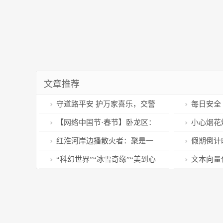
文章推荐
守道路平安 护万家喜乐，交警
每日安全
过节在路上...
【网络中国节·春节】卧龙区：
小心烟花
城管不“打烊” 全力保民生
幸福过新年
红淮河岸边播散火者：聚是一
假期倒计
团火，散是满天星
岗？一图读
“科幻世界”“冰雪奇缘”“美到心
文本向量
坎里”丨童话里的冰雪情 搅起一
波波冰城热