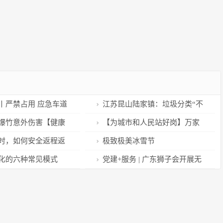
丨严禁占用 应急车道
江苏昆山陆家镇：垃圾分类“不
打烊” 低碳时尚过新年
爆竹意外伤害【健康
【为城市和人民站好岗】万家
】
灯火下，上海嘉定公安一如既往
时，如何安全返程返
极致极美冰雪节
的守护
懂
化的六种常见模式
党建+服务 | 广东狮子会开展无
偿献血新春特别活动