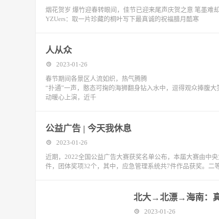
烟花贺岁 爆竹迎春转眼间，佳节已迎来尾声庆贺之意 笔墨难
YZUers：取一片珍藏的桐叶写下最真诚的祝福腊月酷寒
人从众
2023-01-26
春节期间各景区人流如织，热气腾腾
“扑通”一声，憨态可掬的海狮翻身钻入水中，逗得观众捧腹大笑
动暖心上演，近千
公益广告 | 今天我休息
2023-01-26
近期，2022全国公益广告大赛获奖名单公布，本届大赛由中
件，团体奖项32个，其中，应急管理系统共7件作品获奖。二
北大→北漂→海南：
2023-01-26