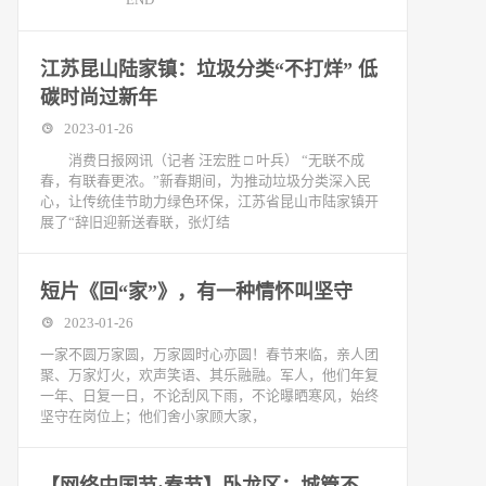
江苏昆山陆家镇：垃圾分类“不打烊” 低
碳时尚过新年
2023-01-26
消费日报网讯（记者 汪宏胜 □ 叶兵） “无联不成
春，有联春更浓。”新春期间，为推动垃圾分类深入民
心，让传统佳节助力绿色环保，江苏省昆山市陆家镇开
展了“辞旧迎新送春联，张灯结
短片《回“家”》，有一种情怀叫坚守
2023-01-26
一家不圆万家圆，万家圆时心亦圆！春节来临，亲人团
聚、万家灯火，欢声笑语、其乐融融。军人，他们年复
一年、日复一日，不论刮风下雨，不论曝晒寒风，始终
坚守在岗位上；他们舍小家顾大家，