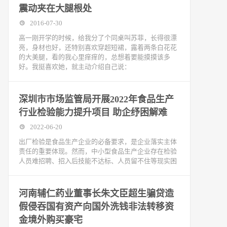
震动夹在大腿根处
2016-07-30
高一刚开学的时候，给我分了个同桌叫苏菲，长得很漂
亮，身材也好，还特别喜欢穿超短裙，露着两条白花花
的大美腿，看的我心里痒痒的，总想着要能摸摸该多
好。我挺喜欢她，就主动介绍自己说：
深圳市市场监管局开展2022年食品生产
行业检验能力提升项目 助企纾困解难
2022-06-20
出厂检验是食品生产企业的必备要求，是企业落实主体
责任的重要体现。然而，中小型食品生产企业存在检验
人员难招聘、招入后技能不达标、人员留不住等现实困
河南辅仁药业董事长朱文臣超生骗贷造
假侵吞国有资产向国外洗钱非法转移资
金境外购买豪宅