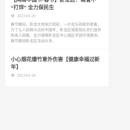
【网络中国节·春节】卧龙区：城管不
“打烊” 全力保民生
2023-01-26
春节期间，卧龙大地张灯结彩，一片欢乐祥和的景象，
为了让人民群众过好中国年，卧龙区城管局队员们放弃
和亲人团聚，全力保障卧龙区中心城区市容环境秩序。
春节期间卧龙区活动众多，
小心烟花爆竹意外伤害【健康幸福过新
年】
2023-01-26