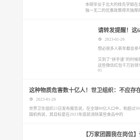
本硕毕业于北大的桂先学姐在北
独一无二的优惠政策得天独厚
请转发提醒！这
2023-01-26
想必很多人新年都会参
又到了“拼手速”的时
这些微信红包千万别领
01
这种物质危害数十亿人！世卫组织：不应存
2023-01-26
世界卫生组织23日发布报告说，在全球80亿人口中，有超过
国机构说，其目标是在2023年底前消除某些食品中的
【万家团圆我在岗位】