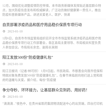
12月，围绕优化调整疫情防控举措，本市政务新媒体发挥贴近基层群众特
点，加大防疫信息发布和权威解读，广泛动员做好健康第一责任人，推出
防疫科普新媒体产品，讲述关爱老人、医护、快递
自贡部署涉疫药品和医疗用品稳价保质专项行动
2023-01-10
1月6日，自贡市市场监管局组织召开全市市场监管系统涉疫药品和医疗用
品稳价保质专项行动工作部署会，各区县局主要领导、市局相关科室负责
人参加会议。市局局长余忠、副局长吴刚
阳江发放500份“防疫健康礼包”
2023-01-10
阳江日报讯（记者/林可欣） 1月9日起，市民政局、市慈善会向我市低保和
特困对象免费发放500份“防疫健康礼包”，在春节来临前向他们送上党和政
府的温暖与关爱。据介绍，每份“防疫健
争分夺秒、环环接力，让基层群众见到药、用好药！
2023-01-10
“滴滴滴...”夜色中，在贵州省医药集团物流配送中心的出货端，四台打印机