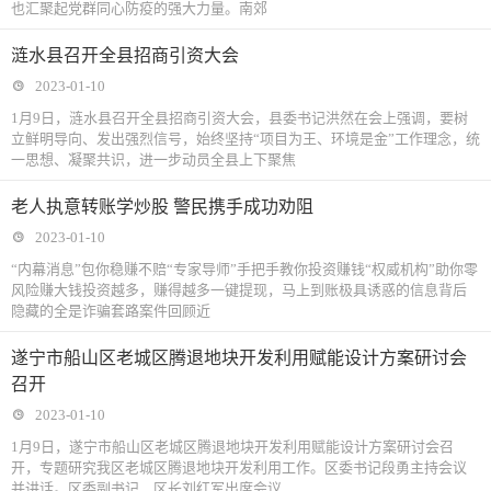
也汇聚起党群同心防疫的强大力量。南郊
涟水县召开全县招商引资大会
2023-01-10
1月9日，涟水县召开全县招商引资大会，县委书记洪然在会上强调，要树
立鲜明导向、发出强烈信号，始终坚持“项目为王、环境是金”工作理念，统
一思想、凝聚共识，进一步动员全县上下聚焦
老人执意转账学炒股 警民携手成功劝阻
2023-01-10
“内幕消息”包你稳赚不赔“专家导师”手把手教你投资赚钱“权威机构”助你零
风险赚大钱投资越多，赚得越多一键提现，马上到账极具诱惑的信息背后
隐藏的全是诈骗套路案件回顾近
遂宁市船山区老城区腾退地块开发利用赋能设计方案研讨会
召开
2023-01-10
1月9日，遂宁市船山区老城区腾退地块开发利用赋能设计方案研讨会召
开，专题研究我区老城区腾退地块开发利用工作。区委书记段勇主持会议
并讲话。区委副书记、区长刘红军出席会议