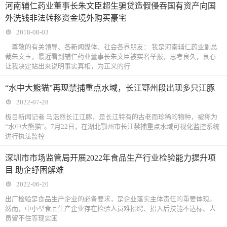
河南辅仁药业董事长朱文臣超生骗贷造假侵吞国有资产向国
外洗钱非法转移资金境外购买豪宅
2018-08-03
尊敬的有关领导、各新闻媒体、社会各界朋友： 我是河南辅仁药业副总
裁朱文玉，最近看到辅仁药业董事长朱文臣被实名举报，思考良久，良心
让我决定站出来说明事实真相，为正义的行
“水中大熊猫”再现禁捕重点水域，长江鄂州段出现多只江豚
2022-07-28
极目新闻记者 马浩然长江江豚，是长江特有的古老而珍稀的物种，被称为
“水中大熊猫”。7月22日，在湖北鄂州市长江禁捕重点水域可视化监控系统
进行执法监控
深圳市市场监管局开展2022年食品生产行业检验能力提升项
目 助企纾困解难
2022-06-20
出厂检验是食品生产企业的必备要求，是企业落实主体责任的重要体现。
然而，中小型食品生产企业存在检验人员难招聘、招入后技能不达标、人
员留不住等现实困