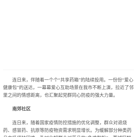
历史
美食
军事
国际
情感
故事
美文
连日来，伴随着一个个“共享药箱”的陆续投用。一份份“爱心
健康包”的送达，一幕幕爱心互助场景在我市不断上演，拉近了邻
里之间的情感距离，也汇聚起党群同心防疫的强大力量。
南郊社区
连日来，随着国家疫情防控措施的优化调整，群众对退烧
药、感冒药、抗原等防疫物资需求明显增长。为缓解部分种类药