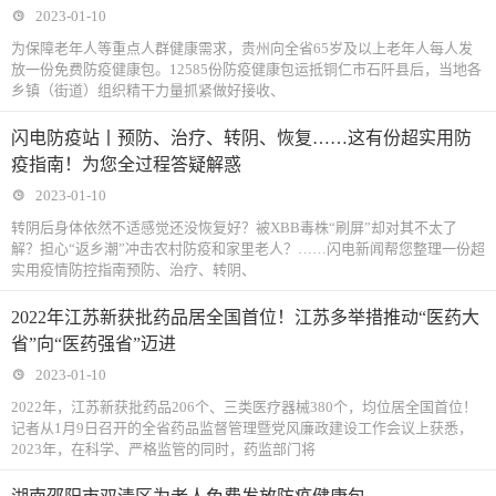
2023-01-10
为保障老年人等重点人群健康需求，贵州向全省65岁及以上老年人每人发
放一份免费防疫健康包。12585份防疫健康包运抵铜仁市石阡县后，当地各
乡镇（街道）组织精干力量抓紧做好接收、
闪电防疫站丨预防、治疗、转阴、恢复……这有份超实用防
疫指南！为您全过程答疑解惑
2023-01-10
转阴后身体依然不适感觉还没恢复好？被XBB毒株“刷屏”却对其不太了
解？担心“返乡潮”冲击农村防疫和家里老人？……闪电新闻帮您整理一份超
实用疫情防控指南预防、治疗、转阴、
2022年江苏新获批药品居全国首位！江苏多举措推动“医药大
省”向“医药强省”迈进
2023-01-10
2022年，江苏新获批药品206个、三类医疗器械380个，均位居全国首位！
记者从1月9日召开的全省药品监督管理暨党风廉政建设工作会议上获悉，
2023年，在科学、严格监管的同时，药监部门将