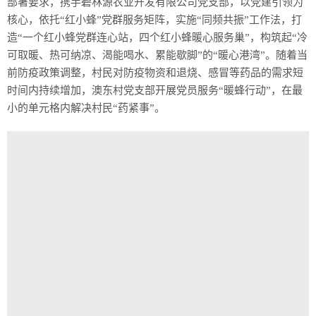
部署要求，携手碧林源农业开发有限公司党支部，以党建引领为
核心，依托“红小蜂”党群服务矩阵，实施“同频共振”工作法，打
造“一个红小蜂党群连心站，四个红小蜂暖心服务巢”，构筑起“冷
可取暖、热可纳凉、渴能喝水、累能歇脚”的“暖心港湾”。随着当
前防疫政策调整，村民对防疫物资和退烧、感冒等药品的需求短
时间内持续增加，澳东村党支部开展党员服务“暖蜂行动”，在最
小的单元格内解决村民“药紧事”。