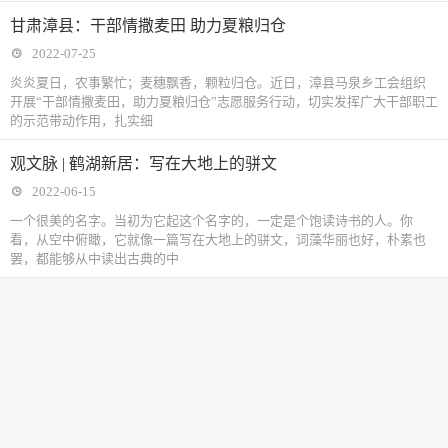
甘肃漳县：干部情撒麦田 助力夏粮归仓
2022-07-25
炎炎夏日，农事繁忙；麦穗飘香，颗粒归仓。近日，漳县马泉乡工会组织
开展“干部情撒麦田，助力夏粮归仓”志愿服务行动，切实发挥广大干部职工
的示范带动作用，扎实细
观文脉 | 鹤湖新居：写在大地上的骈文
2022-06-15
一个很美的名字。当初为它起这个名字的，一定是个饱读诗书的人。你
看，从空中俯瞰，它就像一篇写在大地上的骈文，词藻华丽也好，朴素也
罢，都能够从中读出古典的中