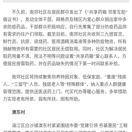
不久前，南郊社区在居民群中发出了《“共享药箱 邻里互助”
倡议书》，发动全体干部、网格员及辖区内爱心群众捐出家中多
余防疫药品，干部群众积极响应，自行先筹集了部分防疫药品供
有需求的住户们领取。截至目前，南郊社区共收到三九感冒灵、
鲜竹沥、抗原、退烧药、医用酒精消毒液等多种防疫物资，所有
捐献物资供有需要的社区居民无偿取用。同时，社区为解决居民
取药用量不清、用法不明等问题设置“共享药箱”爱心联系人，方
便居民按需取药，并在药品缺失的情况下第一时间联系补给。
南郊社区将持续聚焦供养特困对象、低保家庭、“重度”残疾
人、“三留守”人员、独居老人等“特殊群体”，纳入重点人群健康
管理范围，提供送医送药上门、代买代办等暖心服务，多举措助
力实现老有所依、弱有所扶、困有所助。
澳东村
涵江区白沙镇澳东村紧紧围绕市委“党建引领 夯基惠民”工程