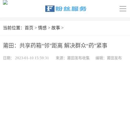
导
航
首页
当前位置：
首页
>
情感
>
故事
>
科技
莆田：共享药箱“邻”距离 解决群众“药”紧事
娱乐
日期：
2023-01-10 15:59:31
来源：莆田发布收集
编辑：莆田发布
汽车
体育
财经
旅游
育儿