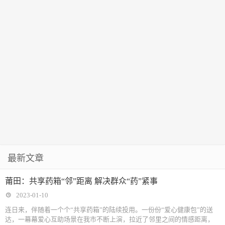
最新文章
莆田：共享药箱“邻”距离 解决群众“药”紧事
2023-01-10
连日来，伴随着一个个“共享药箱”的陆续投用。一份份“爱心健康包”的送
达，一幕幕爱心互助场景在我市不断上演，拉近了邻里之间的情感距离，