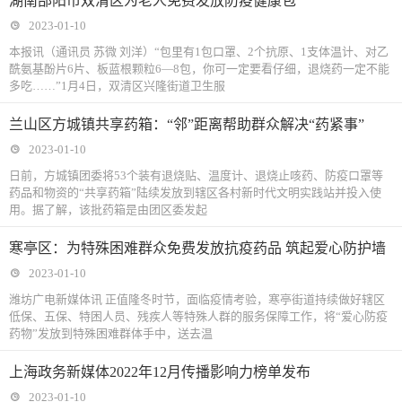
湖南邵阳市双清区为老人免费发放防疫健康包
2023-01-10
本报讯（通讯员 苏微 刘洋）“包里有1包口罩、2个抗原、1支体温计、对乙
酰氨基酚片6片、板蓝根颗粒6—8包，你可一定要看仔细，退烧药一定不能
多吃……”1月4日，双清区兴隆街道卫生服
兰山区方城镇共享药箱：“邻”距离帮助群众解决“药紧事”
2023-01-10
日前，方城镇团委将53个装有退烧贴、温度计、退烧止咳药、防疫口罩等
药品和物资的“共享药箱”陆续发放到辖区各村新时代文明实践站并投入使
用。据了解，该批药箱是由团区委发起
寒亭区：为特殊困难群众免费发放抗疫药品 筑起爱心防护墙
2023-01-10
潍坊广电新媒体讯 正值隆冬时节，面临疫情考验，寒亭街道持续做好辖区
低保、五保、特困人员、残疾人等特殊人群的服务保障工作，将“爱心防疫
药物”发放到特殊困难群体手中，送去温
上海政务新媒体2022年12月传播影响力榜单发布
2023-01-10