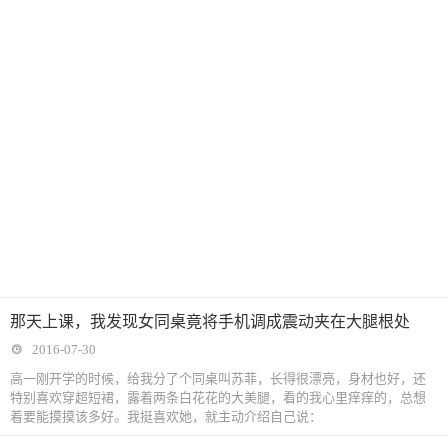
那天上课，我发现女同桌竟将手机调成震动夹在大腿根处
2016-07-30
高一刚开学的时候，给我分了个同桌叫苏菲，长得很漂亮，身材也好，还
特别喜欢穿超短裙，露着两条白花花的大美腿，看的我心里痒痒的，总想
着要能摸摸该多好。我挺喜欢她，就主动介绍自己说：