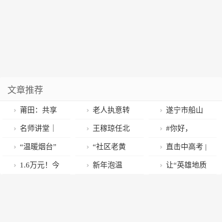
文章推荐
莆田：共享
老人执意转
遂宁市船山
药箱“邻”距离
账学炒股 警民
区老城区腾退
名师讲堂｜
王稼琼任北
#你好，
解决群众“药”
携手成功劝阻
地块开发利用
钟传祎：基于
京交通大学党
110#曹锋：无
“温暖烟台”
“社区老黄
直击中高考 |
紧事
赋能设计方案
跨学科学习的
委书记 余祖俊
论到哪里 我都
慈善捐助活动
牛”彭必学、
探究：古汉语
1.6万元！今
新年泡温
让“英雄地质
研讨会召开
作文教学探索
任校长
是人民的警察
为50户困难家
“渝警飞手”徐
“劝说”义项举
年越秀西湖花
泉，yǔ kē！
队”旗帜永远飘
（四）
庭发放爱心物
开放等10名民
隅
市“标王”出炉
扬
资
警荣膺“2022