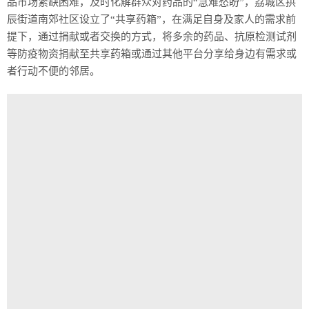
品市场紧缺困难，及时化解群众对药品的“急难愁盼”，荔城区拱
辰街道南郊社区设立了“共享药箱”，在满足自身及家人的需求前
提下，通过捐献或者交换的方式，将多余的药品、抗原检测试剂
等防疫物资捐献至共享药箱或通过其他平台分享给身边有需求或
者行动不便的邻居。