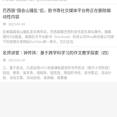
巴西版“国会山骚乱”后，脸书等社交媒体平台称正在删除煽
动性内容
2023-01-10
在美国国会山骚乱发生两年后，巴西首都巴西利亚也发生类似事件。据路
透社9日报道，美国社交平台脸书（Facebook）的母公司Meta和谷歌公司旗
下的视频分享网站YouTube周一表示，它们正在
名师讲堂｜钟传祎：基于跨学科学习的作文教学探索（四）
2023-01-10
三、基于技法，凸显实用2022年版课标提到的写作形式（限于小学阶段）
包括：便条、留言条、请假条、短信息、简短的书信、读书笔记、活动计
划、活动方案、活动总结、演讲稿、成果报