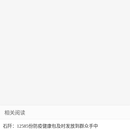
年最美渝警楷
模”称号
相关阅读
石阡：12585份防疫健康包及时发放到群众手中