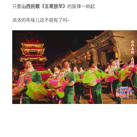
只要
山西民歌《五哥放羊》
的旋律一响起
浓浓的年味儿这不就有了吗~