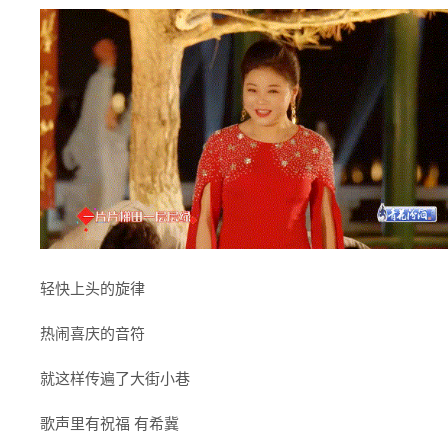
轻快上头的旋律
热闹喜庆的音符
就这样传遍了大街小巷
歌声里有祝福 有希冀