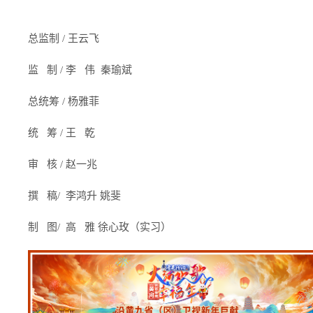
总监制 / 王云飞
监 制 / 李 伟 秦瑜斌
总统筹 / 杨雅菲
统 筹 / 王 乾
审 核 / 赵一兆
撰 稿/ 李鸿升 姚斐
制 图/ 高 雅 徐心玫（实习）