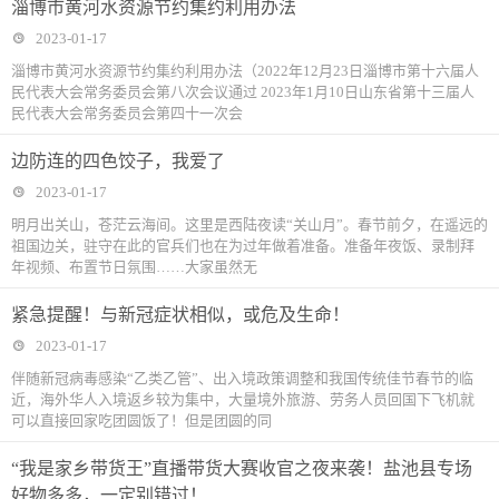
淄博市黄河水资源节约集约利用办法
2023-01-17
淄博市黄河水资源节约集约利用办法（2022年12月23日淄博市第十六届人
民代表大会常务委员会第八次会议通过 2023年1月10日山东省第十三届人
民代表大会常务委员会第四十一次会
边防连的四色饺子，我爱了
2023-01-17
明月出关山，苍茫云海间。这里是西陆夜读“关山月”。春节前夕，在遥远的
祖国边关，驻守在此的官兵们也在为过年做着准备。准备年夜饭、录制拜
年视频、布置节日氛围……大家虽然无
紧急提醒！与新冠症状相似，或危及生命！
2023-01-17
伴随新冠病毒感染“乙类乙管”、出入境政策调整和我国传统佳节春节的临
近，海外华人入境返乡较为集中，大量境外旅游、劳务人员回国下飞机就
可以直接回家吃团圆饭了！但是团圆的同
“我是家乡带货王”直播带货大赛收官之夜来袭！盐池县专场
好物多多，一定别错过！