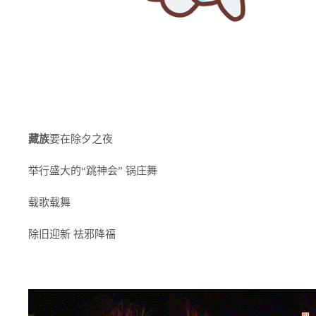
藏族
要在除夕之夜
举行盛大的“跳神会” 锅庄舞
载歌载舞
除旧迎新 祛邪降福