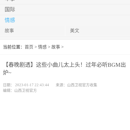
国际
情感
故事
美文
当前位置：
首页
>
情感
>
故事
>
【春晚剧透】这些小曲儿太上头！过年必听BGM出
炉~
日期：
2023-01-17 22:43:44
来源：山西卫视官方收集
编辑：山西卫视官方