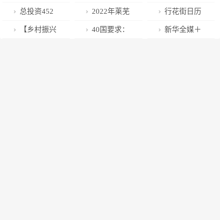
儿太上头！过
有！可！观！
棉毯首次回家
｜尝美食、买
鸦路节点互通
上线，亮点纷
总投资452
2022年莱芜
行花街日历
年必听BGM出
展出！
年货……节庆
工程完成今年
呈不容错过…
亿！隆基绿能
区高庄街道
来了！广东人
【乡村振兴
40国要求：
新华全媒＋
炉~
“叹”非遗系列
首联箱梁浇筑
最新项目落户
12345服务过
爱的年花原来
在和政】开展
立即撤销！
丨北京街头年
活动在广州永
西咸新区
程满意率100%
产自这里
技能培训 助力
味渐浓
庆坊举行
乡村振兴