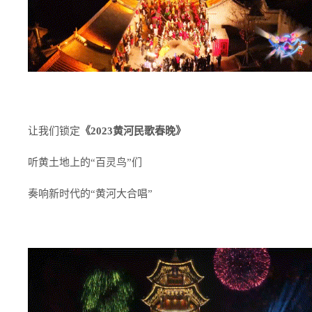
让我们锁定
《2
023黄河民歌春晚》
听黄土地上的“百灵鸟”们
奏响新时代的“黄河大合唱”