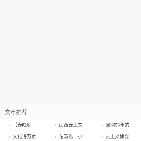
文章推荐
【春晚剧
山西云上文
阔别56年的
透】这些小曲
博会，大！
国宝南宋密山
文化进万家
花溪路—小
云上文博会