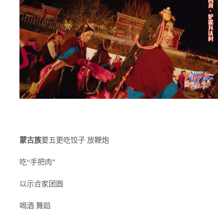
蒙古族
要五更吃饺子 放鞭炮
吃“手把肉”
以示合家团圆
喝酒 舞蹈