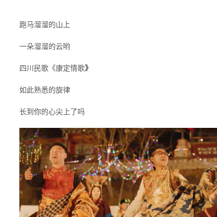
跑马溜溜的山上
一朵溜溜的云哟
四川民歌《康定情歌
》
如此熟悉的旋律
长到你的心尖上了吗