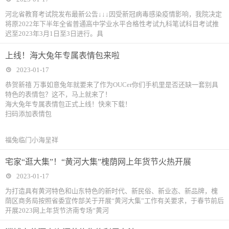
河北省教育考试院发布最新公告↓↓↓因受新冠病毒感染疫情影响，我院决定
将原2022年下半年全省普通高中学业水平合格性考试九科笔试科目考试推
迟至2023年3月1日至3日进行。具
上线！海大兔年专属表情包来啦
2023-01-17
恭贺新禧 万事如意兔年就要来了作为OUCer你们手机里是否还缺一套别具
特色的表情包？这不，马上就来了！
海大兔年专属表情包正式上线！快来下载！
扫码添加表情包
福兔临门小海呈祥
宅家“逛大集”！“黄河大集”槐荫网上年货节火热开展
2023-01-17
为打造具有黄河特色和山东特色的新时代、新民俗、新业态、新品牌，槐
荫区商务局按照省委宣传部关于开展“黄河大集”工作有关要求，于春节前后
开展2023网上年货节济南专场“黄河