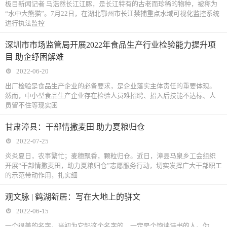
极目新闻记者 马浩然长江江豚，是长江特有的古老而珍稀的物种，被称为
“水中大熊猫”。7月22日，在湖北鄂州市长江禁捕重点水域可视化监控系统
进行执法监控
深圳市市场监管局开展2022年食品生产行业检验能力提升项
目 助企纾困解难
2022-06-20
出厂检验是食品生产企业的必备要求，是企业落实主体责任的重要体现。
然而，中小型食品生产企业存在检验人员难招聘、招入后技能不达标、人
员留不住等现实困
甘肃漳县：干部情撒麦田 助力夏粮归仓
2022-07-25
炎炎夏日，农事繁忙；麦穗飘香，颗粒归仓。近日，漳县马泉乡工会组织
开展“干部情撒麦田，助力夏粮归仓”志愿服务行动，切实发挥广大干部职工
的示范带动作用，扎实细
观文脉 | 鹤湖新居：写在大地上的骈文
2022-06-15
一个很美的名字。当初为它起这个名字的，一定是个饱读诗书的人。你