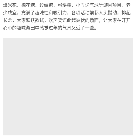
爆米花、棉花糖、绞绞糖、蛋烘糕、小丑送气球等游园项目，老
少咸宜，充满了趣味性和吸引力，各项活动前都人头攒动，排起
长龙，大家跃跃欲试，欢声笑语此起彼伏的场面，让大家在开开
心心的趣味游园中感觉过年的气息又近了一些。