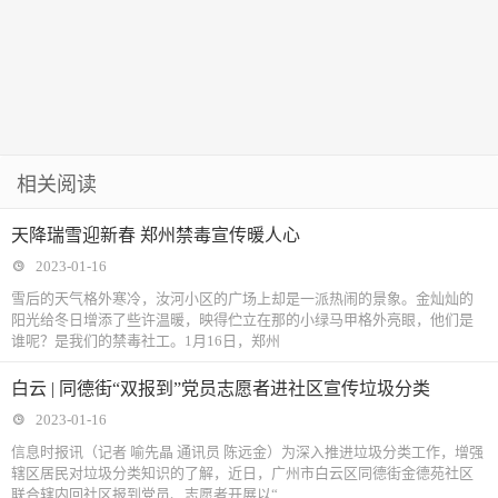
相关阅读
天降瑞雪迎新春 郑州禁毒宣传暖人心
2023-01-16
雪后的天气格外寒冷，汝河小区的广场上却是一派热闹的景象。金灿灿的
阳光给冬日增添了些许温暖，映得伫立在那的小绿马甲格外亮眼，他们是
谁呢？是我们的禁毒社工。1月16日，郑州
白云 | 同德街“双报到”党员志愿者进社区宣传垃圾分类
2023-01-16
信息时报讯（记者 喻先晶 通讯员 陈远金）为深入推进垃圾分类工作，增强
辖区居民对垃圾分类知识的了解，近日，广州市白云区同德街金德苑社区
联合辖内回社区报到党员、志愿者开展以“