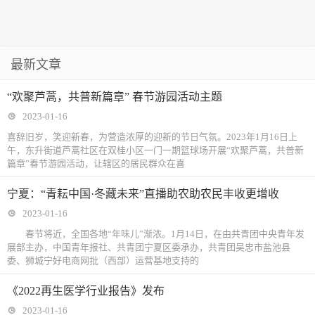
最新文章
“欢聚芦蒿，共普新篇章” 春节游园活动主题
2023-01-16
喜辞旧岁，笑迎新春，为营造浓厚的迎新的节日气氛。2023年1月16日上
午，东升街道芦蒿社区在双桂小区一门一期篮球场开展“欢聚芦蒿，共普新
篇章”春节游园活动，让辖区的居民群众在喜
宁夏：“青耘中国·冬藏未来”直播助农助农民丰收更增收
2023-01-16
春节将近，全国各地“年味儿”渐浓。1月14日，在由共青团中央青年发
展部主办，中国青年报社、共青团宁夏区委承办，共青团吴忠市盐池县
委、狮城宁好电商网批（西部）运营基地支持的
《2022再生医学行业报告》发布
2023-01-16