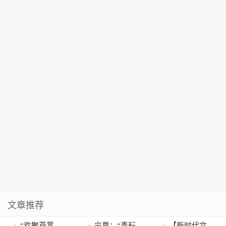
文章推荐
“欢聚芦蒿，
宁夏：“青耘
【新时代文