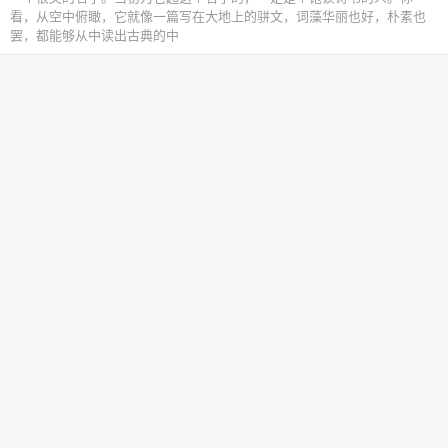
看，从空中俯瞰，它就像一篇写在大地上的骈文，词藻华丽也好，朴素也
罢，都能够从中读出古典的中