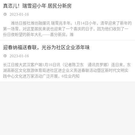
真恣儿！瑞雪迎小年 居民分新房
2023-01-16
潍坊日报社潍坊融媒讯 瑞雪兆丰年。1月14日小年，清早迎来了新年的
第一场雪，对这里居民来说也迎来了一个喜庆的日子，因为他们收到了一
份日夜盼望的新年大礼——喜分新房。潍
迎春纳福送春联，光谷为社区企业添年味
2023-01-16
长江日报大武汉客户端1月16日讯（记者陈卫东 通讯员罗娜）连日来，东
湖高新区文化旅游体育局进社区进企业义务送春联活动暨区新时代文明实
践中心文化进万家活动广泛开展，6位业内知