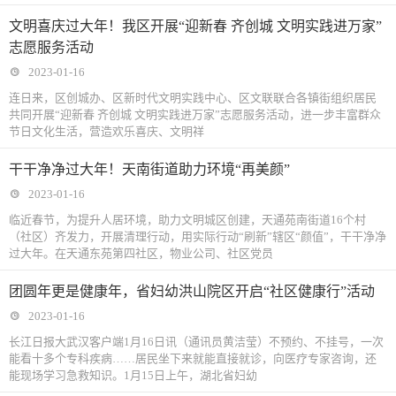
文明喜庆过大年！我区开展“迎新春 齐创城 文明实践进万家”
志愿服务活动
2023-01-16
连日来，区创城办、区新时代文明实践中心、区文联联合各镇街组织居民
共同开展“迎新春 齐创城 文明实践进万家”志愿服务活动，进一步丰富群众
节日文化生活，营造欢乐喜庆、文明祥
干干净净过大年！天南街道助力环境“再美颜”
2023-01-16
临近春节，为提升人居环境，助力文明城区创建，天通苑南街道16个村
（社区）齐发力，开展清理行动，用实际行动“刷新”辖区“颜值”，干干净净
过大年。在天通东苑第四社区，物业公司、社区党员
团圆年更是健康年，省妇幼洪山院区开启“社区健康行”活动
2023-01-16
长江日报大武汉客户端1月16日讯（通讯员黄洁莹）不预约、不挂号，一次
能看十多个专科疾病……居民坐下来就能直接就诊，向医疗专家咨询，还
能现场学习急救知识。1月15日上午，湖北省妇幼