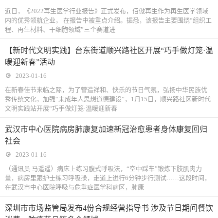
近日，《2022再生医学行业报告》正式发布，佰傲再生作为再生医学领域
内的优秀领航企业， 在报告中被重点介绍。据悉，该报告主要围绕“组织工
程、再生材料、干细胞领域”三个赛道进
【新时代文明实践】台东街道顺兴路社区开展“巧手做灯笼·温
暖迎新春”活动
2023-01-16
在新春佳节来临之际，为了营造祥和、快乐的节日气氛，弘扬中华民族优
秀传统文化，加强“未成年人思想道德建设”，1月15日，顺兴路社区新时代
文明实践站开展“巧手做灯笼·温暖迎新春
武汉市中心医院病房肺康复加速新冠治愈患者身体康复回归
社会
2023-01-16
（通讯员 马遥遥）病床上练习腹式呼吸法，“空中踩车”锻炼下肢肌肉力
量，病房里跟护士练习呼吸操，走道上进行6分钟步行测试……这段时间，
在武汉市中心医院呼吸与危重症医学科病区，肺康
深圳市市场监管局发布4份合规经营指导书 涉及节日期间餐饮