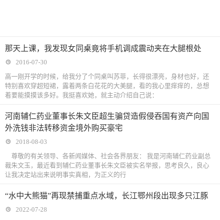
那天上课，我发现女同桌竟将手机调成震动夹在大腿根处
2016-07-30
高一刚开学的时候，给我分了个同桌叫苏菲，长得很漂亮，身材也好，还
特别喜欢穿超短裙，露着两条白花花的大美腿，看的我心里痒痒的，总想
着要能摸摸该多好。我挺喜欢她，就主动介绍自己说：
河南辅仁药业董事长朱文臣超生骗贷造假侵吞国有资产向国
外洗钱非法转移资金境外购买豪宅
2018-08-03
尊敬的有关领导、各新闻媒体、社会各界朋友： 我是河南辅仁药业副总
裁朱文玉，最近看到辅仁药业董事长朱文臣被实名举报，思考良久，良心
让我决定站出来说明事实真相，为正义的行
“水中大熊猫”再现禁捕重点水域，长江鄂州段出现多只江豚
2022-07-28