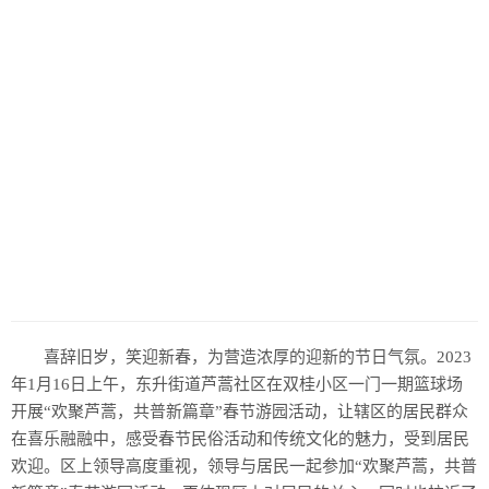
喜辞旧岁，笑迎新春，为营造浓厚的迎新的节日气氛。2023
年1月16日上午，东升街道芦蒿社区在双桂小区一门一期篮球场
开展“欢聚芦蒿，共普新篇章”春节游园活动，让辖区的居民群众
在喜乐融融中，感受春节民俗活动和传统文化的魅力，受到居民
欢迎。区上领导高度重视，领导与居民一起参加“欢聚芦蒿，共普