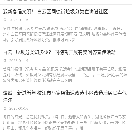
迎新春倡文明！ 白云区同德街垃圾分类宣讲进社区
2023-01-16
信息时报讯（记者 喻先晶 通讯员 陈远金）春节的脚步越来越近，近日，广
州市白云区同德街横滘望江社区开展“迎新春 倡文明”垃圾分类科普宣传活
动，引导居民做好垃圾分类，低碳时尚过新
白云 | 垃圾分类知多少？ 同德街开展有奖问答宣传活动
2023-01-16
信息时报讯（记者 喻先晶 通讯员 陈远金）“过期药品属于有害垃圾，纸箱
是可回收物，剩饭剩菜丢到有机易腐垃圾桶……”近日，一场别出心裁的垃
圾分类知识有奖问答宣传活动在白云区同
焕然一新过新年 枝江市马家店街道政苑小区改造后居民喜气
洋洋
2023-01-16
冬日的阳光，总是特别珍贵。1月9日，趁着太阳露头，湖北省枝江市马家
店街道丰坪巷社区政苑小区的居民姜奶奶换上一身白色练功服，来到小区
广场上，和几个老姐妹一起跳起了扇子舞。在焕