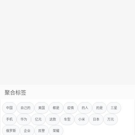
聚合标签
中国
自己的
美国
都是
疫情
的人
的是
三星
手机
华为
亿元
这款
车型
小米
日本
万元
俄罗斯
企业
民警
荣耀