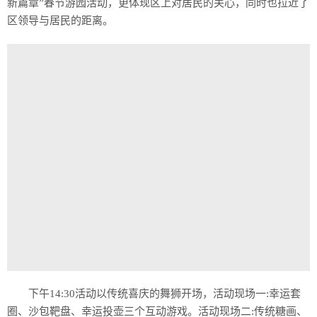
新篇章”春节游园活动，更体现区上对居民的关心，同时也拉近了
区领导与居民的距离。
下午14:30活动以传统喜庆的舞狮开场，活动现场一:幸运套
圈、沙包靶盘、幸运投壶三个互动游戏。活动现场二:传统糖画、