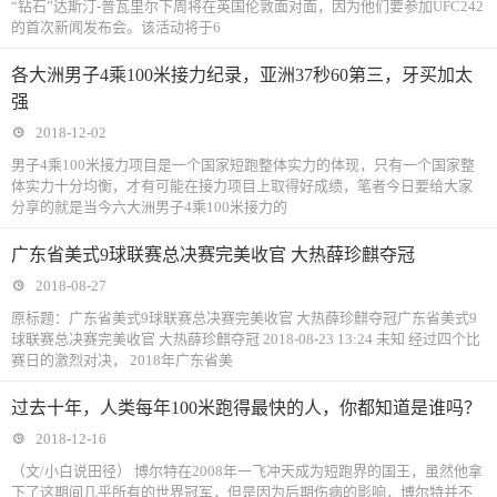
“钻石”达斯汀-普瓦里尔下周将在英国伦敦面对面，因为他们要参加UFC242
的首次新闻发布会。该活动将于6
各大洲男子4乘100米接力纪录，亚洲37秒60第三，牙买加太
强
2018-12-02
男子4乘100米接力项目是一个国家短跑整体实力的体现，只有一个国家整
体实力十分均衡，才有可能在接力项目上取得好成绩，笔者今日要给大家
分享的就是当今六大洲男子4乘100米接力的
广东省美式9球联赛总决赛完美收官 大热薛珍麒夺冠
2018-08-27
原标题：广东省美式9球联赛总决赛完美收官 大热薛珍麒夺冠广东省美式9
球联赛总决赛完美收官 大热薛珍麒夺冠 2018-08-23 13:24 未知 经过四个比
赛日的激烈对决， 2018年广东省美
过去十年，人类每年100米跑得最快的人，你都知道是谁吗？
2018-12-16
（文/小白说田径） 博尔特在2008年一飞冲天成为短跑界的国王，虽然他拿
下了这期间几乎所有的世界冠军，但是因为后期伤病的影响，博尔特并不