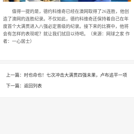
值得一提的是，德约科维奇已经在澳网取得了26连胜，他创
造了澳网的连胜纪录。不仅如此，德约科维奇还保持着自己在年
度首个大满贯进入八强必定晋级的纪录。接下来的比赛中，他将
会有怎样的表现呢？就让我们拭目以待吧。（来源：网球之家 作
者：一心居士）
上一篇：
时也命也！七次冲击大满贯四强未果，卢布追平一项
最差纪录！
下一篇：
返回列表