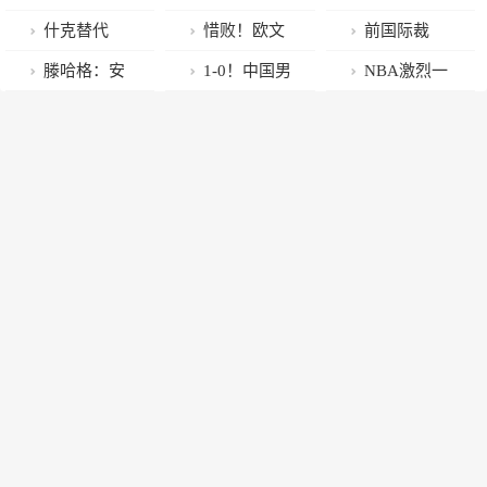
德约科维奇取
贯四强未果，
虽已预料但仍
展：火箭主动
人：刚看完巴
库里也没用？
什克替代
惜败！欧文
前国际裁
胜在澳网再创
卢布追平一项
伤感
调低要价！或
萨比赛，想问
小库里空砍32
者？佩杜拉：
30+10杜兰特
判：皇家社会
滕哈格：安
1-0！中国男
NBA激烈一
纪录
最差纪录！
效仿塔克交
登贝莱是不是
分，欧文30分
国米已经接触
抢戏，哈登
球员被罚下没
东尼本场踢得
足热身赛击败
战：哈登欧文
易，3队对其
比姆巴佩都强
10助攻难求一
了巴黎的中后
23+7功过相
问题，之前铲
很棒，现在的
叙利亚给球迷
关键时刻神仙
有意
胜
卫金彭贝
抵，库里尽力
莱万就该吃牌
拉什福德不可
新春献礼，未
打架 6人吃T杜
创新高
阻挡
来值得期待！
兰特全程看戏