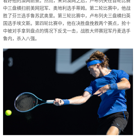
看好他的澳网前景。然而，来到澳网之后，卢布列夫在首轮比赛
中三盘横扫前美网冠军、奥地利选手蒂姆。第二轮比赛中，他战
胜了芬兰选手鲁苏武奥里。第三轮比赛中，卢布列夫三盘横扫英
国选手埃文斯。第四轮比赛中，他在决胜盘挽救两个赛点，抢十
中被对手拿到盘点的情况下反戈一击，战胜大师赛冠军丹麦选手
鲁内，杀入八强。