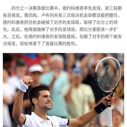
四分之一决赛首盘比赛中，德约科维奇率先发球，前三局都
各自保发。第四局，卢布列夫有三次局点机会却都没能把握住，
德约科维奇抓住机会破掉了对手的发球局，取得了比分上的领
先。此后，他再度破掉了对手的发球局，把比分差距进一步扩
大。之后，在德约科维奇的发球胜盘局，化解了对手的两个破发
点保发，轻松地拿下了首盘比赛的胜利。