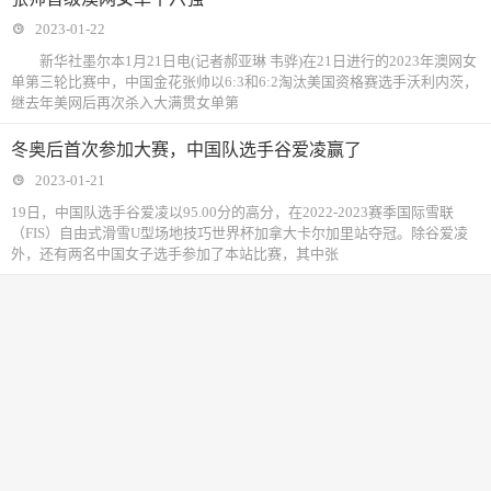
2023-01-22
新华社墨尔本1月21日电(记者郝亚琳 韦骅)在21日进行的2023年澳网女
单第三轮比赛中，中国金花张帅以6:3和6:2淘汰美国资格赛选手沃利内茨，
继去年美网后再次杀入大满贯女单第
冬奥后首次参加大赛，中国队选手谷爱凌赢了
2023-01-21
19日，中国队选手谷爱凌以95.00分的高分，在2022-2023赛季国际雪联
（FIS）自由式滑雪U型场地技巧世界杯加拿大卡尔加里站夺冠。除谷爱凌
外，还有两名中国女子选手参加了本站比赛，其中张