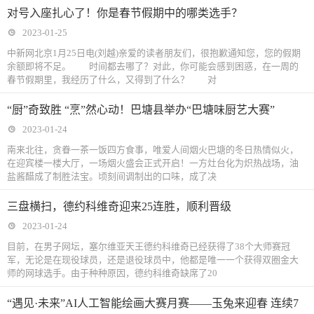
对号入座扎心了！你是春节假期中的哪类选手？
2023-01-25
中新网北京1月25日电(刘越)亲爱的读者朋友们，很抱歉通知您，您的假期
余额即将不足。 时间都去哪了？对此，你可能会感到困惑，在一周的
春节假期里，我经历了什么，又得到了什么？ 对
“厨”奇致胜 “烹”然心动！巴塘县举办“巴塘味厨艺大赛”
2023-01-24
南来北往，贪眷一茶一饭四方食事，唯爱人间烟火巴塘的冬日热情似火，
在迎宾楼一楼大厅，一场烟火盛会正式开启！一方灶台化为炽热战场，油
盐酱醋成了制胜法宝。顷刻间调制出的口味，成了决
三盘横扫，德约科维奇迎来25连胜，顺利晋级
2023-01-24
目前，在男子网坛，塞尔维亚天王德约科维奇已经获得了38个大师赛冠
军，无论是在现役球员，还是退役球员中，他都是唯一一个获得双圈金大
师的网球选手。由于种种原因，德约科维奇缺席了20
“遇见·未来”AI人工智能绘画大赛月赛——玉兔来迎春 连续7