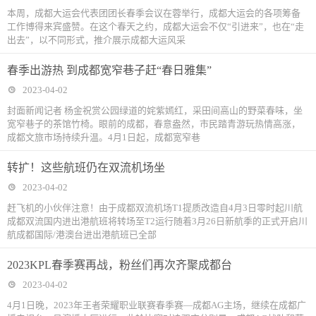
本周，成都大运会代表团团长春季会议在蓉举行，成都大运会的各项筹备
工作博得来宾盛赞。在这个春天之约，成都大运会不仅“引进来”，也在“走
出去”，以不同形式，推介展示成都大运风采
春季出游热 到成都宽窄巷子赶“春日雅集”
2023-04-02
封面新闻记者 杨金祝赏公园绿道的姹紫嫣红，采田间高山的野菜春味，坐
宽窄巷子的茶馆竹椅。眼前的成都，春意盎然，市民踏青游玩热情高涨，
成都文旅市场持续升温。4月1日起，成都宽窄巷
转扩！这些航班仍在双流机场坐
2023-04-02
赶飞机的小伙伴注意！由于成都双流机场T1提质改造自4月3日零时起川航
成都双流国内进出港航班将转场至T2运行随着3月26日新航季的正式开启川
航成都国际/港澳台进出港航班已全部
2023KPL春季赛再战，粉丝们再次齐聚成都台
2023-04-02
4月1日晚，2023年王者荣耀职业联赛春季赛—成都AG主场，继续在成都广