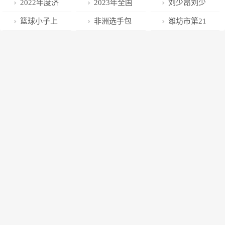
劣！
赢得“开门红”
薪！场均得分
2023兰州马拉
4 羽毛球女子
2022年度济
2023年全国
刘少昂刘少
排在广东队第
松定档6月11
双打输球事件
南市乒乓球俱
U系列青少年
林包揽1000米
篮球小子上
非洲选手包
潍坊市第21
8，朱芳雨这
日
乐部联赛总决
男子水球冠军
冠亚军
演巅峰对决
揽2023厦马男
届运动会越野
回看走了眼？
赛圆满落幕
赛在江门开赛
女冠军
长跑竞走比赛
在高密举行