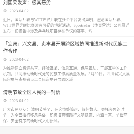
刘国梁发声：极其恶劣！
2023-04-02
近日，国际乒联与WTT世界乒联在多个平台发出声明，澄清国际乒联、
WTT世界乒联比赛没有可疑的博彩活动，Sportradar（体育雷达）公司最近
发布一份报告中涉及乒乓球项目存在争议的赛事，均
「宜宾」兴文县、贞丰县开展跨区域协同推进新时代民族工
作合作
2023-04-02
为推动建立资源共享、经验互鉴、信息互通、保障互助、干部互学的工作
机制，共同推动新时代党的民族工作高质量发展，3月30日，四川省兴文县
民宗局与贵州省贞丰县民宗局开展跨区域
清明节致全区人民的一封信
2023-04-02
广大市民朋友： 清明节将至，在这慎终追远、缅怀故人、寄托哀思的时
节，为全面推行移风易俗，积极培育和践行文明健康、内涵丰富、节俭环
保、安全有序的新时代文明新风。