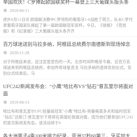
举国欢庆！C罗捧起欧国联奖杯一幕登上三大葡媒头版头条
2019-06-11
虎扑6月11日讯 欧国联决赛中C罗领衔的葡萄牙1-0战胜了荷兰，队长C罗代
表葡萄牙国家队捧起了第一届欧国联冠军奖杯。今日，《球报》《竞技
报》和《纪录报》三大葡媒头版头条齐齐
百万球迷送别马拉多纳，阿根廷总统费尔南德斯到现场悼念
2020-11-28
对于阿根廷来说，这注定是悲伤的一天。北京时间昨晚至今晨，近百万名
球迷来到阿根廷总统府，参加传奇球星迭戈·马拉多纳的遗体告别仪式。告
别仪式结束后，马
UFC242新闻发布会：“小鹰”哈比布VS“钻石”普瓦里尔将面对
面
2019-06-13
哈比布和普瓦里尔UFC轻量级冠军“小鹰”哈比布-努曼格莫多夫和临时冠军
“钻石”达斯汀-普瓦里尔下周将在英国伦敦面对面，因为他们要参加UFC242
的首次新闻发布会。该活动将于6
各大洲男子4乘100米接力纪录，亚洲37秒60第三，牙买加太