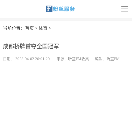
导
航
首页
当前位置：
首页
>
体育
>
科技
成都桥牌首夺全国冠军
娱乐
日期：
2023-04-02 20:01:20
来源：听堂FM收集
编辑：听堂FM
汽车
体育
财经
旅游
育儿