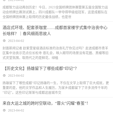
成都智力运动再创历史！今日，2023全国桥牌团体赛暨第五届全国智力运
动会桥牌比赛测试赛上，四川成都队一举夺得甲级组冠军，这是成都队在
全国桥牌团体赛上取得的历史最佳战绩，也是世
酒店式环境、配套茶咖室……成都首家楼宇式集中治丧中心
长啥样？｜春风细雨思故人
2023-04-02
封面新闻记者 赵紫萱星级酒店标准的治丧礼厅你见过吗？走进成都市青羊
区集中治丧示范点位长松寺·恩礼会，映入眼帘的场景没有花圈、黑幔等旧
式灵堂氛围，取而代之的是鲜花、绿植
【历史文化】扬雄留下了哪些成都“印记”？
2023-04-02
扬雄留下了哪些成都“印记扬雄的一生，不仅在文学上取得了巨大成就，更
重要的是，他的文学作品和人生履历，为家乡成都留下了许多流传千年的
“印记”。这些印记渐渐与成都这座城市交
来自大运之城的跨时空联动，“蓉火”闪耀“春茧”！
2023-04-02