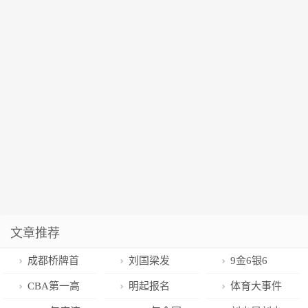
文章推荐
成都桥牌首
刘国梁发
9金6银6
夺全国冠军
声：极其恶
铜！浙江水军
CBA第一高
明起报名
体育大事件