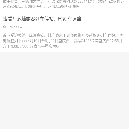
播电视台一号演播大厅进行。此轮比赛对决双方分别是：成都AG战队和苏
州KSG战队。比赛刚开始，成都AG战队就收获
速看！多趟旅客列车停站、时刻有调整
2023-04-02
近期受沪蓉线、成渝高铁、峨广线施工调整图影响多趟旅客列车停站、时
刻调整如下↓↓↓4月10日至6月30日重庆西—青岛G1836/7次重庆西07:55开
永川东08:17/08:19青岛—重庆西G