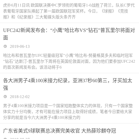
虎扑6月11日讯 欧国联决赛中C罗领衔的葡萄牙1-0战胜了荷兰，队长C罗代
表葡萄牙国家队捧起了第一届欧国联冠军奖杯。今日，《球报》《竞技
报》和《纪录报》三大葡媒头版头条齐齐
UFC242新闻发布会：“小鹰”哈比布VS“钻石”普瓦里尔将面对
面
2019-06-13
哈比布和普瓦里尔UFC轻量级冠军“小鹰”哈比布-努曼格莫多夫和临时冠军
“钻石”达斯汀-普瓦里尔下周将在英国伦敦面对面，因为他们要参加UFC242
的首次新闻发布会。该活动将于6
各大洲男子4乘100米接力纪录，亚洲37秒60第三，牙买加太
强
2018-12-02
男子4乘100米接力项目是一个国家短跑整体实力的体现，只有一个国家整
体实力十分均衡，才有可能在接力项目上取得好成绩，笔者今日要给大家
分享的就是当今六大洲男子4乘100米接力的
广东省美式9球联赛总决赛完美收官 大热薛珍麒夺冠