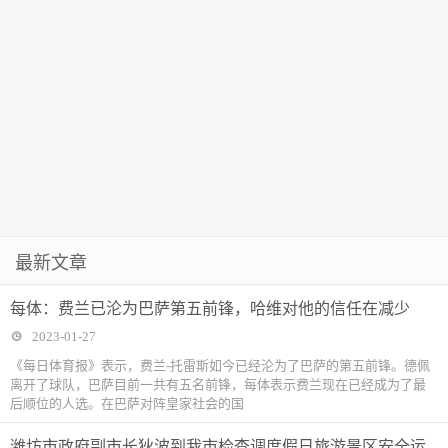
最新文章
每体：费兰已沦为巴萨第五前锋，哈维对他的信任在减少
2023-01-27
《每日体育报》表示，费兰-托雷斯如今已经沦为了巴萨的第五前锋。德佩
离开了球队，巴萨目前一共有五名前锋，每体表示费兰现在已经成为了最
后顺位的人选。在巴萨对阵皇家社会的国
潍坊市政府副市长狄波到我市检查调度假日旅游景区安全运