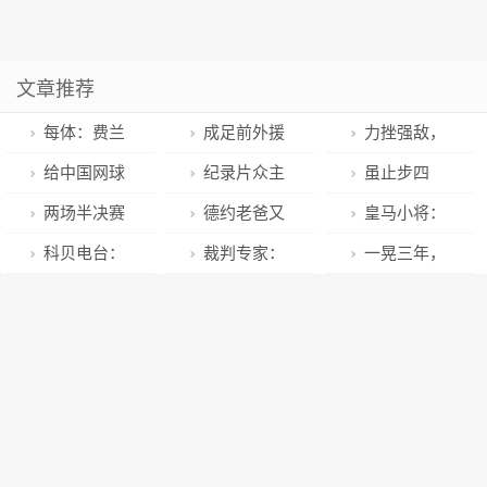
文章推荐
每体：费兰
成足前外援
力挫强敌，
已沦为巴萨第
找到新工作，
中国小将闪耀
给中国网球
纪录片众主
虽止步四
五前锋，哈维
充满争议的“耍
澳网青少年赛
军团算算帐：
角竟全部早早
强，但仍是胜
两场半决赛
德约老爸又
皇马小将：
对他的信任在
宝”动作将在欧
场，未来或不
9人参赛创造
出局，是偶然
利者，阿扎伦
还没打，西西
惹麻烦，莱巴
这一天让人难
科贝电台：
裁判专家：
一晃三年，
减少
洲联赛再现？
可限量
历史，澳网一
还是另有玄
卡这十年不容
帕斯和德约都
金娜完胜阿扎
忘，我的首秀
罗德里戈胫骨
塞瓦略斯应被
科比，你在那
共卷走多少奖
机？
易
已放言夺冠了
伦卡决赛再战
便是赢得马德
受伤，门迪很
红牌罚下
边可好？
金
白俄罗斯人
里德比
难出战皇家社
会