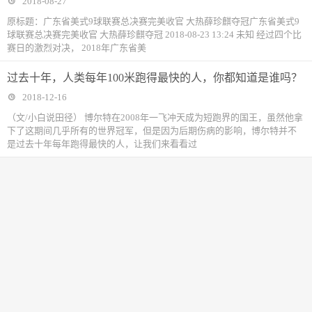
2018-08-27
原标题：广东省美式9球联赛总决赛完美收官 大热薛珍麒夺冠广东省美式9
球联赛总决赛完美收官 大热薛珍麒夺冠 2018-08-23 13:24 未知 经过四个比
赛日的激烈对决， 2018年广东省美
过去十年，人类每年100米跑得最快的人，你都知道是谁吗？
2018-12-16
（文/小白说田径） 博尔特在2008年一飞冲天成为短跑界的国王，虽然他拿
下了这期间几乎所有的世界冠军，但是因为后期伤病的影响，博尔特并不
是过去十年每年跑得最快的人，让我们来看看过