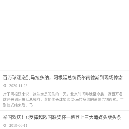
百万球迷送别马拉多纳，阿根廷总统费尔南德斯到现场悼念
2020-11-28
对于阿根廷来说，这注定是悲伤的一天。北京时间昨晚至今晨，近百万名
球迷来到阿根廷总统府，参加传奇球星迭戈·马拉多纳的遗体告别仪式。告
别仪式结束后，马
举国欢庆！C罗捧起欧国联奖杯一幕登上三大葡媒头版头条
2019-06-11