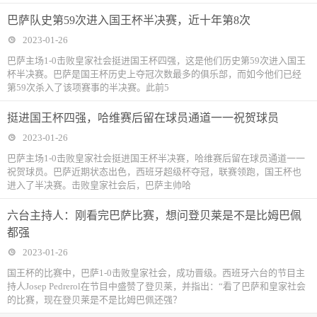
巴萨队史第59次进入国王杯半决赛，近十年第8次
2023-01-26
巴萨主场1-0击败皇家社会挺进国王杯四强，这是他们历史第59次进入国王
杯半决赛。巴萨是国王杯历史上夺冠次数最多的俱乐部，而如今他们已经
第59次杀入了该项赛事的半决赛。此前5
挺进国王杯四强，哈维赛后留在球员通道一一祝贺球员
2023-01-26
巴萨主场1-0击败皇家社会挺进国王杯半决赛，哈维赛后留在球员通道一一
祝贺球员。巴萨近期状态出色，西班牙超级杯夺冠，联赛领跑，国王杯也
进入了半决赛。击败皇家社会后，巴萨主帅哈
六台主持人：刚看完巴萨比赛，想问登贝莱是不是比姆巴佩
都强
2023-01-26
国王杯的比赛中，巴萨1-0击败皇家社会，成功晋级。西班牙六台的节目主
持人Josep Pedrerol在节目中盛赞了登贝莱，并指出：“看了巴萨和皇家社会
的比赛，现在登贝莱是不是比姆巴佩还强？