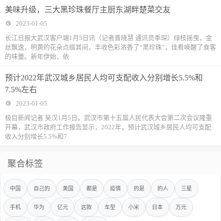
美味升级，三大黑珍珠餐厅主厨东湖畔楚菜交友
2023-01-05
长江日报大武汉客户端1月5日讯（记者晋晓慧 通讯员季琛）绿枝摇曳，金
丝飘逸，明黄的花朵点缀其间，丰收色彩浓香了“黑珍珠”，佳肴唤醒了食客
的味蕾。新年伊始，依
预计2022年武汉城乡居民人均可支配收入分别增长5.5%和
7.5%左右
2023-01-05
极目新闻记者 吴汉1月5日，武汉市第十五届人民代表大会第二次会议隆重
开幕，武汉市政府工作报告显示，2022年，预计武汉城乡居民人均可支配
收入分别增长5.5%和7
聚合标签
中国
自己的
美国
都是
疫情
的是
的人
三星
手机
华为
亿元
这款
车型
小米
日本
万元