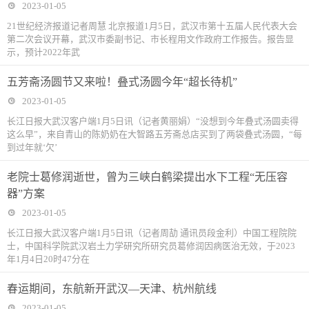
2023-01-05
21世纪经济报道记者周慧 北京报道1月5日，武汉市第十五届人民代表大会
第二次会议开幕，武汉市委副书记、市长程用文作政府工作报告。报告显
示，预计2022年武
五芳斋汤圆节又来啦！叠式汤圆今年“超长待机”
2023-01-05
长江日报大武汉客户端1月5日讯（记者黄丽娟）“没想到今年叠式汤圆卖得
这么早”，来自青山的陈奶奶在大智路五芳斋总店买到了两袋叠式汤圆，“每
到过年就‘欠’
老院士葛修润逝世，曾为三峡白鹤梁提出水下工程“无压容
器”方案
2023-01-05
长江日报大武汉客户端1月5日讯（记者周劼 通讯员段金利）中国工程院院
士，中国科学院武汉岩土力学研究所研究员葛修润因病医治无效，于2023
年1月4日20时47分在
春运期间，东航新开武汉—天津、杭州航线
2023-01-05