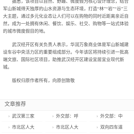
据悉，该项目以自然、野趣、微度假为核心设计理念，结合
军山新城得天独厚的山水资源与生态环境，打造“林”“岩”“谷”三
大主题，通过多元化业态让人们可以在购物的同时近距离亲近自
然，成为一处拥有休闲、餐饮、娱乐、社交、购物等一站式体验
的城市微度假目的地。
武汉经开区有关负责人表示，华润万象商业体是军山新城建
设车谷中央活力区的重要组成部分。今年该区将持续引进一批高
端文旅、国际社区项目，助推武汉经开区建设宜居宜业现代新
城。
版权归原作者所有，向原创致敬
文章推荐
武汉第三家
外交部：呼
外交部：中
华润万象系商
吁各方秉持科
国疫情防控措
市北区人大
市北区人大
双向四车道