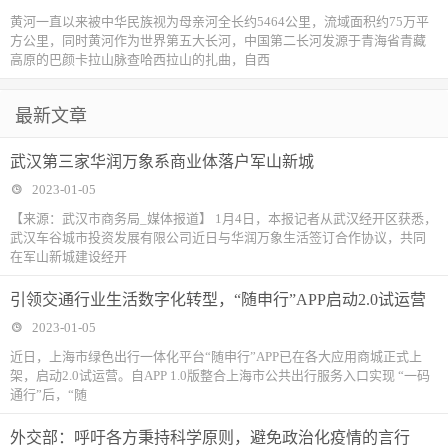
黄河一直以来被中华民族视为母亲河全长约5464公里，流域面积约75万平
方公里，同时黄河作为世界第五大长河，中国第二长河发源于青海省青藏
高原的巴颜卡拉山脉查哈西拉山的扎曲，自西
最新文章
武汉第三家华润万象系商业体落户军山新城
2023-01-05
【来源：武汉市商务局_媒体报道】 1月4日，本报记者从武汉经开区获悉，
武汉车谷城市投资发展有限公司近日与华润万象生活签订合作协议，共同
在军山新城建设经开
引领交通行业生活数字化转型，“随申行”APP启动2.0试运营
2023-01-05
近日，上海市绿色出行一体化平台“随申行”APP已在各大应用商城正式上
架，启动2.0试运营。自APP 1.0版整合上海市公共出行服务入口实现 “一码
通行”后，“随
外交部：呼吁各方秉持科学原则，避免政治化疫情的言行