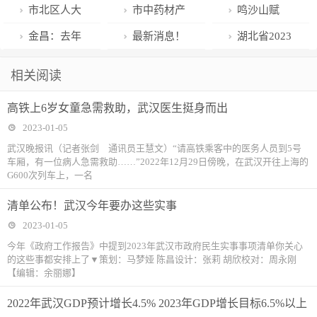
业体落户军山
学原则，避免
施优化调整以
代表阎晓然：
代表张英英：
变双向六车
市北区人大
市中药材产
鸣沙山赋
新城
政治化疫情的
来，多次同世
建立医院与属
在延安路建设
道，拓宽通
代表王德海：
业链专家受邀
金昌：去年
最新消息！
湖北省2023
言行
卫组织召开技
区资源共建共
文化活动广场
车！崂山区秦
街道做好智慧
为湖北科技特
前11月份金昌
昆明南站附近
年全国硕士研
相关阅读
术交流会
享机制
岭路将打造网
社区基础数据
派员工作站
市发改部门招
正建设5条市
究生招生考试
高铁上6岁女童急需救助，武汉医生挺身而出
红街区
收集
（茶店镇）揭
商引资到位资
政道路
（初试）成绩
2023-01-05
牌
金12.5亿元
公布时间及复
武汉晚报讯（记者张剑 通讯员王慧文）“请高铁乘客中的医务人员到5号
车厢，有一位病人急需救助……”2022年12月29日傍晚，在武汉开往上海的
核办法
G600次列车上，一名
清单公布！武汉今年要办这些实事
2023-01-05
今年《政府工作报告》中提到2023年武汉市政府民生实事事项清单你关心
的这些事都安排上了▼策划：马梦娅 陈昌设计：张莉 胡欣校对：周永刚
【编辑：余丽娜】
2022年武汉GDP预计增长4.5% 2023年GDP增长目标6.5%以上