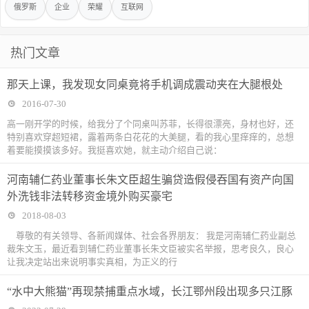
俄罗斯
企业
荣耀
互联网
热门文章
那天上课，我发现女同桌竟将手机调成震动夹在大腿根处
2016-07-30
高一刚开学的时候，给我分了个同桌叫苏菲，长得很漂亮，身材也好，还
特别喜欢穿超短裙，露着两条白花花的大美腿，看的我心里痒痒的，总想
着要能摸摸该多好。我挺喜欢她，就主动介绍自己说：
河南辅仁药业董事长朱文臣超生骗贷造假侵吞国有资产向国
外洗钱非法转移资金境外购买豪宅
2018-08-03
尊敬的有关领导、各新闻媒体、社会各界朋友： 我是河南辅仁药业副总
裁朱文玉，最近看到辅仁药业董事长朱文臣被实名举报，思考良久，良心
让我决定站出来说明事实真相，为正义的行
“水中大熊猫”再现禁捕重点水域，长江鄂州段出现多只江豚