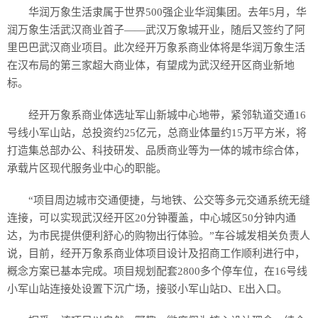
华润万象生活隶属于世界500强企业华润集团。去年5月，华
润万象生活武汉商业首子——武汉万象城开业，随后又签约了阿
里巴巴武汉商业项目。此次经开万象系商业体将是华润万象生活
在汉布局的第三家超大商业体，有望成为武汉经开区商业新地
标。
经开万象系商业体选址军山新城中心地带，紧邻轨道交通16
号线小军山站，总投资约25亿元，总商业体量约15万平方米，将
打造集总部办公、科技研发、品质商业等为一体的城市综合体，
承载片区现代服务业中心的职能。
“项目周边城市交通便捷，与地铁、公交等多元交通系统无缝
连接，可以实现武汉经开区20分钟覆盖，中心城区50分钟内通
达，为市民提供便利舒心的购物出行体验。”车谷城发相关负责人
说，目前，经开万象系商业体项目设计及招商工作顺利进行中，
概念方案已基本完成。项目规划配套2800多个停车位，在16号线
小军山站连接处设置下沉广场，接驳小军山站D、E出入口。