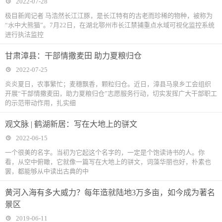
2022-07-28
极目新闻记者 马浩然长江江豚，是长江特有的古老而珍稀的物种，被称为
“水中大熊猫”。7月22日，在湖北鄂州市长江禁捕重点水域可视化监控系统
进行执法监控
甘肃漳县：干部情撒麦田 助力夏粮归仓
2022-07-25
炎炎夏日，农事繁忙；麦穗飘香，颗粒归仓。近日，漳县马泉乡工会组织
开展“干部情撒麦田，助力夏粮归仓”志愿服务行动，切实发挥广大干部职工
的示范带动作用，扎实细
观文脉 | 鹤湖新居：写在大地上的骈文
2022-06-15
一个很美的名字。当初为它起这个名字的，一定是个饱读诗书的人。你
看，从空中俯瞰，它就像一篇写在大地上的骈文，词藻华丽也好，朴素也
罢，都能够从中读出古典的中
黄河入海有多大威力？每年造就陆地3万多亩，如今成为著名
景区
2019-06-11