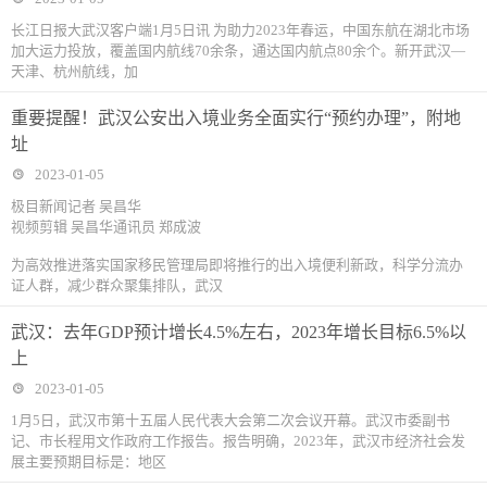
长江日报大武汉客户端1月5日讯 为助力2023年春运，中国东航在湖北市场
加大运力投放，覆盖国内航线70余条，通达国内航点80余个。新开武汉—
天津、杭州航线，加
重要提醒！武汉公安出入境业务全面实行“预约办理”，附地
址
2023-01-05
极目新闻记者 吴昌华
视频剪辑 吴昌华通讯员 郑成波
为高效推进落实国家移民管理局即将推行的出入境便利新政，科学分流办
证人群，减少群众聚集排队，武汉
武汉：去年GDP预计增长4.5%左右，2023年增长目标6.5%以
上
2023-01-05
1月5日，武汉市第十五届人民代表大会第二次会议开幕。武汉市委副书
记、市长程用文作政府工作报告。报告明确，2023年，武汉市经济社会发
展主要预期目标是：地区