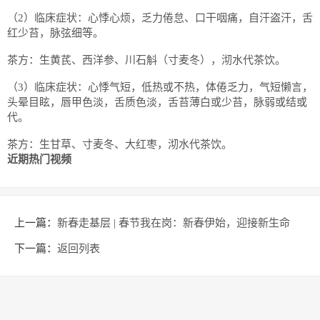
（2）临床症状：心悸心烦，乏力倦怠、口干咽痛，自汗盗汗，舌
红少苔，脉弦细等。
茶方：生黄芪、西洋参、川石斛（寸麦冬），沏水代茶饮。
（3）临床症状：心悸气短，低热或不热，体倦乏力，气短懒言，
头晕目眩，唇甲色淡，舌质色淡，舌苔薄白或少苔，脉弱或结或
代。
茶方：生甘草、寸麦冬、大红枣，沏水代茶饮。
近期热门视频
上一篇：
新春走基层 | 春节我在岗：新春伊始，迎接新生命
下一篇：
返回列表