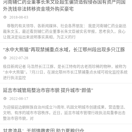
河南辅仁药业董事长朱文臣超生骗贷造假侵吞国有资产向国
外洗钱非法转移资金境外购买豪宅
2018-08-03
尊敬的有关领导、各新闻媒体、社会各界朋友： 我是河南辅仁药业副总
裁朱文玉，最近看到辅仁药业董事长朱文臣被实名举报，思考良久，良心
让我决定站出来说明事实真相，为正义的行
“水中大熊猫”再现禁捕重点水域，长江鄂州段出现多只江豚
2022-07-28
极目新闻记者 马浩然长江江豚，是长江特有的古老而珍稀的物种，被称为
“水中大熊猫”。7月22日，在湖北鄂州市长江禁捕重点水域可视化监控系统
进行执法监控
延吉市城管局整治市容市貌 提升城市“颜值”
2022-08-17
为迎接延边朝鲜族自治州成立70周年, 巩固文明城市创建成果，营造整洁、
文明、有序的城市市容秩序。近日，延吉市城市管理行政执法局重拳出击
整治市容市貌，对
甘肃漳县：干部情撒麦田 助力夏粮归仓