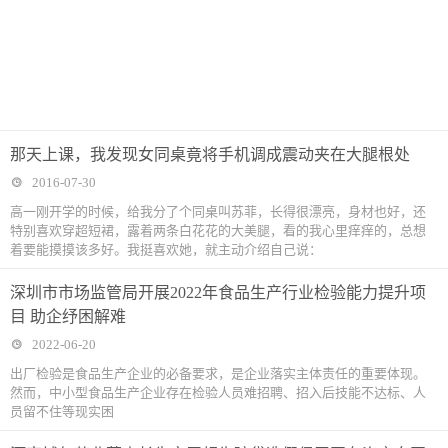
那天上课，我发现女同桌竟将手机调成震动夹在大腿根处
2016-07-30
高一刚开学的时候，给我分了个同桌叫苏菲，长得很漂亮，身材也好，还
特别喜欢穿超短裙，露着两条白花花的大美腿，看的我心里痒痒的，总想
着要能摸摸该多好。我挺喜欢她，就主动介绍自己说：
深圳市市场监管局开展2022年食品生产行业检验能力提升项
目 助企纾困解难
2022-06-20
出厂检验是食品生产企业的必备要求，是企业落实主体责任的重要体现。
然而，中小型食品生产企业存在检验人员难招聘、招入后技能不达标、人
员留不住等现实困