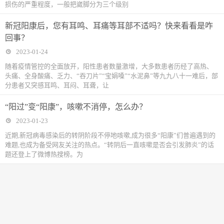
损伤的严重程度，一般把崴脚分为三个级别
新冠阳康后，您有耳鸣、耳痛等耳部不适吗？快来看看是咋
回事？
2023-01-24
随着疫情管控的全面放开，阳性患者数量激增，大多数患者历经了高热、
头痛、全身酸痛、乏力、“吞刀片”“宝娟嗓”“水泥鼻”等九九八十一难后，部
分患者又突感耳鸣、耳闷、耳聋，让
“阳过”变“阳康”，咳嗽不消停，怎么办？
2023-01-23
近期,新冠病毒感染后的转阴阶段不停地咳嗽,成为很多“阳康”们普遍遇到的
难题,也成为备受网友关注的热点。“转阴后一直咳嗽是否会引发肺炎”的话
题还登上了微博热搜榜。为