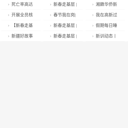
死亡率高达
新春走基层 |
湘籍华侨新
80%！“阳康”
春节我在岗：
春故事： 30年
开展全员核
春节我在岗|
我在高新过
后过年，千万
新春伊始，迎
了，终于能陪
酸检测？此地
安全不打烊
大年
【新春走基
新春走基层 |
假期每日睡
警惕这种病
接新生命
父亲一起过年
最新回应
——嘉峪关市
层】岁寒情暖
春节我在岗：
到日上三竿？
新疆好故事
新春走基层 |
新训动态丨
消防救援支队
心意满满
为生命“守岁”
冬天起床咋这
｜比利时丹尼
春节我在岗：
伙食保障暖心
南湖消防救援
么难！
大叔在新疆实
守护人民口腔
又暖胃
站
现了两个梦想
健康