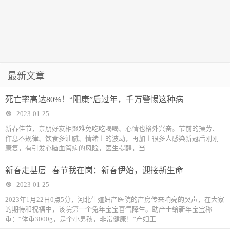
最新文章
死亡率高达80%！“阳康”后过年，千万警惕这种病
2023-01-25
新春佳节，亲朋好友相聚难免吃吃喝喝、心情也格外兴奋。节前的操劳、
作息不规律、饮食多油腻、情绪上的波动，再加上很多人感染新冠后刚刚
康复，有引发心脑血管病的风险，医生提醒，当
新春走基层 | 春节我在岗：新春伊始，迎接新生命
2023-01-25
2023年1月22日0点5分，河北生殖妇产医院的产房传来响亮的哭声，在大家
的期待和祝福中，该院第一个兔年宝宝喜气降生。助产士给新年宝宝称
重：“体重3000g，是个小男孩，非常健康！”产妇王