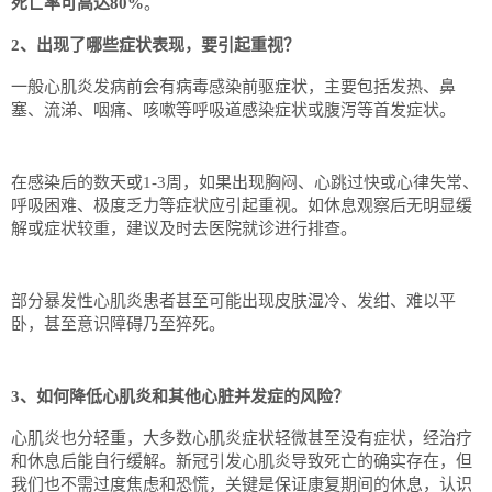
死亡率可高达80%
。
2、出现了哪些症状表现，要引起重视？
一般心肌炎发病前会有病毒感染前驱症状，主要包括发热、鼻
塞、流涕、咽痛、咳嗽等呼吸道感染症状或腹泻等首发症状。
在感染后的数天或1-3周，如果出现胸闷、心跳过快或心律失常、
呼吸困难、极度乏力等症状应引起重视。如休息观察后无明显缓
解或症状较重，建议及时去医院就诊进行排查。
部分暴发性心肌炎患者甚至可能出现皮肤湿冷、发绀、难以平
卧，甚至意识障碍乃至猝死。
3、如何降低心肌炎和其他心脏并发症的风险？
心肌炎也分轻重，大多数心肌炎症状轻微甚至没有症状，经治疗
和休息后能自行缓解。新冠引发心肌炎导致死亡的确实存在，但
我们也不需过度焦虑和恐慌，关键是保证康复期间的休息，认识