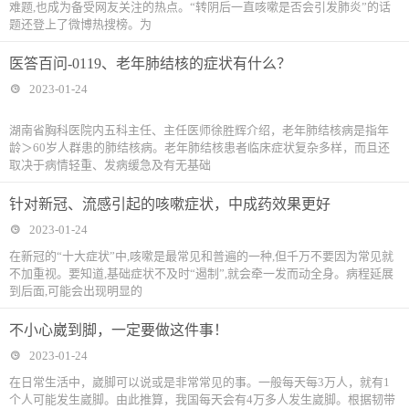
难题,也成为备受网友关注的热点。“转阴后一直咳嗽是否会引发肺炎”的话
题还登上了微博热搜榜。为
医答百问-0119、老年肺结核的症状有什么？
2023-01-24
湖南省胸科医院内五科主任、主任医师徐胜辉介绍，老年肺结核病是指年
龄＞60岁人群患的肺结核病。老年肺结核患者临床症状复杂多样，而且还
取决于病情轻重、发病缓急及有无基础
针对新冠、流感引起的咳嗽症状，中成药效果更好
2023-01-24
在新冠的“十大症状”中,咳嗽是最常见和普遍的一种,但千万不要因为常见就
不加重视。要知道,基础症状不及时“遏制”,就会牵一发而动全身。病程延展
到后面,可能会出现明显的
不小心崴到脚，一定要做这件事！
2023-01-24
在日常生活中，崴脚可以说或是非常常见的事。一般每天每3万人，就有1
个人可能发生崴脚。由此推算，我国每天会有4万多人发生崴脚。根据韧带