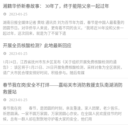
湘籍华侨新春故事： 30年了，终于能陪父亲一起过年
2023-01-25
湖南日报全媒体记者 黄晗 通讯员 刘为百节年为首，春节是中国人最看重的
团圆节日。对华侨华人来说，更有着不同的含义。“我将近30年没和父亲一
起过年，这次回来，就是为了不留下遗
开展全员核酸检测？此地最新回应
2023-01-25
1月24日，江西省抚州市东乡区发布《关于组织开展免费核酸检测的通
告》：该区将于1月25日、26日开展免费核酸检测，采样对象为全区居民，
请广大市民合理安排好时间，积极参与。随后有媒
春节我在岗|安全不打烊——嘉峪关市消防救援支队南湖消防
救援站
2023-01-25
春节我在岗 春节，是团圆的时刻，亲友重逢，家人团聚，老少皆乐，
祈愿圆满。一家不圆万家圆，万家团圆心亦安。在全国人民欢度佳节的时
候，总有一群人却在默默地守护着大家的安全，他们用