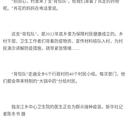
“别担心，村里来了支‘背包队’，给我们准备了充足的药物
呢。”肖花的妈妈在电话里说。
这支“背包队”，是2022年底乡里为保障村民健康成立的。乡
村干部、卫生工作者们背着防疫物资、宣传材料结队入村，为村
民演示讲解防疫措施，疏导紧张情绪……
“背包队”走遍全乡6个行政村的40个村民小组。每次登门，他
们都会带来特制的“大锅中药”分给村民。
独龙江乡中心卫生院的医生正在为群众接种疫苗。新华社记
者陈冬书 摄