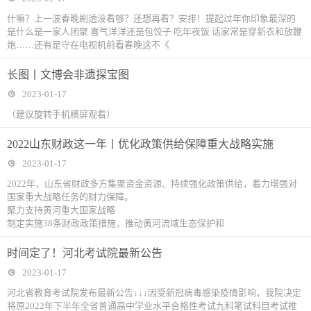
什嘛？上一波春晚剧透没看够？还想再看？安排！提起过年你印象最深的
是什么是一家人团聚 喜气洋洋还是包饺子 吃年夜饭 话家常是穿新衣和放鞭
炮……还有是守在电视机前看春晚这不《
长图丨文博会非遗探宝图
2023-01-17
（建议旋转手机横屏观看）
2022山东财政这一年丨优化政策供给保障重大战略实施
2023-01-17
2022年，山东省财政多方集聚资金资源、持续强化政策供给，着力增强对
国家重大战略任务的财力保障。
聚力支持黄河重大国家战略
制定实施38条财政政策措施，推动黄河流域生态保护和
时间定了！河北考试院最新公告
2023-01-17
河北省教育考试院发布最新公告↓↓↓因受新冠病毒感染疫情影响，我院决定
将原2022年下半年全省普通高中学业水平合格性考试九科笔试科目考试推