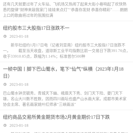
还有几天就要过年了火车站、飞机场又热闹了起来大街小巷响起了欢快熟
悉的旋律“财神来敲我家门 娃娃来点灯”“恭喜你发财 恭喜你精彩”……朗朗
上口的歌曲将过年的氛围拉满
纽约股市三大股指17日涨跌不一
2023-01-18
新华社纽约1月17日电（记者刘亚南）纽约股市三大股指17日涨跌不
一。 截至当天收盘，道琼斯工业平均指数比前一交易日下跌391.76点，
收于33910.85点，跌幅为1.14%；标准普尔500种
一帧中国丨脚下巴山蜀水，笔下“仙气”纵横（2023年1月18
日）
2023-01-18
巴山蜀水钟灵毓秀，青城天下幽、峨眉天下秀、剑门天下险、夔门天下
雄，名山大川数不胜数，因而四川画坛也盛产山水画大家。成都市美术家
协会主席、著名画家姚叶红师承“三峡画派”
纽约商品交易所黄金期货市场2月黄金期价17日下跌
2023-01-18