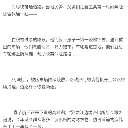
为尽快抢通道路，当地民警、交警们扛着工具第一时间奔赴
除雪保通一线——
在积雪过厚的路段，他们俯下身子一锹一锹地铲雪；遇到被
困的车辆，他们弯腰弓背，齐力推车；车轮陷进雪地，他们就给
车轮绑上防滑链，帮助驶离危险路段……
8小时后，被困车辆陆续疏散，路政部门的装载机开上公路继
续清理，道路终于恢复畅通。
“春节前后正是下雪的高峰期。”独龙江边境派出所所长邓湘
河说，今年返乡群众增多，派出所的防寒衣物、防滑链等物资储
备比上一年翻了一番。