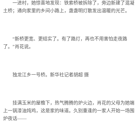
一进村，她惊喜地发现：铁索桥被拆除了，旁边新建了混凝
土桥；通向家里的乡间小路上，盏盏明灯散发出温暖的光芒。
“新桥更宽、更结实了。有了路灯，再也不用害怕走夜路
了。”肖花说。
独龙江乡一号桥。新华社记者胡超 摄
挂满玉米的屋檐下，热气腾腾的炉火边，肖花的父母为她端
上一锅漆油炖鸡，这是家的味道。久别重逢的一家人开始一场围
炉夜话——