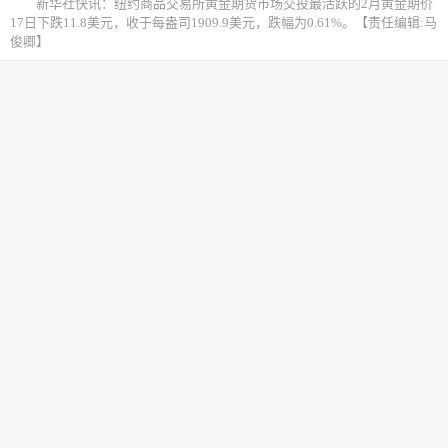
新华社快讯：纽约商品交易所黄金期货市场交投最活跃的2月黄金期价
17日下跌11.8美元，收于每盎司1909.9美元，跌幅为0.61%。【责任编辑:马
俊卿】