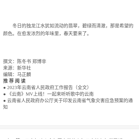
冬日的独龙江水犹如流动的翡翠，碧绿而清澈，那是希望的
颜色。在愈发浓烈的年味里，春天要来了。
撰文：陈冬书 郑博非
来源：新华社
编辑：马正麟
推 荐 阅 读
● 2023年云南省人民政府工作报告（全文）
● 《云南》MV上线！一起来听听歌中的云南
● 云南省人民政府办公厅关于印发云南省气象灾害应急预案的通
知