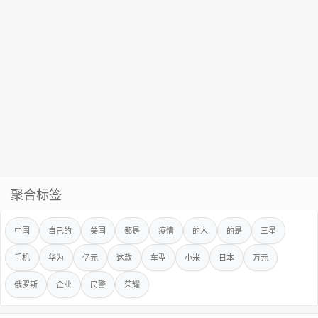
聚合标签
中国
自己的
美国
都是
疫情
的人
的是
三星
手机
华为
亿元
这款
车型
小米
日本
万元
俄罗斯
企业
民警
荣耀