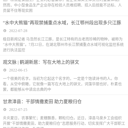
然而，中小型食品生产企业存在检验人员难招聘、招入后技能不达标、人
员留不住等现实困
“水中大熊猫”再现禁捕重点水域，长江鄂州段出现多只江豚
2022-07-28
极目新闻记者 马浩然长江江豚，是长江特有的古老而珍稀的物种，被称为
“水中大熊猫”。7月22日，在湖北鄂州市长江禁捕重点水域可视化监控系统
进行执法监控
观文脉 | 鹤湖新居：写在大地上的骈文
2022-06-15
一个很美的名字。当初为它起这个名字的，一定是个饱读诗书的人。你
看，从空中俯瞰，它就像一篇写在大地上的骈文，词藻华丽也好，朴素也
罢，都能够从中读出古典的中
甘肃漳县：干部情撒麦田 助力夏粮归仓
2022-07-25
炎炎夏日，农事繁忙；麦穗飘香，颗粒归仓。近日，漳县马泉乡工会组织
开展“干部情撒麦田，助力夏粮归仓”志愿服务行动，切实发挥广大干部职工