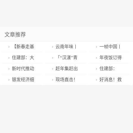
文章推荐
【新春走基
云南年味丨
一帧中国丨
层】春天的守
今年回家带什
脚下巴山蜀
住建部：大
「“汉漾”青
年夜饭订得
护者——一位
么？云南特色
水，笔下“仙
力支持刚性和
年人才」设计
特火爆
新时代推动
赶年集赶出
住建部：
独龙族女孩的
年货了解一
气”纵横
改善性住房需
智慧路灯让环
法治进程2022
文化味
2023年房地产
银发经济细
现场直击！
好消息！救
春节返乡记
下！
（2023年1月
求
卫工出行更安
年度十大案件
工作这么干！
分领域投资机
北京大兴机场
治新冠重症患
18日）
全，“汉漾”青
评选结果揭晓
会显现 机构预
国际及地区客
者的注射药上
年把企业打造
计2025年养老
运航班复航，
市了
成“小巨人”
产业规模将达
“一市两场”航