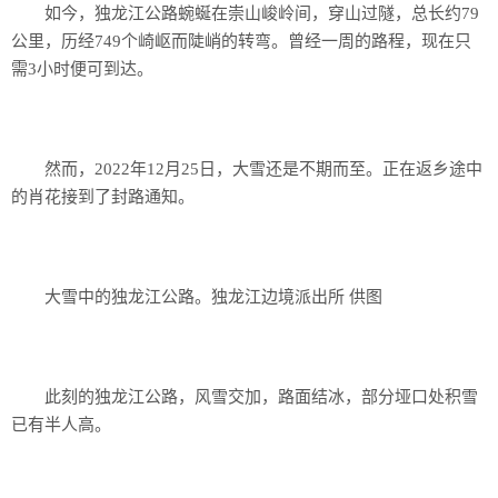
如今，独龙江公路蜿蜒在崇山峻岭间，穿山过隧，总长约79
公里，历经749个崎岖而陡峭的转弯。曾经一周的路程，现在只
需3小时便可到达。
然而，2022年12月25日，大雪还是不期而至。正在返乡途中
的肖花接到了封路通知。
大雪中的独龙江公路。独龙江边境派出所 供图
此刻的独龙江公路，风雪交加，路面结冰，部分垭口处积雪
已有半人高。