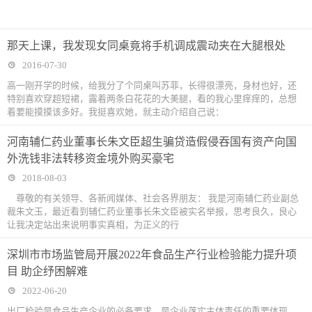
那天上课，我发现女同桌竟将手机调成震动夹在大腿根处
2016-07-30
高一刚开学的时候，给我分了个同桌叫苏菲，长得很漂亮，身材也好，还
特别喜欢穿超短裙，露着两条白花花的大美腿，看的我心里痒痒的，总想
着要能摸摸该多好。我挺喜欢她，就主动介绍自己说：
河南辅仁药业董事长朱文臣超生骗贷造假侵吞国有资产向国
外洗钱非法转移资金境外购买豪宅
2018-08-03
尊敬的有关领导、各新闻媒体、社会各界朋友： 我是河南辅仁药业副总
裁朱文玉，最近看到辅仁药业董事长朱文臣被实名举报，思考良久，良心
让我决定站出来说明事实真相，为正义的行
深圳市市场监管局开展2022年食品生产行业检验能力提升项
目 助企纾困解难
2022-06-20
出厂检验是食品生产企业的必备要求，是企业落实主体责任的重要体现。