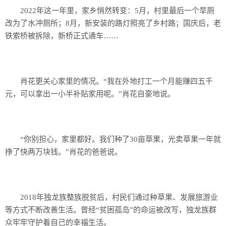
2022年这一年里，家乡悄然转变：5月，村里最后一个旱厕
改为了水冲厕所；8月，新安装的路灯照亮了乡村路；国庆后，老
铁索桥被拆除，新桥正式通车……
肖花更关心家里的情况。“我在外地打工一个月能赚四五千
元，可以拿出一小半补贴家用呢。”肖花自豪地说。
“你别担心，家里都好。我们种了30亩草果，光卖草果一年就
挣了快两万块钱。”肖花的爸爸说。
2018年独龙族整族脱贫后，村民们通过种草果、发展旅游业
等方式不断改善生活。曾经“贫困孤岛”的命运被改写，独龙族群
众牢牢守护着自己的幸福生活。