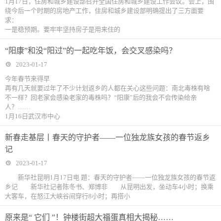
1月17日，住房和城乡建设部召开全国住房和城乡建设工作会议。会上，围
绕今后一个时期的房地产工作，住房和城乡建设部明确提出了三方面要
求：
一是稳预期。要牢牢坚持房子是用来住的
“阳康”和没“阳过”的一起吃年饭，会交叉感染吗？
2023-01-17
今年春节来得早
再有几天就要过年了不少计划返乡的人都在关心这些问题：南北毒株有啥
不一样？回老家会感染老家的毒株吗？“阳康”后的我会不会传染给亲
人？……
1月16日武汉市中心
新春走基层丨春天的守护者——一位独龙族女孩的春节返乡
记
2023-01-17
新华社昆明1月17日电 题：春天的守护者——一位独龙族女孩的春节返
乡记 新华社记者陈冬书、郑博非 从昆明出发，坐动车4小时；换乘
大客车，在怒江大峡谷间穿行8小时；再搭小
原来是“ 它们 ”！钟楼街超大福蛋真相大揭秘……