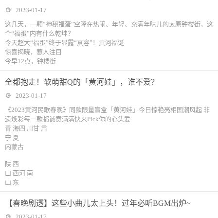
2023-01-17
这几天，一颗“神秘福蛋”空降在热闹、年轻、充满年味儿的太原钟楼街，这
个“福蛋”内有什么乾坤？
今天超大“福蛋”终于显露“真容”！黄河福诞
惊喜揭晓，惹人注目
今早12点，钟楼街
全都抱走！软萌甜Q的「黄河娃」，谁不爱？
2023-01-17
《2023黄河民歌春晚》同款限量盲盒「黄河娃」今日惊艳亮相国潮风起 非
遗焕彩每一款都诚意满满快来Pick你的心头爱
青 海四 川甘 肃
宁 夏
内蒙古
陕 西
山 西河 南
山 东
【春晚剧透】这些小曲儿太上头！过年必听BGM出炉~
2023-01-17