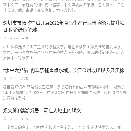
裁朱文玉，最近看到辅仁药业董事长朱文臣被实名举报，思考良久，良心
让我决定站出来说明事实真相，为正义的行
深圳市市场监管局开展2022年食品生产行业检验能力提升项
目 助企纾困解难
2022-06-20
出厂检验是食品生产企业的必备要求，是企业落实主体责任的重要体现。
然而，中小型食品生产企业存在检验人员难招聘、招入后技能不达标、人
员留不住等现实困
“水中大熊猫”再现禁捕重点水域，长江鄂州段出现多只江豚
2022-07-28
极目新闻记者 马浩然长江江豚，是长江特有的古老而珍稀的物种，被称为
“水中大熊猫”。7月22日，在湖北鄂州市长江禁捕重点水域可视化监控系统
进行执法监控
观文脉 | 鹤湖新居：写在大地上的骈文
2022-06-15
一个很美的名字。当初为它起这个名字的，一定是个饱读诗书的人。你