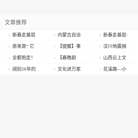
文章推荐
新春走基层
内蒙古自治
新春走基层·
丨春天的守护
区政协新一届
暖心事｜莱芜
原来是“ 它
【提醒】事
汶川地震捐
者——一位独
主席、副主
区市场监管
们 ”！钟楼街
关春节！云南
款1.1万元的
全都抱走！
【春晚剧
山西云上文
龙族女孩的春
席、秘书长简
局：全力保障
超大福蛋真相
消防最新提示
“卖炭翁”走
软萌甜Q的
透】这些小曲
博会，大！
阔别56年的
文化进万家
花溪路—小
节返乡记
历 张延昆当选
市场秩序平稳
大揭秘……
了，家属回应
「黄河娃」，
儿太上头！过
有！可！观！
国宝南宋密山
｜尝美食、买
鸦路节点互通
主席
运行
四川网友关心
谁不爱？
年必听BGM出
棉毯首次回家
年货……节庆
工程完成今年
炉~
展出！
“叹”非遗系列
首联箱梁浇筑
活动在广州永
庆坊举行