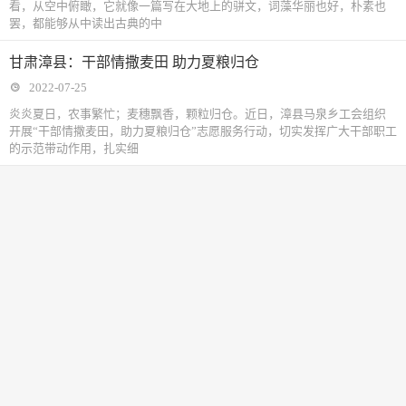
看，从空中俯瞰，它就像一篇写在大地上的骈文，词藻华丽也好，朴素也
罢，都能够从中读出古典的中
甘肃漳县：干部情撒麦田 助力夏粮归仓
2022-07-25
炎炎夏日，农事繁忙；麦穗飘香，颗粒归仓。近日，漳县马泉乡工会组织
开展“干部情撒麦田，助力夏粮归仓”志愿服务行动，切实发挥广大干部职工
的示范带动作用，扎实细