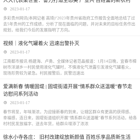
人大代表梁世金：奋力打造生态美 产业兴 百姓富的新农村
2023-01-17
多彩贵州网讯(本网记者 高琦)“2023年贵州省政府工作报告全面地总结了过
去5年贵州的工作成绩，分析了现在面临的问题，并对未来的目标任务作出
规划，给我们今后的发展指明了方向。
视频｜液化气罐着火 迅速出警扑灭
2023-01-17
江南都市报讯 杨建海、卢勇、全媒体记者范晶报道：1月14日晚，宜春市樟
树市洋湖乡一村民使用液化气罐时，不慎液化气泄露引发液化气罐着火，
现场形势较为紧急。村民报警后，民警迅速出
爱满新春 情暖固堤 | 固堤街道开展“情系群众送温暖”春节走
访慰问系列活动
2023-01-17
春节将至，年味渐浓，为迎接新春的到来，让辖区群众有更高的获得感、
幸福感，连日来，固堤街道组织开展“情系群众送温暖”春节系列活动，给各
村村民发放福字、送去年货，给群众增添了浓浓
徐水小寺各庄： 旧村改建绽放新颜值 百姓乐享品质新生活