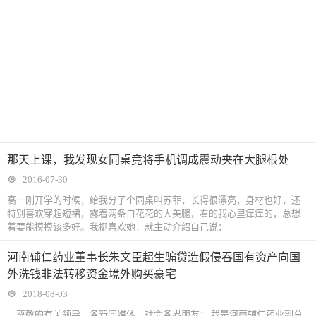
那天上课，我发现女同桌竟将手机调成震动夹在大腿根处
2016-07-30
高一刚开学的时候，给我分了个同桌叫苏菲，长得很漂亮，身材也好，还
特别喜欢穿超短裙，露着两条白花花的大美腿，看的我心里痒痒的，总想
着要能摸摸该多好。我挺喜欢她，就主动介绍自己说：
河南辅仁药业董事长朱文臣超生骗贷造假侵吞国有资产向国
外洗钱非法转移资金境外购买豪宅
2018-08-03
尊敬的有关领导、各新闻媒体、社会各界朋友： 我是河南辅仁药业副总