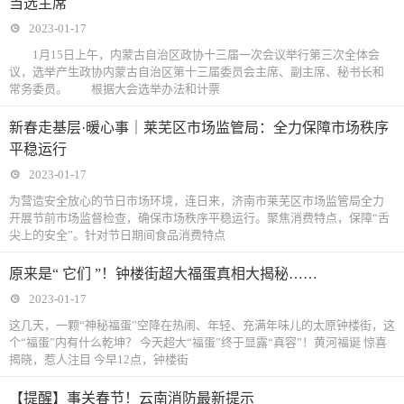
当选主席
2023-01-17
1月15日上午，内蒙古自治区政协十三届一次会议举行第三次全体会
议，选举产生政协内蒙古自治区第十三届委员会主席、副主席、秘书长和
常务委员。 根据大会选举办法和计票
新春走基层·暖心事｜莱芜区市场监管局：全力保障市场秩序
平稳运行
2023-01-17
为营造安全放心的节日市场环境，连日来，济南市莱芜区市场监管局全力
开展节前市场监督检查，确保市场秩序平稳运行。聚焦消费特点，保障“舌
尖上的安全”。针对节日期间食品消费特点
原来是“ 它们 ”！钟楼街超大福蛋真相大揭秘……
2023-01-17
这几天，一颗“神秘福蛋”空降在热闹、年轻、充满年味儿的太原钟楼街，这
个“福蛋”内有什么乾坤？ 今天超大“福蛋”终于显露“真容”！黄河福诞 惊喜
揭晓，惹人注目 今早12点，钟楼街
【提醒】事关春节！云南消防最新提示