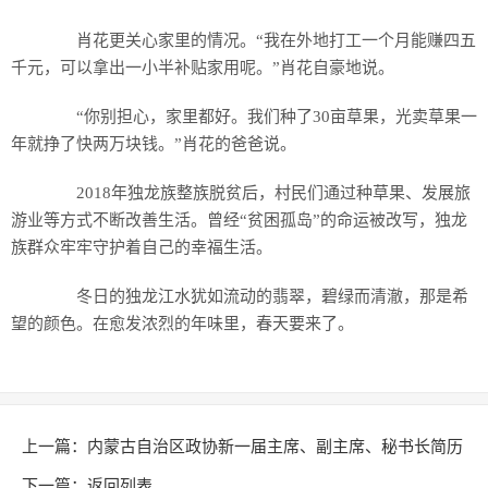
肖花更关心家里的情况。“我在外地打工一个月能赚四五
千元，可以拿出一小半补贴家用呢。”肖花自豪地说。
“你别担心，家里都好。我们种了30亩草果，光卖草果一
年就挣了快两万块钱。”肖花的爸爸说。
2018年独龙族整族脱贫后，村民们通过种草果、发展旅
游业等方式不断改善生活。曾经“贫困孤岛”的命运被改写，独龙
族群众牢牢守护着自己的幸福生活。
冬日的独龙江水犹如流动的翡翠，碧绿而清澈，那是希
望的颜色。在愈发浓烈的年味里，春天要来了。
上一篇：
内蒙古自治区政协新一届主席、副主席、秘书长简历
张延昆当选主席
下一篇：
返回列表