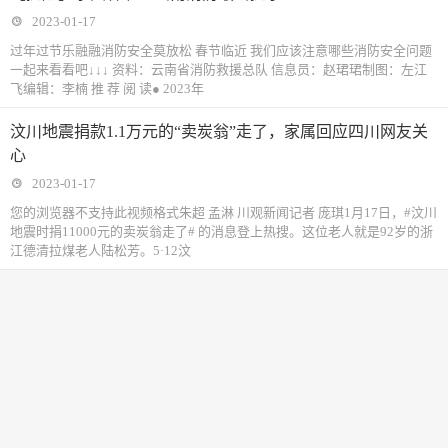
2023-01-17
过年过节乐融融消防安全莫放松 春节临近 我们应该注意哪些消防安全问题
一起来看看吧↓↓↓ 资料：云南省消防救援总队 信息员：赵珺珺制图：左江
飞编辑：李楠 推 荐 阅 读● 2023年
汶川地震捐款1.1万元的“卖炭翁”走了，家属回应四川网友关
心
2023-01-17
您的浏览器不支持此视频格式朱超 孟淋 川观新闻记者 庞琪1月17日，#汶川
地震时捐11000元的卖炭翁走了# 的消息登上热搜。这位老人就是92岁的浙
江德清拉煤老人陆松芳。5·12汶