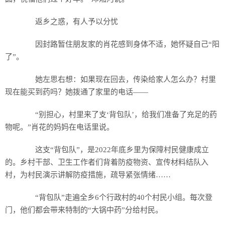
返乡之惑，有人予以分忧
因封路暂住朋友家的肖花感到身体不适，她怀疑自己“阳
了”。
她左思右想：如果现在回去，传染给家人怎么办？村里
现在能买到药吗？她拨通了家里的电话——
“别担心，村里来了支‘背包队’，给我们准备了充足的药
物呢。”肖花的妈妈在电话里说。
这支“背包队”，是2022年底乡里为保障村民健康成立
的。乡村干部、卫生工作者们背着防疫物资、宣传材料结队入
村，为村民演示讲解防疫措施，疏导紧张情绪……
“背包队”走遍全乡6个行政村的40个村民小组。每次登
门，他们都会带来特制的“大锅中药”分给村民。