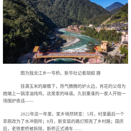
图为独龙江乡一号桥。新华社记者胡超 摄
挂满玉米的屋檐下，热气腾腾的炉火边，肖花的父母为
她端上一锅漆油炖鸡，这是家的味道。久别重逢的一家人开始一
场围炉夜话——
2022年这一年里，家乡悄然转变：5月，村里最后一个
旱厕改为了水冲厕所；8月，新安装的路灯照亮了乡村路；国庆
后，老铁索桥被拆除，新桥正式通车……