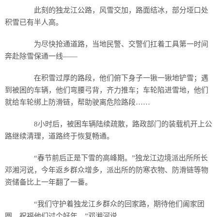
此刻的独龙江公路，风雪交加，路面结冰，部分垭口处
积雪已有半人高。
为尽快抢通道路，当地民警、交警们扛着工具第一时间
奔赴除雪保通一线——
在积雪过厚的路段，他们俯下身子一锹一锹地铲雪；遇
到被困的车辆，他们弯腰弓背，齐力推车；车轮陷进雪地，他们
就给车轮绑上防滑链，帮助驶离危险路段……
8小时后，被困车辆陆续疏散，路政部门的装载机开上公
路继续清理，道路终于恢复畅通。
“春节前后正是下雪的高峰期。”独龙江边境派出所所长
邓湘河说，今年返乡群众增多，派出所的防寒衣物、防滑链等物
资储备比上一年翻了一番。
“我们守护着独龙江乡群众的回家路，期待他们阖家团
圆，祝福他们过个好年。”邓湘河说。