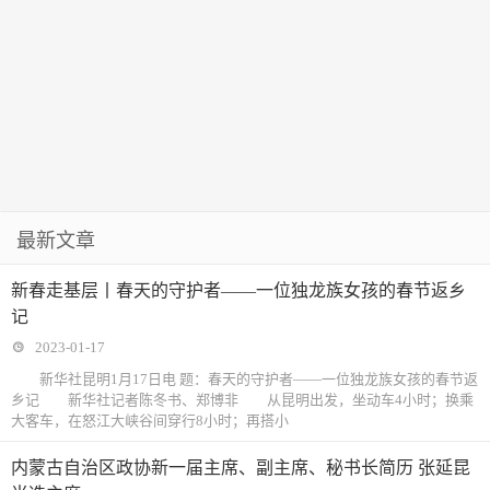
最新文章
新春走基层丨春天的守护者——一位独龙族女孩的春节返乡
记
2023-01-17
新华社昆明1月17日电 题：春天的守护者——一位独龙族女孩的春节返
乡记 新华社记者陈冬书、郑博非 从昆明出发，坐动车4小时；换乘
大客车，在怒江大峡谷间穿行8小时；再搭小
内蒙古自治区政协新一届主席、副主席、秘书长简历 张延昆