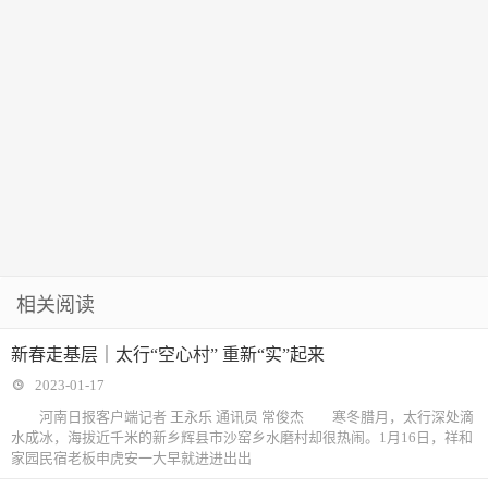
相关阅读
新春走基层｜太行“空心村” 重新“实”起来
2023-01-17
河南日报客户端记者 王永乐 通讯员 常俊杰 寒冬腊月，太行深处滴
水成冰，海拔近千米的新乡辉县市沙窑乡水磨村却很热闹。1月16日，祥和
家园民宿老板申虎安一大早就进进出出