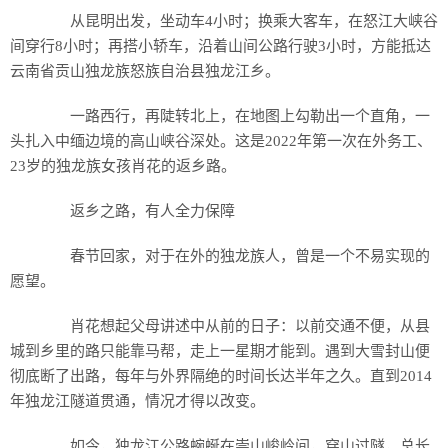
从昆明出发，坐动车4小时；换乘大客车，在怒江大峡谷
间穿行8小时；再搭小轿车，沿着山间公路行驶3小时，方能抵达
云南省贡山独龙族怒族自治县独龙江乡。
一路西行，再陡转北上，在地图上勾勒出一个直角，一
头扎入中缅边境的高山峡谷深处。这是2022年第一次在外务工、
23岁的独龙族女孩肖花的返乡路。
返乡之路，有人全力保障
春节回家，对于在外的独龙族人，曾是一个不易实现的
愿望。
肖花想起父母讲述中从前的日子：以前交通不便，从县
城到乡里的路只能靠马帮，走上一星期才能到。遇到大雪封山便
彻底断了出路，每年与外界隔绝的时间长达半年之久。直到2014
年独龙江隧道贯通，情况才得以改变。
如今，独龙江公路蜿蜒在崇山峻岭间，穿山过隧，总长