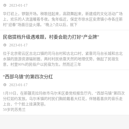
2023-01-17
华灯初上，锣鼓开场。秧歌扭起来，高跷舞起来，新建成的文化活动广场
上，欢乐的人流温暖着冬夜。兔年临近，保定市徐水区安肃镇小寺各庄新
村“迎春”场面日益火爆。“晚上7点以后，就下
民宿提档升级遇难题，村委会助力打好“产业牌”
2023-01-17
位于北京密云区古北口镇的司马台村和古北口村，紧靠司马台长城和古北
水镇的旅游资源辐射圈，两村村民依靠天然的地理优势，做起了民宿生
意，村里90%的民俗户以民宿为生。然而近三年
“西部乌镇”的第四次分红
2023-01-17
1月10日，在新疆克拉玛依市乌尔禾区委党校报告厅内，“西部乌镇”第四次
分红如约发放。乌尔禾镇的村民们胸前戴着大红花，伴随着喜庆的音乐走
上台，个个脸上挂满笑容。
59岁的苏秀兰