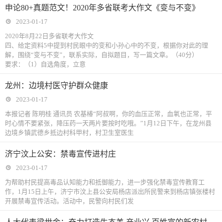
申论80+真题范文！2020年多省联考大作文《变与不变》
2023-01-17
2020年8月22日多省联考大作文
四、给定资料5中提到村民眼中的变和小孙心中的不变，根据你对此的理
解，围绕“变与不变”，联系实际，自拟题目，写一篇文章。（40分）
要求：（1）自选角度，立意
龙州：边境村医守护群众健康
2023-01-17
本报记者 陈明桂 通讯员 农基椿“阿叔啊，你的血压正常，血氧也正常，平
时心情不要紧张，降压药一天两片要按时吃哦。”1月12日下午，在龙州县
边境乡镇武德乡抵边村科甲村，村卫生室医生
济宁汶上公安：禁毒宣传进村庄
2023-01-17
为帮助村民提高毒品认知能力和抵御能力，进一步强化禁毒宣传教育工
作，1月15日上午，济宁市汶上县公安局杨店派出所民警来到杨店镇张楼村
开展禁毒宣传活动。活动中，民警向村民们发