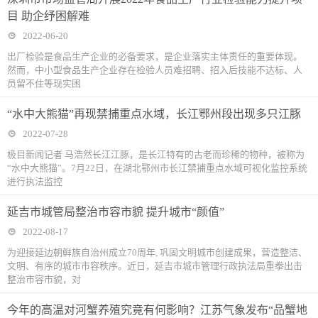
目 助企纾困解难
2022-06-20
出厂检验是食品生产企业的必备要求，是企业落实主体责任的重要体现。
然而，中小型食品生产企业存在检验人员难招聘、招入后技能不达标、人
员留不住等现实困
“水中大熊猫”再现禁捕重点水域，长江鄂州段出现多只江豚
2022-07-28
极目新闻记者 马浩然长江江豚，是长江特有的古老而珍稀的物种，被称为
“水中大熊猫”。7月22日，在湖北鄂州市长江禁捕重点水域可视化监控系统
进行执法监控
延吉市城管局整治市容市貌 提升城市“颜值”
2022-08-17
为迎接延边朝鲜族自治州成立70周年, 巩固文明城市创建成果，营造整洁、
文明、有序的城市市容秩序。近日，延吉市城市管理行政执法局重拳出击
整治市容市貌，对
今年的高温对河蟹养殖究竟有何影响？江苏气象发布“品蟹地