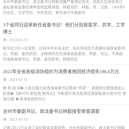
台州市委副书记、政法委书记林毅涉嫌严重违纪违法，目前正在接受浙江
省纪委省监委纪律审查和监察调查。林毅简历：林毅，男，汉族，1968年8
月出生，大学学历，中共党员。曾任海宁市委副书
3个省同日迎来新任省委书记！他们分别是医学、农学、工学
博士
2023-03-15
新华社3月14日消息，日前中共中央决定：张庆伟同志不再兼任湖南省委书
记、常委、委员职务；沈晓明同志任湖南省委委员、常委、书记，不再担
任海南省委书记、常委、委员职务；韩俊同志
2022年全省各级消协组织为消费者挽回经济损失186.6万元
2023-03-15
推 荐 阅 读▶人民日报刊发青海省委书记陈刚“声音”：调查研究要摸透民心
民意▶【新时代 新征程 新伟业】不断提升清洁能源在国家能源大局中的“青
海分量”▶青海省政府办公
台州市委副书记、政法委书记林毅接受审查调查
2023-03-15
记者3月15日从浙江省纪委省监委获悉，台州市委副书记、政法委书记林毅