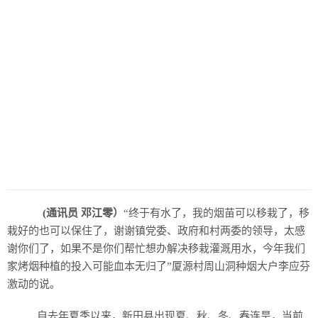
(通讯员 邓江零）
“终于有水了，我的烟苗可以移栽了，移
栽好的也可以保住了，谢谢镇党委、政府和村两委的领导，太感
谢你们了，如果不是你们帮忙想办解决移栽灌溉用水，今年我们
家烤烟种植的投入可能血本无归了”厦源村周山洞种烟大户李应芬
激动的说。
自去年夏季以来，新田县出现夏、秋、冬、春连旱，当前