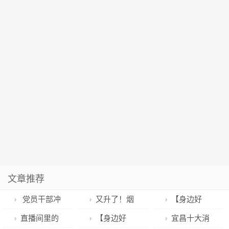
文章推荐
党员干部冲
又升了！烟
【身边好
锋灌溉一线 齐
台城市消费者
人】莱阳鲁少
直播间里的
【身边好
宜昌十大消