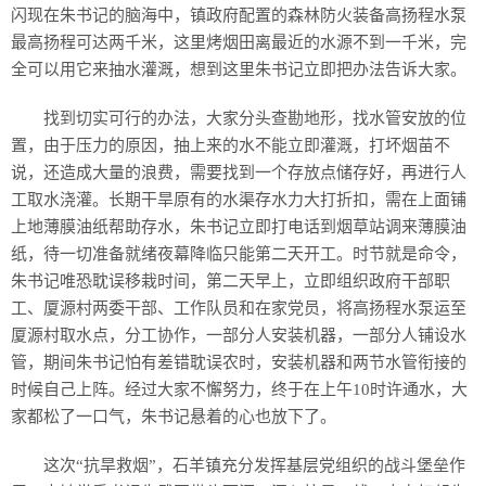
闪现在朱书记的脑海中，镇政府配置的森林防火装备高扬程水泵
最高扬程可达两千米，这里烤烟田离最近的水源不到一千米，完
全可以用它来抽水灌溉，想到这里朱书记立即把办法告诉大家。
找到切实可行的办法，大家分头查勘地形，找水管安放的位
置，由于压力的原因，抽上来的水不能立即灌溉，打坏烟苗不
说，还造成大量的浪费，需要找到一个存放点储存好，再进行人
工取水浇灌。长期干旱原有的水渠存水力大打折扣，需在上面铺
上地薄膜油纸帮助存水，朱书记立即打电话到烟草站调来薄膜油
纸，待一切准备就绪夜幕降临只能第二天开工。时节就是命令，
朱书记唯恐耽误移栽时间，第二天早上，立即组织政府干部职
工、厦源村两委干部、工作队员和在家党员，将高扬程水泵运至
厦源村取水点，分工协作，一部分人安装机器，一部分人铺设水
管，期间朱书记怕有差错耽误农时，安装机器和两节水管衔接的
时候自己上阵。经过大家不懈努力，终于在上午10时许通水，大
家都松了一口气，朱书记悬着的心也放下了。
这次“抗旱救烟”，石羊镇充分发挥基层党组织的战斗堡垒作