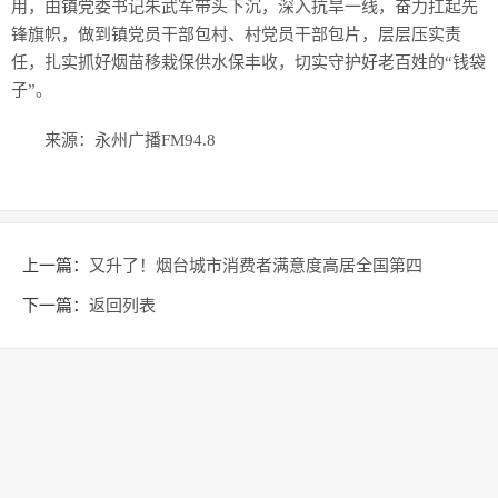
用，由镇党委书记朱武军带头下沉，深入抗旱一线，奋力扛起先
锋旗帜，做到镇党员干部包村、村党员干部包片，层层压实责
任，扎实抓好烟苗移栽保供水保丰收，切实守护好老百姓的“钱袋
子”。
来源：永州广播FM94.8
上一篇：
又升了！烟台城市消费者满意度高居全国第四
下一篇：
返回列表