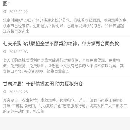
图”
2022-09-22
北京时间9月23日9时4分将迎来秋分节气，意味着收获满满、瓜果飘香的金
秋季节已经来临。近期温度下降明显，已能感受到秋的凉意。22日夜里起
江苏将再次迎来
七天乐购商城联盟全然不顾契约精神，单方撕毁合同条款
2018-08-03
七天乐购商城联盟利用网络大肆进行虚假宣传，号称免费货源、免费物
流、免费服务、免费培训，让想创业又没有经验的人不得不信以为真，其
宣传口号“只需投资8800，终生事业拿回
甘肃漳县：干部情撒麦田 助力夏粮归仓
2022-07-25
炎炎夏日，农事繁忙；麦穗飘香，颗粒归仓。近日，漳县马泉乡工会组织
开展“干部情撒麦田，助力夏粮归仓”志愿服务行动，切实发挥广大干部职工
的示范带动作用，扎实细