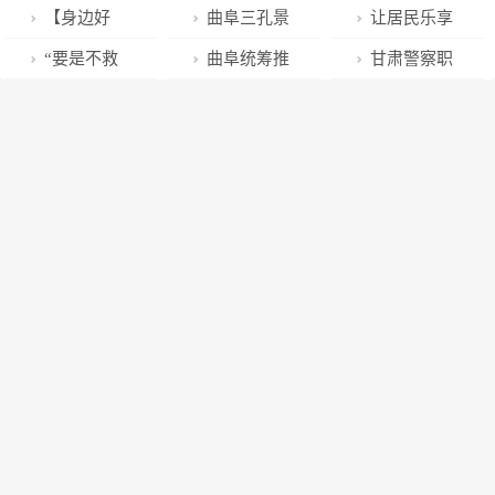
心协力护烟苗
满意度高居全
青：当代孝女
儿子们，套路
人】莱阳鲁少
费维权案例发
【身边好
曲阜三孔景
让居民乐享
平安
国第四
“感天动地”
太深！315晚
青：用大爱在
布
人】莱阳农妇
区“小小古树守
新生活 青阳老
“要是不救
曲阜统筹推
甘肃警察职
会曝光后，多
残缺之家育出
鲁少青：支撑
护者”植树节主
旧小区改造项
良心肯定过不
进美德曲阜和
业学院与张掖
个账号下架
幸福花
两个残缺家庭
题活动圆满收
目按下“快进
去” 防火员突
信用曲阜建设
市公安局举行
——
15年
官
键”
然晕厥 程郭镇
系列培训活动
“教科研实践基
机关干部张伟
进行时
地”揭牌仪式
伟及时救助