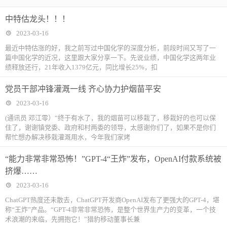
中特估龙头！！！
2023-03-16
最近中特估涨的好，我之前写过中国化学的深度分析，前段时间又写了一
篇中国化学的近况，这里跟大家分享一下。先说业绩，中国化学这两年业
绩释放还行，21年收入1379亿元，同比增长25%，扣
党员干部冲锋灌溉一线 齐心协力护烟苗平安
2023-03-16
(通讯员 邓江零）“终于有水了，我的烟苗可以移栽了，移栽好的也可以保
住了，谢谢镇党委、政府和村两委的领导，太感谢你们了，如果不是你们
帮忙想办解决移栽灌溉用水，今年我们家烤
“能力非常非常恐怖！”GPT-4“王炸”发布，OpenAI付款系统被
挤爆……
2023-03-16
ChatGPT热度还未散去，ChatGPT开发商OpenAI发布了更强大的GPT-4，堪
称“王炸”产品。“GPT-4非常非常恐怖，是整个世界生产力的变革，一个技
术浪潮的来临，先拥抱它！”猎豹移动董事长兼