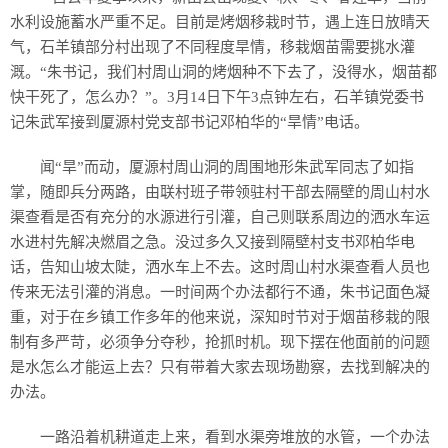
水利设施蓄水严重不足。目前是烤烟移栽时节，遇上连日放晴天
气，石羊镇部分村出现了不同程度旱情，移栽烟苗需要挑水灌
溉。“朱书记，我们村周山洞的烤烟种不下去了，没得水，烟苗都
快干死了，怎么办？”。3月14日下午3点钟左右，石羊镇党委书
记朱武军接到厦源村党支部书记邓柏华的“旱情”电话。
闻“旱”而动，厦源村周山洞的周围地形朱武军同志了如指
掌，随即兵分两路，由联村班子带领驻村干部去隔壁的周山村水
渠查看是否有充分的水源进行引灌，自己则联系周边的洒水车运
水进村先解决燃眉之急。没过多久又接到隔壁村支书邓柏华电
话，告知山坡太陡，洒水车上不去。这时周山村水渠查看人员也
传来无法引灌的消息。一时间两个办法都行不通，朱书记面色凝
重，对于在乡镇工作多年的他来说，深知时节对于烟苗移栽的限
制有多严苛，必须争分夺秒，抢抓时机。现下摆在他面前的问题
是水怎么才能运上去？只有带着大家去现场勘察，去找到解决的
办法。
一路沿着机耕道走上来，看到水渠旁堆放的水管，一个办法