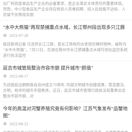
出厂检验是食品生产企业的必备要求，是企业落实主体责任的重要体现。
然而，中小型食品生产企业存在检验人员难招聘、招入后技能不达标、人
员留不住等现实困
“水中大熊猫”再现禁捕重点水域，长江鄂州段出现多只江豚
2022-07-28
极目新闻记者 马浩然长江江豚，是长江特有的古老而珍稀的物种，被称为
“水中大熊猫”。7月22日，在湖北鄂州市长江禁捕重点水域可视化监控系统
进行执法监控
延吉市城管局整治市容市貌 提升城市“颜值”
2022-08-17
为迎接延边朝鲜族自治州成立70周年, 巩固文明城市创建成果，营造整洁、
文明、有序的城市市容秩序。近日，延吉市城市管理行政执法局重拳出击
整治市容市貌，对
今年的高温对河蟹养殖究竟有何影响？江苏气象发布“品蟹地
图”
2022-09-22