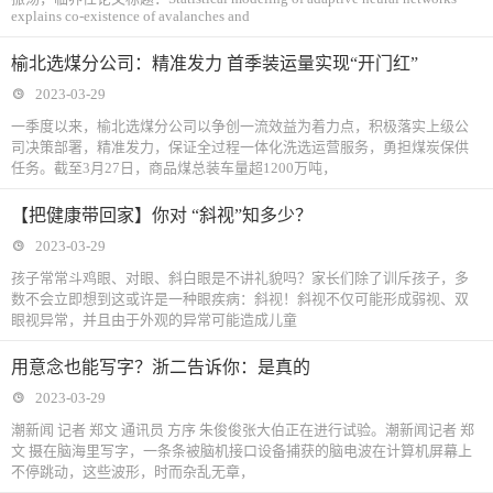
explains co-existence of avalanches and
榆北选煤分公司：精准发力 首季装运量实现“开门红”
2023-03-29
一季度以来，榆北选煤分公司以争创一流效益为着力点，积极落实上级公
司决策部署，精准发力，保证全过程一体化洗选运营服务，勇担煤炭保供
任务。截至3月27日，商品煤总装车量超1200万吨，
【把健康带回家】你对 “斜视”知多少？
2023-03-29
孩子常常斗鸡眼、对眼、斜白眼是不讲礼貌吗？家长们除了训斥孩子，多
数不会立即想到这或许是一种眼疾病：斜视！斜视不仅可能形成弱视、双
眼视异常，并且由于外观的异常可能造成儿童
用意念也能写字？浙二告诉你：是真的
2023-03-29
潮新闻 记者 郑文 通讯员 方序 朱俊俊张大伯正在进行试验。潮新闻记者 郑
文 摄在脑海里写字，一条条被脑机接口设备捕获的脑电波在计算机屏幕上
不停跳动，这些波形，时而杂乱无章，