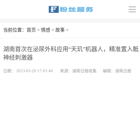
导
航
首页
当前位置：
首页
>
情感
>
故事
>
科技
湖南首次在泌尿外科应用“天玑”机器人，精准置入骶
娱乐
神经刺激器
汽车
日期：
2023-03-29 17:03:40
来源：湖南日报收集
编辑：湖南日报
体育
财经
旅游
育儿