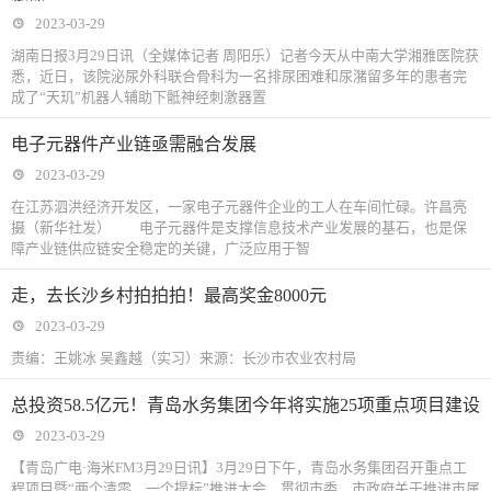
2023-03-29
湖南日报3月29日讯（全媒体记者 周阳乐）记者今天从中南大学湘雅医院获
悉，近日，该院泌尿外科联合骨科为一名排尿困难和尿潴留多年的患者完
成了“天玑”机器人辅助下骶神经刺激器置
电子元器件产业链亟需融合发展
2023-03-29
在江苏泗洪经济开发区，一家电子元器件企业的工人在车间忙碌。许昌亮
摄（新华社发） 电子元器件是支撑信息技术产业发展的基石，也是保
障产业链供应链安全稳定的关键，广泛应用于智
走，去长沙乡村拍拍拍！最高奖金8000元
2023-03-29
责编：王姚冰 吴鑫越（实习）来源：长沙市农业农村局
总投资58.5亿元！青岛水务集团今年将实施25项重点项目建设
2023-03-29
【青岛广电·海米FM3月29日讯】3月29日下午，青岛水务集团召开重点工
程项目暨“两个清零、一个提标”推进大会，贯彻市委、市政府关于推进市属