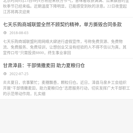
北京时间9月23日9时4分将迎来秋分节气，意味着收获满满、瓜果飘香的金
秋季节已经来临。近期温度下降明显，已能感受到秋的凉意。22日夜里起
江苏将再次迎来
七天乐购商城联盟全然不顾契约精神，单方撕毁合同条款
2018-08-03
七天乐购商城联盟利用网络大肆进行虚假宣传，号称免费货源、免费物
流、免费服务、免费培训，让想创业又没有经验的人不得不信以为真，其
宣传口号“只需投资8800，终生事业拿回
甘肃漳县：干部情撒麦田 助力夏粮归仓
2022-07-25
炎炎夏日，农事繁忙；麦穗飘香，颗粒归仓。近日，漳县马泉乡工会组织
开展“干部情撒麦田，助力夏粮归仓”志愿服务行动，切实发挥广大干部职工
的示范带动作用，扎实细