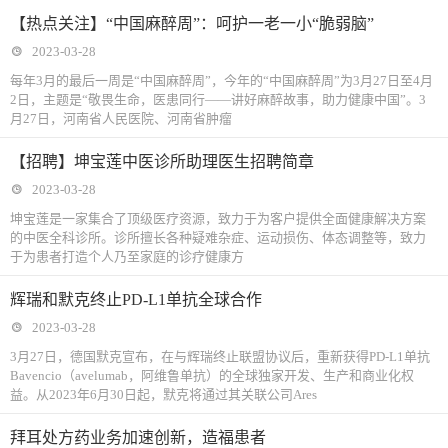
【热点关注】“中国麻醉周”：呵护一老一小“脆弱脑”
2023-03-28
每年3月的最后一周是“中国麻醉周”，今年的“中国麻醉周”为3月27日至4月
2日，主题是“敬畏生命，医患同行——讲好麻醉故事，助力健康中国”。3
月27日，河南省人民医院、河南省肿瘤
【招聘】坤宝莲中医诊所助理医生招聘简章
2023-03-28
坤宝莲是一家集合了顶级医疗资源，致力于为客户提供全面健康解决方案
的中医全科诊所。诊所擅长各种疑难杂症、运动损伤、体态调整等，致力
于为患者打造个人乃至家庭的诊疗健康方
辉瑞和默克终止PD-L1单抗全球合作
2023-03-28
3月27日，德国默克宣布，在与辉瑞终止联盟协议后，重新获得PD-L1单抗
Bavencio（avelumab，阿维鲁单抗）的全球独家开发、生产和商业化权
益。从2023年6月30日起，默克将通过其关联公司Ares
拜耳处方药业务加速创新，造福患者