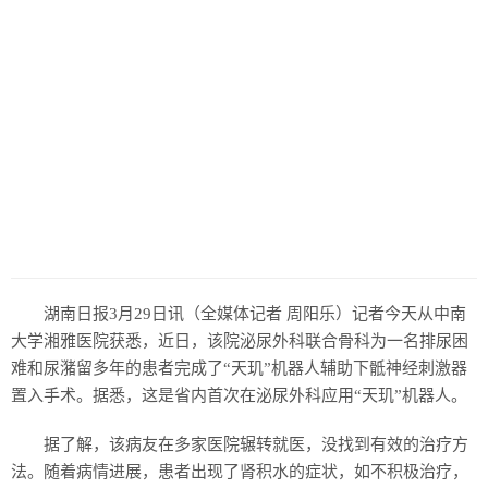
历史
美食
军事
国际
情感
故事
美文
湖南日报3月29日讯（全媒体记者 周阳乐）记者今天从中南
大学湘雅医院获悉，近日，该院泌尿外科联合骨科为一名排尿困
难和尿潴留多年的患者完成了“天玑”机器人辅助下骶神经刺激器
置入手术。据悉，这是省内首次在泌尿外科应用“天玑”机器人。
据了解，该病友在多家医院辗转就医，没找到有效的治疗方
法。随着病情进展，患者出现了肾积水的症状，如不积极治疗，