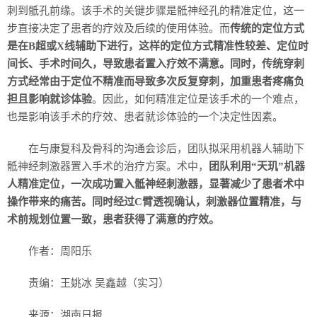
刺到骶孔前缘。该手术的关键步骤是骶神经孔的精准定位，这一
步直接决定了患者的疗效及后续的使用体验。而
传统的定位方式
是在B超或X线辅助下进行，这样的定位方式精准性较差、定位时
间长、手术时间久，导致患者置入疗效不满意。同时，传统穿刺
方式经常由于定位不精准而导致多次反复穿刺，加重患者疼痛负
担且影响就诊体验
。因此，如何精准定位是该手术的一个难点，
也是影响该手术的疗效、患者就诊体验的一个决定性因素。
在与康复科及骨科的沟通会诊后，团队拟采用机器人辅助下
骶神经刺激器置入手术的治疗方案。术中，
团队利用“天玑”机器
人精准定位，一次成功置入骶神经刺激器，显著减少了患者术中
操作带来的痛苦。同时经过C臂透视确认，刺激器位置精准，与
术前规划位置一致，患者获得了满意的疗效。
作者：周阳乐
责编：王姚冰 吴鑫越（实习）
来源：湖南日报