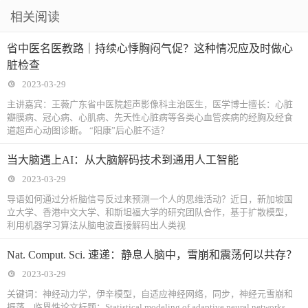
相关阅读
省中医名医教路｜持续心悸胸闷气促？这种情况应及时做心
脏检查
2023-03-29
主讲嘉宾：王薇广东省中医院超声影像科主治医生，医学博士擅长：心脏
瓣膜病、冠心病、心肌病、先天性心脏病等各类心血管疾病的经胸及经食
道超声心动图诊断。 “阳康”后心脏不适？
当大脑遇上AI：从大脑解码技术到通用人工智能
2023-03-29
导语如何通过分析脑信号反过来预测一个人的思维活动？近日，新加坡国
立大学、香港中文大学、和斯坦福大学的研究团队合作，基于扩散模型，
利用机器学习算法从脑电波直接解码出人类视
Nat. Comput. Sci. 速递：静息人脑中，雪崩和震荡何以共存？
2023-03-29
关键词：神经动力学，伊辛模型，自适应神经网络，同步，神经元雪崩和
振荡，临界性论文标题：Statistical modeling of adaptive neural networks