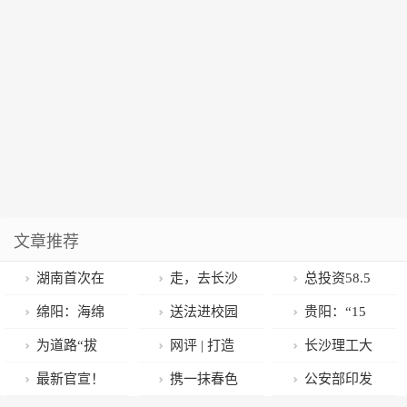
文章推荐
湖南首次在
走，去长沙
总投资58.5
泌尿外科应用
乡村拍拍拍！
亿元！青岛水
绵阳：海绵
送法进校园
贵阳：“15
“天玑”机器
最高奖金8000
务集团今年将
城市“会呼
平安伴青春
分钟健身圈”让
为道路“拔
网评 | 打造
长沙理工大
人，精准置入
元
实施25项重点
吸”，治水治污
群众乐享健身
刺”！菏泽市开
儒商“朋友
学连续八届蝉
最新官宣！
携一抹春色
公安部印发