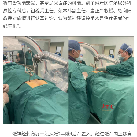
将有肾功能衰竭，甚至是尿毒症的可能。到了湘雅医院泌尿外科
尿控专科后，祖雄兵主任、范本祎副主任、唐正严教授、张向阳
教授对病情进行认真讨论，认为骶神经调控手术是治疗患者的“一
线生机”。
骶神经刺激器一般从骶2—骶4后孔置入，经过骶孔内上缘穿