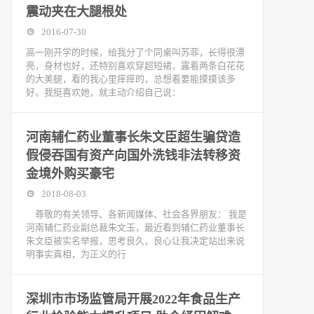
震动夹在大腿根处
2016-07-30
高一刚开学的时候，给我分了个同桌叫苏菲，长得很漂
亮，身材也好，还特别喜欢穿超短裙，露着两条白花花
的大美腿，看的我心里痒痒的，总想着要能摸摸该多
好。我挺喜欢她，就主动介绍自己说：
河南辅仁药业董事长朱文臣超生骗贷造
假侵吞国有资产向国外洗钱非法转移资
金境外购买豪宅
2018-08-03
尊敬的有关领导、各新闻媒体、社会各界朋友： 我是
河南辅仁药业副总裁朱文玉，最近看到辅仁药业董事长
朱文臣被实名举报，思考良久，良心让我决定站出来说
明事实真相，为正义的行
深圳市市场监管局开展2022年食品生产