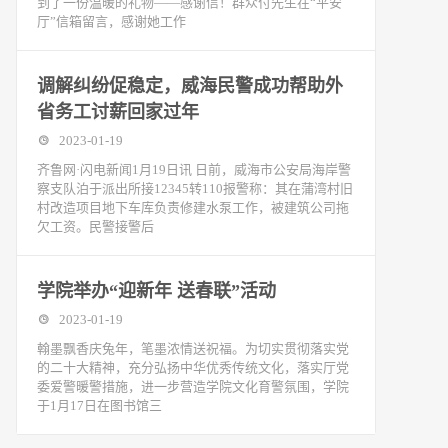
到了一份温暖的礼物——感谢信！群众付先生在“平安
厅”信箱留言，感谢她工作
调解纠纷促稳定，威海民警成功帮助外
省务工讨薪回家过年
2023-01-19
齐鲁网·闪电新闻1月19日讯 日前，威海市公安局海岸警
察支队泊于派出所接12345转110报警称：其在蒲湾村旧
村改造项目地下车库负责修建水泵工作，被建筑公司拖
欠工资。民警接警后
学院举办“迎新年 送春联”活动
2023-01-19
翰墨飘香庆兔年，笔墨浓情送祝福。为切实贯彻落实党
的二十大精神，充分弘扬中华优秀传统文化，落实厅党
委爱警暖警措施，进一步营造学院文化育警氛围，学院
于1月17日在图书馆三