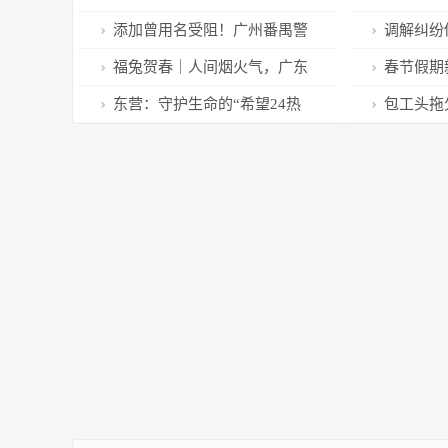
奋力蹚出高质量发展新路
预防重症呢
添加曾用名受阻！广州番禺警
调解纠纷
方快速为民排忧解困
功帮助外省
福兔贺春｜人间烟火气，广东
春节假期新
广播电视台新春电视栏目抢鲜品
小型客车免
东营：守护生命的“希望24热
包工头拖
线”
场专项行动