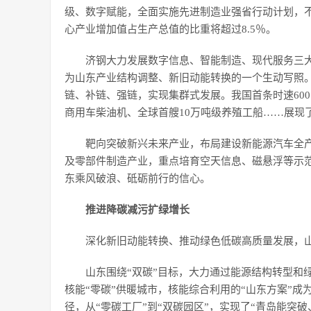
级、数字赋能，全面实施先进制造业强省行动计划，不断
心产业增加值占生产总值的比重将超过8.5％。
济钢大力发展数字信息、智能制造、现代服务三大
为山东产业结构调整、新旧动能转换的一个生动写照。
链、补链、强链，实现集群式发展。我国首条时速60
商用车柴油机、全球首艘10万吨级养殖工船……展现
靶向突破新兴未来产业，布局建设新能源汽车全
及零部件制造产业，重点培育空天信息、磁悬浮等示
东乘风破浪、砥砺前行的信心。
推进降碳减污扩绿增长
深化新旧动能转换、推动绿色低碳高质量发展，
山东围绕“双碳”目标，大力通过能源结构转型和
核能“零碳”供暖城市，核能综合利用的“山东方案”
径，从“零碳工厂”到“双碳园区”，实现了“青岛能突