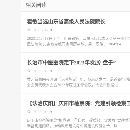
相关阅读
霍敏当选山东省高级人民法院院长
2023-01-19
2023年1月18日上午，山东省第十四届人民代表大会第一
民法院院长 霍敏霍敏同志简历霍敏，男，汉族，1964年4
长治市中医医院定下2023年发展“盘子”
2023-01-19
黄河新闻网长治讯（记者陈昊）新元肇启话发展，昂首笃行创
会会员代表大会暨2023年医院工作会议。大会审议通过
【法治庆阳】庆阳市检察院：党建引领检察
2023-01-19
庆阳市检察院围绕“抓党建、重自强、提质效、促发展”党建总体
丰富党建内涵，推动政治建设与业务建设深度融合，以