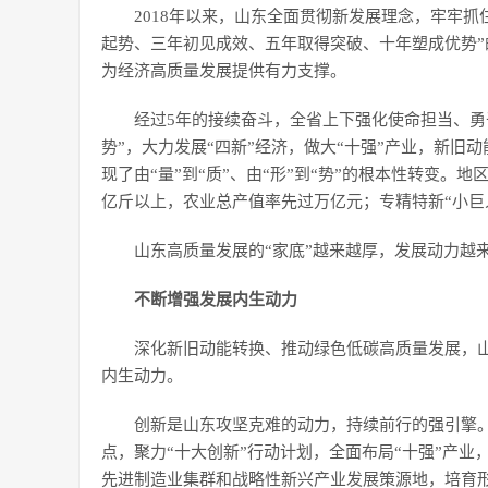
2018年以来，山东全面贯彻新发展理念，牢牢抓
起势、三年初见成效、五年取得突破、十年塑成优势”
为经济高质量发展提供有力支撑。
经过5年的接续奋斗，全省上下强化使命担当、勇
势”，大力发展“四新”经济，做大“十强”产业，新
现了由“量”到“质”、由“形”到“势”的根本性转变
亿斤以上，农业总产值率先过万亿元；专精特新“小巨
山东高质量发展的“家底”越来越厚，发展动力越
不断增强发展内生动力
深化新旧动能转换、推动绿色低碳高质量发展，
内生动力。
创新是山东攻坚克难的动力，持续前行的强引擎
点，聚力“十大创新”行动计划，全面布局“十强”产
先进制造业集群和战略性新兴产业发展策源地，培育