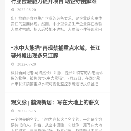
行业检验能力提升项目 助企纾困解难
2022-06-20
出厂检验是食品生产企业的必备要求，是企业落实主体
责任的重要体现。然而，中小型食品生产企业存在检验
人员难招聘、招入后技能不达标、人员留不住等现实困
“水中大熊猫”再现禁捕重点水域，长江
鄂州段出现多只江豚
2022-07-28
极目新闻记者 马浩然长江江豚，是长江特有的古老而珍
稀的物种，被称为“水中大熊猫”。7月22日，在湖北鄂
州市长江禁捕重点水域可视化监控系统进行执法监控
观文脉 | 鹤湖新居：写在大地上的骈文
2022-06-15
一个很美的名字。当初为它起这个名字的，一定是个饱
读诗书的人。你看，从空中俯瞰，它就像一篇写在大地
上的骈文，词藻华丽也好，朴素也罢，都能够从中读出