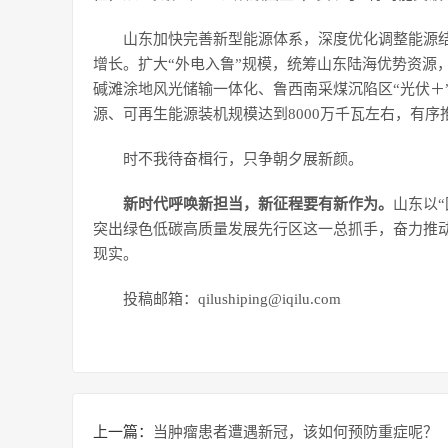
山东加快完善新型能源体系，深度优化调整能源
增长。扩大“外电入鲁”规模，统筹山东陆海优势资源
碱滩涂地风光储输一体化、鲁西南采煤沉陷区“光伏＋
源、可再生能源装机规模达到8000万千瓦左右，有序
时不我待奋楫行，只争朝夕展新颜。
新时代呼唤新担当，新征程要有新作为。
山东以
突出绿色低碳高质量发展先行区这一总抓手，奋力推动
现实。
投稿邮箱：qilushiping@iqilu.com
上一篇：
当肿瘤患者遭遇新冠，该如何预防重症呢？