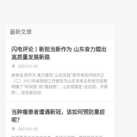
最新文章
闪电评论丨新担当新作为 山东奋力蹚出
高质量发展新路
2023-01-19
新担当 新作为 奋力谱写“山东实践”新华章系列网评之
（二）2023年省政府工作报告为山东未来五年经济发展
明确了“时间表”和“路线图”，山东将锚定“走在前、开新
局”，深化新旧动
当肿瘤患者遭遇新冠，该如何预防重症
呢？
2023-01-19