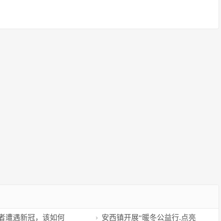
者遭遇新冠，该如何
安西镇开展“暖冬公益行.点亮