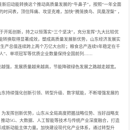
住新旧动能转换这个推动高质量发展的“牛鼻子”，按照“一年全面
的时间表，顶住阵痛、攻坚克难，加快“腾笼换鸟、凤凰涅槃” ，
于开拓创新，持之以恒落实“三个坚决”，充分发挥“九大比较优
旧动能转换取得显著成效，塑成高质量发展新优势，山东经济发展实
。地区生产总值连续跨上两个万亿大台阶；粮食总产连续9年稳定在千
人”、单项冠军等优质企业数量保持全国前列……
来越强，发展质量越来越高，节能降碳绿色发展之路越走越宽。
山东持续强化创新引领、转型升级、数字赋能，不断增强发展的
。为发挥创新优势，山东从全局高度把握战略位势、当好战略支
业，推动5G、大数据、人工智能等技术与传统产业深度融合，打造
形成新动能主体力量。加快建设现代化产业体系，通过转型升