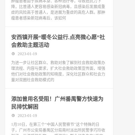
肿瘤患者由于疾病本身、各种治疗等，导致抵抗力下
降，比普通人更容易感染新冠病毒，且感染后发展成重
症的风险高于普通人，是进展为重症的高危人群。那肿
瘤患者感染新冠病毒后，该如何
安西镇开展“暖冬公益行.点亮微心愿”社
会救助主题活动
2023-01-19
为进一步让社区群众、救助对象了解到社会救助政策办
理流程、内容与要求，扩大社会救助政策宣传面，增强
他们对社会救助政策的知晓度，深化社区群众和社会力
量对双圈社会救助模式的
添加曾用名受阻！广州番禺警方快速为
民排忧解困
2023-01-19
1月10日，在第三个“中国人民警察节”这个特殊的日
子，广州市公安局番禺区分局南村派出所民警李巧玲收