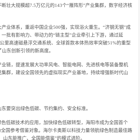
壮大规模超7.5万亿元的143个“雁阵形”产业集群，数字经济核
产业体系，重返中国企业500强，实现浴火重生。“济钢无钢”成
一批有影响力、带动力的“链主型”企业牵引上下游，通过延
0公里高速磁悬浮交通系统、全球首款本体热效率突破51%的重型
了山东创新引领的新高度。
产业链，提速发展大功率风电、智能电网、先进核电等装备整机
范集群，建设全国领先的虚拟现实产业基地，持续增强新时代山
山东要突出绿色低碳、节约集约、安全标准。
绿色低碳技术的应用，加快绿色低碳转型，海阳市成为全国首个
成为全国参考借鉴对象。海尔卡奥斯以科技力量领航绿色制造最佳路
破、山东能推广、全国能借鉴”的模式进阶。