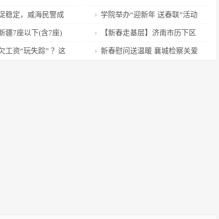
？
微心愿”社会救助主题活动
促稳定，威海民警成
学院举办“迎新年 送春联”活动
务工讨薪回家过年
疆7座以下(含7座)
【新春走基层】济南市历下区
收通行费
人民法院多措并举为农民工解
欠工资“玩失踪” ？这
新春慰问送温暖 襄城检察关爱
“薪”结
让多个“老赖”现形
显真情