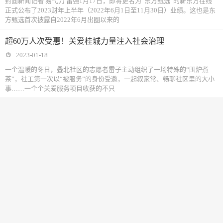
封面新闻记者 易弋力 雷强1月17日，即将更名为“东方甄选”的新东方在线
正式公布了2023财年上半年（2022年6月1日至11月30日）业绩。这也是东
方甄选首次披露自2022年6月出圈以来的
超60万人次受惠！关爱桂城力量注入社会治理
2023-01-18
一个温暖的冬日，叠北社区的志愿者雷子主动组织了一场特殊的“围炉煮
茶”，社工第一次以“被服务”的身份受邀，一起叙家常、畅聊社区里的大小
事……一个个关爱服务项目收获的不只