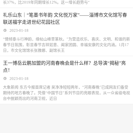
长37%，比2019年同期增长12%。这一增长趋势与“
礼乐山东｜“笔墨书年韵 文化悦万家”——淄博市文化馆写春
联送福字走进世纪花园社区
2023-01-18
“情倾泰斗行神韵，缘帖山峰草篆秋。”为营造欢乐、喜庆、文明、和谐的新
春节日氛围，彰显春节吉祥如意、阖家团圆、幸福安康的文化内涵。1月17
日，市文化馆馆长张雅娜、副馆长王
王一博岳云鹏加盟的河南春晚会是什么样？总导演“揭秘”亮
点！
2023-01-18
大象新闻·东方今报首席记者 吴净净短短两年，“河南春晚”已成网友们备受
期待的地方春晚了。凭借“中国节日”系列节目的亮眼表现，从一众省级电视
台中脱颖而出的河南卫视，近日