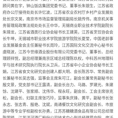
顾问黄在宇，钟山饭店集团党委书记、董事长朱银生，江苏省政
府办公厅接待处处长许忆波，江苏省农业农村厅乡村产业发展处
处长宗文昊，南京市市场监督管理局副局长姚传伟，南京机关事
务管理局政策法规处处长王中华，无锡商业职业技术学院副院长
朱璋龙，江苏省酒类行业协会秘书长王建英，江苏省烹饪协会会
长牛坤，无锡城市职业技术学院旅游学院院长夏莹，中国老龄事
业发展基金会主任兼秘书长周玲，江苏国际文化交流中心秘书长
虞晓波，江苏今世缘酒业股份有限公司党委书记、董事长、总经
理顾祥悦，副总经理兼南京区域总经理陈玖权，中科苏州地理科
学与技术研究院执行院长从卫兵，江苏省中小企业协会秘书长王
娟，江苏省食文化研究会创建人都大明、会长陈苏华、常务副会
长兼秘书长吴志强，监事会主席朱可江，副会长兼常务副秘书长
殷文景，党支部书记王露清，副会长台力、马路、罗建光、朱建
馀、沈建平、张家顺、沈伟华、程永旺，副会长、工会主席徐克
松，副会长、妇联主席张巧玲，监事朱庆锋、黄平，副秘书长张
永志、张志青、殷艳、沈斌，南通餐饮文化研究会副会长、市旅
游中等专业学校副校长孙勇，江苏苏糖糖酒食品有限公司总经理
陈国锁、江苏洋河酒厂股份公司技术中心副总经理葛向阳、宿迁