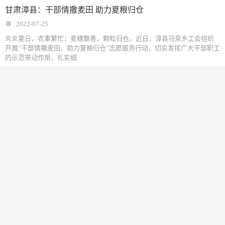
甘肃漳县：干部情撒麦田 助力夏粮归仓
2022-07-25
炎炎夏日，农事繁忙；麦穗飘香，颗粒归仓。近日，漳县马泉乡工会组织
开展“干部情撒麦田，助力夏粮归仓”志愿服务行动，切实发挥广大干部职工
的示范带动作用，扎实细