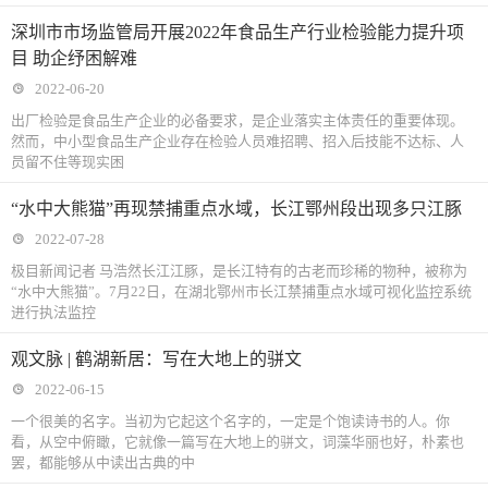
深圳市市场监管局开展2022年食品生产行业检验能力提升项
目 助企纾困解难
2022-06-20
出厂检验是食品生产企业的必备要求，是企业落实主体责任的重要体现。
然而，中小型食品生产企业存在检验人员难招聘、招入后技能不达标、人
员留不住等现实困
“水中大熊猫”再现禁捕重点水域，长江鄂州段出现多只江豚
2022-07-28
极目新闻记者 马浩然长江江豚，是长江特有的古老而珍稀的物种，被称为
“水中大熊猫”。7月22日，在湖北鄂州市长江禁捕重点水域可视化监控系统
进行执法监控
观文脉 | 鹤湖新居：写在大地上的骈文
2022-06-15
一个很美的名字。当初为它起这个名字的，一定是个饱读诗书的人。你
看，从空中俯瞰，它就像一篇写在大地上的骈文，词藻华丽也好，朴素也
罢，都能够从中读出古典的中