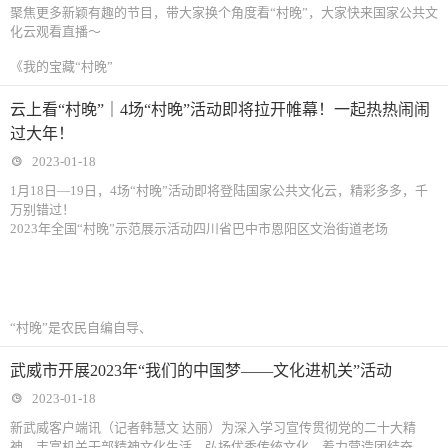
聚焦更多新颖有趣的节目，带大家换个角度看“村晚”，大家快来国家公共文
化云观看直播～
《我的宝藏“村晚”
云上看“村晚”｜4场“村晚”活动即将拉开帷幕！一起热热闹闹
过大年！
2023-01-18
1月18日—19日，4场“村晚”活动即将登陆国家公共文化云，精彩多多，千
万别错过！
2023年全国“村晚”示范展示活动四川省巴中市恩阳区文治街道老场
“村晚”是农民自编自导、
武威市开展2023年“我们的中国梦——文化进机关”活动
2023-01-18
新武威客户端讯（记者韩慧文 达丽）为深入学习宣传贯彻党的二十大精
神，丰富机关干部精神文化生活，弘扬优秀传统文化，着力营造团结奋