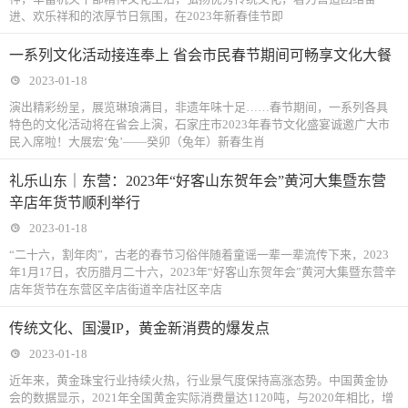
进、欢乐祥和的浓厚节日氛围，在2023年新春佳节即
一系列文化活动接连奉上 省会市民春节期间可畅享文化大餐
2023-01-18
演出精彩纷呈，展览琳琅满目，非遗年味十足……春节期间，一系列各具
特色的文化活动将在省会上演，石家庄市2023年春节文化盛宴诚邀广大市
民入席啦！大展宏‘兔’——癸卯（兔年）新春生肖
礼乐山东｜东营：2023年“好客山东贺年会”黄河大集暨东营
辛店年货节顺利举行
2023-01-18
“二十六，割年肉”，古老的春节习俗伴随着童谣一辈一辈流传下来，2023
年1月17日，农历腊月二十六，2023年“好客山东贺年会”黄河大集暨东营辛
店年货节在东营区辛店街道辛店社区辛店
传统文化、国漫IP，黄金新消费的爆发点
2023-01-18
近年来，黄金珠宝行业持续火热，行业景气度保持高涨态势。中国黄金协
会的数据显示，2021年全国黄金实际消费量达1120吨，与2020年相比，增