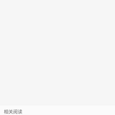
6人被通报违
活动
劳动者就近就
藏合与分的智
N95口罩？严
上场！
纪违法
地就业
慧
厉打击！
相关阅读