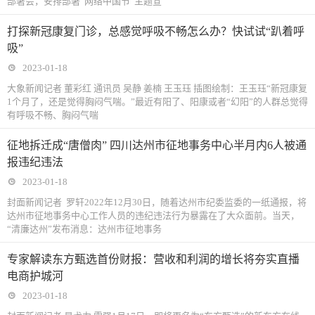
部署会，安排部署“网络中国节”主题宣
打探新冠康复门诊，总感觉呼吸不畅怎么办？快试试“趴着呼
吸”
2023-01-18
大象新闻记者 董彩红 通讯员 吴静 姜楠 王玉珏 插图绘制：王玉珏“新冠康复
1个月了，还是觉得胸闷气喘。”最近有阳了、阳康或者“幻阳”的人群总觉得
有呼吸不畅、胸闷气喘
征地拆迁成“唐僧肉” 四川达州市征地事务中心半月内6人被通
报违纪违法
2023-01-18
封面新闻记者 罗轩2022年12月30日，随着达州市纪委监委的一纸通报，将
达州市征地事务中心工作人员的违纪违法行为暴露在了大众面前。当天，
“清廉达州”发布消息：达州市征地事务
专家解读东方甄选首份财报：营收和利润的增长将夯实直播
电商护城河
2023-01-18