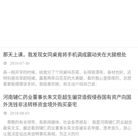
那天上课，我发现女同桌竟将手机调成震动夹在大腿根处
2016-07-30
高一刚开学的时候，给我分了个同桌叫苏菲，长得很漂亮，身材也好，还
特别喜欢穿超短裙，露着两条白花花的大美腿，看的我心里痒痒的，总想
着要能摸摸该多好。我挺喜欢她，就主动介绍自己说：
河南辅仁药业董事长朱文臣超生骗贷造假侵吞国有资产向国
外洗钱非法转移资金境外购买豪宅
2018-08-03
尊敬的有关领导、各新闻媒体、社会各界朋友： 我是河南辅仁药业副总
裁朱文玉，最近看到辅仁药业董事长朱文臣被实名举报，思考良久，良心
让我决定站出来说明事实真相，为正义的行