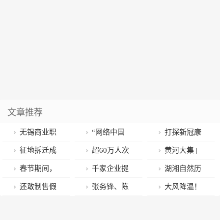
文章推荐
无锡商业职
“网络中国
打探新冠康
业技术学院与
节”活动正式上
复门诊，总感
征地拆迁成
超60万人次
黄河大集 |
江苏食文化研
线
觉呼吸不畅怎
“唐僧肉” 四川
受惠！关爱桂
开元街道带您
春节期间，
千家企业提
湖湘自然历
究会共建食文
么办？快试试
达州市征地事
城力量注入社
逛年货大集 品
烟台将开展丰
供两万岗位 湖
丨郴州风物⑱
还敢制售假
张务锋、陈
大风降温！
化学院
“趴着呼吸”
务中心半月内
会治理
浓浓年味~
富多彩的文化
北郧阳区力促
浩瀚林海，深
“布洛芬”、假
如桂被逮捕！
明起，冷空气