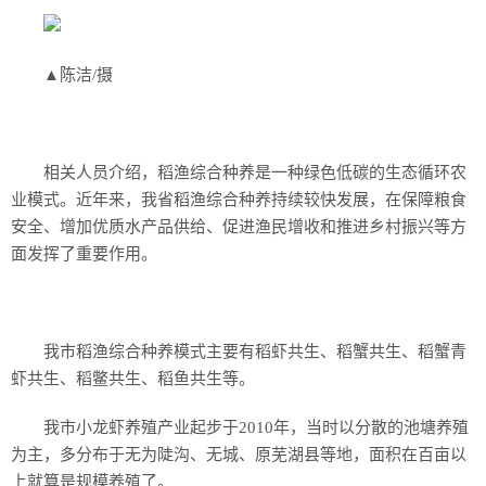
▲陈洁/摄
相关人员介绍，稻渔综合种养是一种绿色低碳的生态循环农
业模式。近年来，我省稻渔综合种养持续较快发展，在保障粮食
安全、增加优质水产品供给、促进渔民增收和推进乡村振兴等方
面发挥了重要作用。
我市稻渔综合种养模式主要有稻虾共生、稻蟹共生、稻蟹青
虾共生、稻鳖共生、稻鱼共生等。
我市小龙虾养殖产业起步于2010年，当时以分散的池塘养殖
为主，多分布于无为陡沟、无城、原芜湖县等地，面积在百亩以
上就算是规模养殖了。