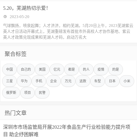
5.20，芜湖热切示爱！
2023-05-20
气球飘扬，喷泉起舞；人才济济，相约芜湖。5月20日上午，2023芜湖紫云
英人才日活动开幕式上，芜湖重磅发布首批市外高校人才协作基地、紫云
英人才政策兑现成果和芜湖人才码，启动万名大
聚合标签
中国
自己的
美国
亿元
都是
的人
疫情
的是
三星
华为
手机
企业
万元
这款
车型
日本
小米
俄罗斯
项目
民警
热门文章
深圳市市场监管局开展2022年食品生产行业检验能力提升项
目 助企纾困解难