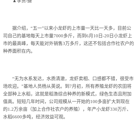
▲李贾/摄
据介绍，“五一”以来小龙虾的上市量一天比一天多，目前公
司自己的基地每天上市量7000多斤，而到6月10日-20日小龙虾上
市的最高峰，每天能对外销售3万多斤，这还不包括合作社农户的
种养面积在内。
“无为水系发达，水质清澈，龙虾卖相、口感都不错，很受市
场欢迎。”基地人员杨从英说。到7月初，所有养殖龙虾的农田将
全部种上水稻，这就是稻渔综合种养的新模式，绿色生态且附加
值高。短短几年时间，公司规模从一开始的100多亩扩大到现在
的1.2万余亩（加上合作社农户的养殖），年产小龙虾330万斤、
水稻6600多吨，经济效益可观。