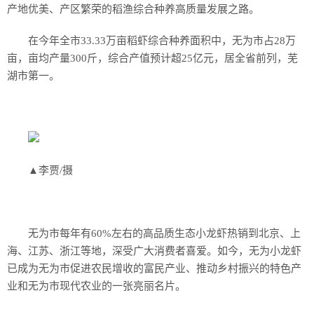
产地优美、产区繁荣的稻渔综合种养高质量发展之路。
在今年全市33.33万亩稻虾综合种养面积中，无为市占28万
亩，亩均产量300斤，综合产值预计超25亿元，居全省前列，芜
湖市第一。
▲李贾/摄
无为市每年有60%左右的高品质生态小龙虾热销到北京、上
海、江苏、浙江等地，深受广大消费者喜爱。如今，无为小龙虾
已成为无为市促进农民增收的富民产业、推动乡村振兴的特色产
业和无为市现代农业的一张亮丽名片。