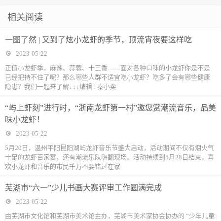
干奋进促发展
12345热线企
趣味运动会
产保供工作
队——市北区
认知与蝶变
几万块表！网
县曹王镇扎实
家”王蒙为湖南
相关阅读
业和群众来电
水清沟街道开
友：看完肃然
推进基层党建
日报题词：做
一图了然 | 又到了炫小龙虾的季节，顶流宵夜要这样吃
公告
展“学习强国”
起敬
工作提质增效
人民的学生，
2023-05-22
进社区推广活
在生活中深造
正值小龙虾季，麻辣、蒜蓉、十三香……面对各种口味的小龙虾你是不是
已经把持不住了呢？那么哪些人群不适宜吃小龙虾？吃多了会有哪些健康
动
隐患？我们一起来了解↓↓↓编辑 : 秦小奕
“屿上虾刻”进行时，“浙南龙虾第一村”邀您赏潮流音乐，品美
味小龙虾！
2023-05-22
5月20日，温州平阳昆阳湖屿龙虾音乐节盛大启动，活动期间不仅有烟火气
十足的龙虾百家宴，还有潮流乐队嗨翻现场。活动持续到5月28日结束，喜
欢小龙虾和音乐的市民千万不要错过在家
芜湖市“六一”少儿书画大赛评审工作圆满完成
2023-05-22
由芜湖市文化馆和芜湖市美术馆主办，芜湖市美术家协会协办的 “少年儿童