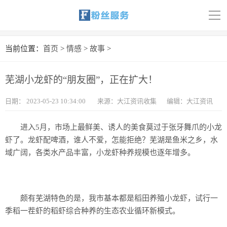
导
航
首页
当前位置：
首页
>
情感
>
故事
>
科技
芜湖小龙虾的“朋友圈”，正在扩大！
娱乐
日期：
2023-05-23 10:34:00
来源：大江资讯收集
编辑：大江资讯
汽车
进入5月，市场上最鲜美、诱人的美食莫过于张牙舞爪的小龙
体育
虾了。龙虾配啤酒，谁人不爱，怎能拒绝？芜湖是鱼米之乡，水
域广阔，各类水产品丰富，小龙虾种养规模也逐年增多。
财经
旅游
颇有芜湖特色的是，我市基本都是稻田养殖小龙虾，试行一
育儿
季稻一茬虾的稻虾综合种养的生态农业循环新模式。