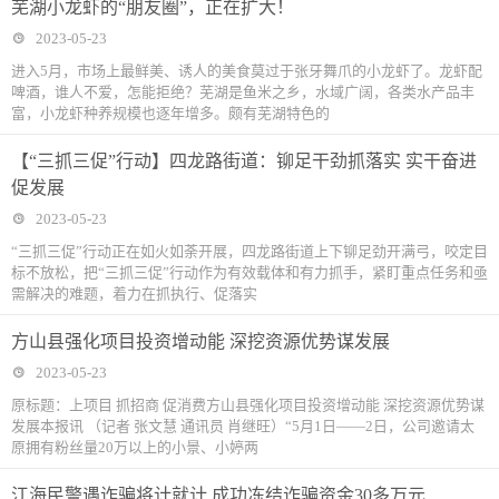
芜湖小龙虾的“朋友圈”，正在扩大！
2023-05-23
进入5月，市场上最鲜美、诱人的美食莫过于张牙舞爪的小龙虾了。龙虾配
啤酒，谁人不爱，怎能拒绝？芜湖是鱼米之乡，水域广阔，各类水产品丰
富，小龙虾种养规模也逐年增多。颇有芜湖特色的
【“三抓三促”行动】四龙路街道：铆足干劲抓落实 实干奋进
促发展
2023-05-23
“三抓三促”行动正在如火如荼开展，四龙路街道上下铆足劲开满弓，咬定目
标不放松，把“三抓三促”行动作为有效载体和有力抓手，紧盯重点任务和亟
需解决的难题，着力在抓执行、促落实
方山县强化项目投资增动能 深挖资源优势谋发展
2023-05-23
原标题：上项目 抓招商 促消费方山县强化项目投资增动能 深挖资源优势谋
发展本报讯 （记者 张文慧 通讯员 肖继旺）“5月1日——2日，公司邀请太
原拥有粉丝量20万以上的小景、小婷两
江海民警遇诈骗将计就计 成功冻结诈骗资金30多万元