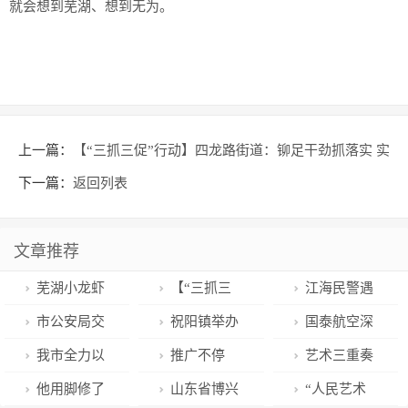
就会想到芜湖、想到无为。
上一篇：
【“三抓三促”行动】四龙路街道：铆足干劲抓落实 实
干奋进促发展
下一篇：
返回列表
文章推荐
芜湖小龙虾
【“三抓三
江海民警遇
的“朋友圈”，
促”行动】四龙
诈骗将计就计
市公安局交
祝阳镇举办
国泰航空深
正在扩大！
路街道：铆足
成功冻结诈骗
警支队主要负
“健康泰安 幸
夜致歉
我市全力以
推广不停
艺术三重奏
干劲抓落实 实
资金30多万元
责同志接听
福万家”老年人
赴做好煤炭增
步，学习不掉
｜从艺之旅的
他用脚修了
山东省博兴
“人民艺术