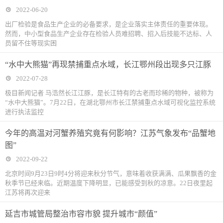
2022-06-20
出厂检验是食品生产企业的必备要求，是企业落实主体责任的重要体现。
然而，中小型食品生产企业存在检验人员难招聘、招入后技能不达标、人
员留不住等现实困
“水中大熊猫”再现禁捕重点水域，长江鄂州段出现多只江豚
2022-07-28
极目新闻记者 马浩然长江江豚，是长江特有的古老而珍稀的物种，被称为
“水中大熊猫”。7月22日，在湖北鄂州市长江禁捕重点水域可视化监控系统
进行执法监控
今年的高温对河蟹养殖究竟有何影响？江苏气象发布“品蟹地
图”
2022-09-22
北京时间9月23日9时4分将迎来秋分节气，意味着收获满满、瓜果飘香的金
秋季节已经来临。近期温度下降明显，已能感受到秋的凉意。22日夜里起
江苏将再次迎来
延吉市城管局整治市容市貌 提升城市“颜值”