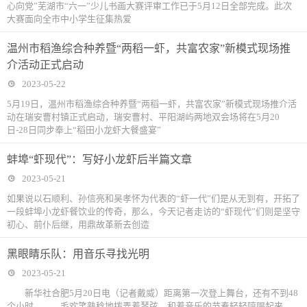
心向党”芜湖市“六一”少儿书画大赛评审工作已于5月12日全部完成。此次
大赛面向全市中小学生征集热爱
温州市稻渔综合种养暨“两稻一虾，共富农家”新模式现场推
介活动正式启动
2023-05-22
5月19日，温州市稻渔综合种养暨“两稻一虾，共富农家”新模式现场推介活
动在瑞安曹村镇正式启动，瑞安曹村、平阳湖屿两地双会场将在5月20
日-28日同步奉上“稻田小龙虾大餐盛宴”
蚌埠“虾现代”：写好小龙虾后半篇文章
2023-05-21
如果说以石顺利、孙信亮和吴孝怀为代表的“虾一代”们是从无到有，开拓了
一段蚌埠小龙虾餐饮业的传奇，那么，今天记者走访的“虾现代”们则是坚守
初心、前仆后继，用鼎故革新去创造
黑眼睛乐队：用音乐寻找光明
2023-05-21
新华社合肥5月20日电（记者戴威）距离第一次登上舞台，还有不到48
个小时。 毛欢笑熟稔地拨弄着琴弦，和着音乐的节奏轻轻哼唱起来。