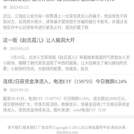
2023-05-23
近日，江海区公安分局一民警遇上一位冒充其女儿的骗子，他没有急于拆
穿对方，反而将计就计，诱导骗子提供用于诈骗的银行卡账号，并通过当
地反诈中心对该账号进行紧急止付，成功拦截了账
这一版《赵氏孤儿》让人脑洞大开
2023-05-23
5月20日，北京人艺新排版《赵氏孤儿》带着暗黑谐谑的气质登台人艺
小剧场，模糊了朝代甚至混搭了中西的服装，让大经典没了难以撼动的负
累；小剧场的空间，大剧场的配置，结尾处，赵氏
连续2日获资金净流入，电池ETF（159755）今日微跌0.24%
2023-05-23
截至09:45分，电池ETF（159755）今日微跌0.24%，成交额达2898万元，
成交额持续扩大，市场交投活跃。数据显示，该基金连续2个交易日获资金
净流入，受到资金持续关注。图片来源：wind电池ETF（159
关于我们
联系我们
广告合作
Copyright © 2013-2022
粉丝服务平台-粉丝头条-
fensifuwu.com