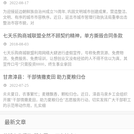
2022-08-17
为迎接延边朝鲜族自治州成立70周年, 巩固文明城市创建成果，营造整洁、
文明、有序的城市市容秩序。近日，延吉市城市管理行政执法局重拳出击
整治市容市貌，对
七天乐购商城联盟全然不顾契约精神，单方撕毁合同条款
2018-08-03
七天乐购商城联盟利用网络大肆进行虚假宣传，号称免费货源、免费物
流、免费服务、免费培训，让想创业又没有经验的人不得不信以为真，其
宣传口号“只需投资8800，终生事业拿回
甘肃漳县：干部情撒麦田 助力夏粮归仓
2022-07-25
炎炎夏日，农事繁忙；麦穗飘香，颗粒归仓。近日，漳县马泉乡工会组织
开展“干部情撒麦田，助力夏粮归仓”志愿服务行动，切实发挥广大干部职工
的示范带动作用，扎实细
最新文章