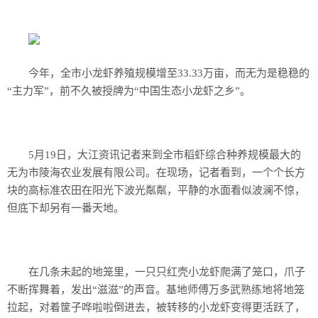
历史
美食
今年，全市小龙虾养殖规模增至33.33万亩，而无为是稳稳的
军事
“主力军”，前不久被授牌为“中国生态小龙虾之乡”。
国际
情感
5月19日，大江资讯记者来到全市稻虾综合种养规模最大的
故事
美文
无为市陵海农业发展有限公司。在现场，记者看到，一个个长方
块的高标准农田在阳光下波光粼粼，平静的水面看似波澜不惊，
但底下却另有一番天地。
在几条未起的地笼里，一只只红壳小龙虾爬满了笼口，爪子
不断挥舞着，发出“滋滋”的声音。基地师傅万多武熟练地将地笼
拉起，对着筐子哗啦啦倒进去，被转移的小龙虾变得更活跃了，