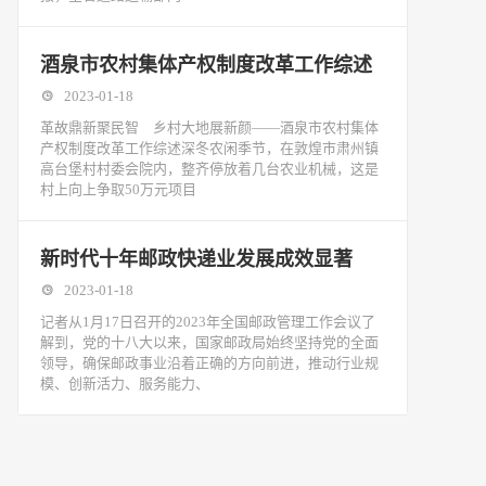
酒泉市农村集体产权制度改革工作综述
2023-01-18
革故鼎新聚民智 乡村大地展新颜——酒泉市农村集体
产权制度改革工作综述深冬农闲季节，在敦煌市肃州镇
高台堡村村委会院内，整齐停放着几台农业机械，这是
村上向上争取50万元项目
新时代十年邮政快递业发展成效显著
2023-01-18
记者从1月17日召开的2023年全国邮政管理工作会议了
解到，党的十八大以来，国家邮政局始终坚持党的全面
领导，确保邮政事业沿着正确的方向前进，推动行业规
模、创新活力、服务能力、