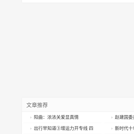
文章推荐
阳曲：浓浓关爱显真情
赵建国委
发事件急救
出行早知道③增运力开专线 四
新时代十