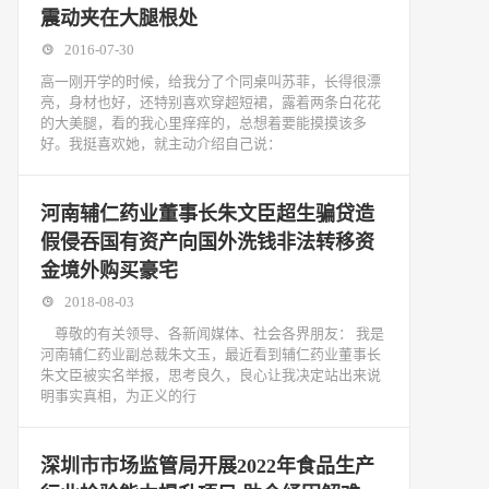
震动夹在大腿根处
2016-07-30
高一刚开学的时候，给我分了个同桌叫苏菲，长得很漂
亮，身材也好，还特别喜欢穿超短裙，露着两条白花花
的大美腿，看的我心里痒痒的，总想着要能摸摸该多
好。我挺喜欢她，就主动介绍自己说：
河南辅仁药业董事长朱文臣超生骗贷造
假侵吞国有资产向国外洗钱非法转移资
金境外购买豪宅
2018-08-03
尊敬的有关领导、各新闻媒体、社会各界朋友： 我是
河南辅仁药业副总裁朱文玉，最近看到辅仁药业董事长
朱文臣被实名举报，思考良久，良心让我决定站出来说
明事实真相，为正义的行
深圳市市场监管局开展2022年食品生产