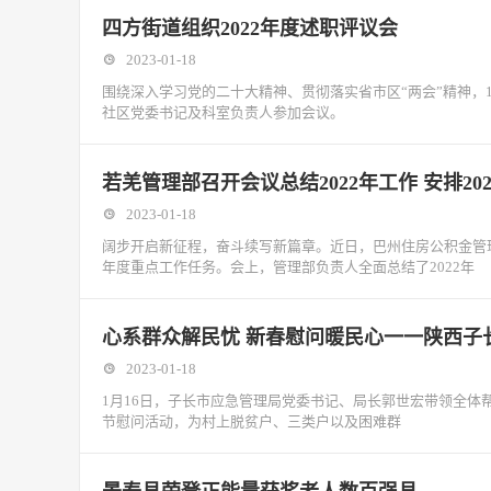
四方街道组织2022年度述职评议会
2023-01-18
围绕深入学习党的二十大精神、贯彻落实省市区“两会”精神，1
社区党委书记及科室负责人参加会议。
若羌管理部召开会议总结2022年工作 安排20
2023-01-18
阔步开启新征程，奋斗续写新篇章。近日，巴州住房公积金管理中
年度重点工作任务。会上，管理部负责人全面总结了2022年
心系群众解民忧 新春慰问暖民心一一陕西子
2023-01-18
1月16日，子长市应急管理局党委书记、局长郭世宏带领全体
节慰问活动，为村上脱贫户、三类户以及困难群