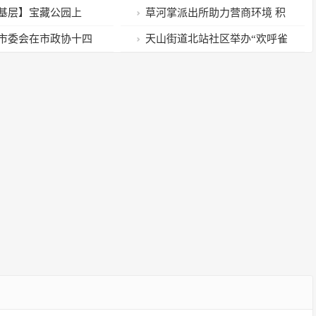
单”
基层】宝藏公园上
草河掌派出所助力营商环境 积
的诗和远方
极推进节前服务工作
市委会在市政协十四
天山街道北站社区举办“欢呼雀
上作大会发言
跃 福满迎春”春节联欢活动