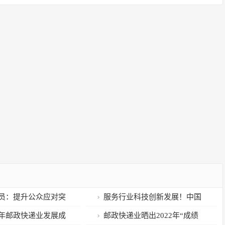
员：提升公众应对突
服务行业科技创新发展！中国
意识与技能
煤炭工业协会发来感谢信
年邮政快递业发展成
邮政快递业晒出2022年“成绩