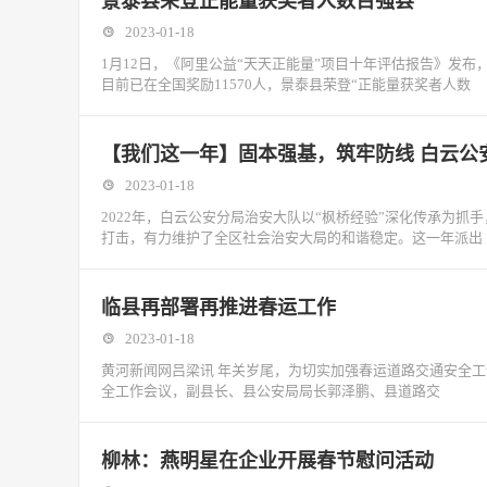
景泰县荣登正能量获奖者人数百强县
2023-01-18
1月12日，《阿里公益“天天正能量”项目十年评估报告》发
目前已在全国奖励11570人，景泰县荣登“正能量获奖者人数
【我们这一年】固本强基，筑牢防线 白云公安
2023-01-18
2022年，白云公安分局治安大队以“枫桥经验”深化传承为
打击，有力维护了全区社会治安大局的和谐稳定。这一年派出
临县再部署再推进春运工作
2023-01-18
黄河新闻网吕梁讯 年关岁尾，为切实加强春运道路交通安全工
全工作会议，副县长、县公安局局长郭泽鹏、县道路交
柳林：燕明星在企业开展春节慰问活动