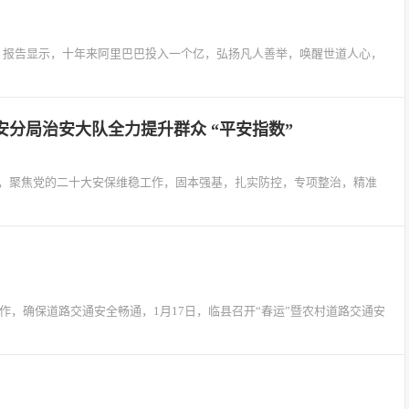
布，报告显示，十年来阿里巴巴投入一个亿，弘扬凡人善举，唤醒世道人心，
分局治安大队全力提升群众 “平安指数”
抓手，聚焦党的二十大安保维稳工作，固本强基，扎实防控，专项整治，精准
作，确保道路交通安全畅通，1月17日，临县召开“春运”暨农村道路交通安