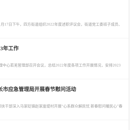
月17日下午，四方街道组织2022年度述职评议会，街道党工委班子成员、
23年工作
心若羌管理部召开会议，总结2022年度各项工作开展情况，安排2023
长市应急管理局开展春节慰问活动
帮扶干部深入马家砭镇赵家崖堤村开展“心系群众解民忧 新春慰问暖民心”春