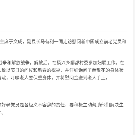
协主席于文成，副县长马有利一同走访慰问新中国成立前老党员和
抗日战争和解放战争，解放后，在杨兴乡鄯都村委参加妇联工作。在
人致以节日的问候和新春的祝福，并仔细询问了薛散花的身体状
贡献，叮嘱老人要保重身体，并将慰问金送到老人手上。
顾好老党员是各级义不容辞的责任，要积极主动帮助他们解决生
上。