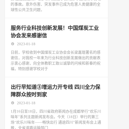
的事故。意外伤害、突发事件已成为危害人类健康的全
球性公共卫生问题，
服务行业科技创新发展！中国煤炭工业
协会发来感谢信
2023-01-18
日前，学校收到中国煤炭工业协会会长梁嘉琨署名的感
谢信，对我校一年来为行业科技创新发展做出的贡献表
示衷心感谢，向全体教职工致以诚挚的问候和新春的祝
福，特别感谢学校对于
出行早知道③增运力开专线 四川全力保
障群众按时到家
2023-01-18
1月16日至18日，四川省政府新闻办在成都举行“欢乐川
味年”系列主题新闻发布会。今天（18日）举行的第三
场“欢乐川味年——畅快出行 通途四川”新闻发布会上通
报，全省道路运输部门