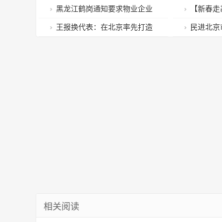
川全力保障群众按时到家
效显著
黑龙江鹤岗通知要求物业企业
【新春走
保障邮政快递末端畅通
新！家门口
王报换代表：在北京率先打造
民进北京
全球数字经济博物馆正当时
届一次会议
相关阅读