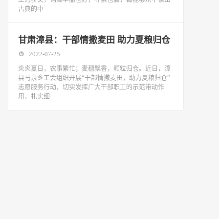
古典的中
甘肃漳县：干部情撒麦田 助力夏粮归仓
2022-07-25
炎炎夏日，农事繁忙；麦穗飘香，颗粒归仓。近日，漳
县马泉乡工会组织开展“干部情撒麦田，助力夏粮归仓”
志愿服务行动，切实发挥广大干部职工的示范带动作
用，扎实细