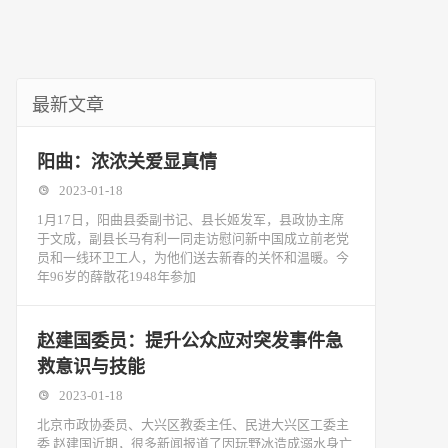
最新文章
阳曲：浓浓关爱显真情
2023-01-18
1月17日，阳曲县委副书记、县长姬发军，县政协主席
于文成，副县长马有利一同走访慰问新中国成立前老党
员和一线环卫工人，为他们送去新春的关怀和温暖。今
年96岁的薛散花1948年参加
赵建国委员：提升公众应对突发事件急
救意识与技能
2023-01-18
北京市政协委员、大兴区教委主任、民进大兴区工委主
委 赵建国近期，很多新闻报道了因玩野冰造成溺水身亡