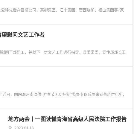
朱爱锋先后在晋柳公司、离柳集团、汇丰集团、贺西煤矿、福山集团等7家
看望慰问文艺工作者
看望慰问干部职工，并就下一步文艺工作进行指导。县委常委、宣传部部长王
”近日，国网湖州南浔供电“春节无功控制”监督专班成员来到善琏供电所，
地方两会丨一图读懂青海省高级人民法院工作报告
2023-01-18