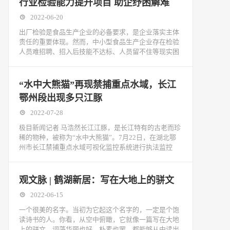
行业检验能力提升项目 助企纾困解难
2022-06-20
出厂检验是食品生产企业的必备要求，是企业落实主体
责任的重要体现。然而，中小型食品生产企业存在检验
人员难招聘、招入后技能不达标、人员留不住等现实困
“水中大熊猫”再现禁捕重点水域，长江
鄂州段出现多只江豚
2022-07-28
极目新闻记者 马浩然长江江豚，是长江特有的古老而珍
稀的物种，被称为“水中大熊猫”。7月22日，在湖北鄂
州市长江禁捕重点水域可视化监控系统进行执法监控
观文脉 | 鹤湖新居：写在大地上的骈文
2022-06-15
一个很美的名字。当初为它起这个名字的，一定是个饱
读诗书的人。你看，从空中俯瞰，它就像一篇写在大地
上的骈文，词藻华丽也好，朴素也罢，都能够从中读出