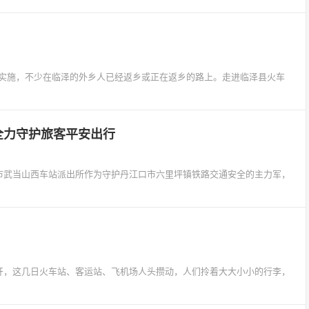
策的实施，不少在临泽的外乡人已经返乡或正在返乡的路上。走进临泽县火车
全力守护旅客平安出行
堰市武当山西车站派出所作为守护丹江口市六里坪镇铁路交通安全的主力军，
拉开，这几日火车站、客运站、飞机场人头攒动，人们拎着大大小小的行李，