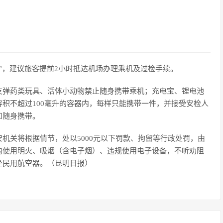
”，建议旅客提前2小时抵达机场办理乘机及过检手续。
弹药类玩具、活体小动物禁止随身携带乘机；充电宝、锂电池
积不超过100毫升的容器内，每样只能携带一件，并接受安检人
和随身携带。
关将根据情节，处以5000元以下罚款、拘留等行政处罚，由
内使用明火、吸烟（含电子烟）、违规使用电子设备，不听劝阻
坐民用航空器。（昆明日报）