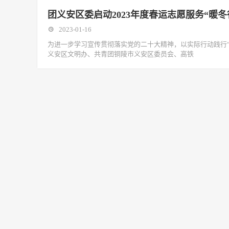
团义安区委启动2023年度春运志愿服务“暖冬
2023-01-16
为进一步学习宣传贯彻落实党的二十大精神，以实际行动践行“
义安区文明办、共青团铜陵市义安区委员会、高铁