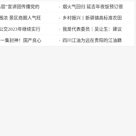
基层”宣讲团传播党的
烟火气回归 延吉年夜饭预订很
火
围浓 景区商圈人气旺
乡村振兴丨新驿镇高标准农田
建设热火朝天
公交2023年继续实行
我是代表委员｜吴让生：建议
车
将江汉平原货运铁路西延项目纳
5，一集封神！国产良心
四川江油为远在贵阳的江油籍
入省级规划
农民工千里送温暖