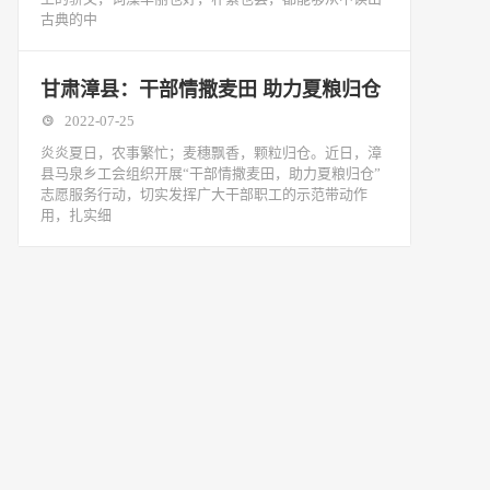
古典的中
甘肃漳县：干部情撒麦田 助力夏粮归仓
2022-07-25
炎炎夏日，农事繁忙；麦穗飘香，颗粒归仓。近日，漳
县马泉乡工会组织开展“干部情撒麦田，助力夏粮归仓”
志愿服务行动，切实发挥广大干部职工的示范带动作
用，扎实细