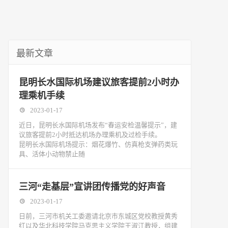
最新文章
昆明长水国际机场建议旅客提前2小时办
理乘机手续
2023-01-17
近日，昆明长水国际机场发布“春运安检温馨提示”，建
议旅客提前2小时抵达机场办理乘机及过检手续。
昆明长水国际机场提示：烟花爆竹、仿真枪支弹药类玩
具、活体小动物禁止随
三河“走基层”宣讲团传播党的好声音
2023-01-17
日前，三河市机关工委邀请北京市东城区党校教授黄秀
红以及华北科技学院马克思主义学院王淑江教授，组建