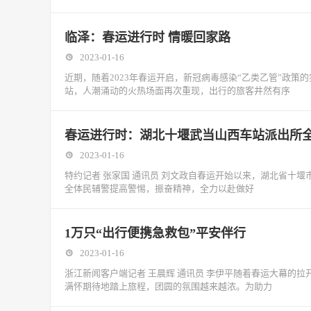
临泽：春运进行时 情暖回家路
2023-01-16
近期，随着2023年春运开启，新冠病毒感染“乙类乙管”政
站，人潮涌动的火热场面再次重现，出行的旅客井然有序
春运进行时：湖北十堰武当山西车站派出所
2023-01-16
特约记者 张家国 通讯员 刘文政自春运开始以来，湖北省十
全体民辅警提高警惕，振奋精神，全力以赴做好
1万只“出行便携急救包”平安伴行
2023-01-16
浙江新闻客户端记者 王晨辉 通讯员 李伊平随着春运大幕的
满怀期待地踏上旅程，团圆的氛围越来越浓。为助力