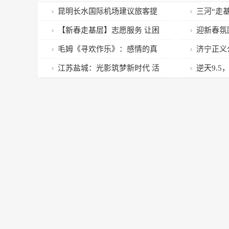
昆明长水国际机场建议旅客提
三河“走
前2小时办理乘机手续
好声音
【新春走基层】志愿服务 让困
迎新春氛
境儿童春节不孤单
毛姆《寻欢作乐》：感情的真
济宁正义
相，是价值
春节免费乘
江苏盐城：光影筑梦新时代 活
逆天9.
力迸发开新局 我在盐城遇见美 摄
终于回来
影大赛获奖作品展