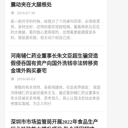
震动夹在大腿根处
2016-07-30
高一刚开学的时候，给我分了个同桌叫苏菲，长得很漂
亮，身材也好，还特别喜欢穿超短裙，露着两条白花花
的大美腿，看的我心里痒痒的，总想着要能摸摸该多
好。我挺喜欢她，就主动介绍自己说：
河南辅仁药业董事长朱文臣超生骗贷造
假侵吞国有资产向国外洗钱非法转移资
金境外购买豪宅
2018-08-03
尊敬的有关领导、各新闻媒体、社会各界朋友： 我是
河南辅仁药业副总裁朱文玉，最近看到辅仁药业董事长
朱文臣被实名举报，思考良久，良心让我决定站出来说
明事实真相，为正义的行
深圳市市场监管局开展2022年食品生产