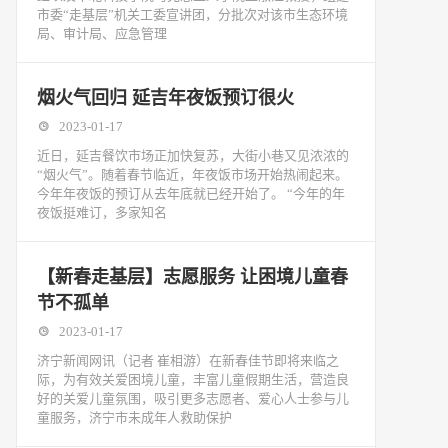
市委“走基层”机关工委宣讲团，分批次对该市生态环境
局、审计局、应急管理
烟火气回归 延吉年夜饭预订很火
2023-01-17
近日，延吉餐饮市场正加快复苏，大街小巷又见浓浓的
“烟火气”。随着春节临近，年夜饭市场开始热闹起来。
今年年夜饭的预订从去年底就已经开始了。 “今年的年
夜饭挺难订，多家知名
【新春走基层】志愿服务 让困境儿童春
节不孤单
2023-01-17
济宁新闻网讯（记者 崔相游）在新春佳节即将来临之
际，为有效关爱困境儿童，丰富儿童假期生活，营造良
好的关爱儿童氛围，吸引更多志愿者、爱心人士参与儿
童服务，济宁市未成年人救助保护