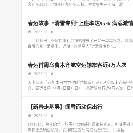
客列车339列，加开旅客列车56趟，主要集中在上海、北
春运故事 |“滑雪专列”上座率达95% 满载激
2023-01-16
1月6日，张家口崇礼高铁站迎来了开站一周年纪念。京张高
会后的首个滑雪季。近期，这趟高人气“滑雪专列”上
春运首周乌鲁木齐航空运输旅客近4万人次
2023-01-16
天山网讯（记者 米日古力·纳斯尔报道）记者从乌鲁木齐航
升，春运首周（1月7日至13日），共运输旅客近4万人次，日
【新春走基层】闻雪而动保出行
2023-01-16
1月13日，今年的第一场雪把邯郸装扮得银装素裹。但降雪
障和应急响应机制，安排职工及时清扫站台积雪，并撒盐