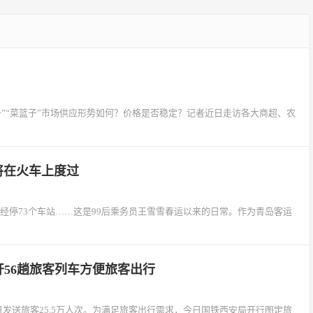
”“菜篮子”市场供应形势如何？价格是否稳定？记者近日走访各大商超、农
将在火车上度过
，经停73个车站……这是99后乘务员王雪雪春运以来的日常。作为青岛客运
开56趟旅客列车方便旅客出行
日发送旅客25.5万人次。为满足旅客出行需求，今日国铁西安局开行图定旅