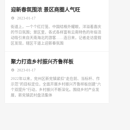
迎新春氛围浓 景区商圈人气旺
2023-01-17
街道上，一个个红灯笼、中国结格外耀眼，洋溢着喜庆
的节日氛围；景区里，各式各样富有云南特色的年俗活
动吸引来自天南海北的游客……连日来，记者走访度假
区发现，辖区干道上迎新春氛围
​聚力打造乡村振兴齐鲁样板
2023-01-17
2022年以来，兖州区新兖镇紧扣“走在前、当标杆、作
示范”的目标定位，全面开展乡村振兴齐鲁样板创建“六
个双提升”行动，乡村振兴不断深化。围绕乡村产业发
展，新兖镇武村盘活集体