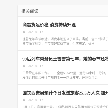
相关阅读
商超货足价稳 消费持续升温
2023-01-17
随着兔年春节临近，消费市场迎来了旺季。当前，全市“米袋子
贸市场了解到，全市商超储备丰富、供应充足、价格
99后列车乘务员王雪雪第七年，她的春节还
2023-01-17
王雪雪在车厢工作。 全程5334公里，运行74小时13分钟
段值乘的烟台开往广州的唯一一趟绿皮车，停运数月后
国铁西安局预计今日发送旅客25.5万人次 加
2023-01-17
1月16日，春运第十天。中国铁路西安局集团有限公司预计今