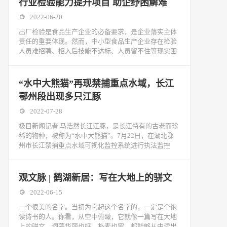
行业检验能力提升项目 助企纾困解难
2022-06-20
出厂检验是食品生产企业的必备要求，是企业落实主体
责任的重要体现。然而，中小型食品生产企业存在检验
人员难招聘、招入后技能不达标、人员留不住等现实困
“水中大熊猫”再现禁捕重点水域，长江
鄂州段出现多只江豚
2022-07-28
极目新闻记者 马浩然长江江豚，是长江特有的古老而珍
稀的物种，被称为“水中大熊猫”。7月22日，在湖北鄂
州市长江禁捕重点水域可视化监控系统进行执法监控
观文脉 | 鹤湖新居：写在大地上的骈文
2022-06-15
一个很美的名字。当初为它起这个名字的，一定是个饱
读诗书的人。你看，从空中俯瞰，它就像一篇写在大地
上的骈文，词藻华丽也好，朴素也罢，都能够从中读出