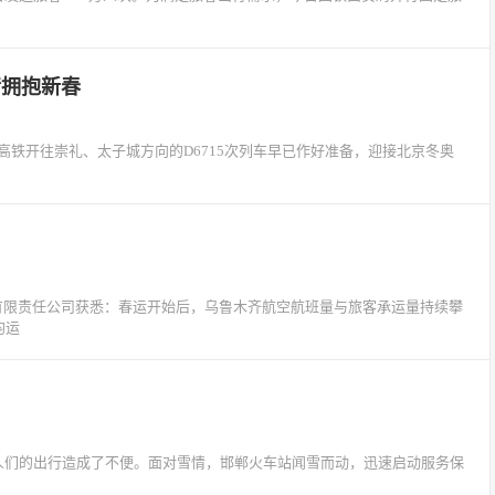
情拥抱新春
铁开往崇礼、太子城方向的D6715次列车早已作好准备，迎接北京冬奥
空有限责任公司获悉：春运开始后，乌鲁木齐航空航班量与旅客承运量持续攀
均运
对人们的出行造成了不便。面对雪情，邯郸火车站闻雪而动，迅速启动服务保