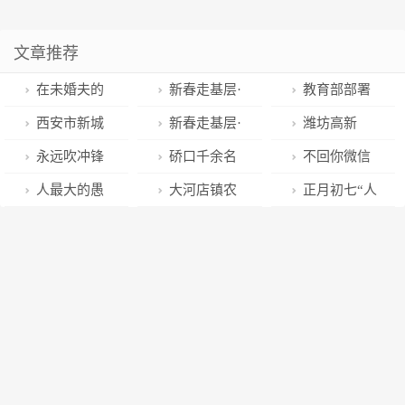
文章推荐
在未婚夫的
新春走基层·
教育部部署
鼓励下，我体
科普蓝丨带孩
做好2023年普
西安市新城
新春走基层·
潍坊高新
验了人生第一
子们过一个“科
通高校招生工
区市场监管局
共富绿丨小山
区：“稳”中有
永远吹冲锋
硚口千余名
不回你微信
次相亲
技范”的新年
作
圆满完成2023
村解锁乡村振
进 持续壮大主
号 一体推进不
环卫工“洗刷刮
的人，大多是
人最大的愚
大河店镇农
正月初七“人
年春节假期护
兴“致富码”
导产业
敢腐不能腐不
抹防冰冻”，扮
这几种心理
蠢：不会踩刹
民趣味运动会
日节” ：七种
航工作
想腐
靓环境迎接上
车
点燃新年乡村
习俗，七种祝
班族新春“开
活力
愿
工”