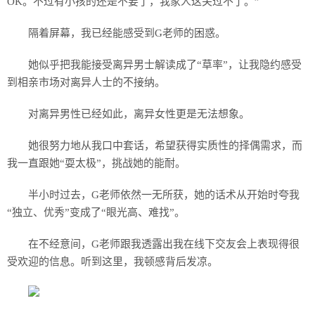
OK。不过有小孩的还是不要了，我家人这关过不了。”
隔着屏幕，我已经能感受到G老师的困惑。
她似乎把我能接受离异男士解读成了“草率”，让我隐约感受
到相亲市场对离异人士的不接纳。
对离异男性已经如此，离异女性更是无法想象。
她很努力地从我口中套话，希望获得实质性的择偶需求，而
我一直跟她“耍太极”，挑战她的能耐。
半小时过去，G老师依然一无所获，她的话术从开始时夸我
“独立、优秀”变成了“眼光高、难找”。
在不经意间，G老师跟我透露出我在线下交友会上表现得很
受欢迎的信息。听到这里，我顿感背后发凉。