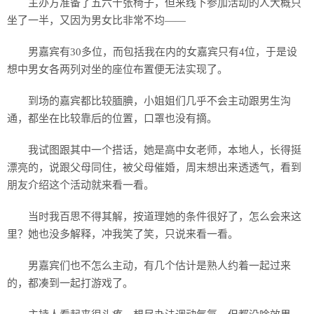
主办方准备了五六十张椅子，但来线下参加活动的人大概只
坐了一半，又因为男女比非常不均——
男嘉宾有30多位，而包括我在内的女嘉宾只有4位，于是设
想中男女各两列对坐的座位布置便无法实现了。
到场的嘉宾都比较腼腆，小姐姐们几乎不会主动跟男生沟
通，都坐在比较靠后的位置，口罩也没有摘。
我试图跟其中一个搭话，她是高中女老师，本地人，长得挺
漂亮的，说跟父母同住，被父母催婚，周末想出来透透气，看到
朋友介绍这个活动就来看一看。
当时我百思不得其解，按道理她的条件很好了，怎么会来这
里？她也没多解释，冲我笑了笑，只说来看一看。
男嘉宾们也不怎么主动，有几个估计是熟人约着一起过来
的，都凑到一起打游戏了。