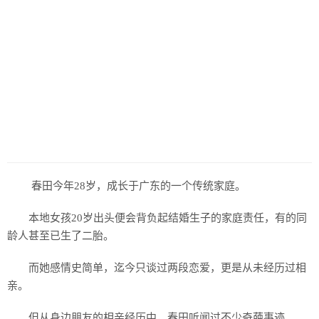
历史
美食
军事
国际
情感
故事
美文
春田今年28岁，成长于广东的一个传统家庭。
本地女孩20岁出头便会背负起结婚生子的家庭责任，有的同
龄人甚至已生了二胎。
而她感情史简单，迄今只谈过两段恋爱，更是从未经历过相
亲。
但从身边朋友的相亲经历中，春田听闻过不少奇葩事迹。