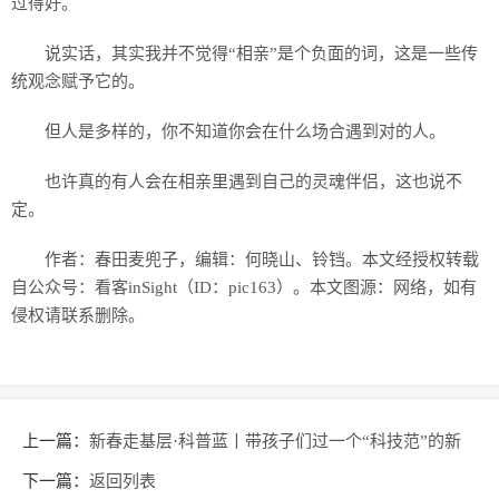
过得好。
说实话，其实我并不觉得“相亲”是个负面的词，这是一些传
统观念赋予它的。
但人是多样的，你不知道你会在什么场合遇到对的人。
也许真的有人会在相亲里遇到自己的灵魂伴侣，这也说不
定。
作者：春田麦兜子，编辑：何晓山、铃铛。本文经授权转载
自公众号：看客inSight（ID：pic163）。本文图源：网络，如有
侵权请联系删除。
上一篇：
新春走基层·科普蓝丨带孩子们过一个“科技范”的新
年
下一篇：
返回列表