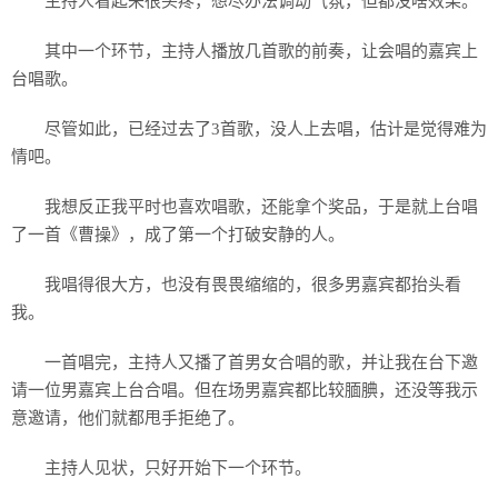
主持人看起来很头疼，想尽办法调动气氛，但都没啥效果。
其中一个环节，主持人播放几首歌的前奏，让会唱的嘉宾上
台唱歌。
尽管如此，已经过去了3首歌，没人上去唱，估计是觉得难为
情吧。
我想反正我平时也喜欢唱歌，还能拿个奖品，于是就上台唱
了一首《曹操》，成了第一个打破安静的人。
我唱得很大方，也没有畏畏缩缩的，很多男嘉宾都抬头看
我。
一首唱完，主持人又播了首男女合唱的歌，并让我在台下邀
请一位男嘉宾上台合唱。但在场男嘉宾都比较腼腆，还没等我示
意邀请，他们就都甩手拒绝了。
主持人见状，只好开始下一个环节。