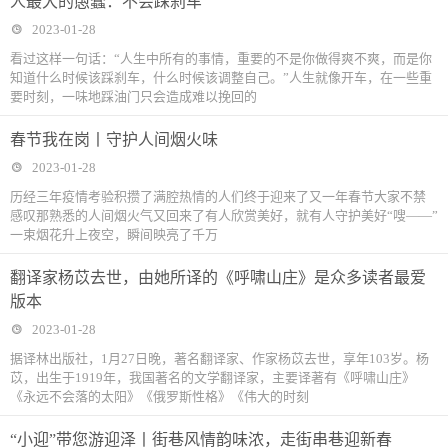
人最大的愚蠢：不会踩刹车
2023-01-28
看过这样一句话：“人生中所有的事情，重要的不是你做得爽不爽，而是你
知道什么时候该踩刹车，什么时候该调整自己。”人生就像开车，在一些重
要时刻，一味地踩油门只会造成难以挽回的
春节我在岗丨守护人间烟火味
2023-01-28
历经三年疫情考验积攒了满腔热情的人们终于迎来了又一年春节大家不禁
感叹那熟悉的人间烟火气又回来了有人欣赏美好，就有人守护美好“嗖——”
一束烟花升上夜空，瞬间映亮了千万
翻译家杨苡去世，由她所译的《呼啸山庄》是众多读者最爱
版本
2023-01-28
据译林出版社，1月27日晚，著名翻译家、作家杨苡去世，享年103岁。杨
苡，出生于1919年，我国著名的文学翻译家，主要译著有《呼啸山庄》
《永远不会落的太阳》《俄罗斯性格》《伟大的时刻
“小迎”带您游迎泽丨街巷风情韵味浓，走街串巷迎新春