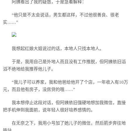
阿姨看出了我的疑惑，于是急着解释：
“他只是不太会说话，男生都这样，不过他很善良、很老
实……”
我想起红娘大姐说过的话，本地人只找本地人。
于是，我用自己是外地人而且没有工作推脱，但阿姨依旧滔
滔不绝地给我推荐他儿子。
“我儿子可以养家，我和他爸给他开了个店，一年收入有10万
元，而且他有房子，没房贷的哦……”
我本想停止这段对话，但阿姨依旧强硬地想加我微信，直接
把手机伸到我面前，说年轻人很好培养感情的。
在无奈之下，我用小号加了她儿子的微信，然后箭步奔往地
铁站。