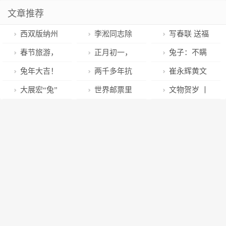
文章推荐
西双版纳州
李淞同志除
写春联 送福
交通运输综合
夕慰问全州公
字 庆新春
春节旅游，
正月初一，
兔子：不瞒
行政执法支队
安交警
广州成热门目
拜年啦！
你说，我曾经
兔年大吉！
两千多年抗
崔永辉黄文
成立
的地！
是验孕棒
公大为你送上
疫历史，详解
辉大年初一看
大展宏“兔”
世界邮票里
文物贺岁 丨
新年第一签！
中医药的前世
望慰问一线在
迎新年，深圳
的前“兔”似锦
“兔”飞猛进迎
今生
岗干部职工
春节逛展攻略
新春
来了｜周末好
去处