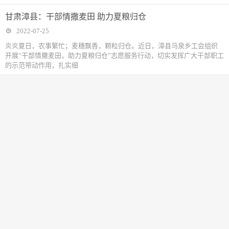
甘肃漳县：干部情撒麦田 助力夏粮归仓
2022-07-25
炎炎夏日，农事繁忙；麦穗飘香，颗粒归仓。近日，漳县马泉乡工会组织
开展“干部情撒麦田，助力夏粮归仓”志愿服务行动，切实发挥广大干部职工
的示范带动作用，扎实细