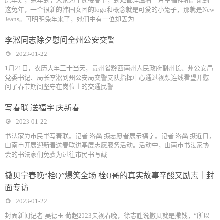
虎年走，兔年到，大家为了迎接春节，到处都洋溢着一片幸福祥和。说到
这兔年，一个很新的韩国女团的logo和概念就是可爱的小兔子，那就是New
Jeans。可明明兔年来了，她们中有一位却因为
李淞同志除夕慰问全州公安交警
2023-01-22
1月21日，农历大年三十当天，贵州省黔西南州人民政府副州长、州公安局
党委书记、局长李淞到州公安局交警支队指挥中心通过视频连线看望并慰
问了春节期间坚守在岗位上的交通民警
写春联 送福字 庆新春
2023-01-22
书法家为市民书写春联。记者 洛桑 摄志愿者展示福字。记者 洛桑 摄近日，
山南市开展迎新春送春联进基层志愿服务活动。活动中，山南市书法家协
会的书法家们免费为过往市民书写藏
撒贝宁春晚“栓Q”爆笑全场 栓Q哥的真实故事辛酸又励志｜封
面专访
2023-01-22
封面新闻记者 吴德玉 荀超2023央视春晚，徐志胜说撒贝就是撒钱，“所以