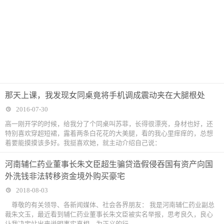
那天上课，我发现女同桌竟将手机调成震动夹在大腿根处
2016-07-30
高一刚开学的时候，给我分了个同桌叫苏菲，长得很漂亮，身材也好，还
特别喜欢穿超短裙，露着两条白花花的大美腿，看的我心里痒痒的，总想
着要能摸摸该多好。我挺喜欢她，就主动介绍自己说：
河南辅仁药业董事长朱文臣超生骗贷造假侵吞国有资产向国
外洗钱非法转移资金境外购买豪宅
2018-08-03
尊敬的有关领导、各新闻媒体、社会各界朋友： 我是河南辅仁药业副总
裁朱文玉，最近看到辅仁药业董事长朱文臣被实名举报，思考良久，良心
让我决定站出来说明事实真相，为正义的行