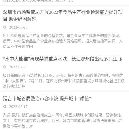
深圳市市场监管局开展2022年食品生产行业检验能力提升项
目 助企纾困解难
2022-06-20
出厂检验是食品生产企业的必备要求，是企业落实主体责任的重要体现。
然而，中小型食品生产企业存在检验人员难招聘、招入后技能不达标、人
员留不住等现实困
“水中大熊猫”再现禁捕重点水域，长江鄂州段出现多只江豚
2022-07-28
极目新闻记者 马浩然长江江豚，是长江特有的古老而珍稀的物种，被称为
“水中大熊猫”。7月22日，在湖北鄂州市长江禁捕重点水域可视化监控系统
进行执法监控
延吉市城管局整治市容市貌 提升城市“颜值”
2022-08-17
为迎接延边朝鲜族自治州成立70周年, 巩固文明城市创建成果，营造整洁、
文明、有序的城市市容秩序。近日，延吉市城市管理行政执法局重拳出击
整治市容市貌，对