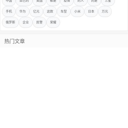
中国
自己的
美国
都是
疫情
的人
的是
三星
手机
华为
亿元
这款
车型
小米
日本
万元
俄罗斯
企业
民警
荣耀
热门文章