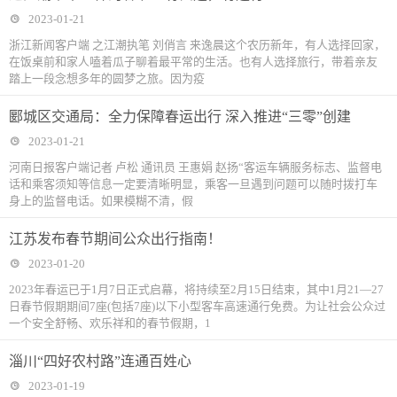
2023-01-21
浙江新闻客户端 之江潮执笔 刘俏言 来逸晨这个农历新年，有人选择回家，
在饭桌前和家人嗑着瓜子聊着最平常的生活。也有人选择旅行，带着亲友
踏上一段念想多年的圆梦之旅。因为疫
郾城区交通局：全力保障春运出行 深入推进“三零”创建
2023-01-21
河南日报客户端记者 卢松 通讯员 王惠娟 赵扬“客运车辆服务标志、监督电
话和乘客须知等信息一定要清晰明显，乘客一旦遇到问题可以随时拨打车
身上的监督电话。如果模糊不清，假
江苏发布春节期间公众出行指南！
2023-01-20
2023年春运已于1月7日正式启幕，将持续至2月15日结束，其中1月21—27
日春节假期期间7座(包括7座)以下小型客车高速通行免费。为让社会公众过
一个安全舒畅、欢乐祥和的春节假期，1
淄川“四好农村路”连通百姓心
2023-01-19