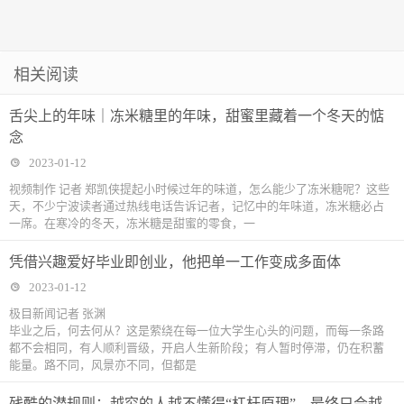
相关阅读
舌尖上的年味｜冻米糖里的年味，甜蜜里藏着一个冬天的惦
念
2023-01-12
视频制作 记者 郑凯侠提起小时候过年的味道，怎么能少了冻米糖呢？这些
天，不少宁波读者通过热线电话告诉记者，记忆中的年味道，冻米糖必占
一席。在寒冷的冬天，冻米糖是甜蜜的零食，一
凭借兴趣爱好毕业即创业，他把单一工作变成多面体
2023-01-12
极目新闻记者 张渊
毕业之后，何去何从？这是萦绕在每一位大学生心头的问题，而每一条路
都不会相同，有人顺利晋级，开启人生新阶段；有人暂时停滞，仍在积蓄
能量。路不同，风景亦不同，但都是
残酷的潜规则：越穷的人越不懂得“杠杆原理”，最终只会越