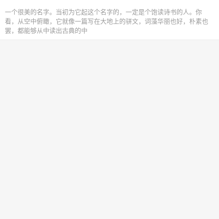
一个很美的名字。当初为它起这个名字的，一定是个饱读诗书的人。你
看，从空中俯瞰，它就像一篇写在大地上的骈文，词藻华丽也好，朴素也
罢，都能够从中读出古典的中