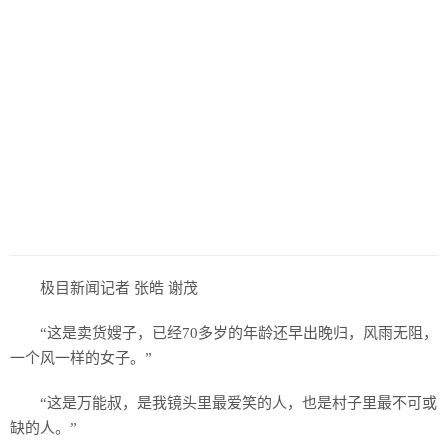
历史
美食
军事
国际
情感
故事
美文
极目新闻记者 张皓 谢茂
“这是卖货嫂子，已经70多岁的年龄还早出晚归，风雨无阻，
一个风一样的女子。”
“这是万能叔，是我镜头里最爱笑的人，也是村子里最不可或
缺的人。”