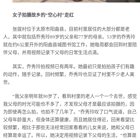
女子拍摄故乡的“空心村”走红
张拔村位于太原市阳曲县，目前村里居住的大部分都是老
人，其中就包括乔秀玲89岁的父亲和77岁的母亲。53岁的乔秀玲
就在约6公里开外的阳曲县城图书馆工作，她每周都会回到村里陪
伴父母，并用视频记录下父母的日常生活点滴。
其实，乔秀玲拍视频已有两年。她最初只是拍拍孩子们有趣
的动作，随手记录。回村频繁，乔秀玲也见证了村里不少老人离
世。
“我父亲明年就90岁了，看到村里的老人一个一个去世，感觉
我父母的时光可能也不多了，才发现父母才是最应该拍摄的，因
为即使再怎么拍，也拍不了几年了。”乔秀玲叹了口气说道，自己
父母年龄虽大，但身体还算健康，而且她居住得近，回来看望比
较频繁，相比于那些无法经常回家看看的儿女来说，她和父母已
经算是幸运了。所以，她决定用视频记录下父母的生活，“也算是