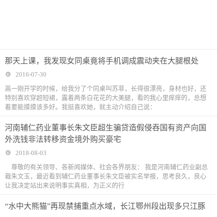
那天上课，我发现女同桌竟将手机调成震动夹在大腿根处
2016-07-30
高一刚开学的时候，给我分了个同桌叫苏菲，长得很漂亮，身材也好，还
特别喜欢穿超短裙，露着两条白花花的大美腿，看的我心里痒痒的，总想
着要能摸摸该多好。我挺喜欢她，就主动介绍自己说：
河南辅仁药业董事长朱文臣超生骗贷造假侵吞国有资产向国
外洗钱非法转移资金境外购买豪宅
2018-08-03
尊敬的有关领导、各新闻媒体、社会各界朋友： 我是河南辅仁药业副总
裁朱文玉，最近看到辅仁药业董事长朱文臣被实名举报，思考良久，良心
让我决定站出来说明事实真相，为正义的行
“水中大熊猫”再现禁捕重点水域，长江鄂州段出现多只江豚