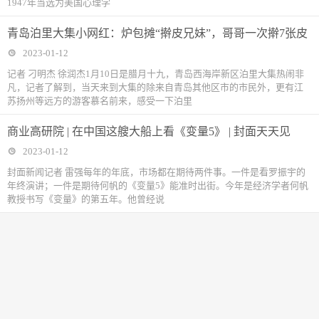
1947年当选为美国心理学
青岛泊里大集小网红：炉包摊“擀皮兄妹”，哥哥一次擀7张皮
2023-01-12
记者 刁明杰 徐润杰1月10日是腊月十九，青岛西海岸新区泊里大集热闹非
凡，记者了解到，当天来到大集的除来自青岛其他区市的市民外，更有江
苏扬州等远方的游客慕名前来，感受一下泊里
商业高研院 | 在中国这艘大船上看《变量5》 | 封面天天见
2023-01-12
封面新闻记者 雷强每年的年底，市场都在期待两件事。一件是看罗振宇的
年终演讲；一件是期待何帆的《变量5》能准时出街。今年是经济学者何帆
教授书写《变量》的第五年。他曾经说