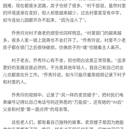
困难，现在都是水泥路，房子也修了很多。”村干部说，虽然村里
的环境逐渐在变好，但人却是越来越少，过去村里甚至有中学，
如今连幼儿园都开办不起来，“因为没人了”。
乔秀玲对村子衰老的感受也同样明显。“村里锁门的越来越
多，很多人家一锁上就再也不会打开了。”乔秀玲说，村里不少老
房子都在锁门之后很快破损，仿佛房子的“魂”也随着主人离开。
村子老去，乔秀玲心有不舍，但也明白这是正常现象。“追求
更好的发展这是必然的，不光是其他年轻人，我自己和自己的女
儿也都是在外工作。”乔秀玲说，如今只能尽量用视频记录下村子
和村里的人。
乔秀玲的视频中，记录了“风一样的卖货嫂子”，把村民们电
表编号记得比自己电话号码还熟悉的“万能叔”，还有她的“90后”
父亲和村里“第一面点师”的母亲等。
这些老人们，都有着自己独特的故事。卖货嫂子是因为她能