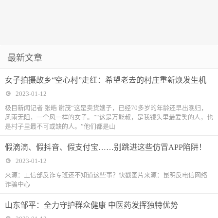
最新文章
女子拍摄故乡“空心村”走红：希望老去的村庄重新焕发生机
2023-01-12
极目新闻记者 张皓 谢茂“这是卖货嫂子，已经70多岁的年龄还早出晚归，
风雨无阻，一个风一样的女子。”“这是万能叔，是我镜头里最爱笑的人，也
是村子里最不可或缺的人。”他们都是山
假滴滴、假抖音、假支付宝……别跳进这些仿冒APP陷阱！
2023-01-12
来源：工信部反诈专班还不知道这些事？快戳图片来源：昆明反电信网络
诈骗中心
山东邹平：全力守护群众健康 中医药发挥独特优势