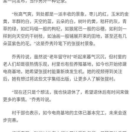
案一同发布，当作另外一种记录。
“秋高气爽，到处都是一派丰收的景象，枣儿的红，玉米的金
黄，羊群的白，天空的蓝，云朵的白，树叶的黄，秸秆的灰，青
草的绿，如红玛瑙一般的枸杞，如狼尾巴一般的谷穗，如利剑一
样刺向天空的干树枝，如油画一般铺展开来的田地，甚至还有几
朵蓝紫色的花。”这是乔秀玲笔下的张拔村景象。
乔秀玲说，虽然说“老年留守村”听起来暮气沉沉，但村里的
老人们却是很热情乐观，村里也有些养殖基地，如今也开始修建
电商基地，她希望张拔村能重新焕发生机。她的视频得到关注
后，她有想过将这些文字集结出版，让更多人了解张拔村。
“现在还只是个想法，我也快退休了，希望退休后有时间来做
更多的事情。”乔秀玲说。
村干部也表示，如今电商基地的主体已基本完工，未来会逐
步完善。