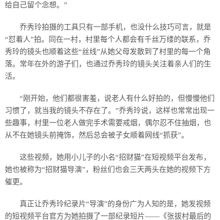
给自己留个念想。”
乔秀玲拍摄的工具只有一部手机，也没什么技巧可言，就是
“怼着人”拍。同在一村，村里每个人都会有千丝万缕的联系，乔
秀玲的镜头也顺着这些“丝线”从她父母发散到了村里的每一个角
落。常年在外的游子们，也通过乔秀玲的镜头关注着亲人们的生
活。
“刚开始，他们都很害羞，说老人有什么好拍的，但慢慢他们
习惯了，就当我的镜头不存在了。”乔秀玲说，这样也常常出现一
些趣事，村里一位老人做完手术需要戒烟，偶尔忍不住抽烟，也
从不在她镜头前掩饰，然后总会被子女顺着网线“抓获”。
这些视频，她用小儿子的小名“招财猫”在短视频平台发布，
她也被称为“招财猫导演”，粉丝们也会三天两头在她的视频下方
催更。
真正让乔秀玲纪录片“导演”的身份广为人知的是，她发视频
的短视频平台官方为她拍摄了一部纪录短片——《张拔村最后的