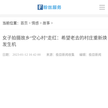
导
航
首页
当前位置：
首页
>
情感
>
故事
>
科技
女子拍摄故乡“空心村”走红：希望老去的村庄重新焕
娱乐
发生机
汽车
日期：
2023-01-12 16:42:00
来源：极目新闻收集
编辑：极目新闻
体育
财经
旅游
育儿