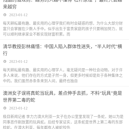
来越穷
2023-01-12
每天耕耘最有趣、最实用的心理学我们有时会疑惑的想，为什么大部分财
富只会掌握在少数人手中。似乎出生于富贵家庭的孩子只要稍加努力，就
可以顺利继承家业不断实现财富积累。而
清华教授彭林痛惜：中国人陷入群体性迷失，“半人时代”横
行
2023-01-12
每天耕耘最有趣、最实用的心理学人，毫无疑问是一种社会动物。对于许
多人来说，他们存在的方式是孑然一身，但更多时候却是处于各种集体之
中的。我们虽然赤条条来到人间，最终也独自
澳洲女子误将真蛇当玩具，差点伸手去抓，不料“玩具”竟是
世界第二毒的蛇
2023-01-12
极目新闻记者 李力力澳大利亚一女子在办公室里发现了一条蛇，她以为是
同事恶作剧放置的玩具蛇。后经专家证实，这条蛇是世界上第二毒的东部
棕蛇。在澳大利亚，每年都有人被蛇咬伤