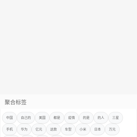
聚合标签
中国
自己的
美国
都是
疫情
的是
的人
三星
手机
华为
亿元
这款
车型
小米
日本
万元