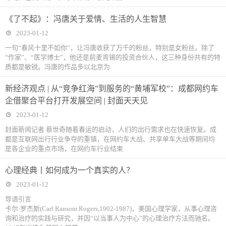
《了不起》：冯唐关于爱情、生活的人生智慧
2023-01-12
一句“春风十里不如你”，让冯唐收获了万千的粉丝，特别是女粉丝。除了
“作家”、“医学博士”，他还是前麦肯锡的投资合伙人，这三种身份共有的特
质都是敏锐。冯唐的作品多以北京为
新经济观点 | 从“竞争红海”到服务的“黄埔军校”：成都网约车
企借聚合平台打开发展空间 | 封面天天见
2023-01-12
封面新闻记者 蔡世奇随着春运的启动，人们的出行需求也在快速恢复。成
都是互联网出行行业争夺的重镇，在网约车大战、共享单车大战等期间均
是各企业的重点市场，在网约车行业结束
心理经典丨如何成为一个真实的人？
2023-01-12
导语引言
卡尔·罗杰斯(Carl Ransom Rogers,1902-1987)，美国心理学家，从事心理咨
询和治疗的实践与研究，并因“以当事人为中心”的心理治疗方法而驰名。