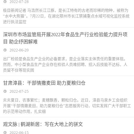
2022-07-28
极目新闻记者 马浩然长江江豚，是长江特有的古老而珍稀的物种，被称为
“水中大熊猫”。7月22日，在湖北鄂州市长江禁捕重点水域可视化监控系统
进行执法监控
深圳市市场监管局开展2022年食品生产行业检验能力提升项
目 助企纾困解难
2022-06-20
出厂检验是食品生产企业的必备要求，是企业落实主体责任的重要体现。
然而，中小型食品生产企业存在检验人员难招聘、招入后技能不达标、人
员留不住等现实困
甘肃漳县：干部情撒麦田 助力夏粮归仓
2022-07-25
炎炎夏日，农事繁忙；麦穗飘香，颗粒归仓。近日，漳县马泉乡工会组织
开展“干部情撒麦田，助力夏粮归仓”志愿服务行动，切实发挥广大干部职工
的示范带动作用，扎实细
观文脉 | 鹤湖新居：写在大地上的骈文
2022-06-15