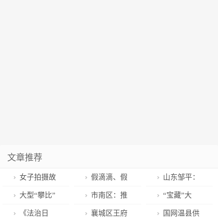
文章推荐
女子拍摄故
假滴滴、假
山东邹平：
乡“空心村”走
抖音、假支付
全力守护群众
大型“攀比”
市南区：推
“宝藏”大
红：希望老去
宝……别跳进
健康 中医药发
现场 各镇
进中山路等六
叔！居民排队
《法治日
襄城区王府
国网温县供