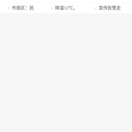
的村庄重新焕
这些仿冒APP
挥独特优势
（乡）晒“家
大街区开街运
等他写春联
报》：无锡加
口社区：红会
电公司： 向光
市南区：民
降温12℃，
宣传民警走
发生机
陷阱！
底”
营
快推进现代公
博爱送万家 走
而行蓄新能 电
生普惠 幸福满
雨雪+大风，
基层 | 保定阜
共法律服务体
遍慰问暖人心
力十足亮标杆
怀
即将到来！
平警民携手共
系建设
创平安助力乡
村振兴