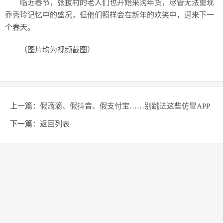
临近春节，张拔村的老人们也开始采购年货，尽管无法重现
乔秀玲记忆中的盛况，但他们照样会在新年的欢笑中，迎来下一
个春天。
（图片均为视频截图）
上一篇：
假滴滴、假抖音、假支付宝……别跳进这些仿冒APP
陷阱！
下一篇：
返回列表