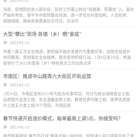
2023-01-12
当前，疫情防控进入新阶段，防控工作重心转向“保健康、防重症”上。面对
严峻的考验，邹平市中医院整合资源，进一步优化科室结构、人员轮转、
措施保障，确保各类患者应诊尽诊、应治尽
大型“攀比”现场 各镇（乡）晒“家底”
2023-01-12
市委八届五次全会强调，要把城乡融合发展作为重要任务，加快实现城乡
共同繁荣。贯彻落实全会精神，我市各地积极行动。1月9日至10日，梓潼
县举行了2022年度镇（乡）特色亮点工作拉练点评
市南区：推进中山路等六大街区开街运营
2023-01-12
1月10日，市南区发布2023年为民办实事项目，共分为就业保障宜业工程、
品质提升宜游工程、安全温馨宜居工程、教育优质均衡工程、医养优质提
升工程五大类工程29个项目。市南区新
春节快递开启涨价模式，每单最高上调5元，你接受吗？
2023-01-12
虽然距离提供“春节不打烊”服务还有一段时间，但快递公司已提前开启了涨