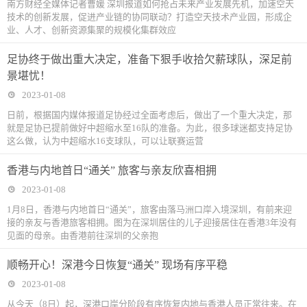
南方财经全媒体记者曹媛 深圳报道如何抢占未来产业发展先机，加速空天
技术的创新发展，促进产业链的协同联动？打造空天技术产业园，形成企
业、人才、创新资源集聚的规模化集群效应
足协终于做出重大决定，准备下狠手收拾欠薪球队，深足前
景堪忧！
2023-01-08
日前，根据国内媒体报道足协经过全面考虑后，做出了一个重大决定，那
就是足协已提前做好中超缩水至16队的准备。为此，很多球迷都支持足协
这么做，认为中超缩水16支球队，可以让联赛运营
香港与内地首日“通关” 旅客与亲友欣喜相拥
2023-01-08
1月8日，香港与内地首日“通关”，旅客由落马洲口岸入境深圳，有前来迎
接的亲友与香港旅客相拥。图为在深圳居住的儿子迎接居住在香港3年没有
见面的母亲。由香港前往深圳的父亲抱
顺畅开心！深港今日恢复“通关” 现场有序平稳
2023-01-08
从今天（8日）起，深港口岸分阶段有序恢复内地与香港人员正常往来。在