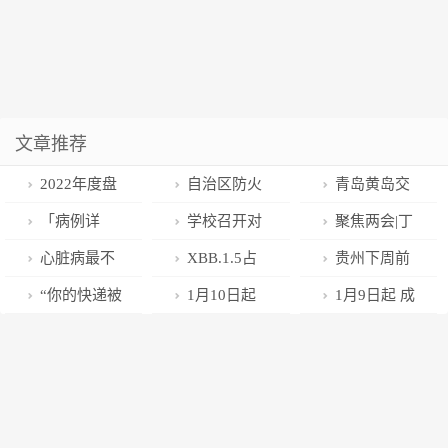
文章推荐
2022年度盘
自治区防火
青岛黄岛交
点 | 深圳共青
委农牧区消防
警开启“春运模
「病例详
学校召开对
聚焦两会|丁
团十大创新举
安全培训通辽
式” 护航平安
解」全身无症
口支援中国石
海涛检察长作
心脏病最不
XBB.1.5占
贵州下周前
措，为高质量
培训班举行开
回家路
状，肿瘤标志
油大学（北
泰州市人民检
喜欢冬天、有
比仅1.2%，全
期晴天 周末降
“你的快递被
1月10日起
1月9日起 成
发展注入青春
班仪式
物超标数倍，
京）克拉玛依
察院工作报告
心脏病的肿瘤
球头号流行毒
温降雨（雪）
检出呈阳性可
G5013渝蓉高
都恢复城区机
动能
调理七周后恢
校区教师座谈
患者更易“内外
株是另一种！
~
索赔”？小心有
速乐至段重庆
动车“尾号限
复
会
交困”
诈！
往成都方向将
行”
新增区间测速