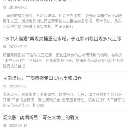
2018-08-03
尊敬的有关领导、各新闻媒体、社会各界朋友： 我是河南辅仁药业副总
裁朱文玉，最近看到辅仁药业董事长朱文臣被实名举报，思考良久，良心
让我决定站出来说明事实真相，为正义的行
“水中大熊猫”再现禁捕重点水域，长江鄂州段出现多只江豚
2022-07-28
极目新闻记者 马浩然长江江豚，是长江特有的古老而珍稀的物种，被称为
“水中大熊猫”。7月22日，在湖北鄂州市长江禁捕重点水域可视化监控系统
进行执法监控
甘肃漳县：干部情撒麦田 助力夏粮归仓
2022-07-25
炎炎夏日，农事繁忙；麦穗飘香，颗粒归仓。近日，漳县马泉乡工会组织
开展“干部情撒麦田，助力夏粮归仓”志愿服务行动，切实发挥广大干部职工
的示范带动作用，扎实细
观文脉 | 鹤湖新居：写在大地上的骈文
2022-06-15