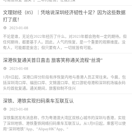
文理财经（85）｜凭啥说深圳经济韧性十足？因为这些数据
打了底！
2023-01-08
不论是谁，无论在2022年经历了什么，对2023年都会抱有一定的期待。但
任何期待，都要基于人。因此，人气的恢复，是一个重要的观察维度。没
有人，可能都是妄念；但只要有人，一切就皆有可能。
深港恢复通关首日直击 旅客笑称通关流程“丝滑”
2023-01-08
1月8日起，深港口岸分阶段有序恢复内地与香港人员正常往来。今晨，包
括深圳湾口岸、福田口岸、文锦渡口岸、蛇口游轮母港和深圳机场福永码
头均首批复通。通关期间，旅客抑制不住兴
深铁、港铁实现扫码乘车互联互认
2023-01-08
深铁集团发布消息称，作为粤港澳大湾区双核心城市的深圳与香港，实现
了深圳地铁、港铁重铁网络扫码乘车互联互认。从1月8日起，乘客可以使
用“深圳地铁”App、“AlipayHK”App、“