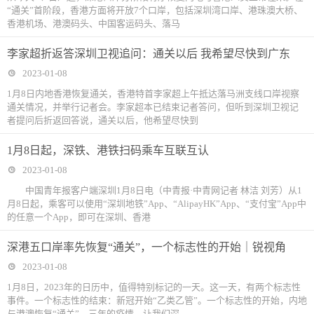
“通关”首阶段，香港方面将开放7个口岸，包括深圳湾口岸、港珠澳大桥、
香港机场、港澳码头、中国客运码头、落马
李家超折返答深圳卫视追问：通关以后 我希望尽快到广东
2023-01-08
1月8日内地香港恢复通关，香港特首李家超上午抵达落马洲支线口岸视察
通关情况，并举行记者会。李家超本已结束记者答问，但听到深圳卫视记
者提问后折返回答说，通关以后，他希望尽快到
1月8日起，深铁、港铁扫码乘车互联互认
2023-01-08
中国青年报客户端深圳1月8日电（中青报·中青网记者 林洁 刘芳）从1
月8日起，乘客可以使用“深圳地铁”App、“AlipayHK”App、“支付宝”App中
的任意一个App，即可在深圳、香港
深港五口岸率先恢复“通关”，一个标志性的开始｜锐视角
2023-01-08
1月8日，2023年的日历中，值得特别标记的一天。这一天，有两个标志性
事件。一个标志性的结束：新冠开始“乙类乙管”。一个标志性的开始，内地
与港澳恢复“通关”。三年的疫情，让我们深