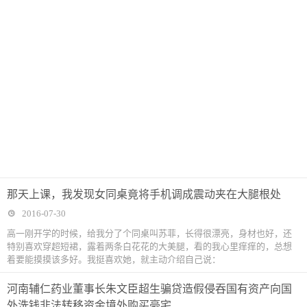
那天上课，我发现女同桌竟将手机调成震动夹在大腿根处
2016-07-30
高一刚开学的时候，给我分了个同桌叫苏菲，长得很漂亮，身材也好，还
特别喜欢穿超短裙，露着两条白花花的大美腿，看的我心里痒痒的，总想
着要能摸摸该多好。我挺喜欢她，就主动介绍自己说：
河南辅仁药业董事长朱文臣超生骗贷造假侵吞国有资产向国
外洗钱非法转移资金境外购买豪宅