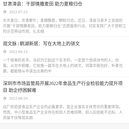
甘肃漳县：干部情撒麦田 助力夏粮归仓
2022-07-25
炎炎夏日，农事繁忙；麦穗飘香，颗粒归仓。近日，漳县马泉乡工会组织
开展“干部情撒麦田，助力夏粮归仓”志愿服务行动，切实发挥广大干部职工
的示范带动作用，扎实细
观文脉 | 鹤湖新居：写在大地上的骈文
2022-06-15
一个很美的名字。当初为它起这个名字的，一定是个饱读诗书的人。你
看，从空中俯瞰，它就像一篇写在大地上的骈文，词藻华丽也好，朴素也
罢，都能够从中读出古典的中
深圳市市场监管局开展2022年食品生产行业检验能力提升项
目 助企纾困解难
2022-06-20
出厂检验是食品生产企业的必备要求，是企业落实主体责任的重要体现。
然而，中小型食品生产企业存在检验人员难招聘、招入后技能不达标、人
员留不住等现实困