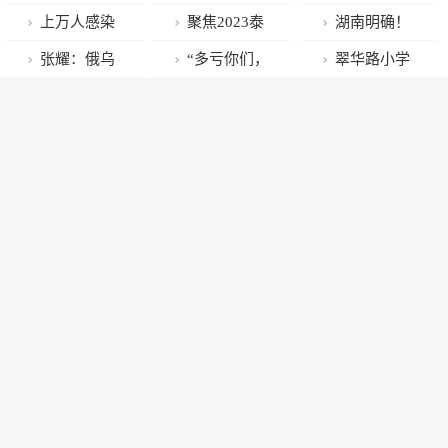
策 保障优化出
安全用电指南
生了13种可怕
中老年人：少
了后，用了3
怕，多吃这两
上万人感染
聚焦2023泰
湖南明确！
入境管理政策
请收好
的“后遗症”，
吃猪肉鱼肉，
天就好了！最
种水果！止咳
才发现！有效
安两会丨泰安
报销70%
张耀：俄乌
“多亏你们，
翠华路小学
措施顺利实施
别不当回事
多吃它，驱寒
好的方法不是
化痰，增免疫
抵抗病毒，最
市政协委员石
军事冲突加速
我后续的治疗
积极开展清廉
暖体
吃药，而是它
力，缓解酸痛
好的方法不是
文东：落实好
百年变局演进
费可算是有着
学校建设
吃药而是它
政府工作报告
落了！”
精神 全力实现
医保工作新突
破