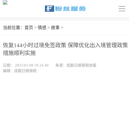
导
航
首页
当前位置：
首页
>
情感
>
故事
>
科技
恢复144小时过境免签政策 保障优化出入境管理政策
娱乐
措施顺利实施
汽车
日期：
2023-01-08 19:24:40
来源：成都日报锦观收集
编辑：成都日报锦观
体育
财经
旅游
育儿