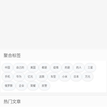
聚合标签
中国
自己的
美国
都是
疫情
的是
的人
三星
手机
华为
亿元
这款
车型
小米
日本
万元
俄罗斯
企业
荣耀
民警
热门文章