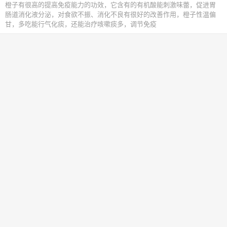
橙子有很高的提高免疫能力的功效，它含有的有机酸能刺激味蕾，促进胃
肠道消化液分泌，对食欲不振、消化不良有很好的改善作用，橙子性温偏
甘，多吃能行气化痰，还能治疗咳嗽痰多，调节免疫