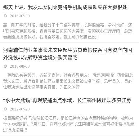
那天上课，我发现女同桌竟将手机调成震动夹在大腿根处
2016-07-30
高一刚开学的时候，给我分了个同桌叫苏菲，长得很漂亮，身材也好，还
特别喜欢穿超短裙，露着两条白花花的大美腿，看的我心里痒痒的，总想
着要能摸摸该多好。我挺喜欢她，就主动介绍自己说：
河南辅仁药业董事长朱文臣超生骗贷造假侵吞国有资产向国
外洗钱非法转移资金境外购买豪宅
2018-08-03
尊敬的有关领导、各新闻媒体、社会各界朋友： 我是河南辅仁药业副总
裁朱文玉，最近看到辅仁药业董事长朱文臣被实名举报，思考良久，良心
让我决定站出来说明事实真相，为正义的行
“水中大熊猫”再现禁捕重点水域，长江鄂州段出现多只江豚
2022-07-28
极目新闻记者 马浩然长江江豚，是长江特有的古老而珍稀的物种，被称为
“水中大熊猫”。7月22日，在湖北鄂州市长江禁捕重点水域可视化监控系统
进行执法监控