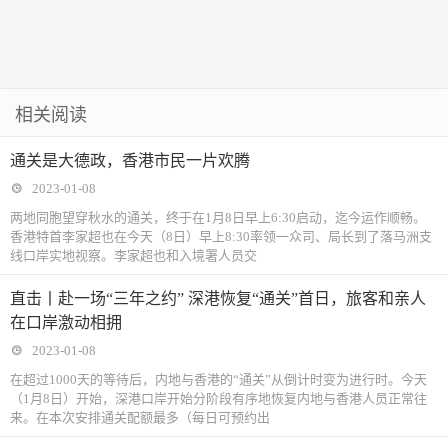
相关阅读
通关是大德政，香港市民一片欢腾
2023-01-08
两地同胞望穿秋水的通关，终于在1月8日早上6:30启动，迄今运作顺畅。
香港特首李家超也在今天（8日）早上8:30率领一众司、局长到了落马洲支
线口岸实地视察。李家超也和入境署人员交
直击丨赴一场“三年之约” 深港恢复“通关”首日，旅客和亲人
在口岸激动相拥
2023-01-08
在超过1000天的等待后，内地与香港的“通关”从倒计时变为进行时。今天
（1月8日）开始，深港口岸开始分阶段有序地恢复内地与香港人员正常往
来。在本次安排通关配额最多（每日可预约出