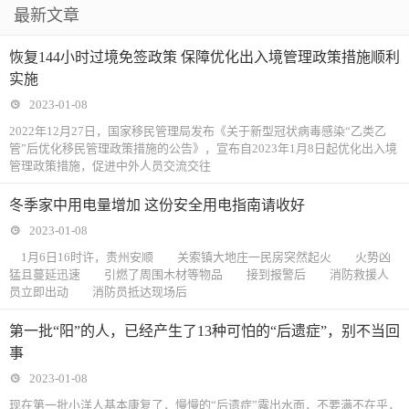
最新文章
恢复144小时过境免签政策 保障优化出入境管理政策措施顺利
实施
2023-01-08
2022年12月27日，国家移民管理局发布《关于新型冠状病毒感染“乙类乙
管”后优化移民管理政策措施的公告》，宣布自2023年1月8日起优化出入境
管理政策措施，促进中外人员交流交往
冬季家中用电量增加 这份安全用电指南请收好
2023-01-08
1月6日16时许，贵州安顺 关索镇大地庄一民房突然起火 火势凶
猛且蔓延迅速 引燃了周围木材等物品 接到报警后 消防救援人
员立即出动 消防员抵达现场后
第一批“阳”的人，已经产生了13种可怕的“后遗症”，别不当回
事
2023-01-08
现在第一批小洋人基本康复了，慢慢的“后遗症”露出水面，不要满不在乎，