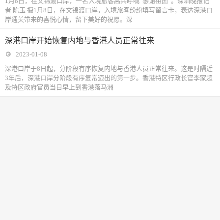
1月8日，在文锦渡口岸，一名入境旅客高兴呼喊“感谢祖国”。深圳晚报记
者 陈玉 摄1月8日，在文锦渡口岸，入境旅客纷纷填写留言卡，表达深港口
岸通关带来的喜悦心情，留下美好的祝愿。深
深港口岸开始恢复内地与香港人员正常往来
2023-01-08
深港口岸于8日起，分阶段有序恢复内地与香港人员正常往来。这是时隔近
3年后，深港口岸分阶段有序复常迈出的第一步。香港特区行政长官李家超
及特区政府官员当日早上到香港落马洲