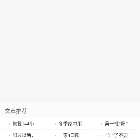
文章推荐
恢复144小
冬季家中用
第一批“阳”
时过境免签政
电量增加 这份
的人，已经产
阳过以后，
一家4口阳
“羊”了不要